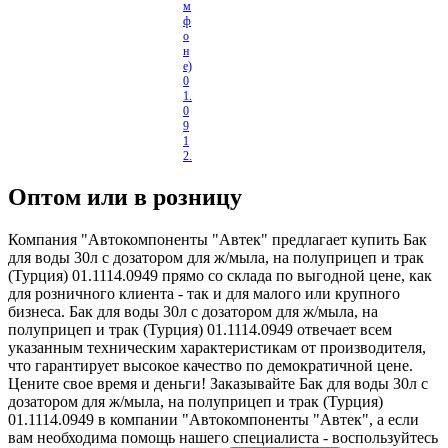
м
ф
о
н
е)
0
1.
0
9
1
2.
2
1
Оптом или в розницу
2
0
Компания "Автокомпоненты "Автек" предлагает купить Бак
для воды 30л с дозатором для ж/мыла, на полуприцеп и трак
(Турция) 01.1114.0949 прямо со склада по выгодной цене, как
для розничного клиента - так и для малого или крупного
бизнеса. Бак для воды 30л с дозатором для ж/мыла, на
полуприцеп и трак (Турция) 01.1114.0949 отвечает всем
указанным техническим характеристикам от производителя,
что гарантирует высокое качество по демократичной цене.
Цените свое время и деньги! Заказывайте Бак для воды 30л с
дозатором для ж/мыла, на полуприцеп и трак (Турция)
01.1114.0949 в компании "Автокомпоненты "Автек", а если
вам необходима помощь нашего специалиста - воспользуйтесь