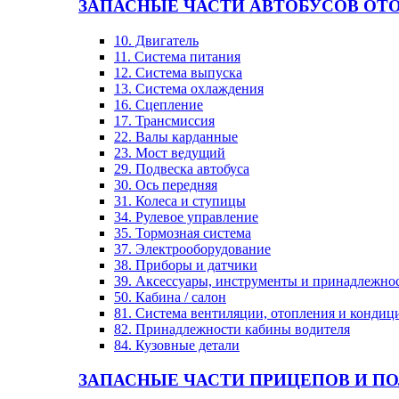
ЗАПАСНЫЕ ЧАСТИ АВТОБУСОВ OT
10. Двигатель
11. Система питания
12. Система выпуска
13. Система охлаждения
16. Сцепление
17. Трансмиссия
22. Валы карданные
23. Мост ведущий
29. Подвеска автобуса
30. Ось передняя
31. Колеса и ступицы
34. Рулевое управление
35. Тормозная система
37. Электрооборудование
38. Приборы и датчики
39. Аксессуары, инструменты и принадлежно
50. Кабина / салон
81. Система вентиляции, отопления и конди
82. Принадлежности кабины водителя
84. Кузовные детали
ЗАПАСНЫЕ ЧАСТИ ПРИЦЕПОВ И П