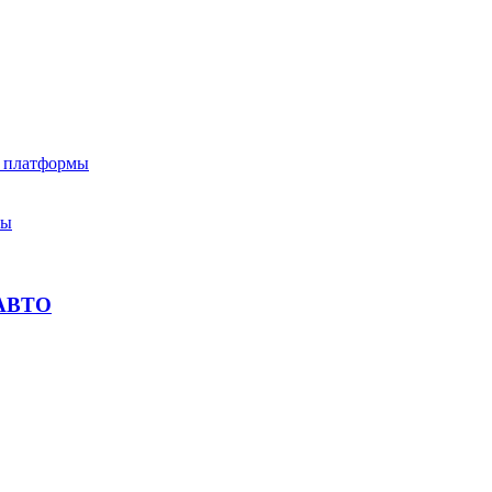
е платформы
ты
АВТО