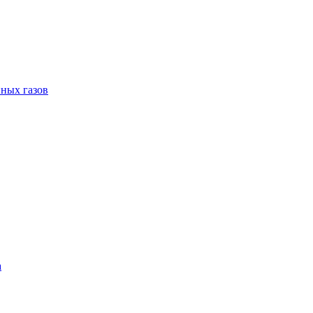
пных газов
а