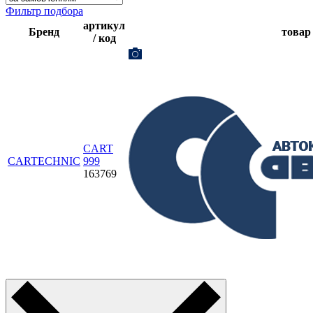
Фильтр подбора
артикул
Бренд
товар
/ код
CART
CARTECHNIC
999
163769