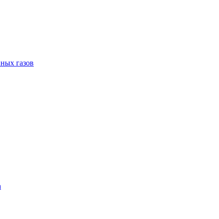
пных газов
а