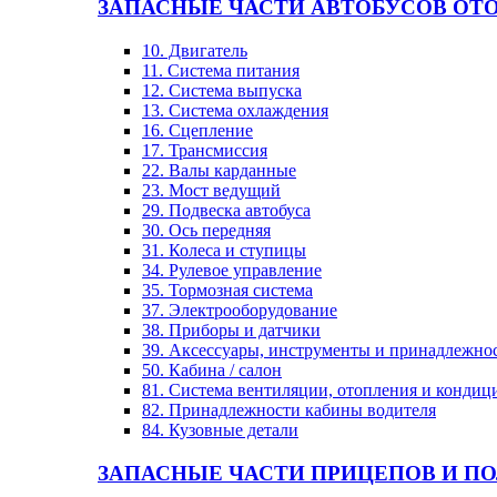
ЗАПАСНЫЕ ЧАСТИ АВТОБУСОВ OT
10. Двигатель
11. Система питания
12. Система выпуска
13. Система охлаждения
16. Сцепление
17. Трансмиссия
22. Валы карданные
23. Мост ведущий
29. Подвеска автобуса
30. Ось передняя
31. Колеса и ступицы
34. Рулевое управление
35. Тормозная система
37. Электрооборудование
38. Приборы и датчики
39. Аксессуары, инструменты и принадлежно
50. Кабина / салон
81. Система вентиляции, отопления и конди
82. Принадлежности кабины водителя
84. Кузовные детали
ЗАПАСНЫЕ ЧАСТИ ПРИЦЕПОВ И П