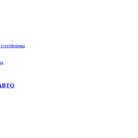
е платформы
ты
АВТО