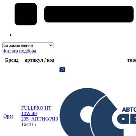
Фильтр подбора
Бренд
артикул / код
тов
FULLPRO HT
10W-40
Opet
205+АНТИФРИЗ
164415