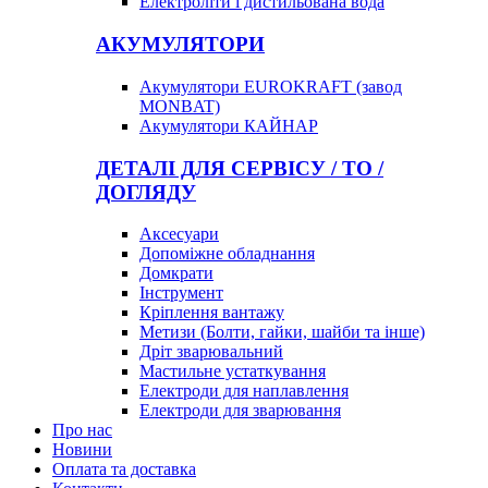
Електроліти і дистильована вода
АКУМУЛЯТОРИ
Акумулятори EUROKRAFT (завод
MONBAT)
Акумулятори КАЙНАР
ДЕТАЛІ ДЛЯ СЕРВІСУ / ТО /
ДОГЛЯДУ
Аксесуари
Допоміжне обладнання
Домкрати
Інструмент
Кріплення вантажу
Метизи (Болти, гайки, шайби та інше)
Дріт зварювальний
Мастильне устаткування
Електроди для наплавлення
Електроди для зварювання
Про нас
Новини
Оплата та доставка