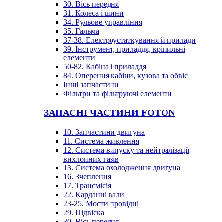
30. Вісь передня
31. Колеса і шини
34. Рульове управління
35. Гальма
37-38. Електроустаткування й прилади
39. Інструмент, приладдя, кріпильні
елементи
50-82. Кабіна і приладдя
84. Оперення кабіни, кузова та обвіс
Інші запчастини
Фільтри та фільтруючі елементи
ЗАПАСНІ ЧАСТИНИ FOTON
10. Запчастини двигуна
11. Система живлення
12. Система випуску та нейтралізації
вихлопних газів
13. Система охолодження двигуна
16. Зчеплення
17. Трансмісія
22. Карданні вали
23-25. Мости провідні
29. Підвіска
30. Вісь передня