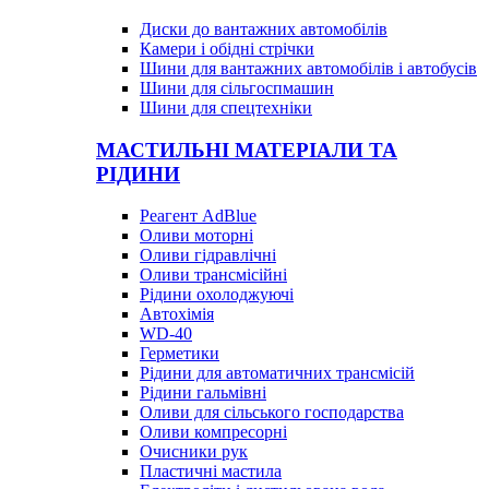
Диски до вантажних автомобілів
Камери і обідні стрічки
Шини для вантажних автомобілів і автобусів
Шини для сільгоспмашин
Шини для спецтехніки
МАСТИЛЬНІ МАТЕРІАЛИ ТА
РІДИНИ
Реагент AdBlue
Оливи моторні
Оливи гідравлічні
Оливи трансмісійні
Рідини охолоджуючі
Автохімія
WD-40
Герметики
Рідини для автоматичних трансмісій
Рідини гальмівні
Оливи для сільського господарства
Оливи компресорні
Очисники рук
Пластичні мастила