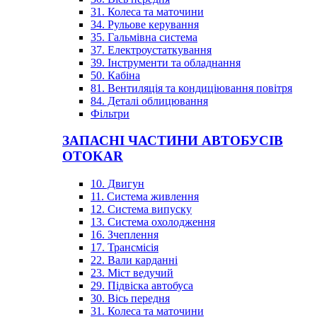
31. Колеса та маточини
34. Рульове керування
35. Гальмівна система
37. Електроустаткування
39. Інструменти та обладнання
50. Кабіна
81. Вентиляція та кондиціювання повітря
84. Деталі облицювання
Фільтри
ЗАПАСНІ ЧАСТИНИ АВТОБУСІВ
OTOKAR
10. Двигун
11. Система живлення
12. Система випуску
13. Система охолодження
16. Зчеплення
17. Трансмісія
22. Вали карданні
23. Міст ведучий
29. Підвіска автобуса
30. Вісь передня
31. Колеса та маточини