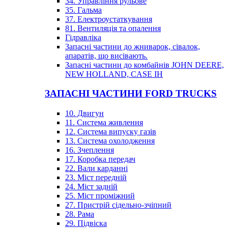
34. Управління рульове
35. Гальма
37. Електроустаткування
81. Вентиляція та опалення
Гідравліка
Запасні частини до жниварок, сівалок,
апаратів, що висівають.
Запасні частини до комбайнів JOHN DEERE,
NEW HOLLAND, CASE IH
ЗАПАСНІ ЧАСТИНИ FORD TRUCKS
10. Двигун
11. Система живлення
12. Система випуску газів
13. Система охолодження
16. Зчеплення
17. Коробка передач
22. Вали карданні
23. Міст передній
24. Міст задній
25. Міст проміжний
27. Пристрій сідельно-зчіпний
28. Рама
29. Підвіска