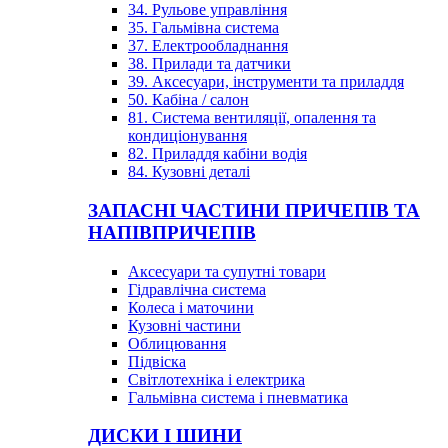
34. Рульове управління
35. Гальмівна система
37. Електрообладнання
38. Прилади та датчики
39. Аксесуари, інструменти та приладдя
50. Кабіна / салон
81. Система вентиляції, опалення та
кондиціонування
82. Приладдя кабіни водія
84. Кузовні деталі
ЗАПАСНІ ЧАСТИНИ ПРИЧЕПІВ ТА
НАПІВПРИЧЕПІВ
Аксесуари та супутні товари
Гідравлічна система
Колеса і маточини
Кузовні частини
Облицювання
Підвіска
Світлотехніка і електрика
Гальмівна система і пневматика
ДИСКИ І ШИНИ