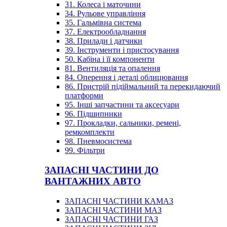
31. Колеса і маточини
34. Рульове управління
35. Гальмівна система
37. Електрообладнання
38. Прилади і датчики
39. Інструменти і пристосування
50. Кабіна і її компоненти
81. Вентиляція та опалення
84. Оперення і деталі облицювання
86. Пристрій підіймальний та перекидаючий
платформи
95. Інші запчастини та аксесуари
96. Підшипники
97. Прокладки, сальники, ремені,
ремкомплекти
98. Пневмосистема
99. Фільтри
ЗАПАСНІ ЧАСТИНИ ДО
ВАНТАЖНИХ АВТО
ЗАПАСНІ ЧАСТИНИ КАМАЗ
ЗАПАСНІ ЧАСТИНИ МАЗ
ЗАПАСНІ ЧАСТИНИ ГАЗ