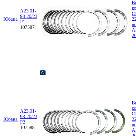
В
ко
А23.01-
С
98-20/23
Юбана
22
Р1
в
107587
А
2
В
ко
А23.01-
С
98-20/23
Юбана
22
Р2
в
107588
А
2