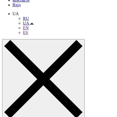
Контакти
Вхiд
UA
RU
UA
EN
ES