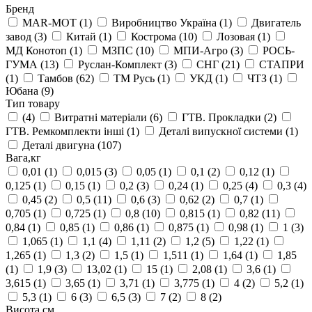
Бренд
MAR-MOT
(1)
Виробництво Україна
(1)
Двигатель
завод
(3)
Китай
(1)
Кострома
(10)
Лозовая
(1)
МД Конотоп
(1)
МЗПС
(10)
МПИ-Агро
(3)
РОСЬ-
ГУМА
(13)
Руслан-Комплект
(3)
СНГ
(21)
СТАПРИ
(1)
Тамбов
(62)
ТМ Русь
(1)
УКД
(1)
ЧТЗ
(1)
Юбана
(9)
Тип товару
(4)
Витратні матеріали
(6)
ГТВ. Прокладки
(2)
ГТВ. Ремкомплекти інші
(1)
Деталі випускної системи
(1)
Деталі двигуна
(107)
Вага,кг
0,01
(1)
0,015
(3)
0,05
(1)
0,1
(2)
0,12
(1)
0,125
(1)
0,15
(1)
0,2
(3)
0,24
(1)
0,25
(4)
0,3
(4)
0,45
(2)
0,5
(11)
0,6
(3)
0,62
(2)
0,7
(1)
0,705
(1)
0,725
(1)
0,8
(10)
0,815
(1)
0,82
(11)
0,84
(1)
0,85
(1)
0,86
(1)
0,875
(1)
0,98
(1)
1
(3)
1,065
(1)
1,1
(4)
1,11
(2)
1,2
(5)
1,22
(1)
1,265
(1)
1,3
(2)
1,5
(1)
1,511
(1)
1,64
(1)
1,85
(1)
1,9
(3)
13,02
(1)
15
(1)
2,08
(1)
3,6
(1)
3,615
(1)
3,65
(1)
3,71
(1)
3,775
(1)
4
(2)
5,2
(1)
5,3
(1)
6
(3)
6,5
(3)
7
(2)
8
(2)
Висота,см