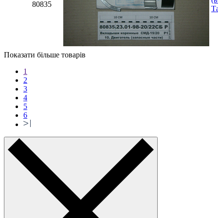
80835
Т
Показати більше товарів
1
2
3
4
5
6