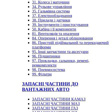
31. Колеса і маточини
34. Рульове управління
35. Гальмівна система
37. Електрообладнання
38. Прилади і датчики
39. Інструменти і пристосування
50. Кабіна і її компоненти
81. Вентиляція та опалення
84. Оперення і деталі облицювання
86. Пристрій підіймальний та перекидаючий
платформи
95. Інші запчастини та аксесуари
96. Підшипники
97. Прокладки, сальники, ремені,
ремкомплекти
98. Пневмосистема
99. Фільтри
ЗАПАСНІ ЧАСТИНИ ДО
ВАНТАЖНИХ АВТО
ЗАПАСНІ ЧАСТИНИ КАМАЗ
ЗАПАСНІ ЧАСТИНИ МАЗ
ЗАПАСНІ ЧАСТИНИ ГАЗ