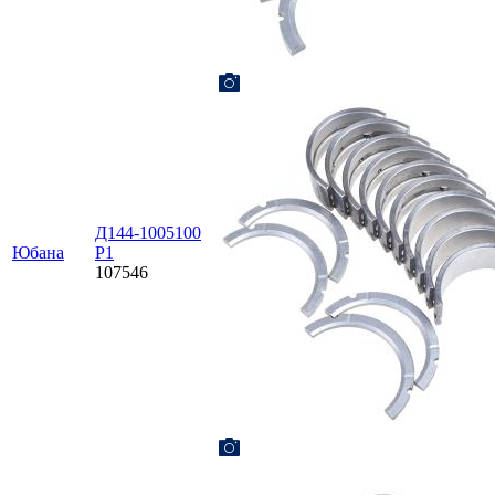
Д144-1005100
Юбана
Р1
107546