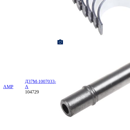
Д37М-1007033-
AMP
А
104729