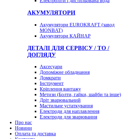
Електроліти і дистильована вода
АКУМУЛЯТОРИ
Акумулятори EUROKRAFT (завод
MONBAT)
Акумулятори КАЙНАР
ДЕТАЛІ ДЛЯ СЕРВІСУ / ТО /
ДОГЛЯДУ
Аксесуари
Допоміжне обладнання
Домкрати
Інструмент
Кріплення вантажу
Метизи (Болти, гайки, шайби та інше)
Дріт зварювальний
Мастильне устаткування
Електроди для наплавлення
Електроди для зварювання
Про нас
Новини
Оплата та доставка