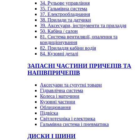
34. Рульове управління
35. Гальмівна система
37. Електрообладнання
38. Прилади та датчики
39. Аксесуари, інструменти та приладдя
50. Кабіна / салон
81. Система вентиляції, опалення та
кондиціонування
82. Приладдя кабіни водія
84. Кузовні деталі
ЗАПАСНІ ЧАСТИНИ ПРИЧЕПІВ ТА
НАПІВПРИЧЕПІВ
Аксесуари та супутні товари
Гідравлічна система
Колеса і маточини
Кузовні частини
Облицювання
Підвіска
Світлотехніка і електрика
Гальмівна система і пневматика
ДИСКИ І ШИНИ