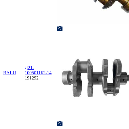
Д21-
BALU
1005011Б2-14
191292