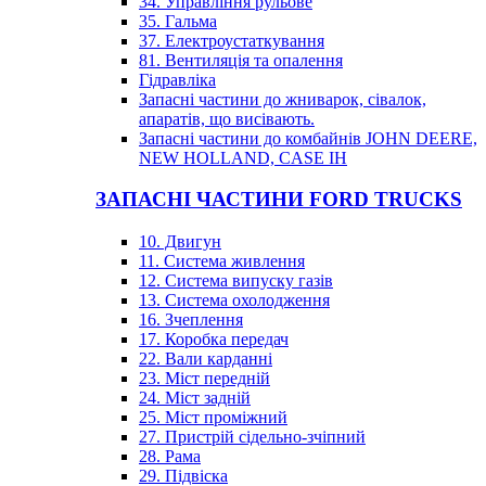
34. Управління рульове
35. Гальма
37. Електроустаткування
81. Вентиляція та опалення
Гідравліка
Запасні частини до жниварок, сівалок,
апаратів, що висівають.
Запасні частини до комбайнів JOHN DEERE,
NEW HOLLAND, CASE IH
ЗАПАСНІ ЧАСТИНИ FORD TRUCKS
10. Двигун
11. Система живлення
12. Система випуску газів
13. Система охолодження
16. Зчеплення
17. Коробка передач
22. Вали карданні
23. Міст передній
24. Міст задній
25. Міст проміжний
27. Пристрій сідельно-зчіпний
28. Рама
29. Підвіска