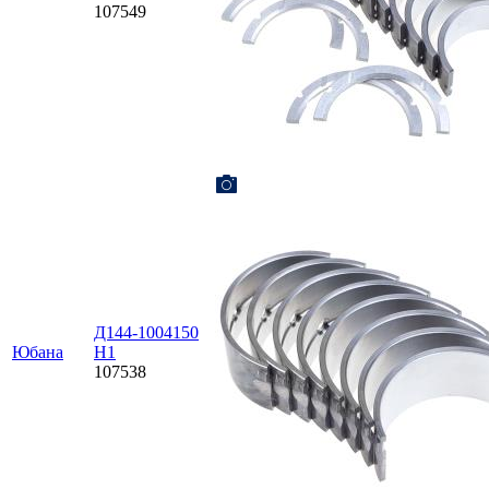
107549
Д144-1004150
Юбана
Н1
107538