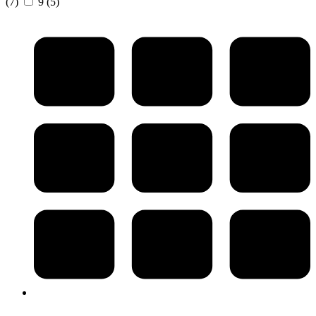
(7)
9
(5)