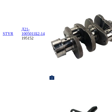
Д21-
STYR
1005011Б2-14
195152