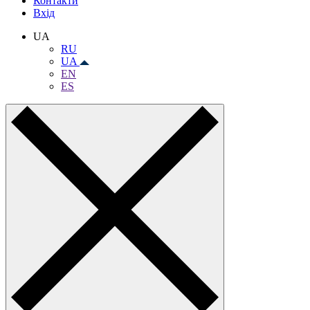
Контакти
Вхiд
UA
RU
UA
EN
ES