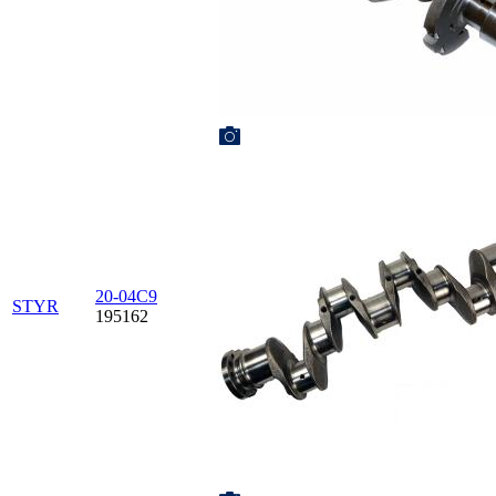
20-04С9
STYR
195162