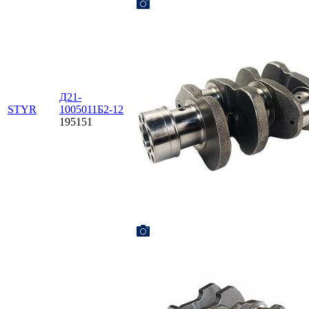
Д21-
STYR
1005011Б2-12
195151