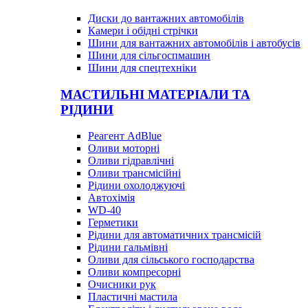
Диски до вантажних автомобілів
Камери і обідні стрічки
Шини для вантажних автомобілів і автобусів
Шини для сільгоспмашин
Шини для спецтехніки
МАСТИЛЬНІ МАТЕРІАЛИ ТА
РІДИНИ
Реагент AdBlue
Оливи моторні
Оливи гідравлічні
Оливи трансмісійні
Рідини охолоджуючі
Автохімія
WD-40
Герметики
Рідини для автоматичних трансмісій
Рідини гальмівні
Оливи для сільського господарства
Оливи компресорні
Очисники рук
Пластичні мастила