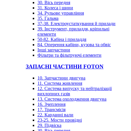
30. Вісь передня
31. Колеса і шини
34. Рульове управління
35. Гальма
37-38. Електроустаткування й прилади
39. Інструмент, приладдя, кріпильні
елементи
50-82. Кабіна і приладдя
84. Оперення кабіни, кузова та обвіс
Інші запчастини
Фільтри та фільтруючі елементи
ЗАПАСНІ ЧАСТИНИ FOTON
10. Запчастини двигуна
11. Система живлення
12. Система випуску та нейтралізації
вихлопних газів
13. Система охолодження двигуна
16. Зчеплення
17. Трансмісія
22. Карданні вали
23-25. Мости провідні
29. Підвіска
30. Вісь передня