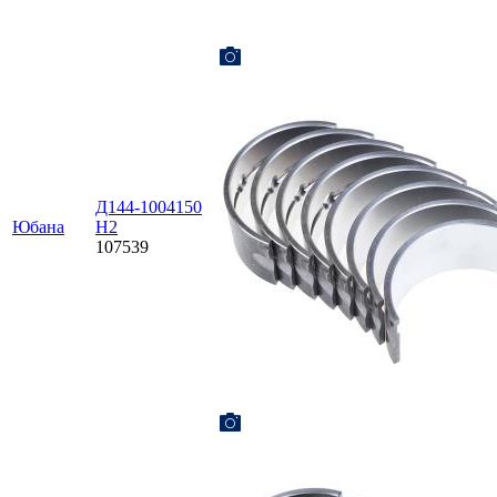
Д144-1004150
Юбана
Н2
107539