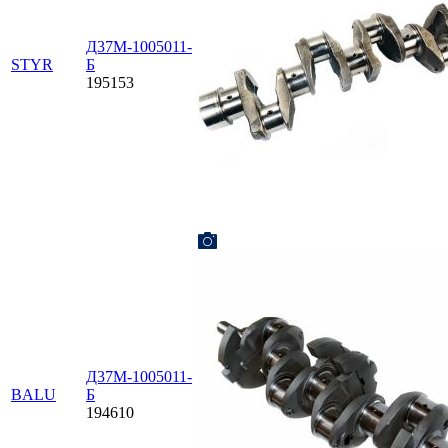
Д37М-1005011-
STYR
Б
195153
Д37М-1005011-
BALU
Б
194610