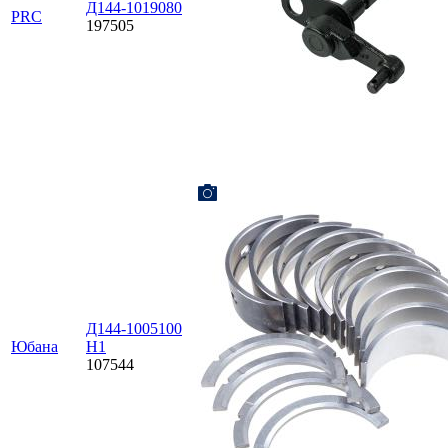
Д144-1019080
PRC
197505
Д144-1005100
Юбана
Н1
107544