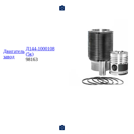
Д144-1000108
Двигатель
(5к)
завод
98163