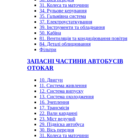
31. Колеса та маточини
34. Рульове керування
35. Гальмівна система
37. Електроустаткування
39. Інструменти та обладнання
50. Кабіна
81. Вентиляція та кондиціювання повітря
84. Деталі облицювання
Фільтри
ЗАПАСНІ ЧАСТИНИ АВТОБУСІВ
OTOKAR
10. Двигун
11. Система живлення
12. Система випуску
13. Система охолодження
16. Зчеплення
17. Трансмісія
22. Вали карданні
23. Міст ведучий
29. Підвіска автобуса
30. Вісь передня
31. Колеса та маточини