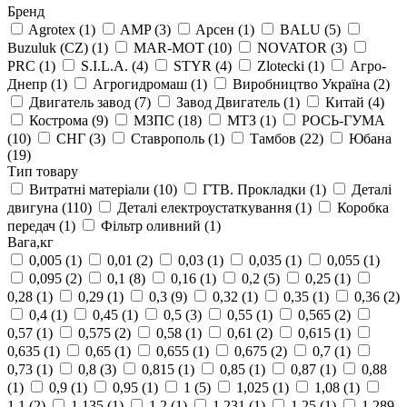
Бренд
Agrotex
(1)
AMP
(3)
Aрсен
(1)
BALU
(5)
Buzuluk (CZ)
(1)
MAR-MOT
(10)
NOVATOR
(3)
PRC
(1)
S.I.L.A.
(4)
STYR
(4)
Zlotecki
(1)
Агро-
Днепр
(1)
Агрогидромаш
(1)
Виробництво Україна
(2)
Двигатель завод
(7)
Завод Двигатель
(1)
Китай
(4)
Кострома
(9)
МЗПС
(18)
МТЗ
(1)
РОСЬ-ГУМА
(10)
СНГ
(3)
Ставрополь
(1)
Тамбов
(22)
Юбана
(19)
Тип товару
Витратні матеріали
(10)
ГТВ. Прокладки
(1)
Деталі
двигуна
(110)
Деталі електроустаткування
(1)
Коробка
передач
(1)
Фільтр оливний
(1)
Вага,кг
0,005
(1)
0,01
(2)
0,03
(1)
0,035
(1)
0,055
(1)
0,095
(2)
0,1
(8)
0,16
(1)
0,2
(5)
0,25
(1)
0,28
(1)
0,29
(1)
0,3
(9)
0,32
(1)
0,35
(1)
0,36
(2)
0,4
(1)
0,45
(1)
0,5
(3)
0,55
(1)
0,565
(2)
0,57
(1)
0,575
(2)
0,58
(1)
0,61
(2)
0,615
(1)
0,635
(1)
0,65
(1)
0,655
(1)
0,675
(2)
0,7
(1)
0,73
(1)
0,8
(3)
0,815
(1)
0,85
(1)
0,87
(1)
0,88
(1)
0,9
(1)
0,95
(1)
1
(5)
1,025
(1)
1,08
(1)
1,1
(2)
1,135
(1)
1,2
(1)
1,231
(1)
1,25
(1)
1,289