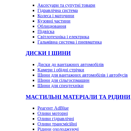
Аксесуари та супутні товари
Гідравлічна система
Колеса і маточини
Кузовні частини
Облицювання
Підвіска
Світлотехніка і електрика
Гальмівна система і пневматика
ДИСКИ І ШИНИ
Диски до вантажних автомобілів
Камери і обідні стрічки
Шини для вантажних автомобілів і автобусів
Шини для сільгоспмашин
Шини для спецтехніки
МАСТИЛЬНІ МАТЕРІАЛИ ТА РІДИНИ
Реагент AdBlue
Оливи моторні
Оливи гідравлічні
Оливи трансмісійні
Рідини охолоджуючі