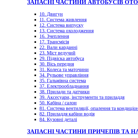
ЗАПАСНІ ЧАСТИНИ АВТОБУСІВ OT
10. Двигун
11. Система живлення
12. Система випуску
13. Система охолодження
16. Зчеплення
17. Трансмісія
22. Вали карданні
23. Міст ведучий
29. Підвіска автобуса
30. Вісь передня
31. Колеса та маточини
34. Рульове управління
35. Гальмівна система
37. Електрообладнання
38. Прилади та датчики
39. Аксесуари, інструменти та приладдя
50. Кабіна / салон
81. Система вентиляції, опалення та кондиці
82. Приладдя кабіни водія
84. Кузовні деталі
ЗАПАСНІ ЧАСТИНИ ПРИЧЕПІВ ТА Н