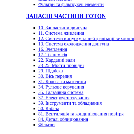
Фільтри та фільтруючі елементи
ЗАПАСНІ ЧАСТИНИ FOTON
10. Запчастини двигуна
11. Система живлення
12. Система випуску та нейтралізації вихлопн
13. Система охолодження двигуна
16. Зчеплення
17. Трансмісія
22. Карданні вали
23-25. Мости провідні
29. Підвіска
30. Вісь передня
31. Колеса та маточини
34. Рульове керування
35. Гальмівна система
37. Електроустаткування
39. Інструменти та обладнання
50. Кабіна
81. Вентиляція та кондиціювання повітря
84. Деталі облицювання
Фільтри