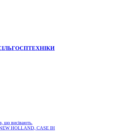
 СІЛЬГОСПТЕХНІКИ
в, що висівають.
E, NEW HOLLAND, CASE IH