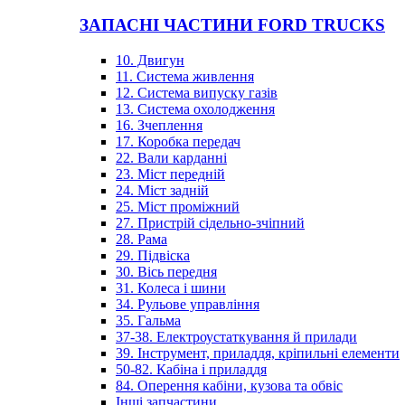
ЗАПАСНІ ЧАСТИНИ FORD TRUCKS
10. Двигун
11. Система живлення
12. Система випуску газів
13. Система охолодження
16. Зчеплення
17. Коробка передач
22. Вали карданні
23. Міст передній
24. Міст задній
25. Міст проміжний
27. Пристрій сідельно-зчіпний
28. Рама
29. Підвіска
30. Вісь передня
31. Колеса і шини
34. Рульове управління
35. Гальма
37-38. Електроустаткування й прилади
39. Інструмент, приладдя, кріпильні елементи
50-82. Кабіна і приладдя
84. Оперення кабіни, кузова та обвіс
Інші запчастини