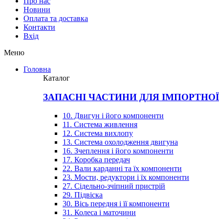
Про нас
Новини
Оплата та доставка
Контакти
Вхiд
Меню
Головна
Каталог
ЗАПАСНІ ЧАСТИНИ ДЛЯ ІМПОРТНО
10. Двигун і його компоненти
11. Система живлення
12. Система вихлопу
13. Система охолодження двигуна
16. Зчеплення і його компоненти
17. Коробка передач
22. Вали карданні та їх компоненти
23. Мости, редуктори і їх компоненти
27. Сідельно-зчіпний пристрій
29. Підвіска
30. Вісь передня і її компоненти
31. Колеса і маточини