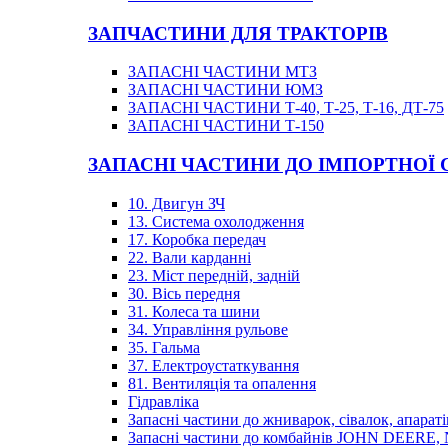
ЗАПЧАСТИНИ ДЛЯ ТРАКТОРІВ
ЗАПАСНІ ЧАСТИНИ МТЗ
ЗАПАСНІ ЧАСТИНИ ЮМЗ
ЗАПАСНІ ЧАСТИНИ Т-40, Т-25, Т-16, ДТ-75
ЗАПАСНІ ЧАСТИНИ Т-150
ЗАПАСНІ ЧАСТИНИ ДО ІМПОРТНОЇ
10. Двигун ЗЧ
13. Система охолодження
17. Коробка передач
22. Вали карданні
23. Міст передній, задній
30. Вісь передня
31. Колеса та шини
34. Управління рульове
35. Гальма
37. Електроустаткування
81. Вентиляція та опалення
Гідравліка
Запасні частини до жниварок, сівалок, апараті
Запасні частини до комбайнів JOHN DEER