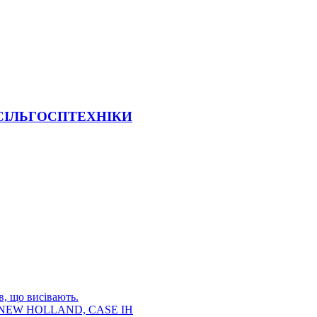
 СІЛЬГОСПТЕХНІКИ
в, що висівають.
E, NEW HOLLAND, CASE IH