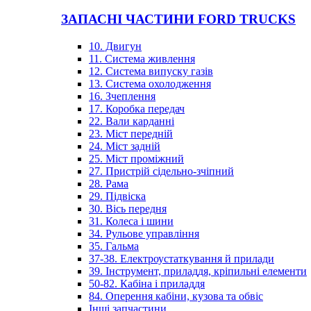
ЗАПАСНІ ЧАСТИНИ FORD TRUCKS
10. Двигун
11. Система живлення
12. Система випуску газів
13. Система охолодження
16. Зчеплення
17. Коробка передач
22. Вали карданні
23. Міст передній
24. Міст задній
25. Міст проміжний
27. Пристрій сідельно-зчіпний
28. Рама
29. Підвіска
30. Вісь передня
31. Колеса і шини
34. Рульове управління
35. Гальма
37-38. Електроустаткування й прилади
39. Інструмент, приладдя, кріпильні елементи
50-82. Кабіна і приладдя
84. Оперення кабіни, кузова та обвіс
Інші запчастини