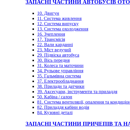
ЗАПАСНІ ЧАСТИНИ АВТОБУСІВ OT
10. Двигун
11. Система живлення
12. Система випуску
13. Система охолодження
16. Зчеплення
17. Трансмісія
22. Вали карданні
23. Міст ведучий
29. Підвіска автобуса
30. Вісь передня
31. Колеса та маточини
34. Рульове управління
35. Гальмівна система
37. Електрообладнання
38. Прилади та датчики
39. Аксесуари, інструменти та приладдя
50. Кабіна / салон
81. Система вентиляції, опалення та кондиці
82. Приладдя кабіни водія
84. Кузовні деталі
ЗАПАСНІ ЧАСТИНИ ПРИЧЕПІВ ТА Н