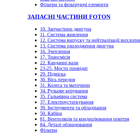
Фільтри та фільтруючі елементи
ЗАПАСНІ ЧАСТИНИ FOTON
10. Запчастини двигуна
11. Система живлення
12. Система випуску та нейтралізації вихлопн
13. Система охолодження двигуна
16. Зчеплення
17. Трансмісія
22. Карданні вали
23-25. Мости провідні
29. Підвіска
30. Вісь передня
31. Колеса та маточини
34. Рульове керування
35. Гальмівна система
37. Електроустаткування
39. Інструменти та обладнання
50. Кабіна
81. Вентиляція та кондиціювання повітря
84. Деталі облицювання
Фільтри