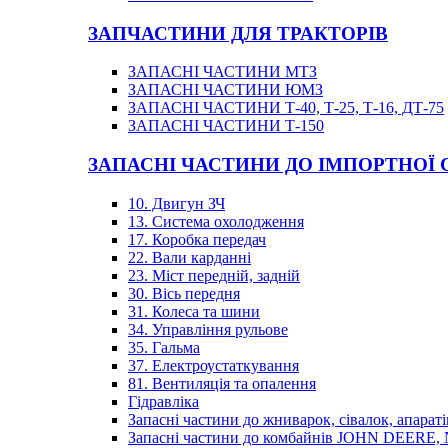
ЗАПЧАСТИНИ ДЛЯ ТРАКТОРІВ
ЗАПАСНІ ЧАСТИНИ МТЗ
ЗАПАСНІ ЧАСТИНИ ЮМЗ
ЗАПАСНІ ЧАСТИНИ Т-40, Т-25, Т-16, ДТ-75
ЗАПАСНІ ЧАСТИНИ Т-150
ЗАПАСНІ ЧАСТИНИ ДО ІМПОРТНОЇ
10. Двигун ЗЧ
13. Система охолодження
17. Коробка передач
22. Вали карданні
23. Міст передній, задній
30. Вісь передня
31. Колеса та шини
34. Управління рульове
35. Гальма
37. Електроустаткування
81. Вентиляція та опалення
Гідравліка
Запасні частини до жниварок, сівалок, апараті
Запасні частини до комбайнів JOHN DEER