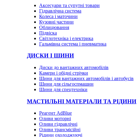
Аксесуари та супутні товари
Гідравлічна система
Колеса і маточини
Кузовні частини
Облицювання
Підвіска
Світлотехніка і електрика
Гальмівна система і пневматика
ДИСКИ І ШИНИ
Диски до вантажних автомобілів
Камери і обідні стрічки
Шини для вантажних автомобілів і автобусів
Шини для сільгоспмашин
Шини для спецтехніки
МАСТИЛЬНІ МАТЕРІАЛИ ТА РІДИНИ
Реагент AdBlue
Оливи моторні
Оливи гідравлічні
Оливи трансмісійні
Рідини охолоджуючі