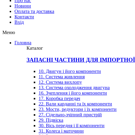
Про нас
Новини
Оплата та доставка
Контакти
Вхiд
Меню
Головна
Каталог
ЗАПАСНІ ЧАСТИНИ ДЛЯ ІМПОРТНО
10. Двигун і його компоненти
11. Система живлення
12. Система вихлопу
13. Система охолодження двигуна
16. Зчеплення і його компоненти
17. Коробка передач
22. Вали карданні та їх компоненти
23. Мости, редуктори і їх компоненти
27. Сідельно-зчіпний пристрій
29. Підвіска
30. Вісь передня і її компоненти
31. Колеса і маточини