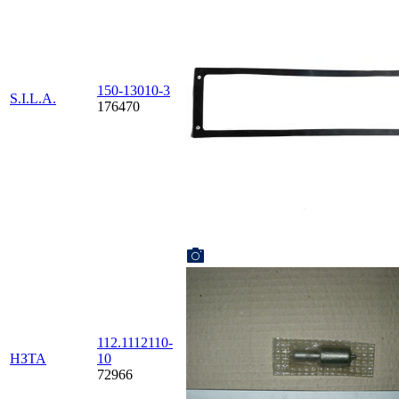
150-13010-3
S.I.L.A.
176470
112.1112110-
НЗТА
10
72966