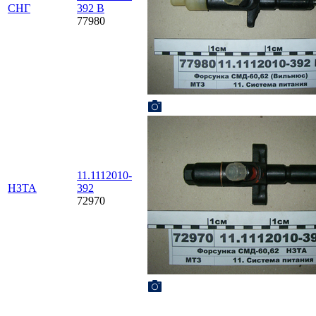
СНГ
392 В
77980
11.1112010-
НЗТА
392
72970