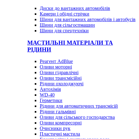
Диски до вантажних автомобілів
Камери і обідні стрічки
Шини для вантажних автомобілів і автобусів
Шини для сільгоспмашин
Шини для спецтехніки
МАСТИЛЬНІ МАТЕРІАЛИ ТА
РІДИНИ
Реагент AdBlue
Оливи моторні
Оливи гідравлічні
Оливи трансмісійні
Рідини охолоджуючі
Автохімія
WD-40
Герметики
Рідини для автоматичних трансмісій
Рідини гальмівні
Оливи для сільського господарства
Оливи компресорні
Очисники рук
Пластичні мастила