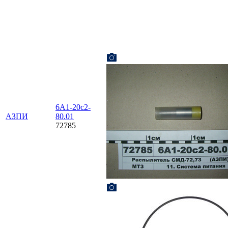
6А1-20с2-
АЗПИ
80.01
72785