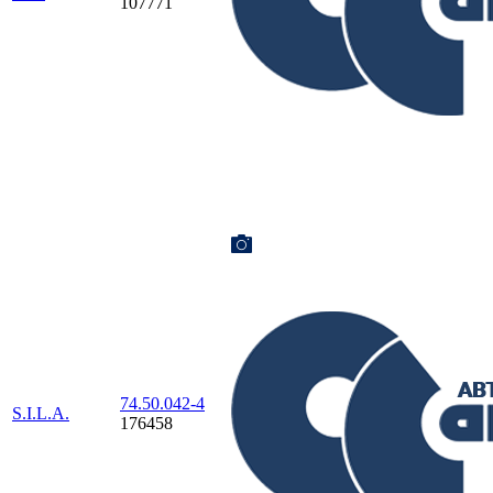
107771
74.50.042-4
S.I.L.A.
176458