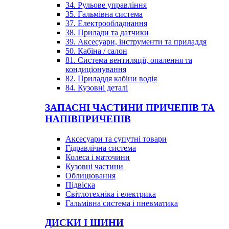
34. Рульове управління
35. Гальмівна система
37. Електрообладнання
38. Прилади та датчики
39. Аксесуари, інструменти та приладдя
50. Кабіна / салон
81. Система вентиляції, опалення та
кондиціонування
82. Приладдя кабіни водія
84. Кузовні деталі
ЗАПАСНІ ЧАСТИНИ ПРИЧЕПІВ ТА
НАПІВПРИЧЕПІВ
Аксесуари та супутні товари
Гідравлічна система
Колеса і маточини
Кузовні частини
Облицювання
Підвіска
Світлотехніка і електрика
Гальмівна система і пневматика
ДИСКИ І ШИНИ