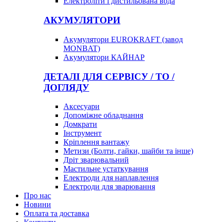
Електроліти і дистильована вода
АКУМУЛЯТОРИ
Акумулятори EUROKRAFT (завод
MONBAT)
Акумулятори КАЙНАР
ДЕТАЛІ ДЛЯ СЕРВІСУ / ТО /
ДОГЛЯДУ
Аксесуари
Допоміжне обладнання
Домкрати
Інструмент
Кріплення вантажу
Метизи (Болти, гайки, шайби та інше)
Дріт зварювальний
Мастильне устаткування
Електроди для наплавлення
Електроди для зварювання
Про нас
Новини
Оплата та доставка