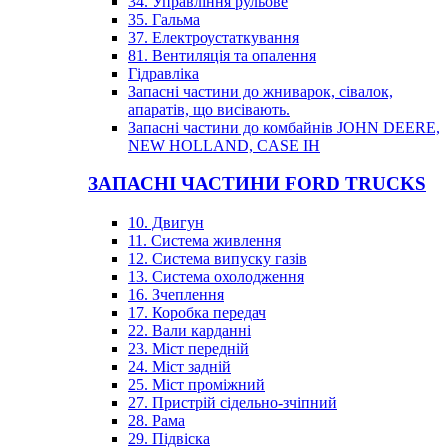
34. Управління рульове
35. Гальма
37. Електроустаткування
81. Вентиляція та опалення
Гідравліка
Запасні частини до жниварок, сівалок,
апаратів, що висівають.
Запасні частини до комбайнів JOHN DEERE,
NEW HOLLAND, CASE IH
ЗАПАСНІ ЧАСТИНИ FORD TRUCKS
10. Двигун
11. Система живлення
12. Система випуску газів
13. Система охолодження
16. Зчеплення
17. Коробка передач
22. Вали карданні
23. Міст передній
24. Міст задній
25. Міст проміжний
27. Пристрій сідельно-зчіпний
28. Рама
29. Підвіска