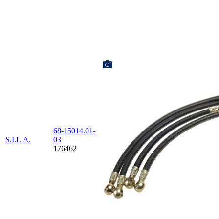
68-15014.01-
S.I.L.A.
03
176462