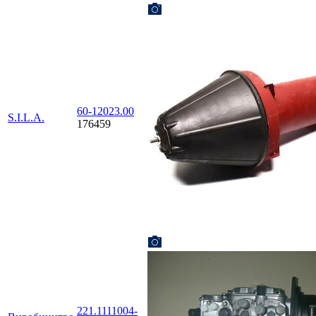
60-12023.00
S.I.L.A.
176459
221.1111004-