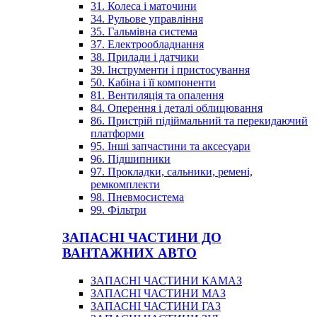
31. Колеса і маточини
34. Рульове управління
35. Гальмівна система
37. Електрообладнання
38. Прилади і датчики
39. Інструменти і пристосування
50. Кабіна і її компоненти
81. Вентиляція та опалення
84. Оперення і деталі облицювання
86. Пристрій підіймальний та перекидаючий
платформи
95. Інші запчастини та аксесуари
96. Підшипники
97. Прокладки, сальники, ремені,
ремкомплекти
98. Пневмосистема
99. Фільтри
ЗАПАСНІ ЧАСТИНИ ДО
ВАНТАЖНИХ АВТО
ЗАПАСНІ ЧАСТИНИ КАМАЗ
ЗАПАСНІ ЧАСТИНИ МАЗ
ЗАПАСНІ ЧАСТИНИ ГАЗ