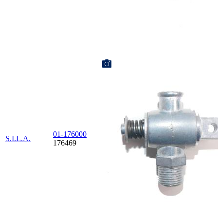
01-176000
S.I.L.A.
176469