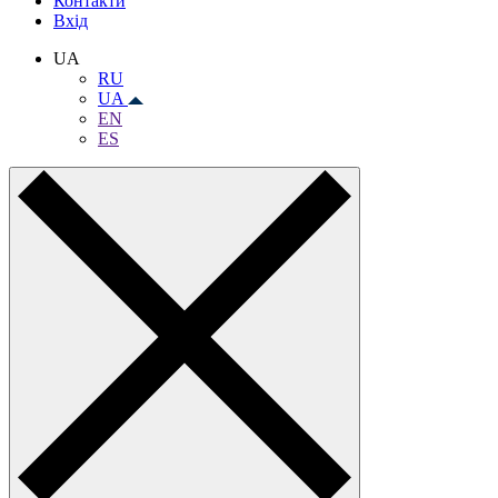
Контакти
Вхiд
UA
RU
UA
EN
ES