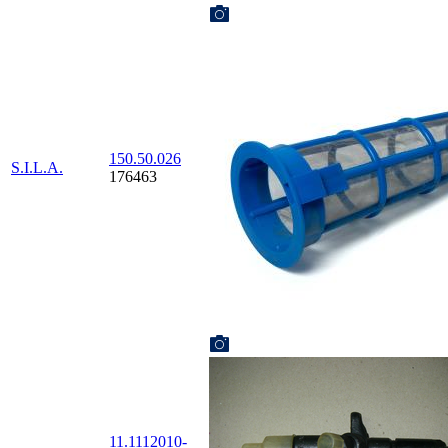
150.50.026
S.I.L.A.
176463
11.1112010-