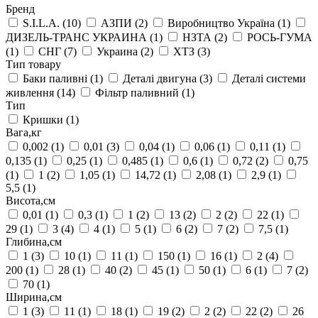
Бренд
S.I.L.A.
(10)
АЗПИ
(2)
Виробництво Україна
(1)
ДИЗЕЛЬ-ТРАНС УКРАИНА
(1)
НЗТА
(2)
РОСЬ-ГУМА
(1)
СНГ
(7)
Украина
(2)
ХТЗ
(3)
Тип товару
Баки паливні
(1)
Деталі двигуна
(3)
Деталі системи
живлення
(14)
Фільтр паливний
(1)
Тип
Кришки
(1)
Вага,кг
0,002
(1)
0,01
(3)
0,04
(1)
0,06
(1)
0,11
(1)
0,135
(1)
0,25
(1)
0,485
(1)
0,6
(1)
0,72
(2)
0,75
(1)
1
(2)
1,05
(1)
14,72
(1)
2,08
(1)
2,9
(1)
5,5
(1)
Висота,см
0,01
(1)
0,3
(1)
1
(2)
13
(2)
2
(2)
22
(1)
29
(1)
3
(4)
4
(1)
5
(1)
6
(2)
7
(2)
7,5
(1)
Глибина,см
1
(3)
10
(1)
11
(1)
150
(1)
16
(1)
2
(4)
200
(1)
28
(1)
40
(2)
45
(1)
50
(1)
6
(1)
7
(2)
70
(1)
Ширина,см
1
(3)
11
(1)
18
(1)
19
(2)
2
(2)
22
(2)
26