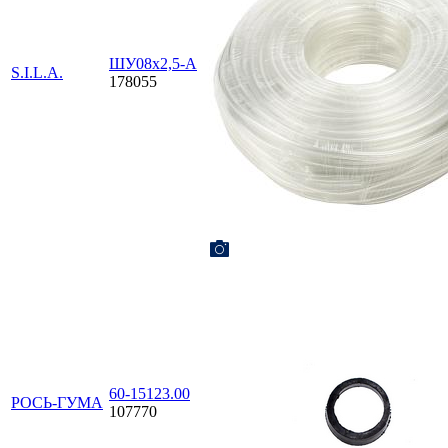
ШУ08х2,5-А
S.I.L.A.
178055
60-15123.00
РОСЬ-ГУМА
107770