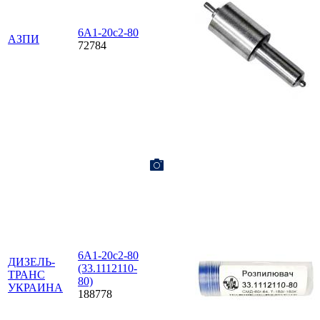
6А1-20с2-80
АЗПИ
72784
6А1-20с2-80
ДИЗЕЛЬ-
(33.1112110-
ТРАНС
80)
УКРАИНА
188778