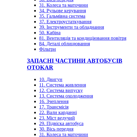
31. Колеса та маточини
34. Рульове керування
35. Гальмівна система
37. Електроустаткування
39. Інструменти та обладнання
50. Кабіна
81. Вентиляція та кондиціювання повітря
84. Деталі облицювання
Фільтри
ЗАПАСНІ ЧАСТИНИ АВТОБУСІВ
OTOKAR
10. Двигун
11. Система живлення
12. Система випуску
13. Система охолодження
16. Зчеплення
17. Трансмісія
22. Вали карданні
23. Міст ведучий
29. Підвіска автобуса
30. Вісь передня
31. Колеса та маточини