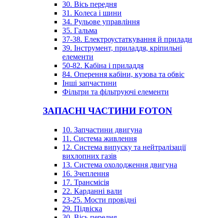
30. Вісь передня
31. Колеса і шини
34. Рульове управління
35. Гальма
37-38. Електроустаткування й прилади
39. Інструмент, приладдя, кріпильні
елементи
50-82. Кабіна і приладдя
84. Оперення кабіни, кузова та обвіс
Інші запчастини
Фільтри та фільтруючі елементи
ЗАПАСНІ ЧАСТИНИ FOTON
10. Запчастини двигуна
11. Система живлення
12. Система випуску та нейтралізації
вихлопних газів
13. Система охолодження двигуна
16. Зчеплення
17. Трансмісія
22. Карданні вали
23-25. Мости провідні
29. Підвіска
30. Вісь передня