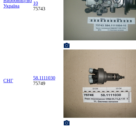
Виробництво
10
Україна
75743
58.1111030
СНГ
75749