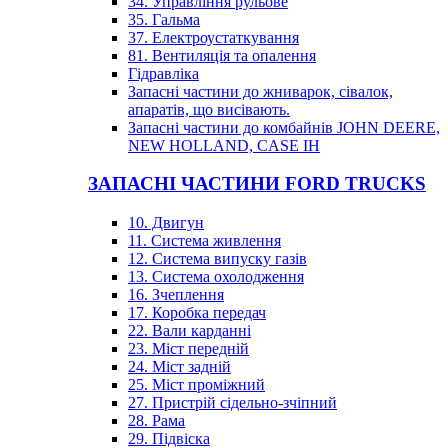
34. Управління рульове
35. Гальма
37. Електроустаткування
81. Вентиляція та опалення
Гідравліка
Запасні частини до жниварок, сівалок,
апаратів, що висівають.
Запасні частини до комбайнів JOHN DEERE,
NEW HOLLAND, CASE IH
ЗАПАСНІ ЧАСТИНИ FORD TRUCKS
10. Двигун
11. Система живлення
12. Система випуску газів
13. Система охолодження
16. Зчеплення
17. Коробка передач
22. Вали карданні
23. Міст передній
24. Міст задній
25. Міст проміжний
27. Пристрій сідельно-зчіпний
28. Рама
29. Підвіска