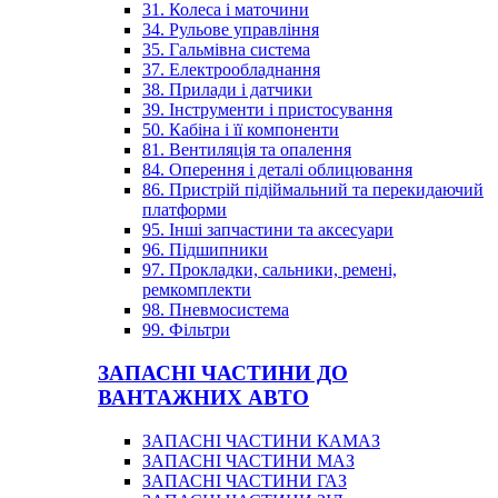
31. Колеса і маточини
34. Рульове управління
35. Гальмівна система
37. Електрообладнання
38. Прилади і датчики
39. Інструменти і пристосування
50. Кабіна і її компоненти
81. Вентиляція та опалення
84. Оперення і деталі облицювання
86. Пристрій підіймальний та перекидаючий
платформи
95. Інші запчастини та аксесуари
96. Підшипники
97. Прокладки, сальники, ремені,
ремкомплекти
98. Пневмосистема
99. Фільтри
ЗАПАСНІ ЧАСТИНИ ДО
ВАНТАЖНИХ АВТО
ЗАПАСНІ ЧАСТИНИ КАМАЗ
ЗАПАСНІ ЧАСТИНИ МАЗ
ЗАПАСНІ ЧАСТИНИ ГАЗ