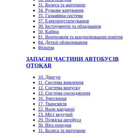
31. Колеса та маточини
34. Рульове керування
35. Гальмівна система
37. Електроустаткування
39. Інструменти та обладнання
50. Кабіна
81. Вентиляція та кондиціювання повітря
84. Деталі облицювання
Фільтри
ЗАПАСНІ ЧАСТИНИ АВТОБУСІВ
OTOKAR
10. Двигун
11. Система живлення
12. Система випуску
13. Система охолодження
16. Зчеплення
17. Трансмісія
22. Вали карданні
23. Міст ведучий
29. Підвіска автобуса
30. Вісь передня
31. Колеса та маточини