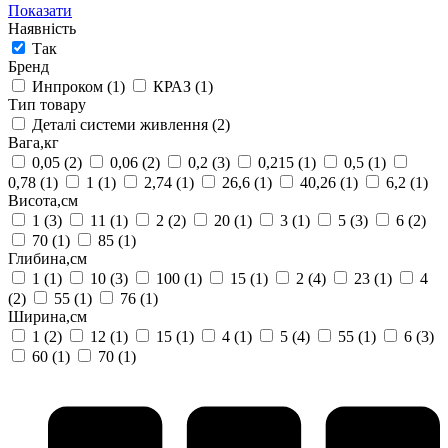
Показати
Наявність
Так
Бренд
Инпроком
(1)
КРАЗ
(1)
Тип товару
Деталі системи живлення
(2)
Вага,кг
0,05
(2)
0,06
(2)
0,2
(3)
0,215
(1)
0,5
(1)
0,78
(1)
1
(1)
2,74
(1)
26,6
(1)
40,26
(1)
6,2
(1)
Висота,см
1
(3)
11
(1)
2
(2)
20
(1)
3
(1)
5
(3)
6
(2)
70
(1)
85
(1)
Глибина,см
1
(1)
10
(3)
100
(1)
15
(1)
2
(4)
23
(1)
4
(2)
55
(1)
76
(1)
Ширина,см
1
(2)
12
(1)
15
(1)
4
(1)
5
(4)
55
(1)
6
(3)
60
(1)
70
(1)