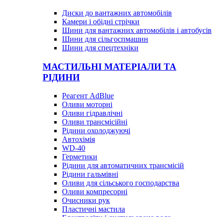
Диски до вантажних автомобілів
Камери і обідні стрічки
Шини для вантажних автомобілів і автобусів
Шини для сільгоспмашин
Шини для спецтехніки
МАСТИЛЬНІ МАТЕРІАЛИ ТА
РІДИНИ
Реагент AdBlue
Оливи моторні
Оливи гідравлічні
Оливи трансмісійні
Рідини охолоджуючі
Автохімія
WD-40
Герметики
Рідини для автоматичних трансмісій
Рідини гальмівні
Оливи для сільського господарства
Оливи компресорні
Очисники рук
Пластичні мастила