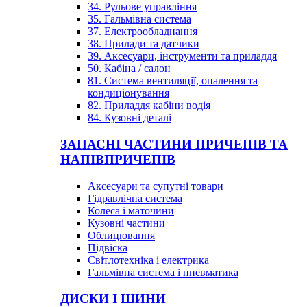
34. Рульове управління
35. Гальмівна система
37. Електрообладнання
38. Прилади та датчики
39. Аксесуари, інструменти та приладдя
50. Кабіна / салон
81. Система вентиляції, опалення та
кондиціонування
82. Приладдя кабіни водія
84. Кузовні деталі
ЗАПАСНІ ЧАСТИНИ ПРИЧЕПІВ ТА
НАПІВПРИЧЕПІВ
Аксесуари та супутні товари
Гідравлічна система
Колеса і маточини
Кузовні частини
Облицювання
Підвіска
Світлотехніка і електрика
Гальмівна система і пневматика
ДИСКИ І ШИНИ