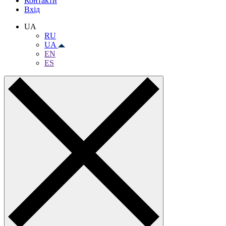
Контакти
Вхiд
UA
RU
UA
EN
ES