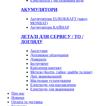
Електроліти і дистильована вода
АКУМУЛЯТОРИ
Акумулятори EUROKRAFT (завод
MONBAT)
Акумулятори КАЙНАР
ДЕТАЛІ ДЛЯ СЕРВІСУ / ТО /
ДОГЛЯДУ
Аксесуари
Допоміжне обладнання
Домкрати
Інструмент
Кріплення вантажу
Метизи (Болти, гайки, шайби та інше)
Дріт зварювальний
Мастильне устаткування
Електроди для наплавлення
Електроди для зварювання
Про нас
Новини
Оплата та доставка