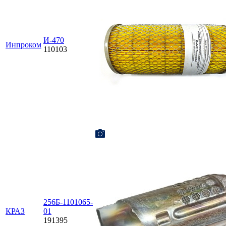
И-470
Инпроком
110103
256Б-1101065-
КРАЗ
01
191395