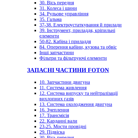
30. Вісь передня
31. Колеса і шини
34. Рульове управління
35. Гальма
37-38. Електроустаткування й прилади
39. Інструмент, приладдя, кріпильні
елементи
50-82. Кабіна і приладдя
84. Оперення кабіни, кузова та обвіс
Інші запчастини
Фільтри та фільтруючі елементи
ЗАПАСНІ ЧАСТИНИ FOTON
10. Запчастини двигуна
11. Система живлення
12. Система випуску та нейтралізації
вихлопних газів
13. Система охолодження двигуна
16. Зчеплення
17. Трансмісія
22. Карданні вали
23-25. Мости провідні
29. Підвіска
30. Вісь передня