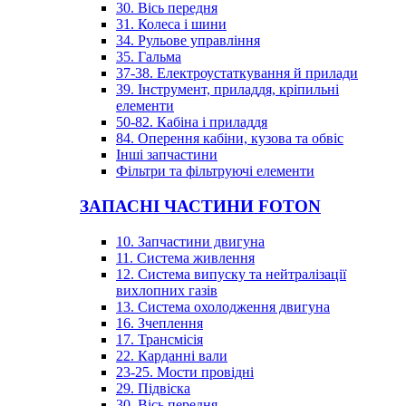
30. Вісь передня
31. Колеса і шини
34. Рульове управління
35. Гальма
37-38. Електроустаткування й прилади
39. Інструмент, приладдя, кріпильні
елементи
50-82. Кабіна і приладдя
84. Оперення кабіни, кузова та обвіс
Інші запчастини
Фільтри та фільтруючі елементи
ЗАПАСНІ ЧАСТИНИ FOTON
10. Запчастини двигуна
11. Система живлення
12. Система випуску та нейтралізації
вихлопних газів
13. Система охолодження двигуна
16. Зчеплення
17. Трансмісія
22. Карданні вали
23-25. Мости провідні
29. Підвіска
30. Вісь передня