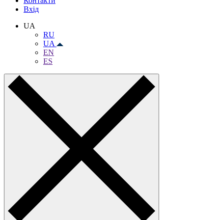
Контакти
Вхiд
UA
RU
UA
EN
ES