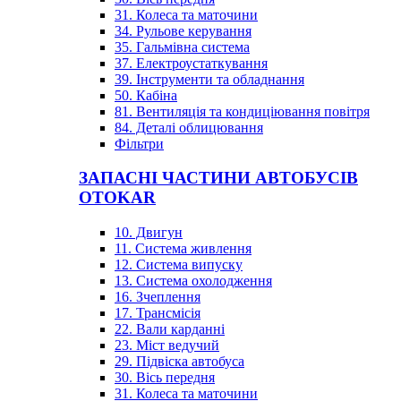
31. Колеса та маточини
34. Рульове керування
35. Гальмівна система
37. Електроустаткування
39. Інструменти та обладнання
50. Кабіна
81. Вентиляція та кондиціювання повітря
84. Деталі облицювання
Фільтри
ЗАПАСНІ ЧАСТИНИ АВТОБУСІВ
OTOKAR
10. Двигун
11. Система живлення
12. Система випуску
13. Система охолодження
16. Зчеплення
17. Трансмісія
22. Вали карданні
23. Міст ведучий
29. Підвіска автобуса
30. Вісь передня
31. Колеса та маточини