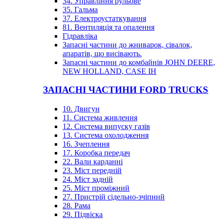
34. Управління рульове
35. Гальма
37. Електроустаткування
81. Вентиляція та опалення
Гідравліка
Запасні частини до жниварок, сівалок,
апаратів, що висівають.
Запасні частини до комбайнів JOHN DEERE,
NEW HOLLAND, CASE IH
ЗАПАСНІ ЧАСТИНИ FORD TRUCKS
10. Двигун
11. Система живлення
12. Система випуску газів
13. Система охолодження
16. Зчеплення
17. Коробка передач
22. Вали карданні
23. Міст передній
24. Міст задній
25. Міст проміжний
27. Пристрій сідельно-зчіпний
28. Рама
29. Підвіска