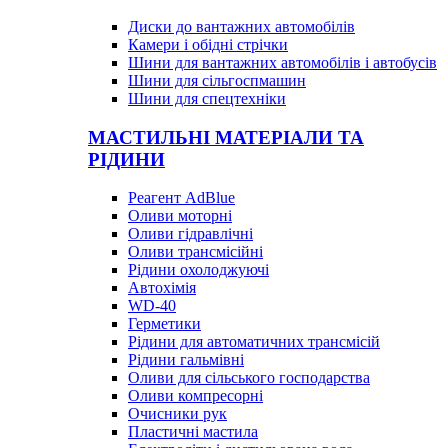
Диски до вантажних автомобілів
Камери і обідні стрічки
Шини для вантажних автомобілів і автобусів
Шини для сільгоспмашин
Шини для спецтехніки
МАСТИЛЬНІ МАТЕРІАЛИ ТА
РІДИНИ
Реагент AdBlue
Оливи моторні
Оливи гідравлічні
Оливи трансмісійні
Рідини охолоджуючі
Автохімія
WD-40
Герметики
Рідини для автоматичних трансмісій
Рідини гальмівні
Оливи для сільського господарства
Оливи компресорні
Очисники рук
Пластичні мастила