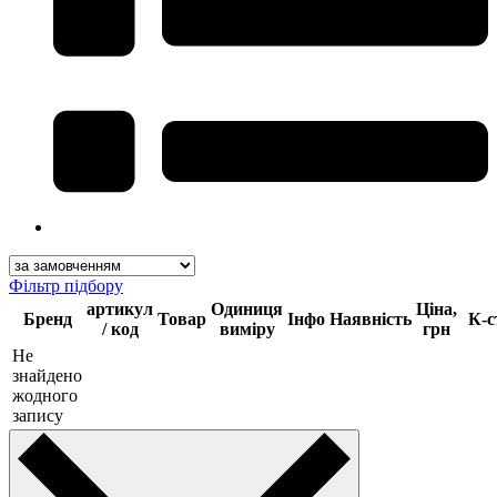
Фільтр підбору
артикул
Одиниця
Ціна,
Бренд
Товар
Інфо
Наявність
К-с
/ код
виміру
грн
Не
знайдено
жодного
запису