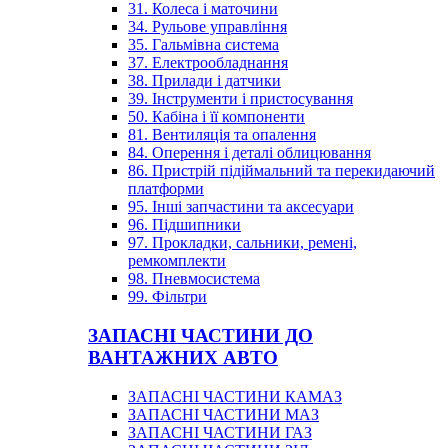
31. Колеса і маточини
34. Рульове управління
35. Гальмівна система
37. Електрообладнання
38. Прилади і датчики
39. Інструменти і пристосування
50. Кабіна і її компоненти
81. Вентиляція та опалення
84. Оперення і деталі облицювання
86. Пристрій підіймальний та перекидаючий
платформи
95. Інші запчастини та аксесуари
96. Підшипники
97. Прокладки, сальники, ремені,
ремкомплекти
98. Пневмосистема
99. Фільтри
ЗАПАСНІ ЧАСТИНИ ДО
ВАНТАЖНИХ АВТО
ЗАПАСНІ ЧАСТИНИ КАМАЗ
ЗАПАСНІ ЧАСТИНИ МАЗ
ЗАПАСНІ ЧАСТИНИ ГАЗ