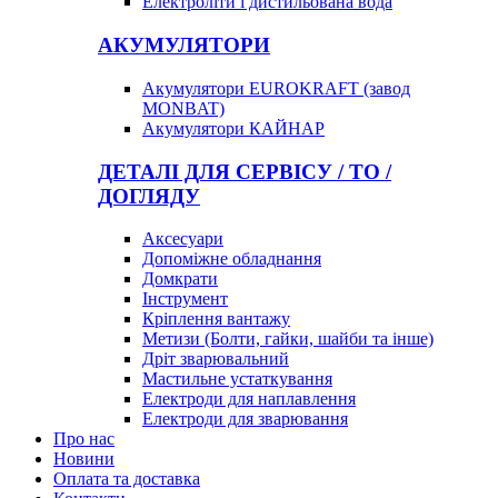
Електроліти і дистильована вода
АКУМУЛЯТОРИ
Акумулятори EUROKRAFT (завод
MONBAT)
Акумулятори КАЙНАР
ДЕТАЛІ ДЛЯ СЕРВІСУ / ТО /
ДОГЛЯДУ
Аксесуари
Допоміжне обладнання
Домкрати
Інструмент
Кріплення вантажу
Метизи (Болти, гайки, шайби та інше)
Дріт зварювальний
Мастильне устаткування
Електроди для наплавлення
Електроди для зварювання
Про нас
Новини
Оплата та доставка