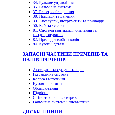
34. Рульове управління
35. Гальмівна система
37. Електрообладнання
38. Прилади та датчики
39. Аксесуари, інструменти та приладдя
50. Кабіна / салон
81. Система вентиляції, опалення та
кондиціонування
82. Приладдя кабіни водія
84. Кузовні деталі
ЗАПАСНІ ЧАСТИНИ ПРИЧЕПІВ ТА
НАПІВПРИЧЕПІВ
Аксесуари та супутні товари
Гідравлічна система
Колеса і маточини
Кузовні частини
Облицювання
Підвіска
Світлотехніка і електрика
Гальмівна система і пневматика
ДИСКИ І ШИНИ