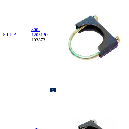
800-
S.I.L.A.
1205130
193873