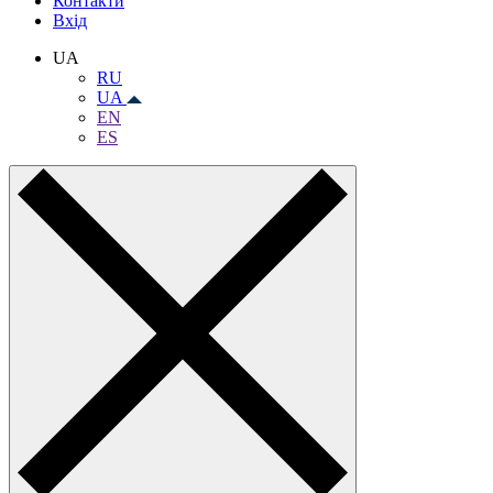
Контакти
Вхiд
UA
RU
UA
EN
ES