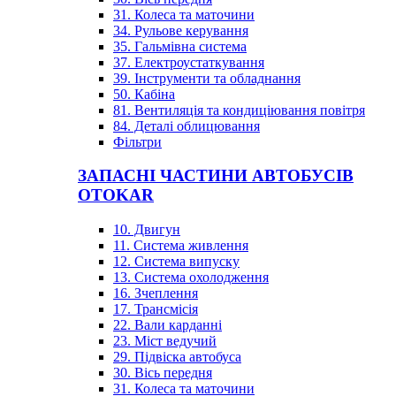
31. Колеса та маточини
34. Рульове керування
35. Гальмівна система
37. Електроустаткування
39. Інструменти та обладнання
50. Кабіна
81. Вентиляція та кондиціювання повітря
84. Деталі облицювання
Фільтри
ЗАПАСНІ ЧАСТИНИ АВТОБУСІВ
OTOKAR
10. Двигун
11. Система живлення
12. Система випуску
13. Система охолодження
16. Зчеплення
17. Трансмісія
22. Вали карданні
23. Міст ведучий
29. Підвіска автобуса
30. Вісь передня
31. Колеса та маточини