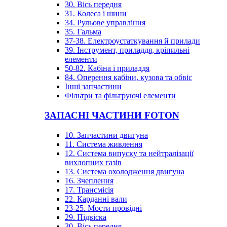
30. Вісь передня
31. Колеса і шини
34. Рульове управління
35. Гальма
37-38. Електроустаткування й прилади
39. Інструмент, приладдя, кріпильні
елементи
50-82. Кабіна і приладдя
84. Оперення кабіни, кузова та обвіс
Інші запчастини
Фільтри та фільтруючі елементи
ЗАПАСНІ ЧАСТИНИ FOTON
10. Запчастини двигуна
11. Система живлення
12. Система випуску та нейтралізації
вихлопних газів
13. Система охолодження двигуна
16. Зчеплення
17. Трансмісія
22. Карданні вали
23-25. Мости провідні
29. Підвіска
30. Вісь передня