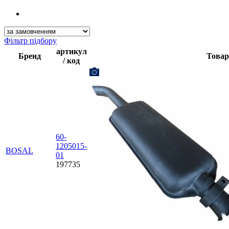
Фільтр підбору
артикул
Бренд
Товар
/ код
60-
1205015-
BOSAL
01
197735