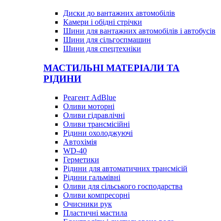
Диски до вантажних автомобілів
Камери і обідні стрічки
Шини для вантажних автомобілів і автобусів
Шини для сільгоспмашин
Шини для спецтехніки
МАСТИЛЬНІ МАТЕРІАЛИ ТА
РІДИНИ
Реагент AdBlue
Оливи моторні
Оливи гідравлічні
Оливи трансмісійні
Рідини охолоджуючі
Автохімія
WD-40
Герметики
Рідини для автоматичних трансмісій
Рідини гальмівні
Оливи для сільського господарства
Оливи компресорні
Очисники рук
Пластичні мастила