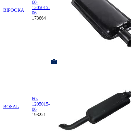
60-
1205015-
ВІРООКА
06
173664
60-
1205015-
BOSAL
06
193221