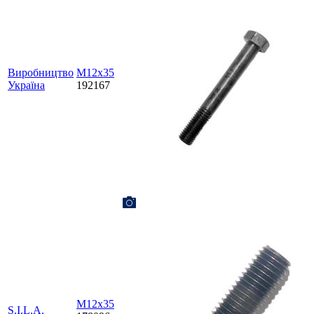
Виробництво
М12х35
Україна
192167
М12х35
S.I.L.A.