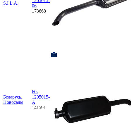
1205015-
S.I.L.A.
06
173668
60-
Беларусь,
1205015-
Новосады
А
141591