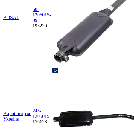
60-
1205015-
BOSAL
09
193220
245-
Виробництво
1205015
Україна
156628