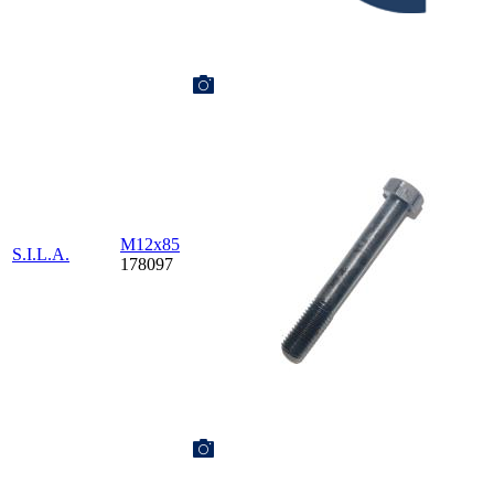
М12х85
S.I.L.A.
178097