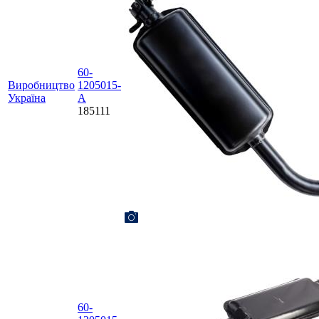
60-
Виробництво
1205015-
Україна
А
185111
60-