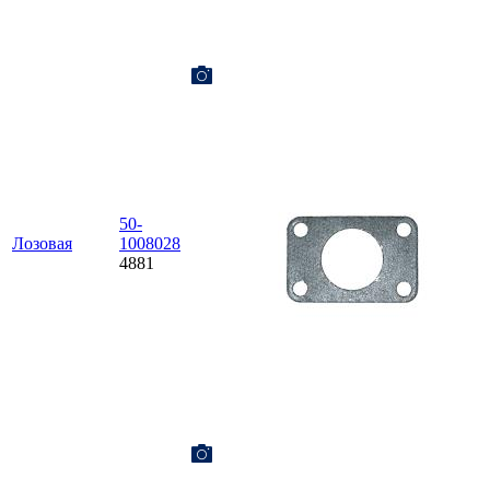
50-
Лозовая
1008028
4881