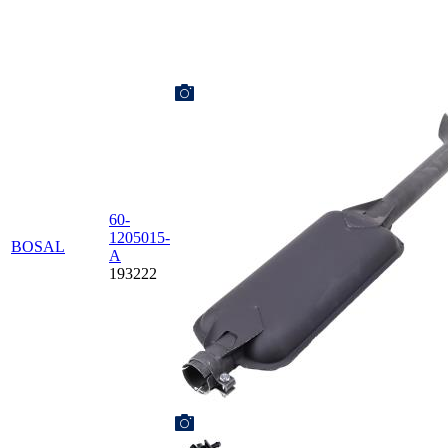
60-
1205015-
BOSAL
А
193222