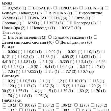
Бренд
Agrotex
(1)
BOSAL
(6)
FENOX
(4)
S.I.L.A.
(8)
Беларусь, Новосады
(3)
ВІРООКА
(1)
Виробництво
Україна
(7)
ЕВРО-ЛАН ТРЕЙД
(4)
Литва
(1)
Лозовая
(1)
ММЗ
(1)
МТЗ
(5)
Н.Новгород
(2)
Новая Эра
(2)
Новосады
(1)
ЮТАС
(10)
Тип товару
Витратні матеріали
(3)
Глушники вихлопу
(1)
Деталі випускної системи
(46)
Деталі двигуна
(6)
Вага,кг
0,004
(1)
0,01
(1)
0,02
(1)
0,021
(1)
0,1
(3)
0,121
(1)
0,2
(2)
11,33
(1)
4,05
(2)
4,051
(1)
4,415
(1)
4,81
(1)
5,1
(3)
5,355
(1)
5,4
(7)
5,66
(1)
5,7
(2)
6
(8)
6,4
(1)
6,5
(2)
6,6
(1)
7
(5)
7,05
(1)
7,055
(1)
7,2
(1)
7,7
(3)
8,7
(2)
Висота,см
0,2
(1)
0,5
(1)
1
(1)
1,2
(1)
10
(19)
115
(1)
120
(1)
13
(2)
137
(5)
15
(3)
2
(4)
20
(2)
30
(2)
35
(1)
4
(1)
5
(1)
50
(1)
60
(2)
70
(1)
76
(1)
8
(1)
95
(3)
Глибина,см
10
(3)
100
(2)
105
(2)
106
(2)
12
(3)
120
(2)
13
(1)
132
(1)
135
(1)
138
(11)
25
(3)
35
(11)