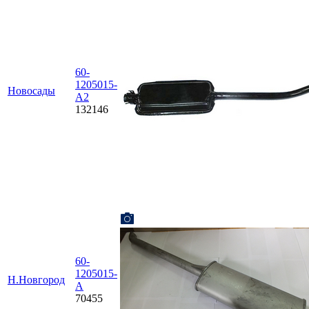
60-
1205015-
Новосады
А2
132146
60-
1205015-
Н.Новгород
А
70455