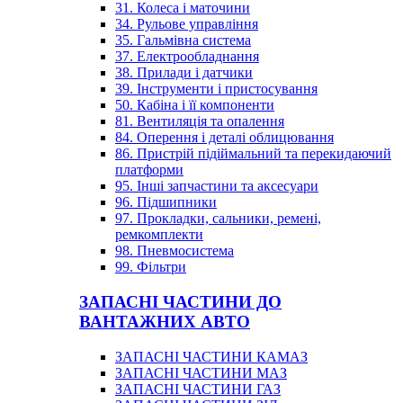
31. Колеса і маточини
34. Рульове управління
35. Гальмівна система
37. Електрообладнання
38. Прилади і датчики
39. Інструменти і пристосування
50. Кабіна і її компоненти
81. Вентиляція та опалення
84. Оперення і деталі облицювання
86. Пристрій підіймальний та перекидаючий
платформи
95. Інші запчастини та аксесуари
96. Підшипники
97. Прокладки, сальники, ремені,
ремкомплекти
98. Пневмосистема
99. Фільтри
ЗАПАСНІ ЧАСТИНИ ДО
ВАНТАЖНИХ АВТО
ЗАПАСНІ ЧАСТИНИ КАМАЗ
ЗАПАСНІ ЧАСТИНИ МАЗ
ЗАПАСНІ ЧАСТИНИ ГАЗ