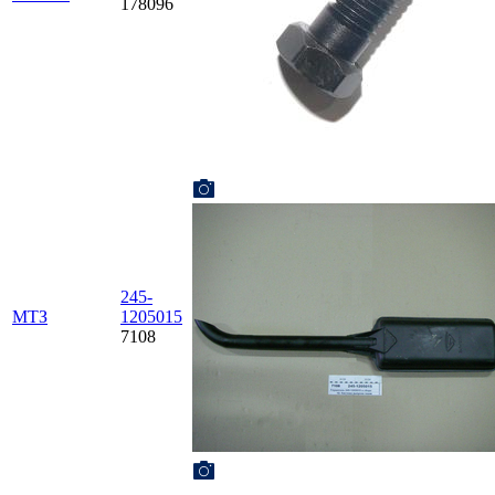
178096
245-
МТЗ
1205015
7108