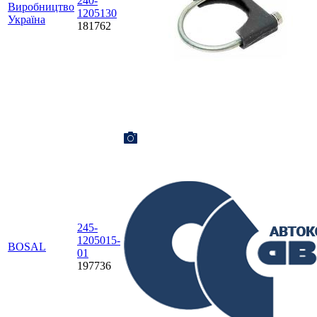
240-
Виробництво
1205130
Україна
181762
245-
1205015-
BOSAL
01
197736