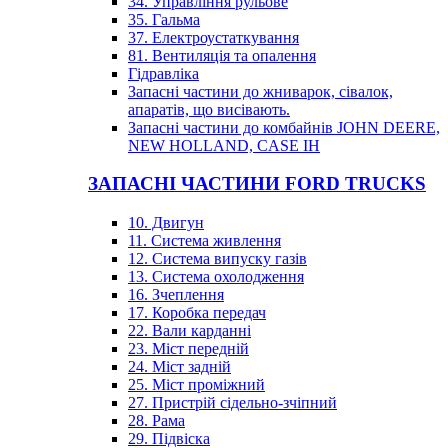
34. Управління рульове
35. Гальма
37. Електроустаткування
81. Вентиляція та опалення
Гідравліка
Запасні частини до жниварок, сівалок,
апаратів, що висівають.
Запасні частини до комбайнів JOHN DEERE,
NEW HOLLAND, CASE IH
ЗАПАСНІ ЧАСТИНИ FORD TRUCKS
10. Двигун
11. Система живлення
12. Система випуску газів
13. Система охолодження
16. Зчеплення
17. Коробка передач
22. Вали карданні
23. Міст передній
24. Міст задній
25. Міст проміжний
27. Пристрій сідельно-зчіпний
28. Рама
29. Підвіска