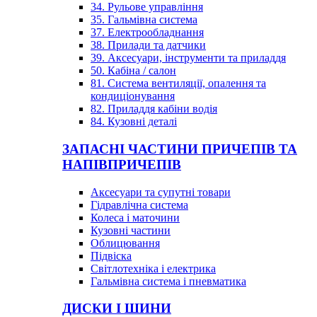
34. Рульове управління
35. Гальмівна система
37. Електрообладнання
38. Прилади та датчики
39. Аксесуари, інструменти та приладдя
50. Кабіна / салон
81. Система вентиляції, опалення та
кондиціонування
82. Приладдя кабіни водія
84. Кузовні деталі
ЗАПАСНІ ЧАСТИНИ ПРИЧЕПІВ ТА
НАПІВПРИЧЕПІВ
Аксесуари та супутні товари
Гідравлічна система
Колеса і маточини
Кузовні частини
Облицювання
Підвіска
Світлотехніка і електрика
Гальмівна система і пневматика
ДИСКИ І ШИНИ