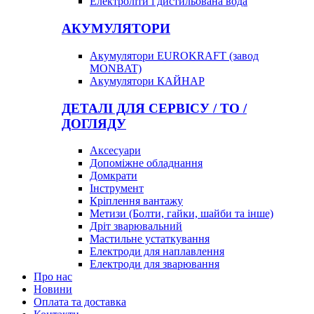
Електроліти і дистильована вода
АКУМУЛЯТОРИ
Акумулятори EUROKRAFT (завод
MONBAT)
Акумулятори КАЙНАР
ДЕТАЛІ ДЛЯ СЕРВІСУ / ТО /
ДОГЛЯДУ
Аксесуари
Допоміжне обладнання
Домкрати
Інструмент
Кріплення вантажу
Метизи (Болти, гайки, шайби та інше)
Дріт зварювальний
Мастильне устаткування
Електроди для наплавлення
Електроди для зварювання
Про нас
Новини
Оплата та доставка