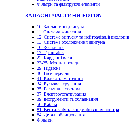
Фільтри та фільтруючі елементи
ЗАПАСНІ ЧАСТИНИ FOTON
10. Запчастини двигуна
11. Система живлення
12. Система випуску та нейтралізації вихлопн
13. Система охолодження двигуна
16. Зчеплення
17. Трансмісія
22. Карданні вали
23-25. Мости провідні
29. Підвіска
30. Вісь передня
31. Колеса та маточини
34. Рульове керування
35. Гальмівна система
37. Електроустаткування
39. Інструменти та обладнання
50. Кабіна
81. Вентиляція та кондиціювання повітря
84. Деталі облицювання
Фільтри