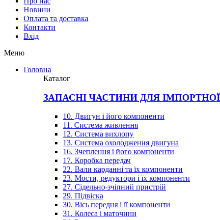
Про нас
Новини
Оплата та доставка
Контакти
Вхiд
Меню
Головна
Каталог
ЗАПАСНІ ЧАСТИНИ ДЛЯ ІМПОРТНО
10. Двигун і його компоненти
11. Система живлення
12. Система вихлопу
13. Система охолодження двигуна
16. Зчеплення і його компоненти
17. Коробка передач
22. Вали карданні та їх компоненти
23. Мости, редуктори і їх компоненти
27. Сідельно-зчіпний пристрій
29. Підвіска
30. Вісь передня і її компоненти
31. Колеса і маточини