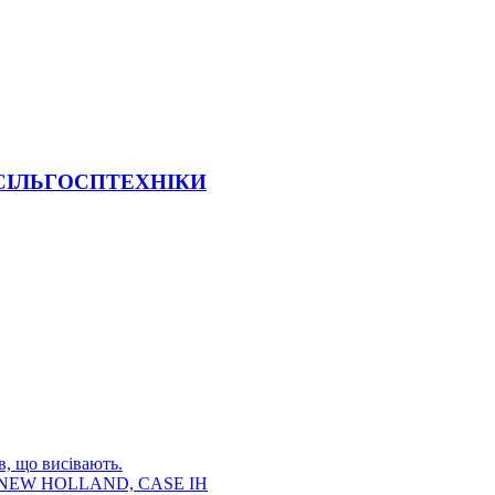
 СІЛЬГОСПТЕХНІКИ
в, що висівають.
E, NEW HOLLAND, CASE IH