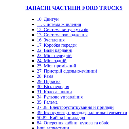
ЗАПАСНІ ЧАСТИНИ FORD TRUCKS
10. Двигун
11. Система живлення
12. Система випуску газів
13. Система охолодження
16. Зчеплення
17. Коробка передач
22. Вали карданні
23. Міст передній
24. Міст задній
25. Міст проміжний
27. Пристрій сідельно-зчіпний
28. Рама
29. Підвіска
30. Вісь передня
31. Колеса і шини
34. Рульове управління
35. Гальма
37-38. Електроустаткування й прилади
39. Інструмент, приладдя, кріпильні елементи
50-82. Кабіна і приладдя
84. Оперення кабіни, кузова та обвіс
Інші запчастини