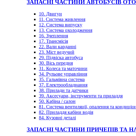
ЗАПАСНІ ЧАСТИНИ АВТОБУСІВ OT
10. Двигун
11. Система живлення
12. Система випуску
13. Система охолодження
16. Зчеплення
17. Трансмісія
22. Вали карданні
23. Міст ведучий
29. Підвіска автобуса
30. Вісь передня
31. Колеса та маточини
34. Рульове управління
35. Гальмівна система
37. Електрообладнання
38. Прилади та датчики
39. Аксесуари, інструменти та приладдя
50. Кабіна / салон
81. Система вентиляції, опалення та кондиці
82. Приладдя кабіни водія
84. Кузовні деталі
ЗАПАСНІ ЧАСТИНИ ПРИЧЕПІВ ТА Н