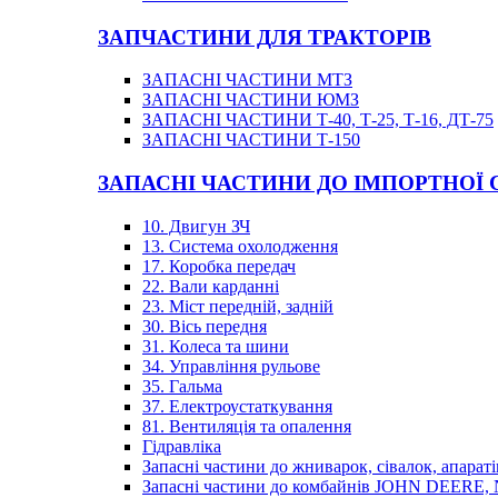
ЗАПЧАСТИНИ ДЛЯ ТРАКТОРІВ
ЗАПАСНІ ЧАСТИНИ МТЗ
ЗАПАСНІ ЧАСТИНИ ЮМЗ
ЗАПАСНІ ЧАСТИНИ Т-40, Т-25, Т-16, ДТ-75
ЗАПАСНІ ЧАСТИНИ Т-150
ЗАПАСНІ ЧАСТИНИ ДО ІМПОРТНОЇ
10. Двигун ЗЧ
13. Система охолодження
17. Коробка передач
22. Вали карданні
23. Міст передній, задній
30. Вісь передня
31. Колеса та шини
34. Управління рульове
35. Гальма
37. Електроустаткування
81. Вентиляція та опалення
Гідравліка
Запасні частини до жниварок, сівалок, апараті
Запасні частини до комбайнів JOHN DEER