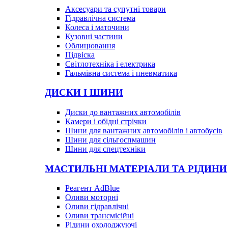
Аксесуари та супутні товари
Гідравлічна система
Колеса і маточини
Кузовні частини
Облицювання
Підвіска
Світлотехніка і електрика
Гальмівна система і пневматика
ДИСКИ І ШИНИ
Диски до вантажних автомобілів
Камери і обідні стрічки
Шини для вантажних автомобілів і автобусів
Шини для сільгоспмашин
Шини для спецтехніки
МАСТИЛЬНІ МАТЕРІАЛИ ТА РІДИНИ
Реагент AdBlue
Оливи моторні
Оливи гідравлічні
Оливи трансмісійні
Рідини охолоджуючі