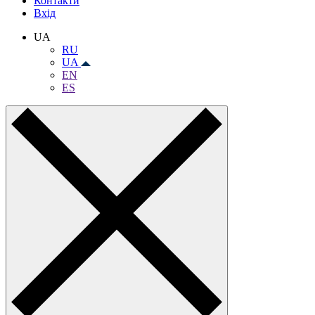
Контакти
Вхiд
UA
RU
UA
EN
ES