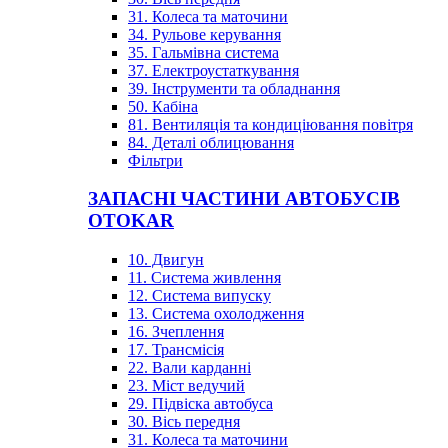
31. Колеса та маточини
34. Рульове керування
35. Гальмівна система
37. Електроустаткування
39. Інструменти та обладнання
50. Кабіна
81. Вентиляція та кондиціювання повітря
84. Деталі облицювання
Фільтри
ЗАПАСНІ ЧАСТИНИ АВТОБУСІВ
OTOKAR
10. Двигун
11. Система живлення
12. Система випуску
13. Система охолодження
16. Зчеплення
17. Трансмісія
22. Вали карданні
23. Міст ведучий
29. Підвіска автобуса
30. Вісь передня
31. Колеса та маточини