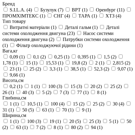
Бренд
S.I.L.A.
(4)
Бузулук
(7)
ВРТ
(1)
Оренбург
(11)
ПРОМХІМТЕКС
(1)
СНГ
(4)
ТАРА
(1)
ХТЗ
(4)
Тип товару
Витратні матеріали
(1)
Деталі гальм
(1)
Деталі
системи охолодження двигуна
(23)
Насос системи
охолодження двигуна
(2)
Патрубки системи охолодження
(1)
Фільтр охолоджуючої рідини
(1)
Вага,кг
0,09
(1)
0,1
(2)
0,25
(1)
0,395
(1)
1,5
(2)
1,78
(1)
15
(1)
15,53
(1)
19,8
(2)
2
(1)
2,815
(2)
23
(1)
25
(2)
3,3
(1)
38,5
(1)
52,3
(2)
9,07
(1)
9,66
(1)
Висота,см
0,2
(1)
1
(1)
100
(3)
15
(3)
20
(2)
25
(2)
26
(1)
40
(3)
5
(2)
7
(3)
77
(1)
8
(1)
Глибина,см
1
(1)
10,5
(1)
100
(4)
15
(2)
25
(2)
30
(4)
31
(1)
50
(5)
63
(1)
70
(1)
9
(1)
Ширина,см
1
(1)
100
(3)
19
(1)
20
(5)
25
(3)
5
(1)
50
(2)
63
(1)
7
(2)
8
(1)
80
(2)
94
(1)