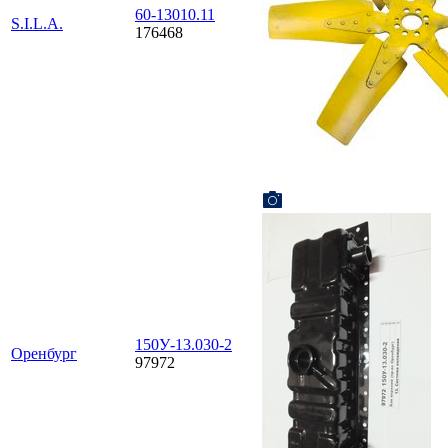
60-13010.11
S.I.L.A.
176468
150У-13.030-2
Оренбург
97972