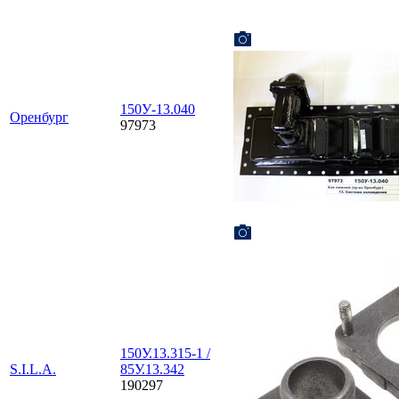
150У-13.040
Оренбург
97973
150У.13.315-1 /
S.I.L.A.
85У.13.342
190297