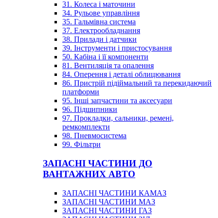
31. Колеса і маточини
34. Рульове управління
35. Гальмівна система
37. Електрообладнання
38. Прилади і датчики
39. Інструменти і пристосування
50. Кабіна і її компоненти
81. Вентиляція та опалення
84. Оперення і деталі облицювання
86. Пристрій підіймальний та перекидаючий
платформи
95. Інші запчастини та аксесуари
96. Підшипники
97. Прокладки, сальники, ремені,
ремкомплекти
98. Пневмосистема
99. Фільтри
ЗАПАСНІ ЧАСТИНИ ДО
ВАНТАЖНИХ АВТО
ЗАПАСНІ ЧАСТИНИ КАМАЗ
ЗАПАСНІ ЧАСТИНИ МАЗ
ЗАПАСНІ ЧАСТИНИ ГАЗ