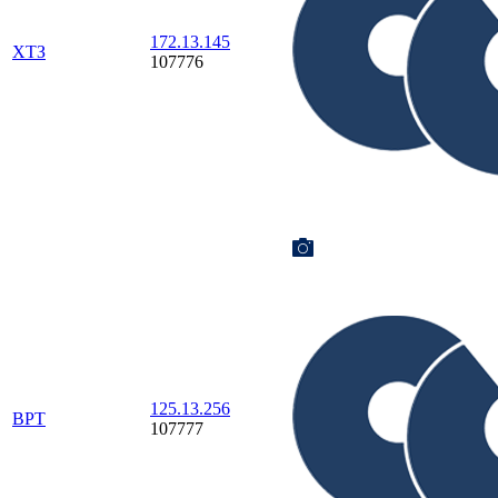
172.13.145
ХТЗ
107776
125.13.256
ВРТ
107777