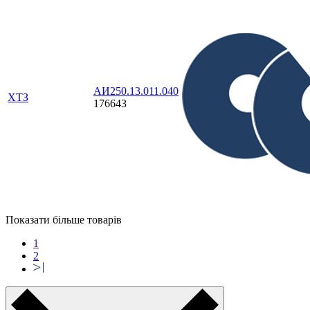
АИ250.13.011.040
ХТЗ
176643
Показати більше товарів
1
2