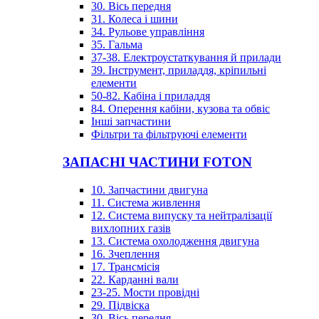
30. Вісь передня
31. Колеса і шини
34. Рульове управління
35. Гальма
37-38. Електроустаткування й прилади
39. Інструмент, приладдя, кріпильні
елементи
50-82. Кабіна і приладдя
84. Оперення кабіни, кузова та обвіс
Інші запчастини
Фільтри та фільтруючі елементи
ЗАПАСНІ ЧАСТИНИ FOTON
10. Запчастини двигуна
11. Система живлення
12. Система випуску та нейтралізації
вихлопних газів
13. Система охолодження двигуна
16. Зчеплення
17. Трансмісія
22. Карданні вали
23-25. Мости провідні
29. Підвіска
30. Вісь передня