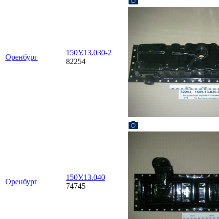
150У.13.030-2
Оренбург
82254
150У.13.040
Оренбург
74745