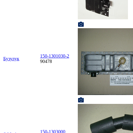
150-1301030-2
Бузулук
90478
150-1303000