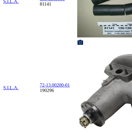
S.I.L.A.
81141
72-13.00200-01
S.I.L.A.
190296