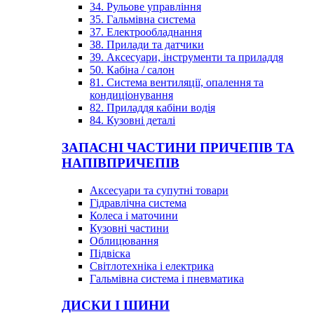
34. Рульове управління
35. Гальмівна система
37. Електрообладнання
38. Прилади та датчики
39. Аксесуари, інструменти та приладдя
50. Кабіна / салон
81. Система вентиляції, опалення та
кондиціонування
82. Приладдя кабіни водія
84. Кузовні деталі
ЗАПАСНІ ЧАСТИНИ ПРИЧЕПІВ ТА
НАПІВПРИЧЕПІВ
Аксесуари та супутні товари
Гідравлічна система
Колеса і маточини
Кузовні частини
Облицювання
Підвіска
Світлотехніка і електрика
Гальмівна система і пневматика
ДИСКИ І ШИНИ