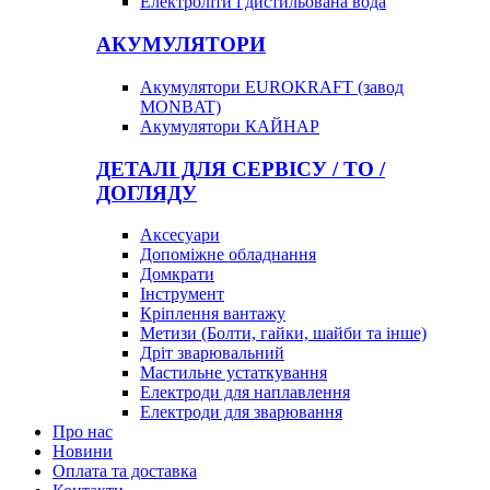
Електроліти і дистильована вода
АКУМУЛЯТОРИ
Акумулятори EUROKRAFT (завод
MONBAT)
Акумулятори КАЙНАР
ДЕТАЛІ ДЛЯ СЕРВІСУ / ТО /
ДОГЛЯДУ
Аксесуари
Допоміжне обладнання
Домкрати
Інструмент
Кріплення вантажу
Метизи (Болти, гайки, шайби та інше)
Дріт зварювальний
Мастильне устаткування
Електроди для наплавлення
Електроди для зварювання
Про нас
Новини
Оплата та доставка