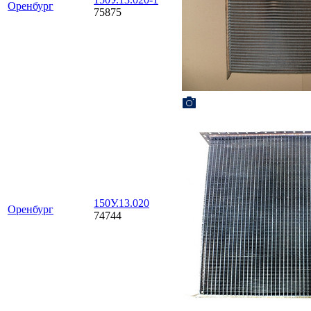
Оренбург
75875
150У.13.020
Оренбург
74744