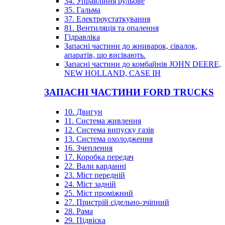
34. Управління рульове
35. Гальма
37. Електроустаткування
81. Вентиляція та опалення
Гідравліка
Запасні частини до жниварок, сівалок,
апаратів, що висівають.
Запасні частини до комбайнів JOHN DEERE,
NEW HOLLAND, CASE IH
ЗАПАСНІ ЧАСТИНИ FORD TRUCKS
10. Двигун
11. Система живлення
12. Система випуску газів
13. Система охолодження
16. Зчеплення
17. Коробка передач
22. Вали карданні
23. Міст передній
24. Міст задній
25. Міст проміжний
27. Пристрій сідельно-зчіпний
28. Рама
29. Підвіска