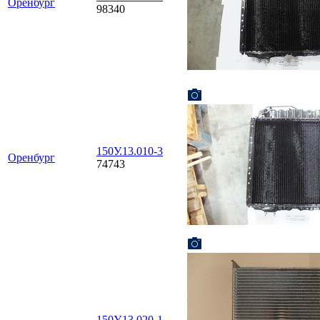
Оренбург
98340
150У.13.010-3
Оренбург
74743
150У.13.020-1