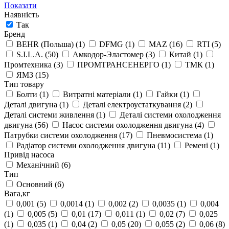
Показати
Наявність
Так
Бренд
BEHR (Польша)
(1)
DFMG
(1)
MAZ
(16)
RTI
(5)
S.I.L.A.
(50)
Амкодор-Эластомер
(3)
Китай
(1)
Промтехника
(3)
ПРОМТРАНСЕНЕРГО
(1)
ТМК
(1)
ЯМЗ
(15)
Тип товару
Болти
(1)
Витратні матеріали
(1)
Гайки
(1)
Деталі двигуна
(1)
Деталі електроустаткування
(2)
Деталі системи живлення
(1)
Деталі системи охолодження
двигуна
(56)
Насос системи охолодження двигуна
(4)
Патрубки системи охолодження
(17)
Пневмосистема
(1)
Радіатор системи охолодження двигуна
(11)
Ремені
(1)
Привід насоса
Механічний
(6)
Тип
Основний
(6)
Вага,кг
0,001
(5)
0,0014
(1)
0,002
(2)
0,0035
(1)
0,004
(1)
0,005
(5)
0,01
(17)
0,011
(1)
0,02
(7)
0,025
(1)
0,035
(1)
0,04
(2)
0,05
(20)
0,055
(2)
0,06
(8)