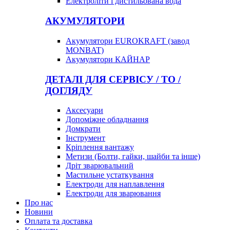
Електроліти і дистильована вода
АКУМУЛЯТОРИ
Акумулятори EUROKRAFT (завод
MONBAT)
Акумулятори КАЙНАР
ДЕТАЛІ ДЛЯ СЕРВІСУ / ТО /
ДОГЛЯДУ
Аксесуари
Допоміжне обладнання
Домкрати
Інструмент
Кріплення вантажу
Метизи (Болти, гайки, шайби та інше)
Дріт зварювальний
Мастильне устаткування
Електроди для наплавлення
Електроди для зварювання
Про нас
Новини
Оплата та доставка