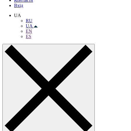
Контакти
Вхiд
UA
RU
UA
EN
ES