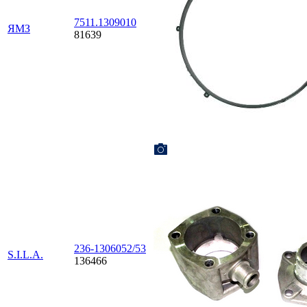
7511.1309010
ЯМЗ
81639
236-1306052/53
S.I.L.A.
136466