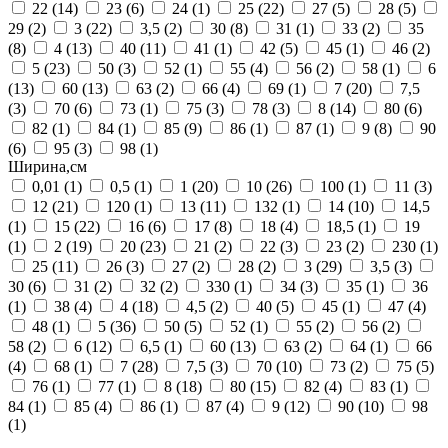
22
(14)
23
(6)
24
(1)
25
(22)
27
(5)
28
(5)
29
(2)
3
(22)
3,5
(2)
30
(8)
31
(1)
33
(2)
35
(8)
4
(13)
40
(11)
41
(1)
42
(5)
45
(1)
46
(2)
5
(23)
50
(3)
52
(1)
55
(4)
56
(2)
58
(1)
6
(13)
60
(13)
63
(2)
66
(4)
69
(1)
7
(20)
7,5
(3)
70
(6)
73
(1)
75
(3)
78
(3)
8
(14)
80
(6)
82
(1)
84
(1)
85
(9)
86
(1)
87
(1)
9
(8)
90
(6)
95
(3)
98
(1)
Ширина,см
0,01
(1)
0,5
(1)
1
(20)
10
(26)
100
(1)
11
(3)
12
(21)
120
(1)
13
(11)
132
(1)
14
(10)
14,5
(1)
15
(22)
16
(6)
17
(8)
18
(4)
18,5
(1)
19
(1)
2
(19)
20
(23)
21
(2)
22
(3)
23
(2)
230
(1)
25
(11)
26
(3)
27
(2)
28
(2)
3
(29)
3,5
(3)
30
(6)
31
(2)
32
(2)
330
(1)
34
(3)
35
(1)
36
(1)
38
(4)
4
(18)
4,5
(2)
40
(5)
45
(1)
47
(4)
48
(1)
5
(36)
50
(5)
52
(1)
55
(2)
56
(2)
58
(2)
6
(12)
6,5
(1)
60
(13)
63
(2)
64
(1)
66
(4)
68
(1)
7
(28)
7,5
(3)
70
(10)
73
(2)
75
(5)
76
(1)
77
(1)
8
(18)
80
(15)
82
(4)
83
(1)
84
(1)
85
(4)
86
(1)
87
(4)
9
(12)
90
(10)
98
(1)