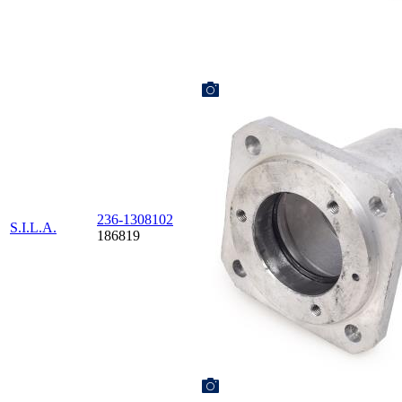
236-1308102
S.I.L.A.
186819