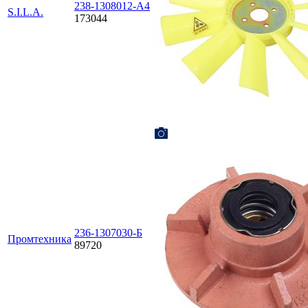
238-1308012-А4
S.I.L.A.
173044
236-1307030-Б
Промтехника
89720