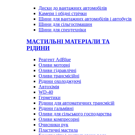
Диски до вантажних автомобілів
Камери і обідні стрічки
Шини для вантажних автомобілів і автобусів
Шини для сільгоспмашин
Шини для спецтехніки
МАСТИЛЬНІ МАТЕРІАЛИ ТА
РІДИНИ
Реагент AdBlue
Оливи моторні
Оливи гідравлічні
Оливи трансмісійні
Рідини охолоджуючі
Автохімія
WD-40
Герметики
Рідини для автоматичних трансмісій
Рідини гальмівні
Оливи для сільського господарства
Оливи компресорні
Очисники рук
Пластичні мастила