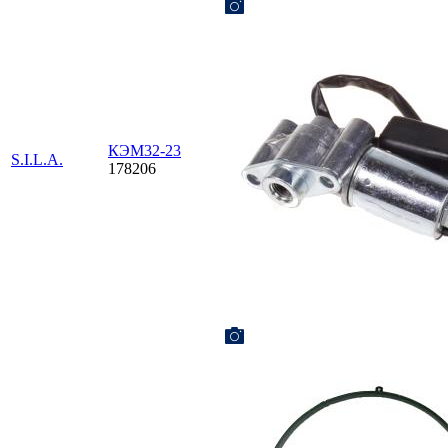
КЭМ32-23
S.I.L.A.
178206