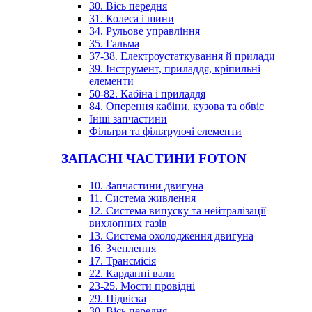
30. Вісь передня
31. Колеса і шини
34. Рульове управління
35. Гальма
37-38. Електроустаткування й прилади
39. Інструмент, приладдя, кріпильні
елементи
50-82. Кабіна і приладдя
84. Оперення кабіни, кузова та обвіс
Інші запчастини
Фільтри та фільтруючі елементи
ЗАПАСНІ ЧАСТИНИ FOTON
10. Запчастини двигуна
11. Система живлення
12. Система випуску та нейтралізації
вихлопних газів
13. Система охолодження двигуна
16. Зчеплення
17. Трансмісія
22. Карданні вали
23-25. Мости провідні
29. Підвіска
30. Вісь передня