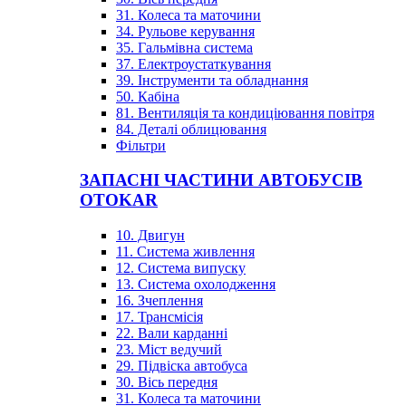
31. Колеса та маточини
34. Рульове керування
35. Гальмівна система
37. Електроустаткування
39. Інструменти та обладнання
50. Кабіна
81. Вентиляція та кондиціювання повітря
84. Деталі облицювання
Фільтри
ЗАПАСНІ ЧАСТИНИ АВТОБУСІВ
OTOKAR
10. Двигун
11. Система живлення
12. Система випуску
13. Система охолодження
16. Зчеплення
17. Трансмісія
22. Вали карданні
23. Міст ведучий
29. Підвіска автобуса
30. Вісь передня
31. Колеса та маточини