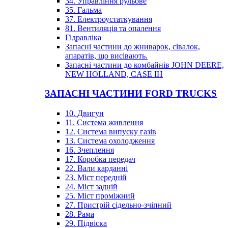
34. Управління рульове
35. Гальма
37. Електроустаткування
81. Вентиляція та опалення
Гідравліка
Запасні частини до жниварок, сівалок,
апаратів, що висівають.
Запасні частини до комбайнів JOHN DEERE,
NEW HOLLAND, CASE IH
ЗАПАСНІ ЧАСТИНИ FORD TRUCKS
10. Двигун
11. Система живлення
12. Система випуску газів
13. Система охолодження
16. Зчеплення
17. Коробка передач
22. Вали карданні
23. Міст передній
24. Міст задній
25. Міст проміжний
27. Пристрій сідельно-зчіпний
28. Рама
29. Підвіска