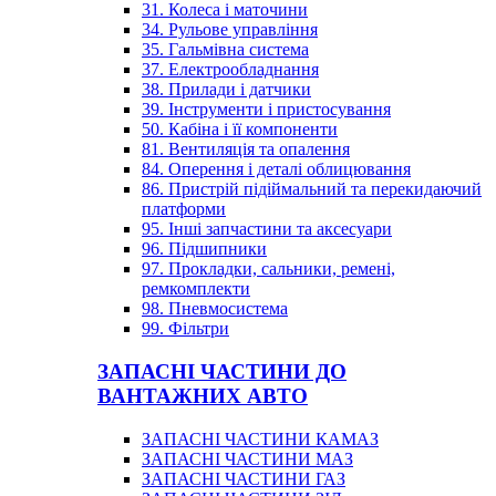
31. Колеса і маточини
34. Рульове управління
35. Гальмівна система
37. Електрообладнання
38. Прилади і датчики
39. Інструменти і пристосування
50. Кабіна і її компоненти
81. Вентиляція та опалення
84. Оперення і деталі облицювання
86. Пристрій підіймальний та перекидаючий
платформи
95. Інші запчастини та аксесуари
96. Підшипники
97. Прокладки, сальники, ремені,
ремкомплекти
98. Пневмосистема
99. Фільтри
ЗАПАСНІ ЧАСТИНИ ДО
ВАНТАЖНИХ АВТО
ЗАПАСНІ ЧАСТИНИ КАМАЗ
ЗАПАСНІ ЧАСТИНИ МАЗ
ЗАПАСНІ ЧАСТИНИ ГАЗ