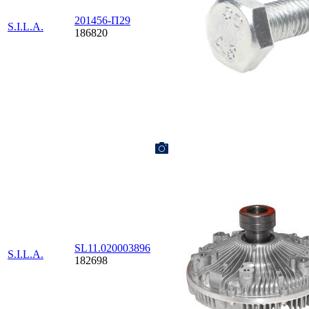
201456-П29
S.I.L.A.
186820
SL11.020003896
S.I.L.A.
182698