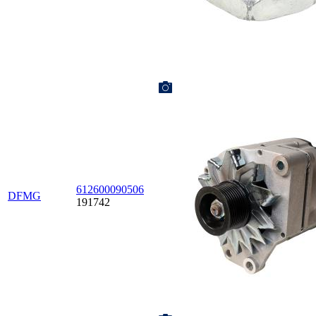
612600090506
DFMG
191742