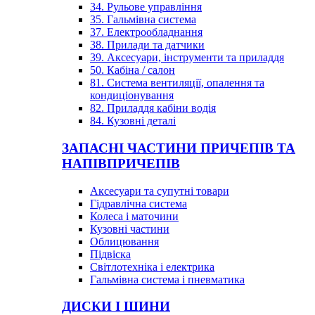
34. Рульове управління
35. Гальмівна система
37. Електрообладнання
38. Прилади та датчики
39. Аксесуари, інструменти та приладдя
50. Кабіна / салон
81. Система вентиляції, опалення та
кондиціонування
82. Приладдя кабіни водія
84. Кузовні деталі
ЗАПАСНІ ЧАСТИНИ ПРИЧЕПІВ ТА
НАПІВПРИЧЕПІВ
Аксесуари та супутні товари
Гідравлічна система
Колеса і маточини
Кузовні частини
Облицювання
Підвіска
Світлотехніка і електрика
Гальмівна система і пневматика
ДИСКИ І ШИНИ