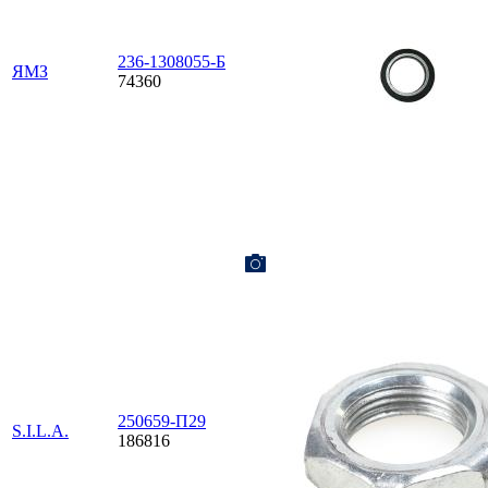
236-1308055-Б
ЯМЗ
74360
250659-П29
S.I.L.A.
186816