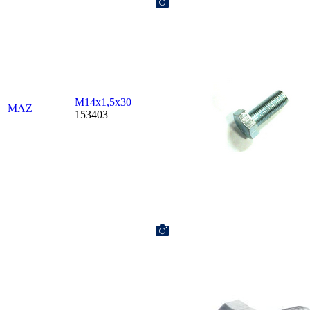
М14х1,5х30
MAZ
153403