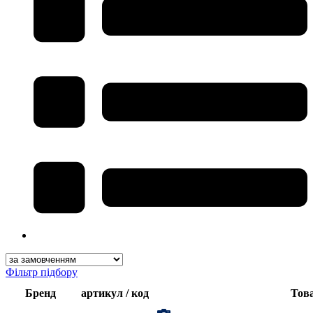
Фільтр підбору
Бренд
артикул / код
Тов