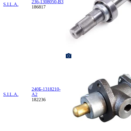
236-1308050-В3
S.I.L.A.
186817
240Б-1318210-
S.I.L.A.
А2
182236