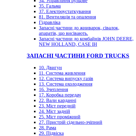
34. Управління рульове
35. Гальма
37. Електроустаткування
81. Вентиляція та опалення
Гідравліка
Запасні частини до жниварок, сівалок,
апаратів, що висівають.
Запасні частини до комбайнів JOHN DEERE,
NEW HOLLAND, CASE IH
ЗАПАСНІ ЧАСТИНИ FORD TRUCKS
10. Двигун
11. Система живлення
12. Система випуску газів
13. Система охолодження
16. Зчеплення
17. Коробка передач
22. Вали карданні
23. Міст передній
24. Міст задній
25. Міст проміжний
27. Пристрій сідельно-зчіпний
28. Рама
29. Підвіска