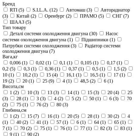
Бренд
RTI
(5)
S.I.L.A.
(12)
Автомаш
(3)
Авторадиатор
(3)
Китай
(2)
Оренбург
(2)
ПРАМО
(5)
СНГ
(7)
ШААЗ
(5)
Тип товару
Деталі системи охолодження двигуна
(30)
Насос
системи охолодження двигуна
(1)
Підшипники
(1)
Патрубки системи охолодження
(3)
Радіатор системи
охолодження двигуна
(7)
Вага,кг
0,006
(1)
0,02
(1)
0,1
(1)
0,105
(1)
0,17
(1)
0,2
(5)
0,3
(1)
0,36
(1)
0,37
(1)
0,5
(1)
1,5
(2)
10
(1)
10,2
(1)
15
(4)
16,1
(1)
16,5
(1)
17
(1)
19
(2)
20
(1)
25
(9)
4
(1)
48,5
(2)
6
(1)
Висота,см
1
(2)
10
(3)
13
(3)
14
(1)
15
(3)
20
(4)
25
(3)
28
(1)
3
(3)
4
(2)
5
(2)
50
(1)
6
(3)
70
(2)
75
(1)
76
(2)
80
(3)
Глибина,см
1
(2)
15
(7)
16
(1)
20
(5)
28
(1)
30
(2)
4
(1)
40
(2)
41
(1)
57
(1)
6
(1)
64
(1)
65
(1)
7
(1)
70
(2)
75
(1)
76
(1)
77
(1)
82
(3)
83
(1)
9
(1)
90
(2)