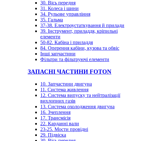
30. Вісь передня
31. Колеса і шини
34. Рульове управління
35. Гальма
37-38. Електроустаткування й прилади
39. Інструмент, приладдя, кріпильні
елементи
50-82. Кабіна і приладдя
84. Оперення кабіни, кузова та обвіс
Інші запчастини
Фільтри та фільтруючі елементи
ЗАПАСНІ ЧАСТИНИ FOTON
10. Запчастини двигуна
11. Система живлення
12. Система випуску та нейтралізації
вихлопних газів
13. Система охолодження двигуна
16. Зчеплення
17. Трансмісія
22. Карданні вали
23-25. Мости провідні
29. Підвіска
30. Вісь передня