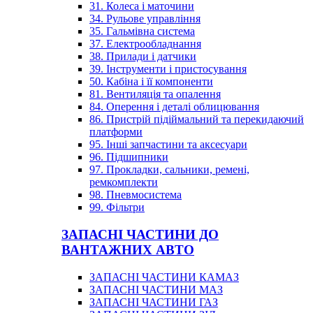
31. Колеса і маточини
34. Рульове управління
35. Гальмівна система
37. Електрообладнання
38. Прилади і датчики
39. Інструменти і пристосування
50. Кабіна і її компоненти
81. Вентиляція та опалення
84. Оперення і деталі облицювання
86. Пристрій підіймальний та перекидаючий
платформи
95. Інші запчастини та аксесуари
96. Підшипники
97. Прокладки, сальники, ремені,
ремкомплекти
98. Пневмосистема
99. Фільтри
ЗАПАСНІ ЧАСТИНИ ДО
ВАНТАЖНИХ АВТО
ЗАПАСНІ ЧАСТИНИ КАМАЗ
ЗАПАСНІ ЧАСТИНИ МАЗ
ЗАПАСНІ ЧАСТИНИ ГАЗ