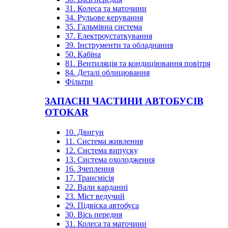
31. Колеса та маточини
34. Рульове керування
35. Гальмівна система
37. Електроустаткування
39. Інструменти та обладнання
50. Кабіна
81. Вентиляція та кондиціювання повітря
84. Деталі облицювання
Фільтри
ЗАПАСНІ ЧАСТИНИ АВТОБУСІВ
OTOKAR
10. Двигун
11. Система живлення
12. Система випуску
13. Система охолодження
16. Зчеплення
17. Трансмісія
22. Вали карданні
23. Міст ведучий
29. Підвіска автобуса
30. Вісь передня
31. Колеса та маточини