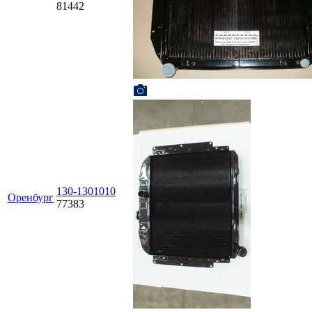
81442
130-1301010
Оренбург
77383