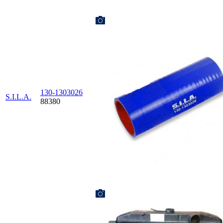
130-1303026
S.I.L.A.
88380