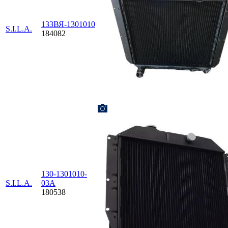
133ВЯ-1301010
S.I.L.A.
184082
130-1301010-
S.I.L.A.
03А
180538