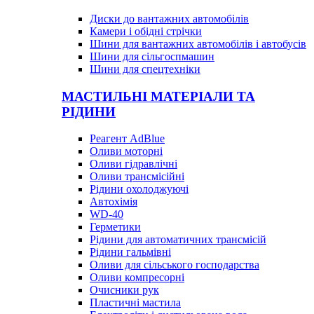
Диски до вантажних автомобілів
Камери і обідні стрічки
Шини для вантажних автомобілів і автобусів
Шини для сільгоспмашин
Шини для спецтехніки
МАСТИЛЬНІ МАТЕРІАЛИ ТА
РІДИНИ
Реагент AdBlue
Оливи моторні
Оливи гідравлічні
Оливи трансмісійні
Рідини охолоджуючі
Автохімія
WD-40
Герметики
Рідини для автоматичних трансмісій
Рідини гальмівні
Оливи для сільського господарства
Оливи компресорні
Очисники рук
Пластичні мастила