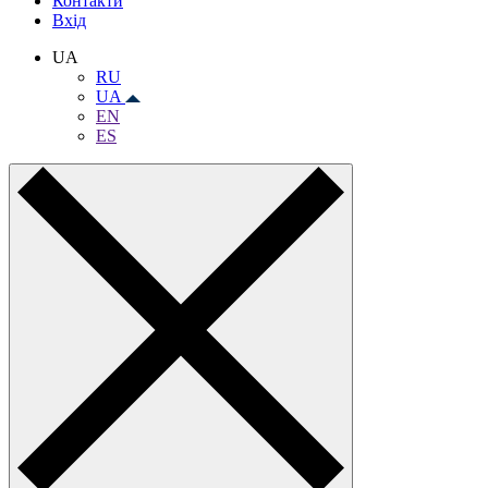
Контакти
Вхiд
UA
RU
UA
EN
ES