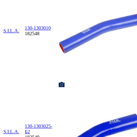
130-1303010
S.I.L.A.
182548
130-1303025-
S.I.L.A.
Б2