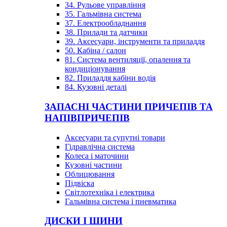
34. Рульове управління
35. Гальмівна система
37. Електрообладнання
38. Прилади та датчики
39. Аксесуари, інструменти та приладдя
50. Кабіна / салон
81. Система вентиляції, опалення та
кондиціонування
82. Приладдя кабіни водія
84. Кузовні деталі
ЗАПАСНІ ЧАСТИНИ ПРИЧЕПІВ ТА
НАПІВПРИЧЕПІВ
Аксесуари та супутні товари
Гідравлічна система
Колеса і маточини
Кузовні частини
Облицювання
Підвіска
Світлотехніка і електрика
Гальмівна система і пневматика
ДИСКИ І ШИНИ