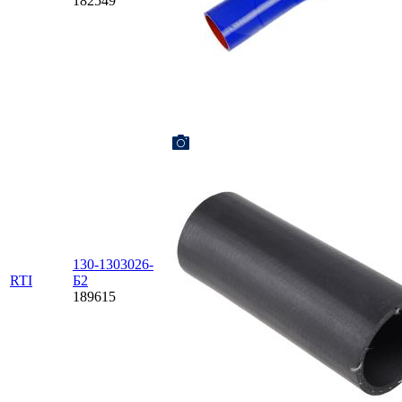
182549
130-1303026-
RTI
Б2
189615