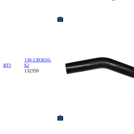
130-1303010-
RTI
Б2
132359