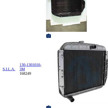
130-1301010-
S.I.L.A.
3М
168249