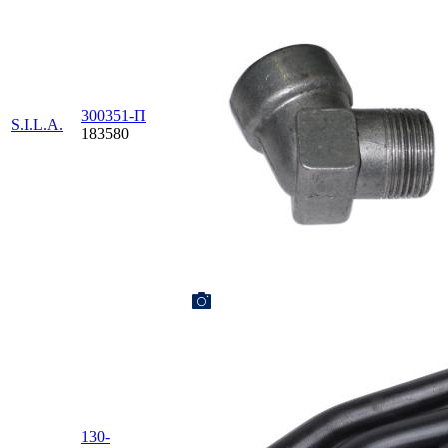
300351-П
S.I.L.A.
183580
130-