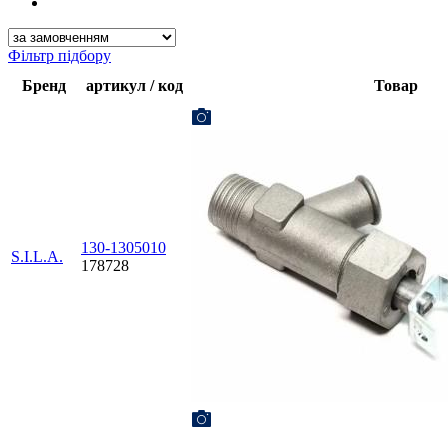
Фільтр підбору
Бренд
артикул / код
Товар
130-1305010
S.I.L.A.
178728