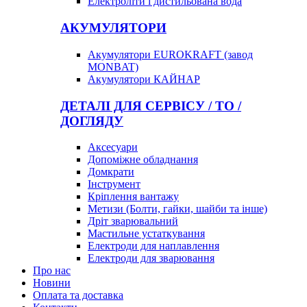
Електроліти і дистильована вода
АКУМУЛЯТОРИ
Акумулятори EUROKRAFT (завод
MONBAT)
Акумулятори КАЙНАР
ДЕТАЛІ ДЛЯ СЕРВІСУ / ТО /
ДОГЛЯДУ
Аксесуари
Допоміжне обладнання
Домкрати
Інструмент
Кріплення вантажу
Метизи (Болти, гайки, шайби та інше)
Дріт зварювальний
Мастильне устаткування
Електроди для наплавлення
Електроди для зварювання
Про нас
Новини
Оплата та доставка