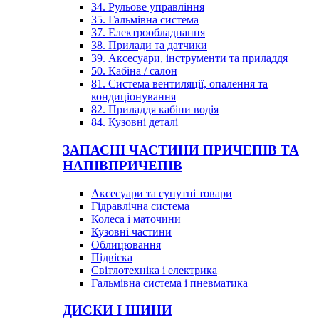
34. Рульове управління
35. Гальмівна система
37. Електрообладнання
38. Прилади та датчики
39. Аксесуари, інструменти та приладдя
50. Кабіна / салон
81. Система вентиляції, опалення та
кондиціонування
82. Приладдя кабіни водія
84. Кузовні деталі
ЗАПАСНІ ЧАСТИНИ ПРИЧЕПІВ ТА
НАПІВПРИЧЕПІВ
Аксесуари та супутні товари
Гідравлічна система
Колеса і маточини
Кузовні частини
Облицювання
Підвіска
Світлотехніка і електрика
Гальмівна система і пневматика
ДИСКИ І ШИНИ