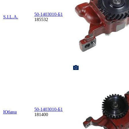
50-1403010-Б1
S.I.L.A.
185532
50-1403010-Б1
Юбана
181400