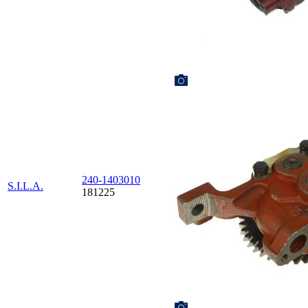
240-1403010
S.I.L.A.
181225