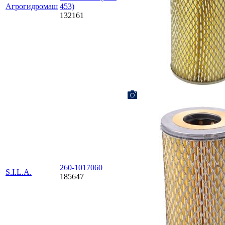
Агрогидромаш
453)
132161
260-1017060
S.I.L.A.
185647