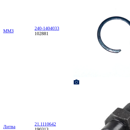
240-1404033
ММЗ
102881
21.1110642
Литва
190313