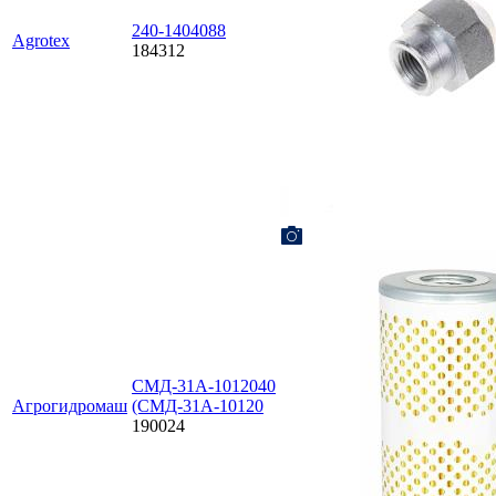
240-1404088
Agrotex
184312
СМД-31А-1012040
Агрогидромаш
(СМД-31А-10120
190024