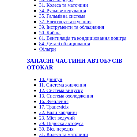
31. Колеса та маточини
34. Рульове керування
35. Гальмівна система
37. Електроустаткування
39. Інструменти та обладнання
50. Кабіна
81. Вентиляція та кондиціювання повітря
84. Деталі облицювання
Фільтри
ЗАПАСНІ ЧАСТИНИ АВТОБУСІВ
OTOKAR
10. Двигун
11. Система живлення
12. Система випуску
13. Система охолодження
16. Зчеплення
17. Трансмісія
22. Вали карданні
23. Міст ведучий
29. Підвіска автобуса
30. Вісь передня
31. Колеса та маточини