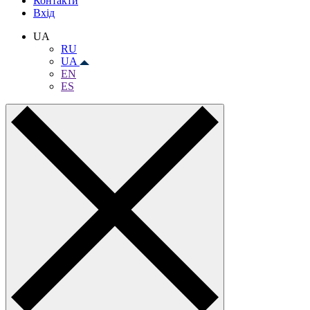
Контакти
Вхiд
UA
RU
UA
EN
ES