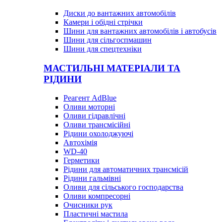
Диски до вантажних автомобілів
Камери і обідні стрічки
Шини для вантажних автомобілів і автобусів
Шини для сільгоспмашин
Шини для спецтехніки
МАСТИЛЬНІ МАТЕРІАЛИ ТА
РІДИНИ
Реагент AdBlue
Оливи моторні
Оливи гідравлічні
Оливи трансмісійні
Рідини охолоджуючі
Автохімія
WD-40
Герметики
Рідини для автоматичних трансмісій
Рідини гальмівні
Оливи для сільського господарства
Оливи компресорні
Очисники рук
Пластичні мастила