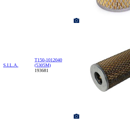
Т150-1012040
S.I.L.A.
(5305М)
193681