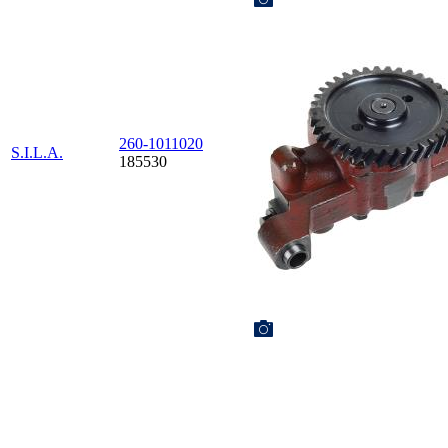
260-1011020
S.I.L.A.
185530