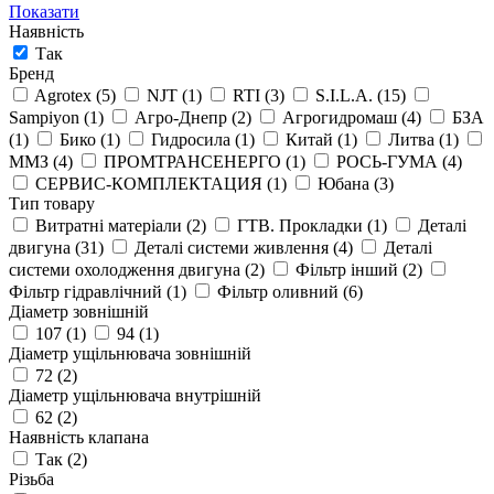
Показати
Наявність
Так
Бренд
Agrotex
(5)
NJT
(1)
RTI
(3)
S.I.L.A.
(15)
Sampiyon
(1)
Агро-Днепр
(2)
Агрогидромаш
(4)
БЗА
(1)
Бико
(1)
Гидросила
(1)
Китай
(1)
Литва
(1)
ММЗ
(4)
ПРОМТРАНСЕНЕРГО
(1)
РОСЬ-ГУМА
(4)
СЕРВИС-КОМПЛЕКТАЦИЯ
(1)
Юбана
(3)
Тип товару
Витратні матеріали
(2)
ГТВ. Прокладки
(1)
Деталі
двигуна
(31)
Деталі системи живлення
(4)
Деталі
системи охолодження двигуна
(2)
Фільтр інший
(2)
Фільтр гідравлічний
(1)
Фільтр оливний
(6)
Діаметр зовнішній
107
(1)
94
(1)
Діаметр ущільнювача зовнішній
72
(2)
Діаметр ущільнювача внутрішній
62
(2)
Наявність клапана
Так
(2)
Різьба