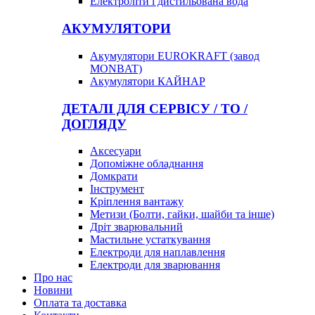
Електроліти і дистильована вода
АКУМУЛЯТОРИ
Акумулятори EUROKRAFT (завод
MONBAT)
Акумулятори КАЙНАР
ДЕТАЛІ ДЛЯ СЕРВІСУ / ТО /
ДОГЛЯДУ
Аксесуари
Допоміжне обладнання
Домкрати
Інструмент
Кріплення вантажу
Метизи (Болти, гайки, шайби та інше)
Дріт зварювальний
Мастильне устаткування
Електроди для наплавлення
Електроди для зварювання
Про нас
Новини
Оплата та доставка