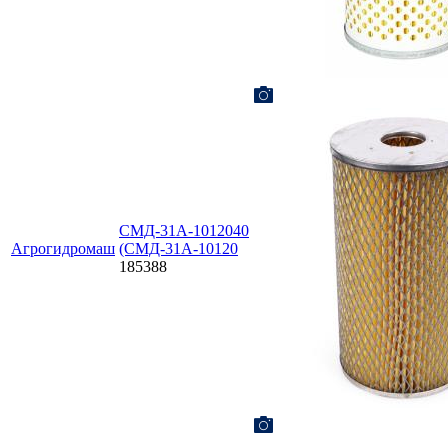
СМД-31А-1012040
Агрогидромаш
(СМД-31А-10120
185388