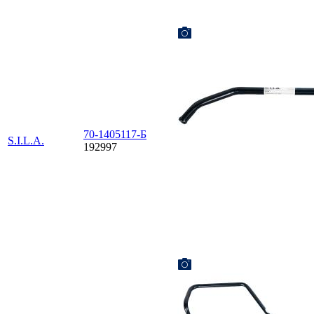
70-1405117-Б
S.I.L.A.
192997