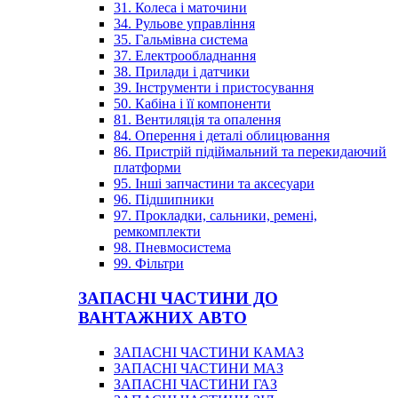
31. Колеса і маточини
34. Рульове управління
35. Гальмівна система
37. Електрообладнання
38. Прилади і датчики
39. Інструменти і пристосування
50. Кабіна і її компоненти
81. Вентиляція та опалення
84. Оперення і деталі облицювання
86. Пристрій підіймальний та перекидаючий
платформи
95. Інші запчастини та аксесуари
96. Підшипники
97. Прокладки, сальники, ремені,
ремкомплекти
98. Пневмосистема
99. Фільтри
ЗАПАСНІ ЧАСТИНИ ДО
ВАНТАЖНИХ АВТО
ЗАПАСНІ ЧАСТИНИ КАМАЗ
ЗАПАСНІ ЧАСТИНИ МАЗ
ЗАПАСНІ ЧАСТИНИ ГАЗ