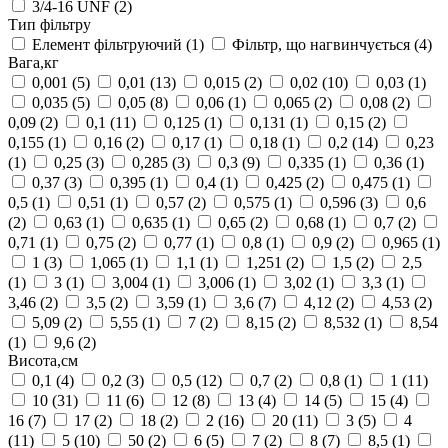
3/4-16 UNF
(2)
Тип фільтру
Елемент фільтруючий
(1)
Фільтр, що нагвинчується
(4)
Вага,кг
0,001
(5)
0,01
(13)
0,015
(2)
0,02
(10)
0,03
(1)
0,035
(5)
0,05
(8)
0,06
(1)
0,065
(2)
0,08
(2)
0,09
(2)
0,1
(11)
0,125
(1)
0,131
(1)
0,15
(2)
0,155
(1)
0,16
(2)
0,17
(1)
0,18
(1)
0,2
(14)
0,23
(1)
0,25
(3)
0,285
(3)
0,3
(9)
0,335
(1)
0,36
(1)
0,37
(3)
0,395
(1)
0,4
(1)
0,425
(2)
0,475
(1)
0,5
(1)
0,51
(1)
0,57
(2)
0,575
(1)
0,596
(3)
0,6
(2)
0,63
(1)
0,635
(1)
0,65
(2)
0,68
(1)
0,7
(2)
0,71
(1)
0,75
(2)
0,77
(1)
0,8
(1)
0,9
(2)
0,965
(1)
1
(3)
1,065
(1)
1,1
(1)
1,251
(2)
1,5
(2)
2,5
(1)
3
(1)
3,004
(1)
3,006
(1)
3,02
(1)
3,3
(1)
3,46
(2)
3,5
(2)
3,59
(1)
3,6
(7)
4,12
(2)
4,53
(2)
5,09
(2)
5,55
(1)
7
(2)
8,15
(2)
8,532
(1)
8,54
(1)
9,6
(2)
Висота,см
0,1
(4)
0,2
(3)
0,5
(12)
0,7
(2)
0,8
(1)
1
(11)
10
(31)
11
(6)
12
(8)
13
(4)
14
(5)
15
(4)
16
(7)
17
(2)
18
(2)
2
(16)
20
(11)
3
(5)
4
(11)
5
(10)
50
(2)
6
(5)
7
(2)
8
(7)
8,5
(1)