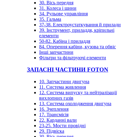
30. Вісь передня
31. Колеса і шини
34. Рульове управління
35. Гальма
37-38. Електроустаткування й прилади
39. Інструмент, приладдя, кріпильні
елементи
50-82. Кабіна і приладдя
84. Оперення кабіни, кузова та обвіс
Інші запчастини
Фільтри та фільтруючі елементи
ЗАПАСНІ ЧАСТИНИ FOTON
10. Запчастини двигуна
11. Система живлення
12. Система випуску та нейтралізації
вихлопних газів
13. Система охолодження двигуна
16. Зчеплення
17. Трансмісія
22. Карданні вали
23-25. Мости провідні
29. Підвіска
30. Вісь передня