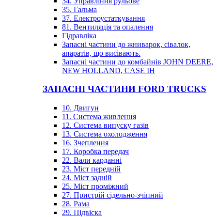
34. Управління рульове
35. Гальма
37. Електроустаткування
81. Вентиляція та опалення
Гідравліка
Запасні частини до жниварок, сівалок,
апаратів, що висівають.
Запасні частини до комбайнів JOHN DEERE,
NEW HOLLAND, CASE IH
ЗАПАСНІ ЧАСТИНИ FORD TRUCKS
10. Двигун
11. Система живлення
12. Система випуску газів
13. Система охолодження
16. Зчеплення
17. Коробка передач
22. Вали карданні
23. Міст передній
24. Міст задній
25. Міст проміжний
27. Пристрій сідельно-зчіпний
28. Рама
29. Підвіска