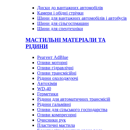
Диски до вантажних автомобілів
Камери і обідні стрічки
Шини для вантажних автомобілів і автобусів
Шини для сільгоспмашин
Шини для спецтехніки
МАСТИЛЬНІ МАТЕРІАЛИ ТА
РІДИНИ
Реагент AdBlue
Оливи моторні
Оливи гідравлічні
Оливи трансмісійні
Рідини охолоджуючі
Автохімія
WD-40
Герметики
Рідини для автоматичних трансмісій
Рідини гальмівні
Оливи для сільського господарства
Оливи компресорні
Очисники рук
Пластичні мастила