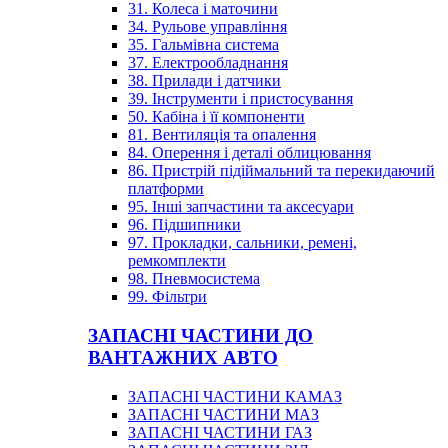
31. Колеса і маточини
34. Рульове управління
35. Гальмівна система
37. Електрообладнання
38. Прилади і датчики
39. Інструменти і пристосування
50. Кабіна і її компоненти
81. Вентиляція та опалення
84. Оперення і деталі облицювання
86. Пристрій підіймальний та перекидаючий
платформи
95. Інші запчастини та аксесуари
96. Підшипники
97. Прокладки, сальники, ремені,
ремкомплекти
98. Пневмосистема
99. Фільтри
ЗАПАСНІ ЧАСТИНИ ДО
ВАНТАЖНИХ АВТО
ЗАПАСНІ ЧАСТИНИ КАМАЗ
ЗАПАСНІ ЧАСТИНИ МАЗ
ЗАПАСНІ ЧАСТИНИ ГАЗ