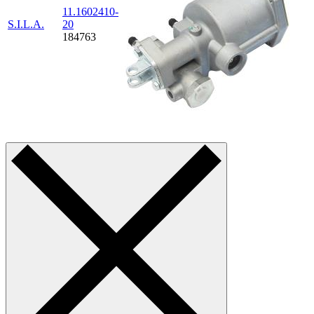
11.1602410-
S.I.L.A.
20
184763