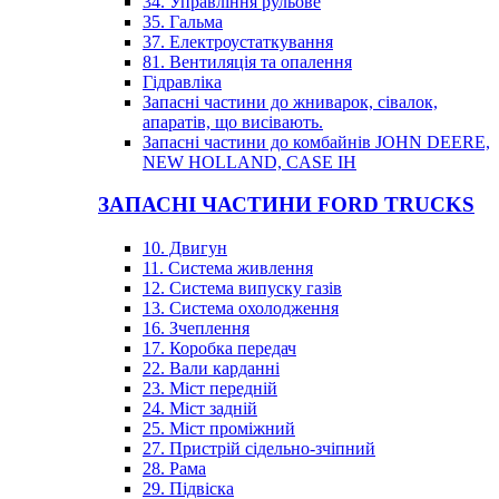
34. Управління рульове
35. Гальма
37. Електроустаткування
81. Вентиляція та опалення
Гідравліка
Запасні частини до жниварок, сівалок,
апаратів, що висівають.
Запасні частини до комбайнів JOHN DEERE,
NEW HOLLAND, CASE IH
ЗАПАСНІ ЧАСТИНИ FORD TRUCKS
10. Двигун
11. Система живлення
12. Система випуску газів
13. Система охолодження
16. Зчеплення
17. Коробка передач
22. Вали карданні
23. Міст передній
24. Міст задній
25. Міст проміжний
27. Пристрій сідельно-зчіпний
28. Рама
29. Підвіска