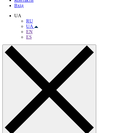
Контакти
Вхiд
UA
RU
UA
EN
ES