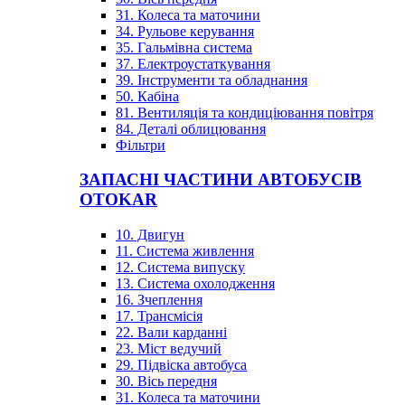
31. Колеса та маточини
34. Рульове керування
35. Гальмівна система
37. Електроустаткування
39. Інструменти та обладнання
50. Кабіна
81. Вентиляція та кондиціювання повітря
84. Деталі облицювання
Фільтри
ЗАПАСНІ ЧАСТИНИ АВТОБУСІВ
OTOKAR
10. Двигун
11. Система живлення
12. Система випуску
13. Система охолодження
16. Зчеплення
17. Трансмісія
22. Вали карданні
23. Міст ведучий
29. Підвіска автобуса
30. Вісь передня
31. Колеса та маточини