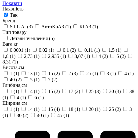
Показати
Наявність
Так
Бренд
S.I.L.A.
(3)
АвтоКрАЗ
(1)
КРАЗ
(1)
Тип товару
Детали зчеплення
(5)
Вага,кг
0,0001
(1)
0,02
(1)
0,1
(2)
0,11
(1)
1,5
(1)
1,8
(1)
2,73
(1)
2,935
(1)
3,07
(1)
4
(2)
5
(2)
8,31
(1)
Висота,см
1
(1)
13
(1)
15
(2)
2
(3)
25
(1)
3
(1)
4
(1)
40
(2)
5
(1)
7
(2)
Глибина,см
1
(1)
14
(1)
15
(2)
17
(2)
25
(3)
30
(3)
38
(1)
4
(1)
6
(1)
Ширина,см
1
(1)
14
(1)
15
(4)
18
(1)
20
(1)
25
(2)
3
(1)
30
(2)
40
(1)
45
(1)