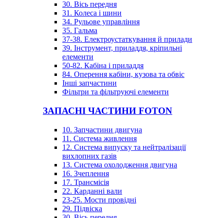
30. Вісь передня
31. Колеса і шини
34. Рульове управління
35. Гальма
37-38. Електроустаткування й прилади
39. Інструмент, приладдя, кріпильні
елементи
50-82. Кабіна і приладдя
84. Оперення кабіни, кузова та обвіс
Інші запчастини
Фільтри та фільтруючі елементи
ЗАПАСНІ ЧАСТИНИ FOTON
10. Запчастини двигуна
11. Система живлення
12. Система випуску та нейтралізації
вихлопних газів
13. Система охолодження двигуна
16. Зчеплення
17. Трансмісія
22. Карданні вали
23-25. Мости провідні
29. Підвіска
30. Вісь передня