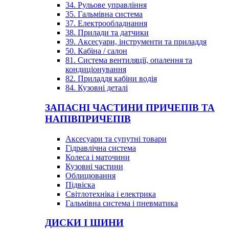
34. Рульове управління
35. Гальмівна система
37. Електрообладнання
38. Прилади та датчики
39. Аксесуари, інструменти та приладдя
50. Кабіна / салон
81. Система вентиляції, опалення та
кондиціонування
82. Приладдя кабіни водія
84. Кузовні деталі
ЗАПАСНІ ЧАСТИНИ ПРИЧЕПІВ ТА
НАПІВПРИЧЕПІВ
Аксесуари та супутні товари
Гідравлічна система
Колеса і маточини
Кузовні частини
Облицювання
Підвіска
Світлотехніка і електрика
Гальмівна система і пневматика
ДИСКИ І ШИНИ