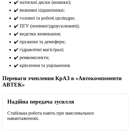
✔️ натискні диски (кошики);
✔️ вижимні підшипники;
✔️ головні та робочі циліндри;
✔️ ПГУ (пневмогідроусилювачі);
✔️ виделки вимикання;
✔️ пружини та демпфери;
✔️ гідравлічні магістралі;
✔️ ремкомплекти;
✔️ кріплення та ущільнення.
Переваги зчеплення КрАЗ в «Автокомпоненти
АВТЕК»
Надійна передача зусилля
Стабільна робота навіть при максимальних
навантаженнях.