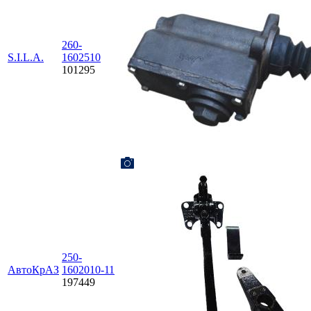
260-
S.I.L.A.
1602510
101295
250-
АвтоКрАЗ
1602010-11
197449