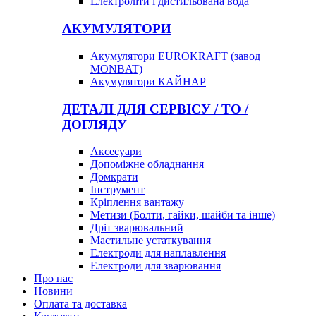
Електроліти і дистильована вода
АКУМУЛЯТОРИ
Акумулятори EUROKRAFT (завод
MONBAT)
Акумулятори КАЙНАР
ДЕТАЛІ ДЛЯ СЕРВІСУ / ТО /
ДОГЛЯДУ
Аксесуари
Допоміжне обладнання
Домкрати
Інструмент
Кріплення вантажу
Метизи (Болти, гайки, шайби та інше)
Дріт зварювальний
Мастильне устаткування
Електроди для наплавлення
Електроди для зварювання
Про нас
Новини
Оплата та доставка