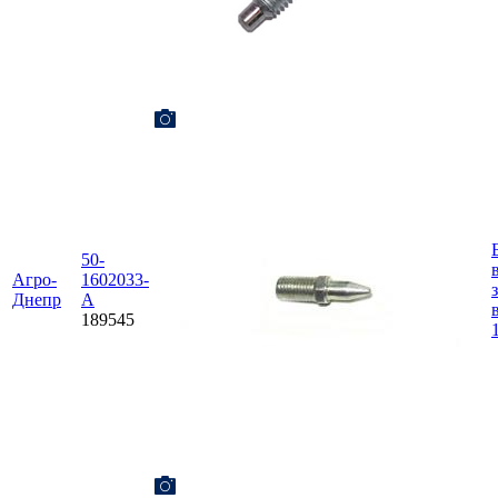
50-
Агро-
1602033-
Днепр
А
189545