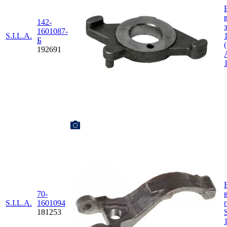
142-
1601087-
S.I.L.A.
Б
192691
70-
S.I.L.A.
1601094
181253