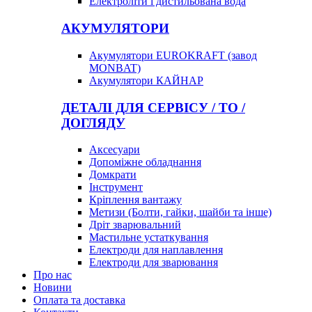
Електроліти і дистильована вода
АКУМУЛЯТОРИ
Акумулятори EUROKRAFT (завод
MONBAT)
Акумулятори КАЙНАР
ДЕТАЛІ ДЛЯ СЕРВІСУ / ТО /
ДОГЛЯДУ
Аксесуари
Допоміжне обладнання
Домкрати
Інструмент
Кріплення вантажу
Метизи (Болти, гайки, шайби та інше)
Дріт зварювальний
Мастильне устаткування
Електроди для наплавлення
Електроди для зварювання
Про нас
Новини
Оплата та доставка