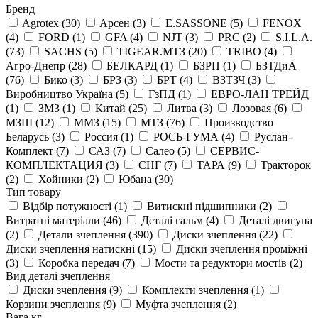
Бренд
Agrotex
(30)
Aрсен
(3)
E.SASSONE
(5)
FENOX
(4)
FORD
(1)
GFA
(4)
NJT
(3)
PRC
(2)
S.I.L.A.
(73)
SACHS
(5)
TIGEAR.МТЗ
(20)
TRIBO
(4)
Агро-Днепр
(28)
БЕЛКАРД
(1)
БЗРП
(1)
БЗТДиА
(76)
Бико
(3)
БРЗ
(3)
БРТ
(4)
ВЗТЗЧ
(3)
Виробництво Україна
(5)
ГзПД
(1)
ЕВРО-ЛАН ТРЕЙД
(1)
ЗМЗ
(1)
Китай
(25)
Литва
(3)
Лозовая
(6)
МЗШ
(12)
ММЗ
(15)
МТЗ
(76)
Производство
Беларусь
(3)
Россия
(1)
РОСЬ-ГУМА
(4)
Руслан-
Комплект
(7)
САЗ
(7)
Салео
(5)
СЕРВИС-
КОМПЛЕКТАЦИЯ
(3)
СНГ
(7)
ТАРА
(9)
Тракторок
(2)
Хойники
(2)
Юбана
(30)
Тип товару
Відбір потужності
(1)
Витискні підшипники
(2)
Витратні матеріали
(46)
Деталі гальм
(4)
Деталі двигуна
(2)
Детали зчеплення
(390)
Диски зчеплення
(22)
Диски зчеплення натискні
(15)
Диски зчеплення проміжні
(3)
Коробка передач
(7)
Мости та редуктори мостів
(2)
Вид деталі зчеплення
Диски зчеплення
(9)
Комплекти зчеплення
(1)
Корзини зчеплення
(9)
Муфта зчеплення
(2)
Вага,кг