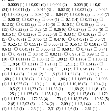
0,0005
(1)
0,001
(9)
0,002
(2)
0,005
(6)
0,01
(24)
0,011
(1)
0,015
(3)
0,02
(5)
0,021
(2)
0,025
(4)
0,03
(23)
0,035
(3)
0,04
(7)
0,046
(2)
0,05
(7)
0,06
(3)
0,07
(6)
0,08
(1)
0,1
(14)
0,11
(2)
0,12
(5)
0,135
(2)
0,15
(6)
0,16
(1)
0,18
(3)
0,2
(15)
0,22
(3)
0,23
(2)
0,26
(6)
0,27
(3)
0,3
(6)
0,315
(1)
0,32
(6)
0,325
(3)
0,33
(1)
0,36
(2)
0,4
(5)
0,46
(1)
0,465
(1)
0,47
(6)
0,475
(1)
0,5
(7)
0,525
(1)
0,55
(1)
0,555
(1)
0,56
(1)
0,58
(3)
0,6
(3)
0,645
(1)
0,665
(1)
0,68
(1)
0,7
(2)
0,741
(1)
0,79
(1)
0,8
(4)
0,82
(1)
0,9
(3)
0,99
(1)
1
(10)
1,011
(1)
1,08
(1)
1,09
(2)
1,1
(6)
1,105
(1)
1,18
(4)
1,2
(1)
1,21
(1)
1,211
(1)
1,24
(2)
1,28
(1)
1,295
(1)
1,3
(4)
1,33
(2)
1,345
(1)
1,35
(1)
1,4
(5)
1,41
(2)
1,5
(7)
1,52
(3)
1,59
(1)
1,68
(1)
1,78
(2)
1,8
(1)
1,86
(1)
1,865
(1)
1,905
(1)
1,935
(2)
10
(1)
10,14
(1)
10,16
(3)
10,4
(1)
10,5
(2)
11,23
(2)
11,33
(1)
11,68
(2)
11,81
(2)
125
(1)
135
(3)
135,1
(1)
15
(2)
17,8
(1)
170
(1)
172
(1)
172,33
(4)
173
(1)
18,32
(6)
19,62
(5)
2
(8)
2,03
(3)
2,04
(2)
2,09
(1)
2,1
(4)
2,15
(1)
2,2
(1)
2,3
(1)
2,31
(2)
2,6
(1)
2,61
(1)