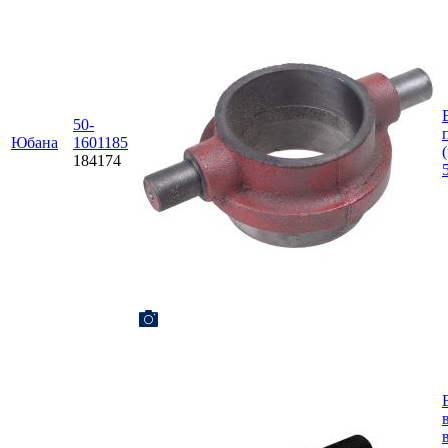
50-
Юбана
1601185
184174