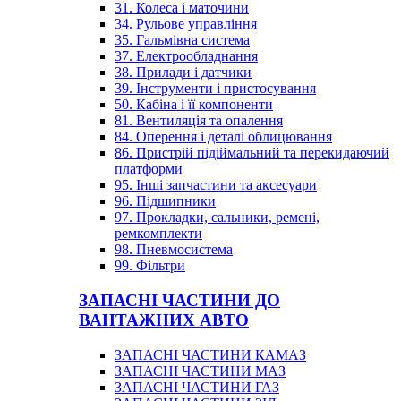
31. Колеса і маточини
34. Рульове управління
35. Гальмівна система
37. Електрообладнання
38. Прилади і датчики
39. Інструменти і пристосування
50. Кабіна і її компоненти
81. Вентиляція та опалення
84. Оперення і деталі облицювання
86. Пристрій підіймальний та перекидаючий
платформи
95. Інші запчастини та аксесуари
96. Підшипники
97. Прокладки, сальники, ремені,
ремкомплекти
98. Пневмосистема
99. Фільтри
ЗАПАСНІ ЧАСТИНИ ДО
ВАНТАЖНИХ АВТО
ЗАПАСНІ ЧАСТИНИ КАМАЗ
ЗАПАСНІ ЧАСТИНИ МАЗ
ЗАПАСНІ ЧАСТИНИ ГАЗ