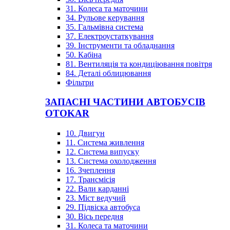
31. Колеса та маточини
34. Рульове керування
35. Гальмівна система
37. Електроустаткування
39. Інструменти та обладнання
50. Кабіна
81. Вентиляція та кондиціювання повітря
84. Деталі облицювання
Фільтри
ЗАПАСНІ ЧАСТИНИ АВТОБУСІВ
OTOKAR
10. Двигун
11. Система живлення
12. Система випуску
13. Система охолодження
16. Зчеплення
17. Трансмісія
22. Вали карданні
23. Міст ведучий
29. Підвіска автобуса
30. Вісь передня
31. Колеса та маточини