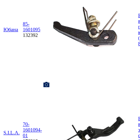
85-
Юбана
1601095
132392
70-
1601094-
S.I.L.A.
01