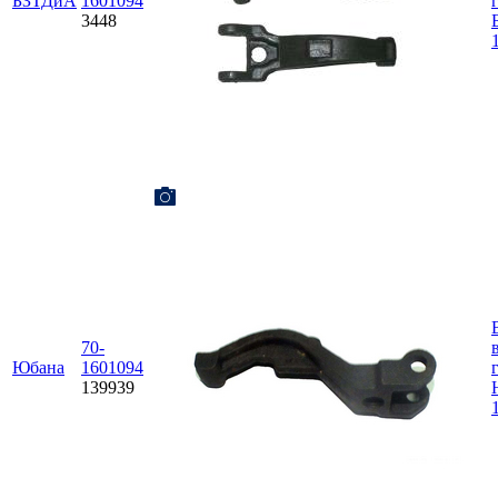
БЗТДиА
1601094
3448
70-
Юбана
1601094
139939