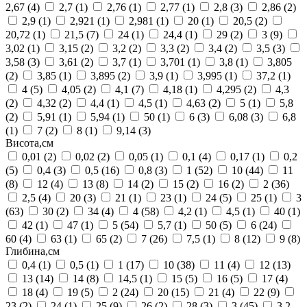
2,67
(4)
2,7
(1)
2,76
(1)
2,77
(1)
2,8
(3)
2,86
(2)
2,9
(1)
2,921
(1)
2,981
(1)
20
(1)
20,5
(2)
20,72
(1)
21,5
(7)
24
(1)
24,4
(1)
29
(2)
3
(9)
3,02
(1)
3,15
(2)
3,2
(2)
3,3
(2)
3,4
(2)
3,5
(3)
3,58
(3)
3,61
(2)
3,7
(1)
3,701
(1)
3,8
(1)
3,805
(2)
3,85
(1)
3,895
(2)
3,9
(1)
3,995
(1)
37,2
(1)
4
(5)
4,05
(2)
4,1
(7)
4,18
(1)
4,295
(2)
4,3
(2)
4,32
(2)
4,4
(1)
4,5
(1)
4,63
(2)
5
(1)
5,8
(2)
5,91
(1)
5,94
(1)
50
(1)
6
(3)
6,08
(3)
6,8
(1)
7
(2)
8
(1)
9,14
(3)
Висота,см
0,01
(2)
0,02
(2)
0,05
(1)
0,1
(4)
0,17
(1)
0,2
(5)
0,4
(3)
0,5
(16)
0,8
(3)
1
(52)
10
(44)
11
(8)
12
(4)
13
(8)
14
(2)
15
(2)
16
(2)
2
(36)
2,5
(4)
20
(3)
21
(1)
23
(1)
24
(5)
25
(1)
3
(63)
30
(2)
34
(4)
4
(58)
4,2
(1)
4,5
(1)
40
(1)
42
(1)
47
(1)
5
(54)
5,7
(1)
50
(5)
6
(24)
60
(4)
63
(1)
65
(2)
7
(26)
7,5
(1)
8
(12)
9
(8)
Глибина,см
0,4
(1)
0,5
(1)
1
(17)
10
(38)
11
(4)
12
(13)
13
(14)
14
(8)
14,5
(1)
15
(5)
16
(5)
17
(4)
18
(4)
19
(5)
2
(24)
20
(15)
21
(4)
22
(9)
23
(2)
24
(1)
25
(9)
26
(2)
28
(3)
3
(45)
3,2