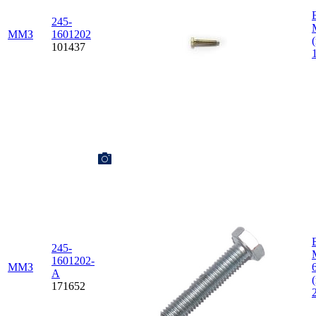
245-
ММЗ
1601202
101437
245-
1601202-
ММЗ
А
171652