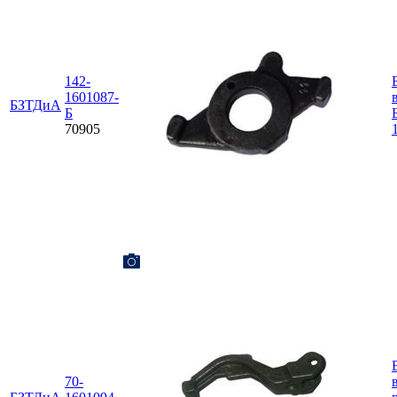
142-
1601087-
БЗТДиА
Б
70905
70-