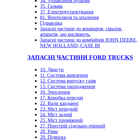
34. Управління рульове
35. Гальма
37. Електроустаткування
81. Вентиляція та опалення
Гідравліка
Запасні частини до жниварок, сівалок,
апаратів, що висівають.
Запасні частини до комбайнів JOHN DEERE,
NEW HOLLAND, CASE IH
ЗАПАСНІ ЧАСТИНИ FORD TRUCKS
10. Двигун
11. Система живлення
12. Система випуску газів
13. Система охолодження
16. Зчеплення
17. Коробка передач
22. Вали карданні
23. Міст передній
24. Міст задній
25. Міст проміжний
27. Пристрій сідельно-зчіпний
28. Рама
29. Підвіска