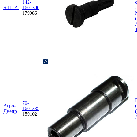
142-
S.I.L.A.
1601306
179986
70-
Агро-
1601335
Днепр
159102