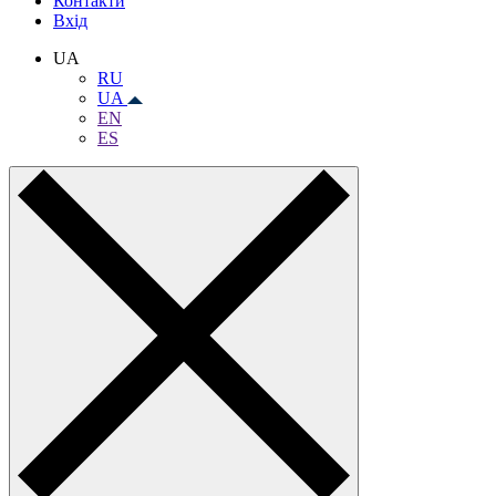
Контакти
Вхiд
UA
RU
UA
EN
ES