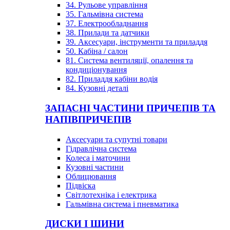
34. Рульове управління
35. Гальмівна система
37. Електрообладнання
38. Прилади та датчики
39. Аксесуари, інструменти та приладдя
50. Кабіна / салон
81. Система вентиляції, опалення та
кондиціонування
82. Приладдя кабіни водія
84. Кузовні деталі
ЗАПАСНІ ЧАСТИНИ ПРИЧЕПІВ ТА
НАПІВПРИЧЕПІВ
Аксесуари та супутні товари
Гідравлічна система
Колеса і маточини
Кузовні частини
Облицювання
Підвіска
Світлотехніка і електрика
Гальмівна система і пневматика
ДИСКИ І ШИНИ