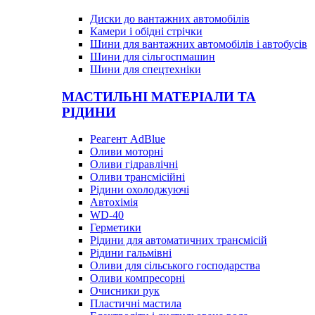
Диски до вантажних автомобілів
Камери і обідні стрічки
Шини для вантажних автомобілів і автобусів
Шини для сільгоспмашин
Шини для спецтехніки
МАСТИЛЬНІ МАТЕРІАЛИ ТА
РІДИНИ
Реагент AdBlue
Оливи моторні
Оливи гідравлічні
Оливи трансмісійні
Рідини охолоджуючі
Автохімія
WD-40
Герметики
Рідини для автоматичних трансмісій
Рідини гальмівні
Оливи для сільського господарства
Оливи компресорні
Очисники рук
Пластичні мастила