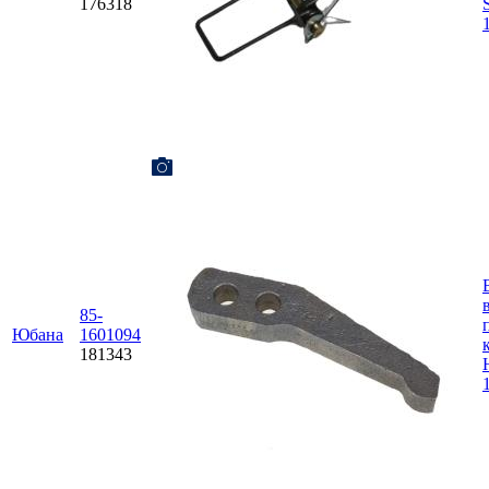
176318
85-
Юбана
1601094
181343