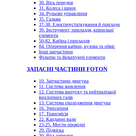
30. Вісь передня
31. Колеса і шини
34. Рульове управління
35. Гальма
37-38. Електроустаткування й прилади
39. Інструмент, приладдя, кріпильні
елементи
50-82. Кабіна і приладдя
84. Оперення кабіни, кузова та обвіс
Інші запчастини
Фільтри та фільтруючі елементи
ЗАПАСНІ ЧАСТИНИ FOTON
10. Запчастини двигуна
11. Система живлення
12. Система випуску та нейтралізації
вихлопних газів
13. Система охолодження двигуна
16. Зчеплення
17. Трансмісія
22. Карданні вали
23-25. Мости провідні
29. Підвіска
30. Вісь передня