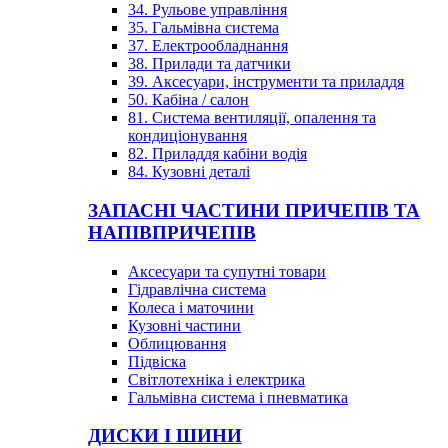
34. Рульове управління
35. Гальмівна система
37. Електрообладнання
38. Прилади та датчики
39. Аксесуари, інструменти та приладдя
50. Кабіна / салон
81. Система вентиляції, опалення та
кондиціонування
82. Приладдя кабіни водія
84. Кузовні деталі
ЗАПАСНІ ЧАСТИНИ ПРИЧЕПІВ ТА
НАПІВПРИЧЕПІВ
Аксесуари та супутні товари
Гідравлічна система
Колеса і маточини
Кузовні частини
Облицювання
Підвіска
Світлотехніка і електрика
Гальмівна система і пневматика
ДИСКИ І ШИНИ