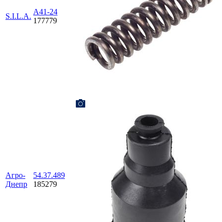
А41-24
S.I.L.A.
177779
Агро-
54.37.489
Днепр
185279