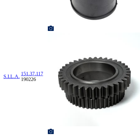
151.37.117
S.I.L.A.
190226