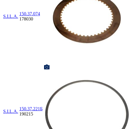
150.37.074
S.I.L.A.
178030
150.37.221Б
S.I.L.A.
190215