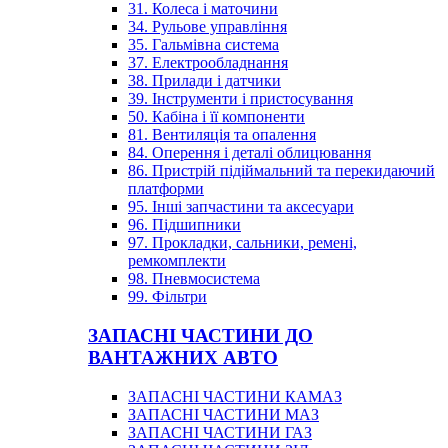
31. Колеса і маточини
34. Рульове управління
35. Гальмівна система
37. Електрообладнання
38. Прилади і датчики
39. Інструменти і пристосування
50. Кабіна і її компоненти
81. Вентиляція та опалення
84. Оперення і деталі облицювання
86. Пристрій підіймальний та перекидаючий
платформи
95. Інші запчастини та аксесуари
96. Підшипники
97. Прокладки, сальники, ремені,
ремкомплекти
98. Пневмосистема
99. Фільтри
ЗАПАСНІ ЧАСТИНИ ДО
ВАНТАЖНИХ АВТО
ЗАПАСНІ ЧАСТИНИ КАМАЗ
ЗАПАСНІ ЧАСТИНИ МАЗ
ЗАПАСНІ ЧАСТИНИ ГАЗ