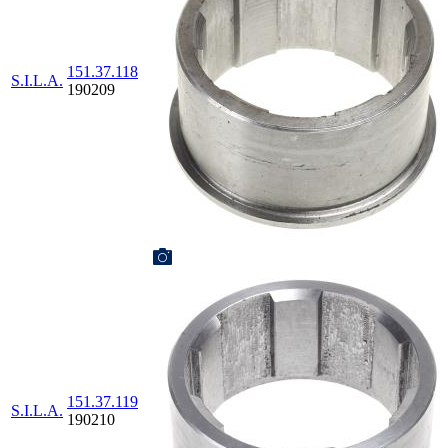
151.37.118
S.I.L.A.
190209
151.37.119
S.I.L.A.
190210