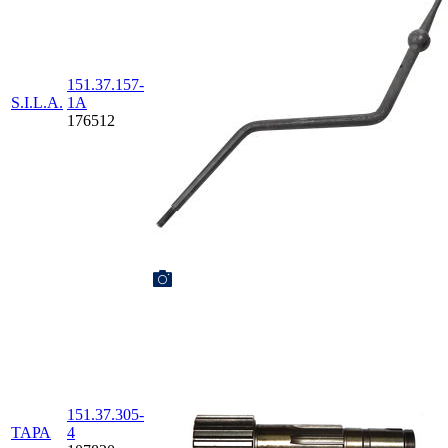
151.37.157-
S.I.L.A.
1А
176512
151.37.305-
ТАРА
4