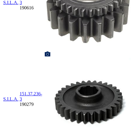
S.I.L.A.
3
190616
151.37.236-
S.I.L.A.
3
190279