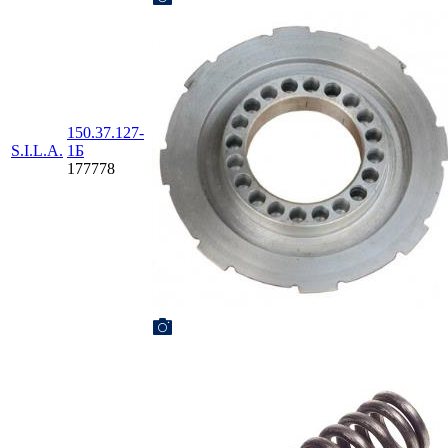
150.37.127-
S.I.L.A.
1Б
177778