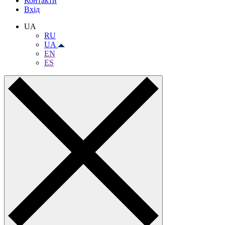
Контакти
Вхiд
UA
RU
UA
EN
ES