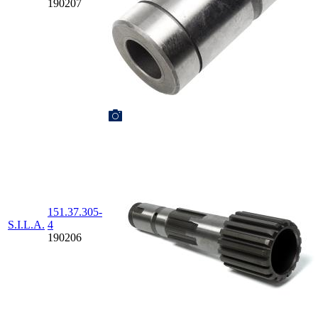
190207
151.37.305-
S.I.L.A.
4
190206