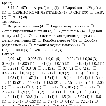
Бренд
S.I.L.A.
(67)
Агро-Днепр
(1)
Виробництво Україна
(1)
СЕРВИС-КОМПЛЕКТАЦИЯ
(1)
СНГ
(30)
ТАРА
(7)
ХТЗ
(58)
Тип товару
Витратні матеріали
(4)
Гідророзподільники
(3)
Деталі гідравлічної системи
(2)
Деталі гальм
(4)
Деталі
двигуна
(31)
Деталі системи охолодження двигуна
(1)
Детали зчеплення
(2)
Коробка передач
(45)
Коробка
роздавальна
(1)
Механізм задньої навіски
(1)
Підшипники
(3)
Фільтр інший
(3)
Вага,кг
0,001
(4)
0,005
(1)
0,01
(6)
0,02
(2)
0,04
(3)
0,08
(1)
0,085
(1)
0,1
(6)
0,15
(2)
0,19
(1)
0,2
(1)
0,25
(1)
0,3
(3)
0,315
(1)
0,4
(2)
0,42
(1)
0,485
(1)
0,74
(1)
0,75
(1)
0,8
(2)
1
(3)
1,01
(1)
1,08
(1)
1,47
(1)
1,5
(1)
1,8
(1)
1,9
(1)
13
(1)
14,45
(2)
15,3
(1)
18,5
(2)
2
(2)
2,01
(1)
2,06
(1)
2,09
(1)
2,1
(1)
2,3
(1)
2,305
(1)
2,5
(1)
2,86
(1)
2,9
(2)
3
(2)
3,01
(1)
3,02
(2)
3,04
(1)
3,44
(1)
32,6
(1)
4,1
(1)
4,5
(2)
5,02
(1)
5,6
(1)
6,2
(1)
6,53
(1)
7,3
(1)
7,4
(1)
7,52
(1)