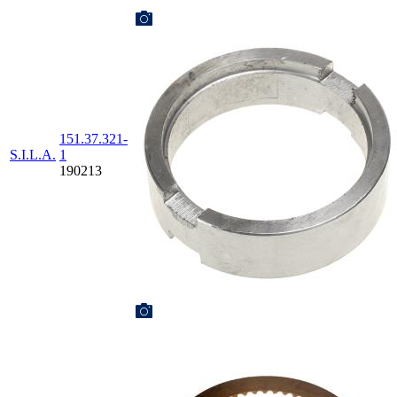
151.37.321-
S.I.L.A.
1
190213