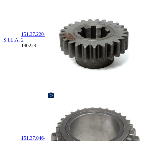
151.37.220-
S.I.L.A.
2
190229
151.37.046-