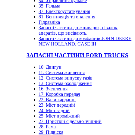
34. Управління рульове
35. Гальма
37. Електроустаткування
81. Вентиляція та опалення
Гідравліка
Запасні частини до жниварок, сівалок,
апаратів, що висівають.
Запасні частини до комбайнів JOHN DEERE,
NEW HOLLAND, CASE IH
ЗАПАСНІ ЧАСТИНИ FORD TRUCKS
10. Двигун
11. Система живлення
12. Система випуску газів
13. Система охолодження
16. Зчеплення
17. Коробка передач
22. Вали карданні
23. Міст передній
24. Міст задній
25. Міст проміжний
27. Пристрій сідельно-зчіпний
28. Рама
29. Підвіска