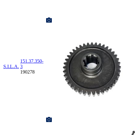
151.37.350-
S.I.L.A.
3
190278