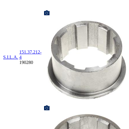
151.37.212-
S.I.L.A.
4
190280