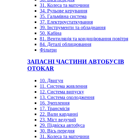
31. Колеса та маточини
34. Рульове керування
35. Гальмівна система
37. Електроустаткування
39. Інструменти та обладнання
50. Кабіна
81. Вентиляція та кондиціювання повітря
84. Деталі облицювання
Фільтри
ЗАПАСНІ ЧАСТИНИ АВТОБУСІВ
OTOKAR
10. Двигун
11. Система живлення
12. Система випуску
13. Система охолодження
16. Зчеплення
17. Трансмісія
22. Вали карданні
23. Міст ведучий
29. Підвіска автобуса
30. Вісь передня
31. Колеса та маточини