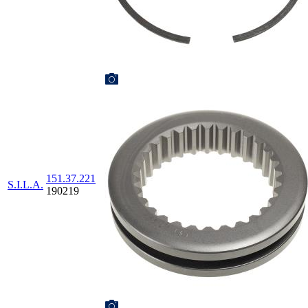
151.37.221
S.I.L.A.
190219