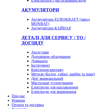
Електроліти і дистильована вода
АКУМУЛЯТОРИ
Акумулятори EUROKRAFT (завод
MONBAT)
Акумулятори КАЙНАР
ДЕТАЛІ ДЛЯ СЕРВІСУ / ТО /
ДОГЛЯДУ
Аксесуари
Допоміжне обладнання
Домкрати
Інструмент
Кріплення вантажу
Метизи (Болти, гайки, шайби та інше)
Дріт зварювальний
Мастильне устаткування
Електроди для наплавлення
Електроди для зварювання
Про нас
Новини
Оплата та доставка