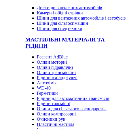
Диски до вантажних автомобілів
Камери і обідні стрічки
Шини для вантажних автомобілів і автобусів
Шини для сільгоспмашин
Шини для спецтехніки
МАСТИЛЬНІ МАТЕРІАЛИ ТА
РІДИНИ
Реагент AdBlue
Оливи моторні
Оливи гідравлічні
Оливи трансмісійні
Рідини охолоджуючі
Автохімія
WD-40
Герметики
Рідини для автоматичних трансмісій
Рідини гальмівні
Оливи для сільського господарства
Оливи компресорні
Очисники рук
Пластичні мастила