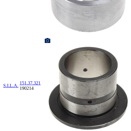
151.37.321
S.I.L.A.
190214