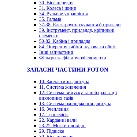
30. Вісь передня
31. Колеса і шини
34. Рульове управління
35. Гальма
37-38. Електроустаткування й прилади
39. Інструмент, приладдя, кріпильні
елементи
50-82. Кабіна і приладдя
84. Оперення кабіни, кузова та обвіс
Інші запчастини
Фільтри та фільтруючі елементи
ЗАПАСНІ ЧАСТИНИ FOTON
10. Запчастини двигуна
11. Система живлення
12. Система випуску та нейтралізації
вихлопних газів
13. Система охолодження двигуна
16. Зчеплення
17. Трансмісія
22. Карданні вали
23-25. Мости провідні
29. Підвіска
30. Вісь передня