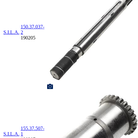
150.37.037-
S.I.L.A.
2
190205
155.37.507-
S.I.L.A.
1