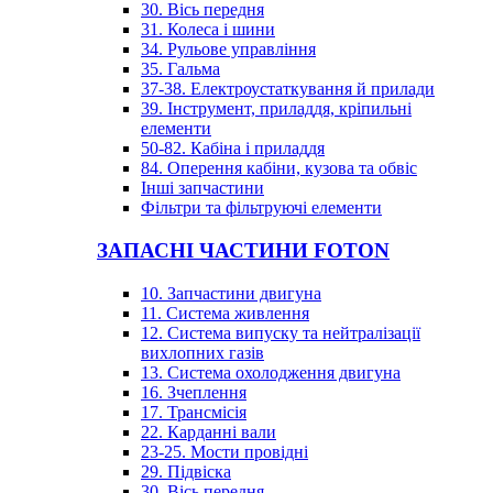
30. Вісь передня
31. Колеса і шини
34. Рульове управління
35. Гальма
37-38. Електроустаткування й прилади
39. Інструмент, приладдя, кріпильні
елементи
50-82. Кабіна і приладдя
84. Оперення кабіни, кузова та обвіс
Інші запчастини
Фільтри та фільтруючі елементи
ЗАПАСНІ ЧАСТИНИ FOTON
10. Запчастини двигуна
11. Система живлення
12. Система випуску та нейтралізації
вихлопних газів
13. Система охолодження двигуна
16. Зчеплення
17. Трансмісія
22. Карданні вали
23-25. Мости провідні
29. Підвіска
30. Вісь передня