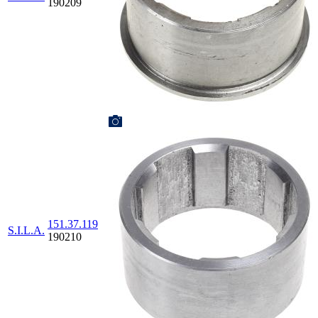
190209
151.37.119
S.I.L.A.
190210