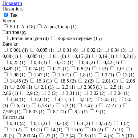
Показати
Наявність
Так
Бренд
S.I.L.A.
(18)
Агро-Днепр
(1)
Тип товару
Деталі двигуна
(4)
Коробка передач
(15)
Вага,кг
0,001
(4)
0,005
(1)
0,01
(6)
0,02
(2)
0,04
(3)
0,08
(1)
0,085
(1)
0,1
(6)
0,15
(2)
0,19
(1)
0,2
(1)
0,25
(1)
0,3
(3)
0,315
(1)
0,4
(2)
0,42
(1)
0,485
(1)
0,74
(1)
0,75
(1)
0,8
(2)
1
(3)
1,01
(1)
1,08
(1)
1,47
(1)
1,5
(1)
1,8
(1)
1,9
(1)
13
(1)
14,45
(2)
15,3
(1)
18,5
(2)
2
(2)
2,01
(1)
2,06
(1)
2,09
(1)
2,1
(1)
2,3
(1)
2,305
(1)
2,5
(1)
2,86
(1)
2,9
(2)
3
(2)
3,01
(1)
3,02
(2)
3,04
(1)
3,44
(1)
32,6
(1)
4,1
(1)
4,5
(2)
5,02
(1)
5,6
(1)
6,2
(1)
6,53
(1)
7,3
(1)
7,4
(1)
7,52
(1)
7,565
(1)
8,03
(1)
8,1
(1)
8,2
(1)
9
(1)
Висота,см
0,01
(4)
0,1
(2)
0,2
(3)
0,3
(2)
0,5
(2)
1
(2)
12
(2)
13
(1)
14
(1)
15
(6)
16
(2)
2
(10)
20
(3)
200
(4)
23
(1)
3
(4)
38
(1)
4
(5)
5
(10)