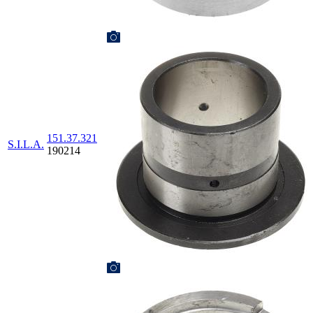
151.37.321
S.I.L.A.
190214