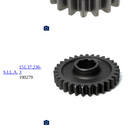
151.37.236-
S.I.L.A.
3
190279