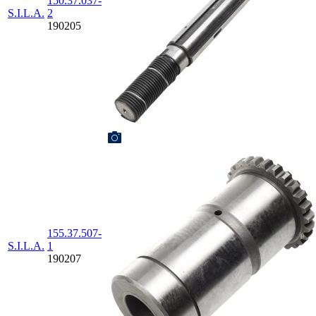
150.37.037-
S.I.L.A.
2
190205
155.37.507-
S.I.L.A.
1
190207