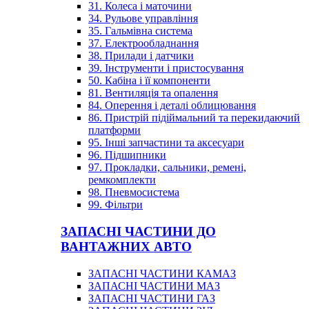
31. Колеса і маточини
34. Рульове управління
35. Гальмівна система
37. Електрообладнання
38. Прилади і датчики
39. Інструменти і пристосування
50. Кабіна і її компоненти
81. Вентиляція та опалення
84. Оперення і деталі облицювання
86. Пристрій підіймальний та перекидаючий
платформи
95. Інші запчастини та аксесуари
96. Підшипники
97. Прокладки, сальники, ремені,
ремкомплекти
98. Пневмосистема
99. Фільтри
ЗАПАСНІ ЧАСТИНИ ДО
ВАНТАЖНИХ АВТО
ЗАПАСНІ ЧАСТИНИ КАМАЗ
ЗАПАСНІ ЧАСТИНИ МАЗ
ЗАПАСНІ ЧАСТИНИ ГАЗ