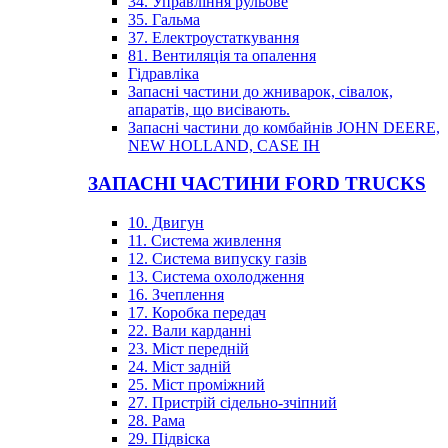
34. Управління рульове
35. Гальма
37. Електроустаткування
81. Вентиляція та опалення
Гідравліка
Запасні частини до жниварок, сівалок,
апаратів, що висівають.
Запасні частини до комбайнів JOHN DEERE,
NEW HOLLAND, CASE IH
ЗАПАСНІ ЧАСТИНИ FORD TRUCKS
10. Двигун
11. Система живлення
12. Система випуску газів
13. Система охолодження
16. Зчеплення
17. Коробка передач
22. Вали карданні
23. Міст передній
24. Міст задній
25. Міст проміжний
27. Пристрій сідельно-зчіпний
28. Рама
29. Підвіска