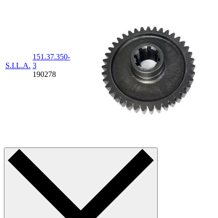
151.37.350-
S.I.L.A.
3
190278