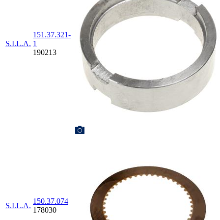
151.37.321-
S.I.L.A.
1
190213
150.37.074
S.I.L.A.
178030