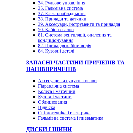
34. Рульове управління
35. Гальмівна система
37. Електрообладнання
38. Прилади та датчики
39. Аксесуари, інструменти та приладдя
50. Кабіна / салон
81. Система вентиляції, опалення та
кондиціонування
82. Приладдя кабіни водія
84. Кузовні деталі
ЗАПАСНІ ЧАСТИНИ ПРИЧЕПІВ ТА
НАПІВПРИЧЕПІВ
Аксесуари та супутні товари
Гідравлічна система
Колеса і маточини
Кузовні частини
Облицювання
Підвіска
Світлотехніка і електрика
Гальмівна система і пневматика
ДИСКИ І ШИНИ