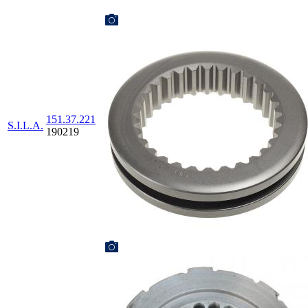
151.37.221
S.I.L.A.
190219