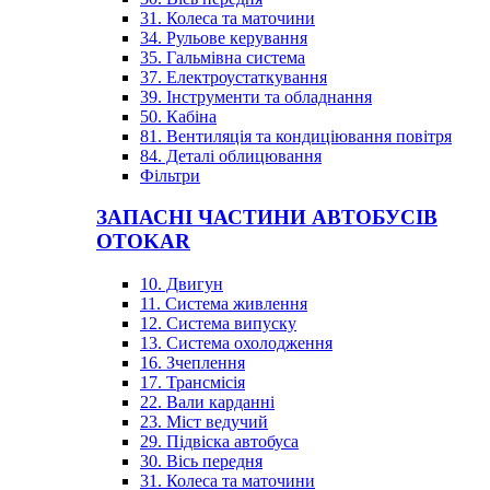
31. Колеса та маточини
34. Рульове керування
35. Гальмівна система
37. Електроустаткування
39. Інструменти та обладнання
50. Кабіна
81. Вентиляція та кондиціювання повітря
84. Деталі облицювання
Фільтри
ЗАПАСНІ ЧАСТИНИ АВТОБУСІВ
OTOKAR
10. Двигун
11. Система живлення
12. Система випуску
13. Система охолодження
16. Зчеплення
17. Трансмісія
22. Вали карданні
23. Міст ведучий
29. Підвіска автобуса
30. Вісь передня
31. Колеса та маточини