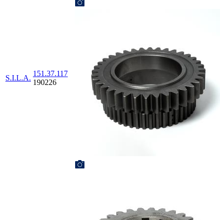
151.37.117
S.I.L.A.
190226