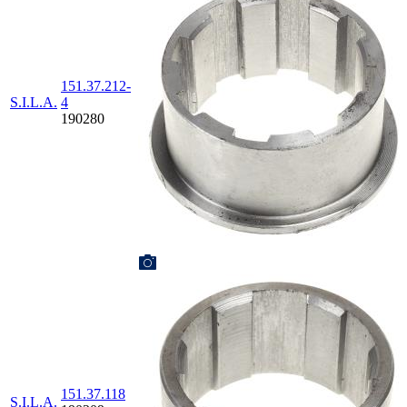
151.37.212-
S.I.L.A.
4
190280
151.37.118
S.I.L.A.