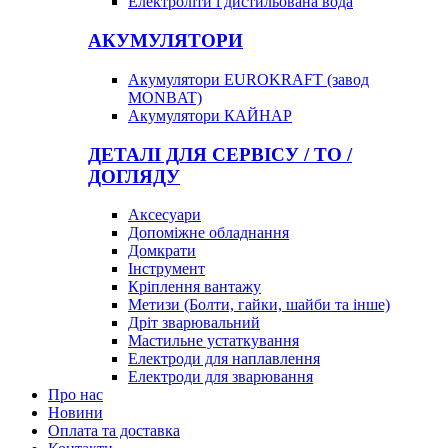
Електроліти і дистильована вода
АКУМУЛЯТОРИ
Акумулятори EUROKRAFT (завод
MONBAT)
Акумулятори КАЙНАР
ДЕТАЛІ ДЛЯ СЕРВІСУ / ТО /
ДОГЛЯДУ
Аксесуари
Допоміжне обладнання
Домкрати
Інструмент
Кріплення вантажу
Метизи (Болти, гайки, шайби та інше)
Дріт зварювальний
Мастильне устаткування
Електроди для наплавлення
Електроди для зварювання
Про нас
Новини
Оплата та доставка