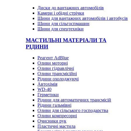
Диски до вантажних автомобілів
Камери і обідні стрічки
Шини для вантажних автомобілів і автобусів
Шини для сільгоспмашин
Шини для спецтехніки
МАСТИЛЬНІ МАТЕРІАЛИ ТА
РІДИНИ
Реагент AdBlue
Оливи моторні
Оливи гідравлічні
Оливи трансмісійні
Рідини охолоджуючі
Автохімія
WD-40
Герметики
Рідини для автоматичних трансмісій
Рідини гальмівні
Оливи для сільського господарства
Оливи компресорні
Очисники рук
Пластичні мастила