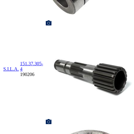
151.37.305-
S.I.L.A.
4
190206