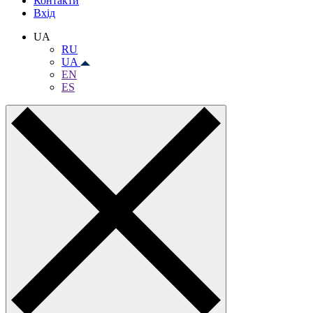
Контакти
Вхiд
UA
RU
UA
EN
ES