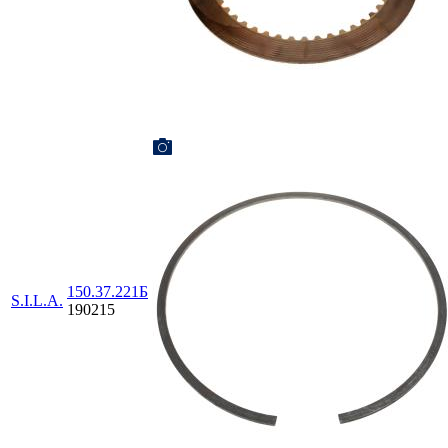
150.37.221Б
S.I.L.A.
190215