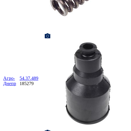
Агро-
54.37.489
Днепр
185279