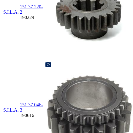
151.37.220-
S.I.L.A.
2
190229
151.37.046-
S.I.L.A.
3
190616