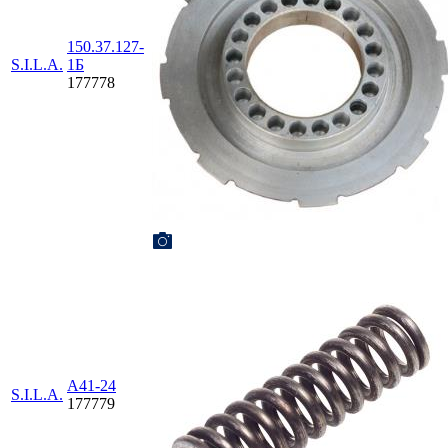
150.37.127-
S.I.L.A.
1Б
177778
А41-24
S.I.L.A.
177779