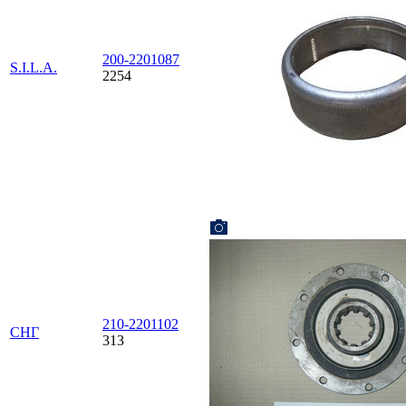
200-2201087
S.I.L.A.
2254
210-2201102
СНГ
313