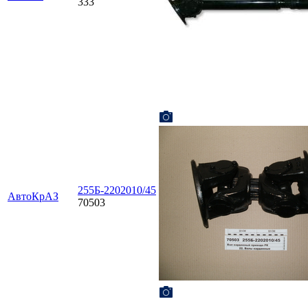
333
255Б-2202010/45
АвтоКрАЗ
70503