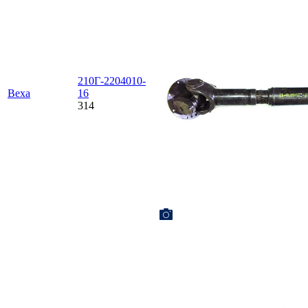
210Г-2204010-
Веха
16
314