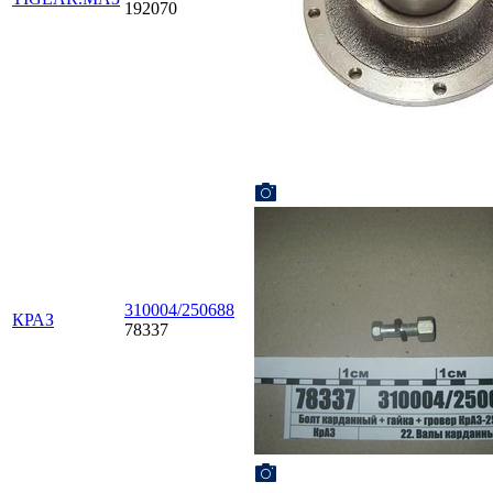
192070
310004/250688
КРАЗ
78337