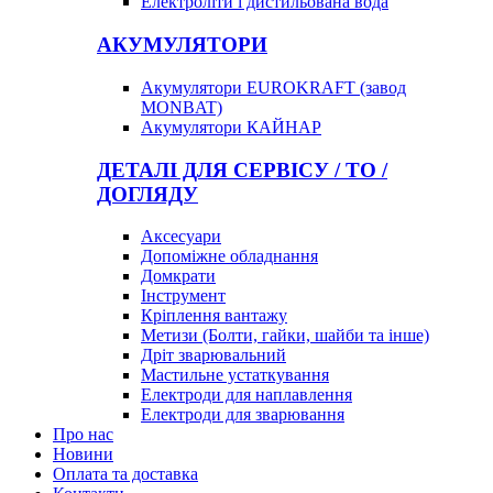
Електроліти і дистильована вода
АКУМУЛЯТОРИ
Акумулятори EUROKRAFT (завод
MONBAT)
Акумулятори КАЙНАР
ДЕТАЛІ ДЛЯ СЕРВІСУ / ТО /
ДОГЛЯДУ
Аксесуари
Допоміжне обладнання
Домкрати
Інструмент
Кріплення вантажу
Метизи (Болти, гайки, шайби та інше)
Дріт зварювальний
Мастильне устаткування
Електроди для наплавлення
Електроди для зварювання
Про нас
Новини
Оплата та доставка