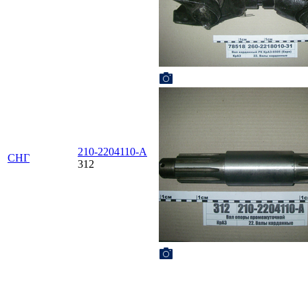
210-2204110-А
СНГ
312