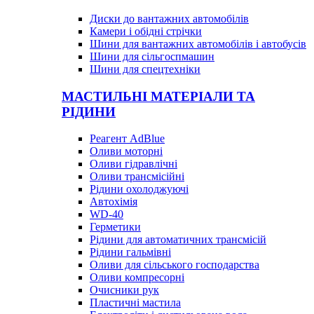
Диски до вантажних автомобілів
Камери і обідні стрічки
Шини для вантажних автомобілів і автобусів
Шини для сільгоспмашин
Шини для спецтехніки
МАСТИЛЬНІ МАТЕРІАЛИ ТА
РІДИНИ
Реагент AdBlue
Оливи моторні
Оливи гідравлічні
Оливи трансмісійні
Рідини охолоджуючі
Автохімія
WD-40
Герметики
Рідини для автоматичних трансмісій
Рідини гальмівні
Оливи для сільського господарства
Оливи компресорні
Очисники рук
Пластичні мастила