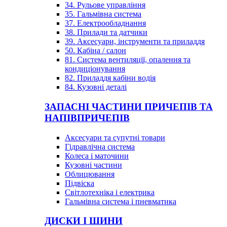
34. Рульове управління
35. Гальмівна система
37. Електрообладнання
38. Прилади та датчики
39. Аксесуари, інструменти та приладдя
50. Кабіна / салон
81. Система вентиляції, опалення та
кондиціонування
82. Приладдя кабіни водія
84. Кузовні деталі
ЗАПАСНІ ЧАСТИНИ ПРИЧЕПІВ ТА
НАПІВПРИЧЕПІВ
Аксесуари та супутні товари
Гідравлічна система
Колеса і маточини
Кузовні частини
Облицювання
Підвіска
Світлотехніка і електрика
Гальмівна система і пневматика
ДИСКИ І ШИНИ