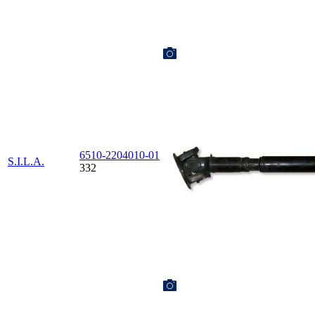
6510-2204010-01
S.I.L.A.
332