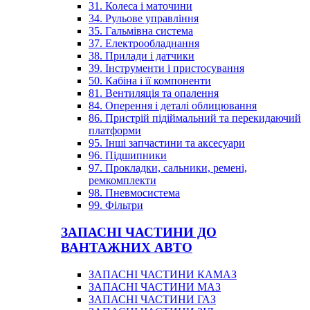
31. Колеса і маточини
34. Рульове управління
35. Гальмівна система
37. Електрообладнання
38. Прилади і датчики
39. Інструменти і пристосування
50. Кабіна і її компоненти
81. Вентиляція та опалення
84. Оперення і деталі облицювання
86. Пристрій підіймальний та перекидаючий
платформи
95. Інші запчастини та аксесуари
96. Підшипники
97. Прокладки, сальники, ремені,
ремкомплекти
98. Пневмосистема
99. Фільтри
ЗАПАСНІ ЧАСТИНИ ДО
ВАНТАЖНИХ АВТО
ЗАПАСНІ ЧАСТИНИ КАМАЗ
ЗАПАСНІ ЧАСТИНИ МАЗ
ЗАПАСНІ ЧАСТИНИ ГАЗ