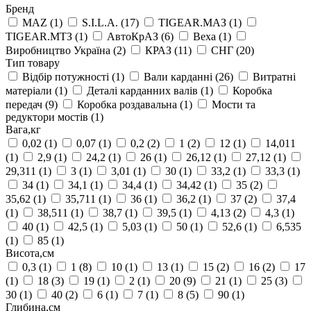
Бренд
MAZ
(1)
S.I.L.A.
(17)
TIGEAR.МАЗ
(1)
TIGEAR.МТЗ
(1)
АвтоКрАЗ
(6)
Веха
(1)
Виробництво Україна
(2)
КРАЗ
(11)
СНГ
(20)
Тип товару
Відбір потужності
(1)
Вали карданні
(26)
Витратні
матеріали
(1)
Деталі карданних валів
(1)
Коробка
передач
(9)
Коробка роздавальна
(1)
Мости та
редуктори мостів
(1)
Вага,кг
0,02
(1)
0,07
(1)
0,2
(2)
1
(2)
12
(1)
14,011
(1)
2,9
(1)
24,2
(1)
26
(1)
26,12
(1)
27,12
(1)
29,311
(1)
3
(1)
3,01
(1)
30
(1)
33,2
(1)
33,3
(1)
34
(1)
34,1
(1)
34,4
(1)
34,42
(1)
35
(2)
35,62
(1)
35,711
(1)
36
(1)
36,2
(1)
37
(2)
37,4
(1)
38,511
(1)
38,7
(1)
39,5
(1)
4,13
(2)
4,3
(1)
40
(1)
42,5
(1)
5,03
(1)
50
(1)
52,6
(1)
6,535
(1)
85
(1)
Висота,см
0,3
(1)
1
(8)
10
(1)
13
(1)
15
(2)
16
(2)
17
(1)
18
(3)
19
(1)
2
(1)
20
(9)
21
(1)
25
(3)
30
(1)
40
(2)
6
(1)
7
(1)
8
(5)
90
(1)
Глибина,см