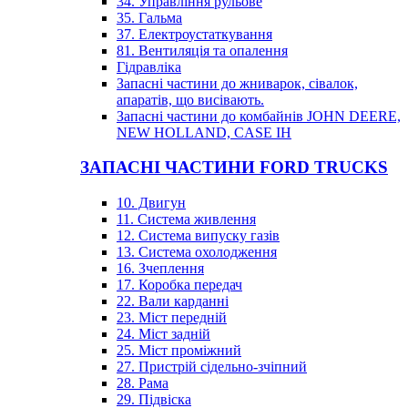
34. Управління рульове
35. Гальма
37. Електроустаткування
81. Вентиляція та опалення
Гідравліка
Запасні частини до жниварок, сівалок,
апаратів, що висівають.
Запасні частини до комбайнів JOHN DEERE,
NEW HOLLAND, CASE IH
ЗАПАСНІ ЧАСТИНИ FORD TRUCKS
10. Двигун
11. Система живлення
12. Система випуску газів
13. Система охолодження
16. Зчеплення
17. Коробка передач
22. Вали карданні
23. Міст передній
24. Міст задній
25. Міст проміжний
27. Пристрій сідельно-зчіпний
28. Рама
29. Підвіска