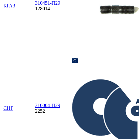
310451-П29
КРАЗ
128014
310004-П29
СНГ
2252