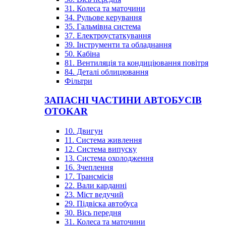
31. Колеса та маточини
34. Рульове керування
35. Гальмівна система
37. Електроустаткування
39. Інструменти та обладнання
50. Кабіна
81. Вентиляція та кондиціювання повітря
84. Деталі облицювання
Фільтри
ЗАПАСНІ ЧАСТИНИ АВТОБУСІВ
OTOKAR
10. Двигун
11. Система живлення
12. Система випуску
13. Система охолодження
16. Зчеплення
17. Трансмісія
22. Вали карданні
23. Міст ведучий
29. Підвіска автобуса
30. Вісь передня
31. Колеса та маточини