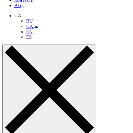
Контакти
Вхiд
UA
RU
UA
EN
ES