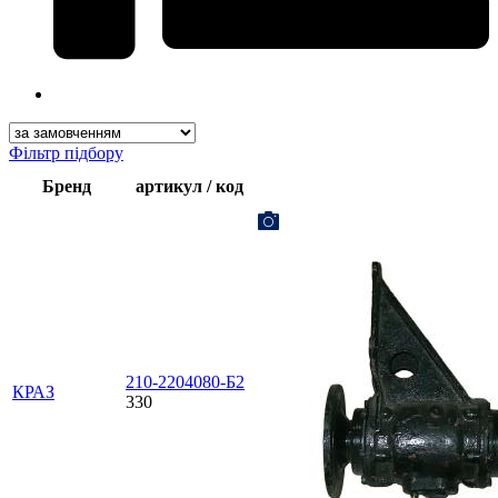
Фільтр підбору
Бренд
артикул / код
210-2204080-Б2
КРАЗ
330