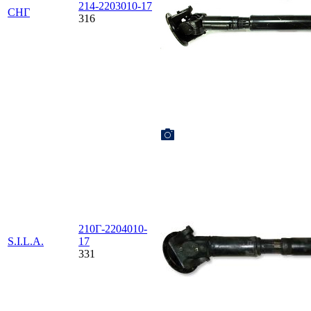
214-2203010-17
СНГ
316
210Г-2204010-
S.I.L.A.
17
331