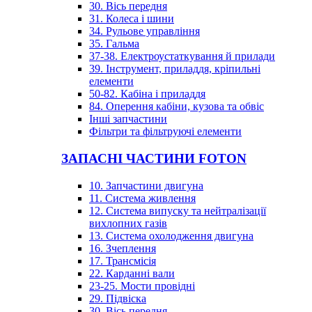
30. Вісь передня
31. Колеса і шини
34. Рульове управління
35. Гальма
37-38. Електроустаткування й прилади
39. Інструмент, приладдя, кріпильні
елементи
50-82. Кабіна і приладдя
84. Оперення кабіни, кузова та обвіс
Інші запчастини
Фільтри та фільтруючі елементи
ЗАПАСНІ ЧАСТИНИ FOTON
10. Запчастини двигуна
11. Система живлення
12. Система випуску та нейтралізації
вихлопних газів
13. Система охолодження двигуна
16. Зчеплення
17. Трансмісія
22. Карданні вали
23-25. Мости провідні
29. Підвіска
30. Вісь передня