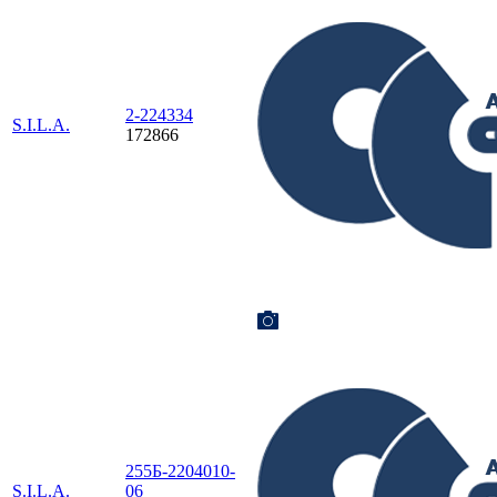
2-224334
S.I.L.A.
172866
255Б-2204010-
S.I.L.A.
06