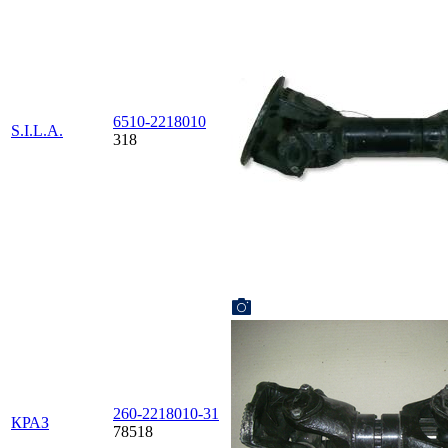
6510-2218010
S.I.L.A.
318
260-2218010-31
КРАЗ
78518