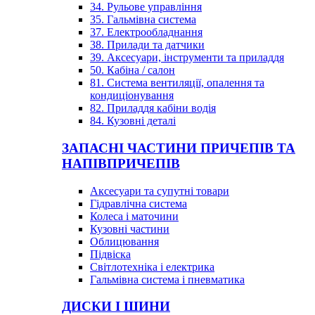
34. Рульове управління
35. Гальмівна система
37. Електрообладнання
38. Прилади та датчики
39. Аксесуари, інструменти та приладдя
50. Кабіна / салон
81. Система вентиляції, опалення та
кондиціонування
82. Приладдя кабіни водія
84. Кузовні деталі
ЗАПАСНІ ЧАСТИНИ ПРИЧЕПІВ ТА
НАПІВПРИЧЕПІВ
Аксесуари та супутні товари
Гідравлічна система
Колеса і маточини
Кузовні частини
Облицювання
Підвіска
Світлотехніка і електрика
Гальмівна система і пневматика
ДИСКИ І ШИНИ