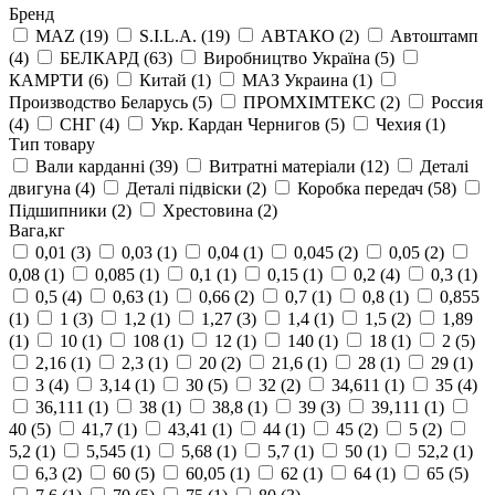
Бренд
MAZ
(19)
S.I.L.A.
(19)
АВТАКО
(2)
Автоштамп
(4)
БЕЛКАРД
(63)
Виробництво Україна
(5)
КАМРТИ
(6)
Китай
(1)
МАЗ Украина
(1)
Производство Беларусь
(5)
ПРОМХІМТЕКС
(2)
Россия
(4)
СНГ
(4)
Укр. Кардан Чернигов
(5)
Чехия
(1)
Тип товару
Вали карданні
(39)
Витратні матеріали
(12)
Деталі
двигуна
(4)
Деталі підвіски
(2)
Коробка передач
(58)
Підшипники
(2)
Хрестовина
(2)
Вага,кг
0,01
(3)
0,03
(1)
0,04
(1)
0,045
(2)
0,05
(2)
0,08
(1)
0,085
(1)
0,1
(1)
0,15
(1)
0,2
(4)
0,3
(1)
0,5
(4)
0,63
(1)
0,66
(2)
0,7
(1)
0,8
(1)
0,855
(1)
1
(3)
1,2
(1)
1,27
(3)
1,4
(1)
1,5
(2)
1,89
(1)
10
(1)
108
(1)
12
(1)
140
(1)
18
(1)
2
(5)
2,16
(1)
2,3
(1)
20
(2)
21,6
(1)
28
(1)
29
(1)
3
(4)
3,14
(1)
30
(5)
32
(2)
34,611
(1)
35
(4)
36,111
(1)
38
(1)
38,8
(1)
39
(3)
39,111
(1)
40
(5)
41,7
(1)
43,41
(1)
44
(1)
45
(2)
5
(2)
5,2
(1)
5,545
(1)
5,68
(1)
5,7
(1)
50
(1)
52,2
(1)
6,3
(2)
60
(5)
60,05
(1)
62
(1)
64
(1)
65
(5)