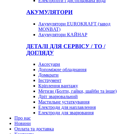
Електроліти і дистильована вода
АКУМУЛЯТОРИ
Акумулятори EUROKRAFT (завод
MONBAT)
Акумулятори КАЙНАР
ДЕТАЛІ ДЛЯ СЕРВІСУ / ТО /
ДОГЛЯДУ
Аксесуари
Допоміжне обладнання
Домкрати
Інструмент
Кріплення вантажу
Метизи (Болти, гайки, шайби та інше)
Дріт зварювальний
Мастильне устаткування
Електроди для наплавлення
Електроди для зварювання
Про нас
Новини
Оплата та доставка