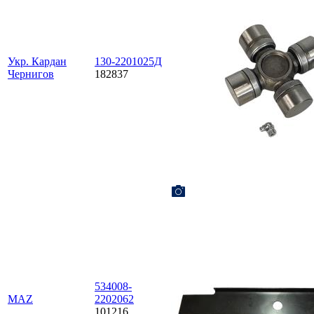
Укр. Кардан
130-2201025Д
Чернигов
182837
534008-
MAZ
2202062
101216