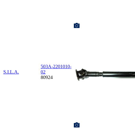
503А-2201010-
S.I.L.A.
02
80924