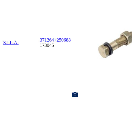
371264+250688
S.I.L.A.
173045