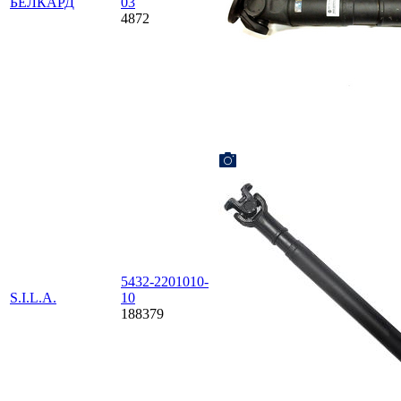
БЕЛКАРД
03
4872
5432-2201010-
S.I.L.A.
10
188379