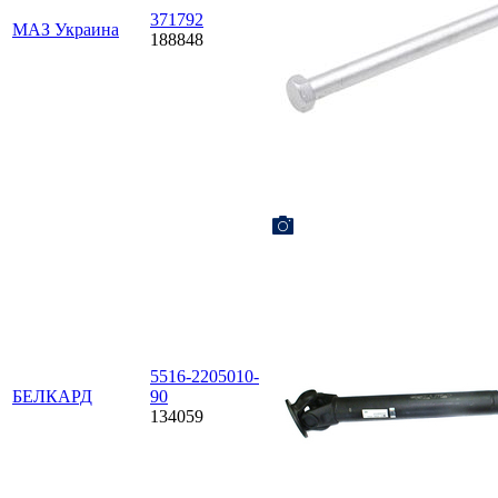
371792
МАЗ Украина
188848
5516-2205010-
БЕЛКАРД
90
134059