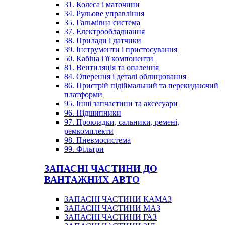
31. Колеса і маточини
34. Рульове управління
35. Гальмівна система
37. Електрообладнання
38. Прилади і датчики
39. Інструменти і пристосування
50. Кабіна і її компоненти
81. Вентиляція та опалення
84. Оперення і деталі облицювання
86. Пристрій підіймальний та перекидаючий
платформи
95. Інші запчастини та аксесуари
96. Підшипники
97. Прокладки, сальники, ремені,
ремкомплекти
98. Пневмосистема
99. Фільтри
ЗАПАСНІ ЧАСТИНИ ДО
ВАНТАЖНИХ АВТО
ЗАПАСНІ ЧАСТИНИ КАМАЗ
ЗАПАСНІ ЧАСТИНИ МАЗ
ЗАПАСНІ ЧАСТИНИ ГАЗ