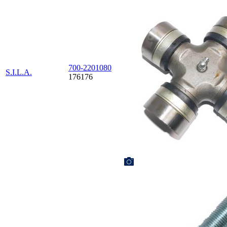
700-2201080
S.I.L.A.
176176