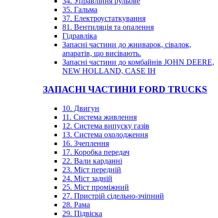
34. Управління рульове
35. Гальма
37. Електроустаткування
81. Вентиляція та опалення
Гідравліка
Запасні частини до жниварок, сівалок,
апаратів, що висівають.
Запасні частини до комбайнів JOHN DEERE,
NEW HOLLAND, CASE IH
ЗАПАСНІ ЧАСТИНИ FORD TRUCKS
10. Двигун
11. Система живлення
12. Система випуску газів
13. Система охолодження
16. Зчеплення
17. Коробка передач
22. Вали карданні
23. Міст передній
24. Міст задній
25. Міст проміжний
27. Пристрій сідельно-зчіпний
28. Рама
29. Підвіска