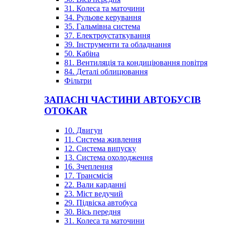
31. Колеса та маточини
34. Рульове керування
35. Гальмівна система
37. Електроустаткування
39. Інструменти та обладнання
50. Кабіна
81. Вентиляція та кондиціювання повітря
84. Деталі облицювання
Фільтри
ЗАПАСНІ ЧАСТИНИ АВТОБУСІВ
OTOKAR
10. Двигун
11. Система живлення
12. Система випуску
13. Система охолодження
16. Зчеплення
17. Трансмісія
22. Вали карданні
23. Міст ведучий
29. Підвіска автобуса
30. Вісь передня
31. Колеса та маточини