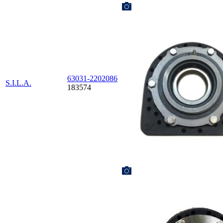
63031-2202086
S.I.L.A.
183574