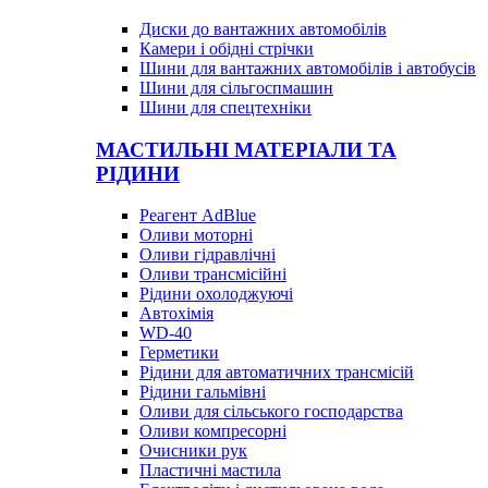
Диски до вантажних автомобілів
Камери і обідні стрічки
Шини для вантажних автомобілів і автобусів
Шини для сільгоспмашин
Шини для спецтехніки
МАСТИЛЬНІ МАТЕРІАЛИ ТА
РІДИНИ
Реагент AdBlue
Оливи моторні
Оливи гідравлічні
Оливи трансмісійні
Рідини охолоджуючі
Автохімія
WD-40
Герметики
Рідини для автоматичних трансмісій
Рідини гальмівні
Оливи для сільського господарства
Оливи компресорні
Очисники рук
Пластичні мастила