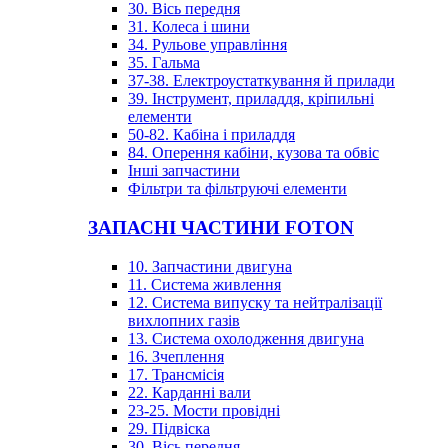
30. Вісь передня
31. Колеса і шини
34. Рульове управління
35. Гальма
37-38. Електроустаткування й прилади
39. Інструмент, приладдя, кріпильні
елементи
50-82. Кабіна і приладдя
84. Оперення кабіни, кузова та обвіс
Інші запчастини
Фільтри та фільтруючі елементи
ЗАПАСНІ ЧАСТИНИ FOTON
10. Запчастини двигуна
11. Система живлення
12. Система випуску та нейтралізації
вихлопних газів
13. Система охолодження двигуна
16. Зчеплення
17. Трансмісія
22. Карданні вали
23-25. Мости провідні
29. Підвіска
30. Вісь передня