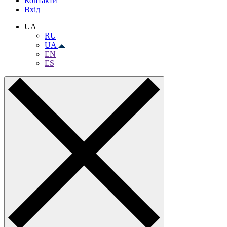
Контакти
Вхiд
UA
RU
UA
EN
ES