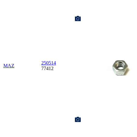
250514
MAZ
77412