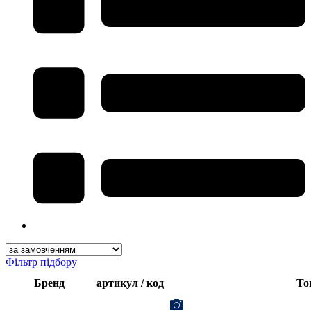
Фільтр підбору
Бренд
артикул / код
То