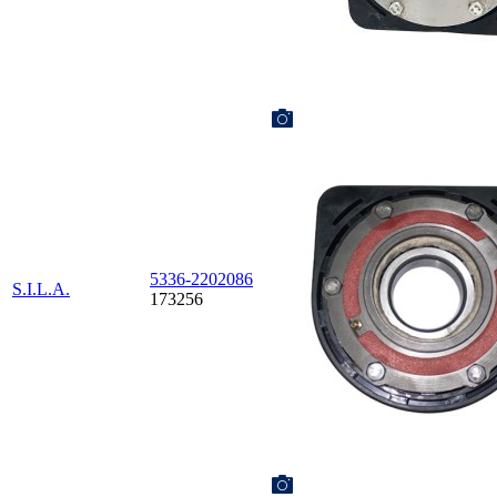
5336-2202086
S.I.L.A.
173256