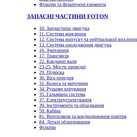
Фільтри та фільтруючі елементи
ЗАПАСНІ ЧАСТИНИ FOTON
10. Запчастини двигуна
11. Система живлення
12. Система випуску та нейтралізації вихлопн
13. Система охолодження двигуна
16. Зчеплення
17. Трансмісія
22. Карданні вали
23-25. Мости провідні
29. Підвіска
30. Вісь передня
31. Колеса та маточини
34. Рульове керування
35. Гальмівна система
37. Електроустаткування
39. Інструменти та обладнання
50. Кабіна
81. Вентиляція та кондиціювання повітря
84. Деталі облицювання
Фільтри