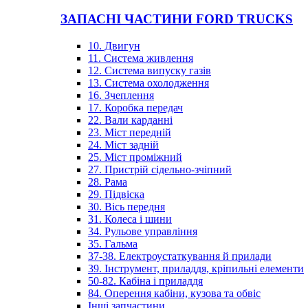
ЗАПАСНІ ЧАСТИНИ FORD TRUCKS
10. Двигун
11. Система живлення
12. Система випуску газів
13. Система охолодження
16. Зчеплення
17. Коробка передач
22. Вали карданні
23. Міст передній
24. Міст задній
25. Міст проміжний
27. Пристрій сідельно-зчіпний
28. Рама
29. Підвіска
30. Вісь передня
31. Колеса і шини
34. Рульове управління
35. Гальма
37-38. Електроустаткування й прилади
39. Інструмент, приладдя, кріпильні елементи
50-82. Кабіна і приладдя
84. Оперення кабіни, кузова та обвіс
Інші запчастини