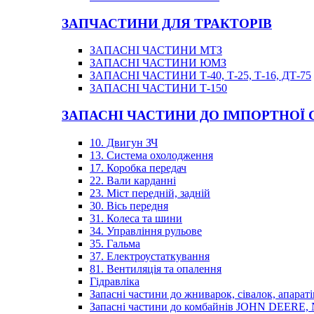
ЗАПЧАСТИНИ ДЛЯ ТРАКТОРІВ
ЗАПАСНІ ЧАСТИНИ МТЗ
ЗАПАСНІ ЧАСТИНИ ЮМЗ
ЗАПАСНІ ЧАСТИНИ Т-40, Т-25, Т-16, ДТ-75
ЗАПАСНІ ЧАСТИНИ Т-150
ЗАПАСНІ ЧАСТИНИ ДО ІМПОРТНОЇ
10. Двигун ЗЧ
13. Система охолодження
17. Коробка передач
22. Вали карданні
23. Міст передній, задній
30. Вісь передня
31. Колеса та шини
34. Управління рульове
35. Гальма
37. Електроустаткування
81. Вентиляція та опалення
Гідравліка
Запасні частини до жниварок, сівалок, апараті
Запасні частини до комбайнів JOHN DEER