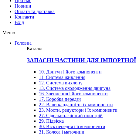
Про нас
Новини
Оплата та доставка
Контакти
Вхiд
Меню
Головна
Каталог
ЗАПАСНІ ЧАСТИНИ ДЛЯ ІМПОРТНО
10. Двигун і його компоненти
11. Система живлення
12. Система вихлопу
13. Система охолодження двигуна
16. Зчеплення і його компоненти
17. Коробка передач
22. Вали карданні та їх компоненти
23. Мости, редуктори і їх компоненти
27. Сідельно-зчіпний пристрій
29. Підвіска
30. Вісь передня і її компоненти
31. Колеса і маточини