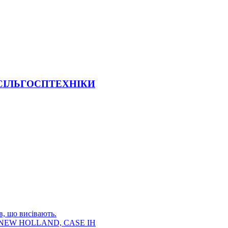
 СІЛЬГОСПТЕХНІКИ
в, що висівають.
E, NEW HOLLAND, CASE IH