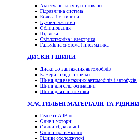
Аксесуари та супутні товари
Гідравлічна система
Колеса і маточини
Кузовні частини
Облицювання
Підвіска
Світлотехніка і електрика
Гальмівна система і пневматика
ДИСКИ І ШИНИ
Диски до вантажних автомобілів
Камери і обідні стрічки
Шини для вантажних автомобілів і автобусів
Шини для сільгоспмашин
Шини для спецтехніки
МАСТИЛЬНІ МАТЕРІАЛИ ТА РІДИНИ
Реагент AdBlue
Оливи моторні
Оливи гідравлічні
Оливи трансмісійні
Рідини охолоджуючі