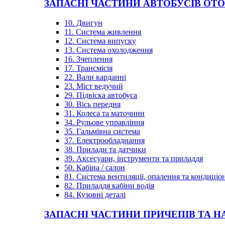
ЗАПАСНІ ЧАСТИНИ АВТОБУСІВ OT
10. Двигун
11. Система живлення
12. Система випуску
13. Система охолодження
16. Зчеплення
17. Трансмісія
22. Вали карданні
23. Міст ведучий
29. Підвіска автобуса
30. Вісь передня
31. Колеса та маточини
34. Рульове управління
35. Гальмівна система
37. Електрообладнання
38. Прилади та датчики
39. Аксесуари, інструменти та приладдя
50. Кабіна / салон
81. Система вентиляції, опалення та кондиці
82. Приладдя кабіни водія
84. Кузовні деталі
ЗАПАСНІ ЧАСТИНИ ПРИЧЕПІВ ТА Н