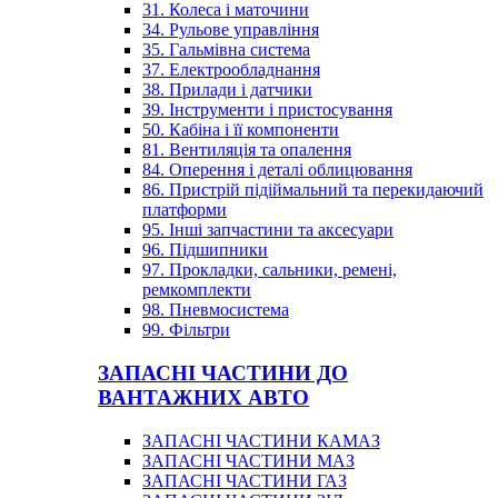
31. Колеса і маточини
34. Рульове управління
35. Гальмівна система
37. Електрообладнання
38. Прилади і датчики
39. Інструменти і пристосування
50. Кабіна і її компоненти
81. Вентиляція та опалення
84. Оперення і деталі облицювання
86. Пристрій підіймальний та перекидаючий
платформи
95. Інші запчастини та аксесуари
96. Підшипники
97. Прокладки, сальники, ремені,
ремкомплекти
98. Пневмосистема
99. Фільтри
ЗАПАСНІ ЧАСТИНИ ДО
ВАНТАЖНИХ АВТО
ЗАПАСНІ ЧАСТИНИ КАМАЗ
ЗАПАСНІ ЧАСТИНИ МАЗ
ЗАПАСНІ ЧАСТИНИ ГАЗ