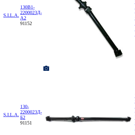
130В1-
2200023Д-
S.I.L.A.
А2
91152
130-
2200023Д-
S.I.L.A.
Б2
91151