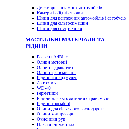
Диски до вантажних автомобілів
Камери і обідні стрічки
Шини для вантажних автомобілів і автобусів
Шини для сільгоспмашин
Шини для спецтехніки
МАСТИЛЬНІ МАТЕРІАЛИ ТА
РІДИНИ
Реагент AdBlue
Оливи моторні
Оливи гідравлічні
Оливи трансмісійні
Рідини охолоджуючі
Автохімія
WD-40
Герметики
Рідини для автоматичних трансмісій
Рідини гальмівні
Оливи для сільського господарства
Оливи компресорні
Очисники рук
Пластичні мастила