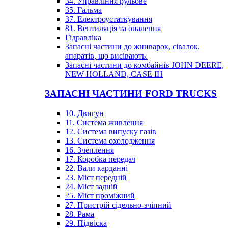
34. Управління рульове
35. Гальма
37. Електроустаткування
81. Вентиляція та опалення
Гідравліка
Запасні частини до жниварок, сівалок,
апаратів, що висівають.
Запасні частини до комбайнів JOHN DEERE,
NEW HOLLAND, CASE IH
ЗАПАСНІ ЧАСТИНИ FORD TRUCKS
10. Двигун
11. Система живлення
12. Система випуску газів
13. Система охолодження
16. Зчеплення
17. Коробка передач
22. Вали карданні
23. Міст передній
24. Міст задній
25. Міст проміжний
27. Пристрій сідельно-зчіпний
28. Рама
29. Підвіска