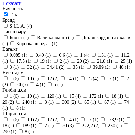
Показати
Наявність
Так
Бренд
S.I.L.A.
(4)
Тип товару
Болти
(1)
Вали карданні
(1)
Деталі карданних валів
(1)
Коробка передач
(1)
Вага,кг
0,085
(1)
0,49
(1)
0,6
(1)
1
(4)
1,31
(1)
11,2
(1)
17,5
(1)
19
(1)
2
(1)
20
(2)
21,8
(1)
25
(1)
3
(1)
32
(1)
34,41
(2)
35
(1)
39,89
(2)
48
(1)
Висота,см
1
(6)
10
(1)
12
(2)
14
(1)
15
(4)
17
(1)
2
(2)
20
(5)
4
(1)
5
(1)
Глибина,см
1
(6)
10
(1)
120
(1)
15
(4)
172
(1)
18
(1)
20
(2)
240
(1)
3
(1)
300
(2)
65
(1)
67
(1)
74
(1)
8
(1)
Ширина,см
1
(6)
10
(2)
12
(2)
14
(1)
17
(1)
173,9
(1)
18
(1)
189
(1)
2
(1)
20
(3)
222,2
(2)
230
(1)
290
(1)
8
(1)