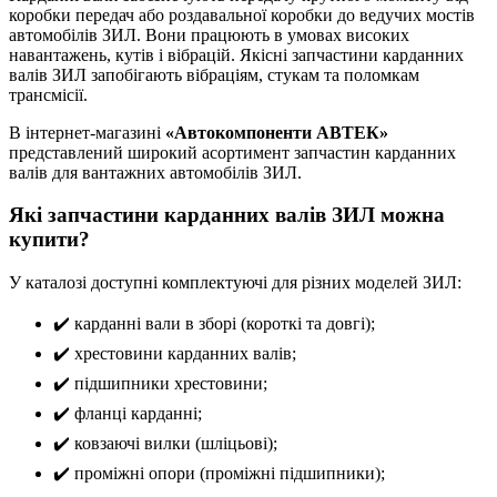
коробки передач або роздавальної коробки до ведучих мостів
автомобілів ЗИЛ. Вони працюють в умовах високих
навантажень, кутів і вібрацій. Якісні запчастини карданних
валів ЗИЛ запобігають вібраціям, стукам та поломкам
трансмісії.
В інтернет-магазині
«Автокомпоненти АВТЕК»
представлений широкий асортимент запчастин карданних
валів для вантажних автомобілів ЗИЛ.
Які запчастини карданних валів ЗИЛ можна
купити?
У каталозі доступні комплектуючі для різних моделей ЗИЛ:
✔️ карданні вали в зборі (короткі та довгі);
✔️ хрестовини карданних валів;
✔️ підшипники хрестовини;
✔️ фланці карданні;
✔️ ковзаючі вилки (шліцьові);
✔️ проміжні опори (проміжні підшипники);