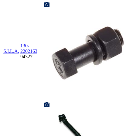
130-
S.I.L.A.
2202163
94327