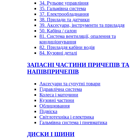
34. Рульове управління
35. Гальмівна система
37. Електрообладнання
38. Прилади та датчики
39. Аксесуари, інструменти та приладдя
50. Кабіна / салон
81. Система вентиляції, опалення та
кондиціонування
82. Приладдя кабіни водія
84. Кузовні деталі
ЗАПАСНІ ЧАСТИНИ ПРИЧЕПІВ ТА
НАПІВПРИЧЕПІВ
Аксесуари та супутні товари
Гідравлічна система
Колеса і маточини
Кузовні частини
Облицювання
Підвіска
Світлотехніка і електрика
Гальмівна система і пневматика
ДИСКИ І ШИНИ