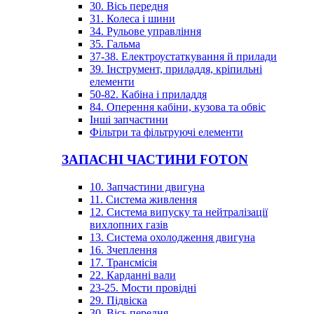
30. Вісь передня
31. Колеса і шини
34. Рульове управління
35. Гальма
37-38. Електроустаткування й прилади
39. Інструмент, приладдя, кріпильні
елементи
50-82. Кабіна і приладдя
84. Оперення кабіни, кузова та обвіс
Інші запчастини
Фільтри та фільтруючі елементи
ЗАПАСНІ ЧАСТИНИ FOTON
10. Запчастини двигуна
11. Система живлення
12. Система випуску та нейтралізації
вихлопних газів
13. Система охолодження двигуна
16. Зчеплення
17. Трансмісія
22. Карданні вали
23-25. Мости провідні
29. Підвіска
30. Вісь передня