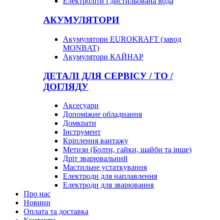
Електроліти і дистильована вода
АКУМУЛЯТОРИ
Акумулятори EUROKRAFT (завод
MONBAT)
Акумулятори КАЙНАР
ДЕТАЛІ ДЛЯ СЕРВІСУ / ТО /
ДОГЛЯДУ
Аксесуари
Допоміжне обладнання
Домкрати
Інструмент
Кріплення вантажу
Метизи (Болти, гайки, шайби та інше)
Дріт зварювальний
Мастильне устаткування
Електроди для наплавлення
Електроди для зварювання
Про нас
Новини
Оплата та доставка