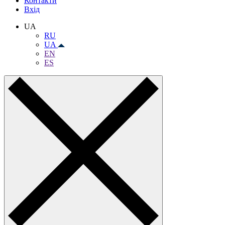
Контакти
Вхiд
UA
RU
UA
EN
ES