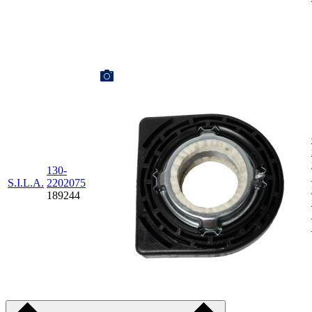
130-
S.I.L.A.
2202075
189244