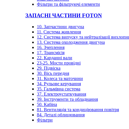
Фільтри та фільтруючі елементи
ЗАПАСНІ ЧАСТИНИ FOTON
10. Запчастини двигуна
11. Система живлення
12. Система випуску та нейтралізації вихлопн
13. Система охолодження двигуна
16. Зчеплення
17. Трансмісія
22. Карданні вали
23-25. Мости провідні
29. Підвіска
30. Вісь передня
31. Колеса та маточини
34. Рульове керування
35. Гальмівна система
37. Електроустаткування
39. Інструменти та обладнання
50. Кабіна
81. Вентиляція та кондиціювання повітря
84. Деталі облицювання
Фільтри