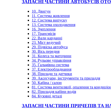
ЗАПАСНІ ЧАСТИНИ АВТОБУСІВ OT
10. Двигун
11. Система живлення
12. Система випуску
13. Система охолодження
16. Зчеплення
17. Трансмісія
22. Вали карданні
23. Міст ведучий
29. Підвіска автобуса
30. Вісь передня
31. Колеса та маточини
34. Рульове управління
35. Гальмівна система
37. Електрообладнання
38. Прилади та датчики
39. Аксесуари, інструменти та приладдя
50. Кабіна / салон
81. Система вентиляції, опалення та кондиці
82. Приладдя кабіни водія
84. Кузовні деталі
ЗАПАСНІ ЧАСТИНИ ПРИЧЕПІВ ТА Н