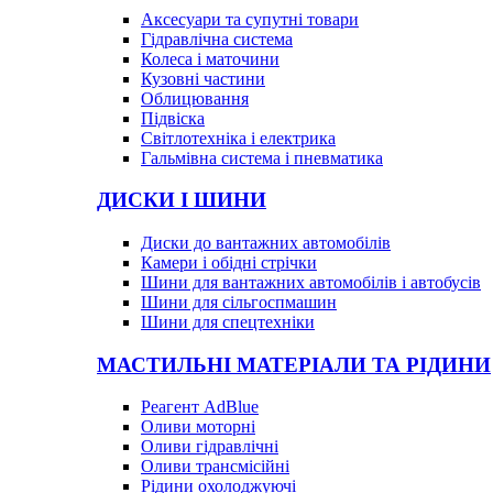
Аксесуари та супутні товари
Гідравлічна система
Колеса і маточини
Кузовні частини
Облицювання
Підвіска
Світлотехніка і електрика
Гальмівна система і пневматика
ДИСКИ І ШИНИ
Диски до вантажних автомобілів
Камери і обідні стрічки
Шини для вантажних автомобілів і автобусів
Шини для сільгоспмашин
Шини для спецтехніки
МАСТИЛЬНІ МАТЕРІАЛИ ТА РІДИНИ
Реагент AdBlue
Оливи моторні
Оливи гідравлічні
Оливи трансмісійні
Рідини охолоджуючі