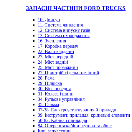
ЗАПАСНІ ЧАСТИНИ FORD TRUCKS
10. Двигун
11. Система живлення
12. Система випуску газів
13. Система охолодження
16. Зчеплення
17. Коробка передач
22. Вали карданні
23. Міст передній
24. Міст задній
25. Міст проміжний
27. Пристрій сідельно-зчіпний
28. Рама
29. Підвіска
30. Вісь передня
31. Колеса і шини
34. Рульове управління
35. Гальма
37-38. Електроустаткування й прилади
39. Інструмент, приладдя, кріпильні елементи
50-82. Кабіна і приладдя
84. Оперення кабіни, кузова та обвіс
Інші запчастини