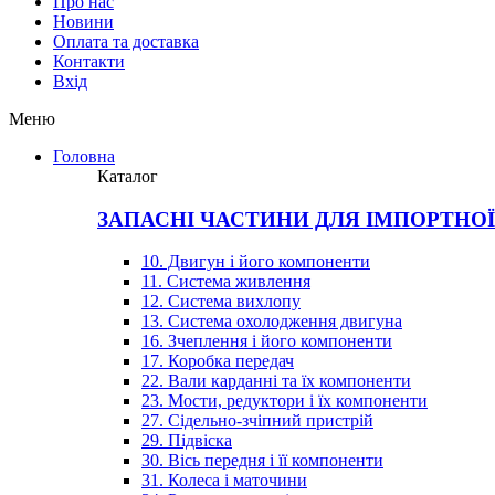
Про нас
Новини
Оплата та доставка
Контакти
Вхiд
Меню
Головна
Каталог
ЗАПАСНІ ЧАСТИНИ ДЛЯ ІМПОРТНО
10. Двигун і його компоненти
11. Система живлення
12. Система вихлопу
13. Система охолодження двигуна
16. Зчеплення і його компоненти
17. Коробка передач
22. Вали карданні та їх компоненти
23. Мости, редуктори і їх компоненти
27. Сідельно-зчіпний пристрій
29. Підвіска
30. Вісь передня і її компоненти
31. Колеса і маточини