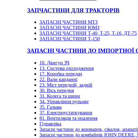
ЗАПЧАСТИНИ ДЛЯ ТРАКТОРІВ
ЗАПАСНІ ЧАСТИНИ МТЗ
ЗАПАСНІ ЧАСТИНИ ЮМЗ
ЗАПАСНІ ЧАСТИНИ Т-40, Т-25, Т-16, ДТ-75
ЗАПАСНІ ЧАСТИНИ Т-150
ЗАПАСНІ ЧАСТИНИ ДО ІМПОРТНОЇ
10. Двигун ЗЧ
13. Система охолодження
17. Коробка передач
22. Вали карданні
23. Міст передній, задній
30. Вісь передня
31. Колеса та шини
34. Управління рульове
35. Гальма
37. Електроустаткування
81. Вентиляція та опалення
Гідравліка
Запасні частини до жниварок, сівалок, апараті
Запасні частини до комбайнів JOHN DEER