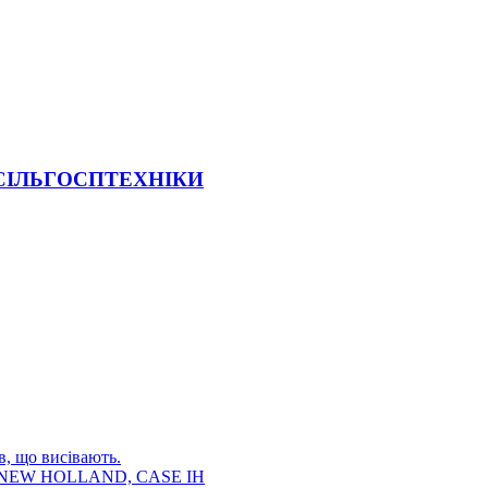
 СІЛЬГОСПТЕХНІКИ
в, що висівають.
E, NEW HOLLAND, CASE IH