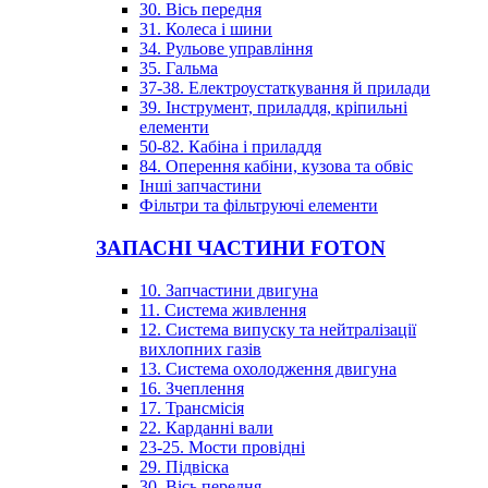
30. Вісь передня
31. Колеса і шини
34. Рульове управління
35. Гальма
37-38. Електроустаткування й прилади
39. Інструмент, приладдя, кріпильні
елементи
50-82. Кабіна і приладдя
84. Оперення кабіни, кузова та обвіс
Інші запчастини
Фільтри та фільтруючі елементи
ЗАПАСНІ ЧАСТИНИ FOTON
10. Запчастини двигуна
11. Система живлення
12. Система випуску та нейтралізації
вихлопних газів
13. Система охолодження двигуна
16. Зчеплення
17. Трансмісія
22. Карданні вали
23-25. Мости провідні
29. Підвіска
30. Вісь передня