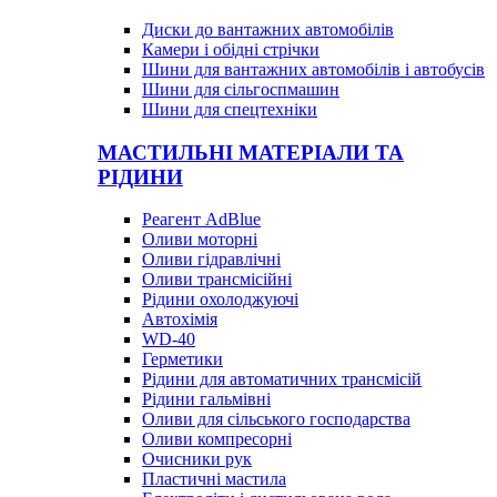
Диски до вантажних автомобілів
Камери і обідні стрічки
Шини для вантажних автомобілів і автобусів
Шини для сільгоспмашин
Шини для спецтехніки
МАСТИЛЬНІ МАТЕРІАЛИ ТА
РІДИНИ
Реагент AdBlue
Оливи моторні
Оливи гідравлічні
Оливи трансмісійні
Рідини охолоджуючі
Автохімія
WD-40
Герметики
Рідини для автоматичних трансмісій
Рідини гальмівні
Оливи для сільського господарства
Оливи компресорні
Очисники рук
Пластичні мастила