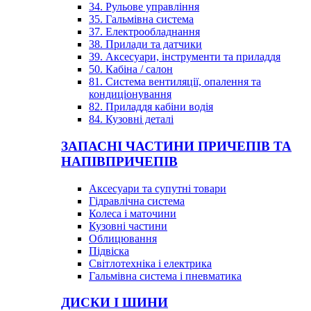
34. Рульове управління
35. Гальмівна система
37. Електрообладнання
38. Прилади та датчики
39. Аксесуари, інструменти та приладдя
50. Кабіна / салон
81. Система вентиляції, опалення та
кондиціонування
82. Приладдя кабіни водія
84. Кузовні деталі
ЗАПАСНІ ЧАСТИНИ ПРИЧЕПІВ ТА
НАПІВПРИЧЕПІВ
Аксесуари та супутні товари
Гідравлічна система
Колеса і маточини
Кузовні частини
Облицювання
Підвіска
Світлотехніка і електрика
Гальмівна система і пневматика
ДИСКИ І ШИНИ