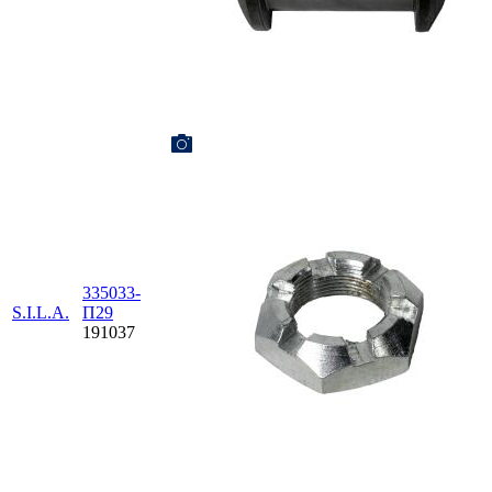
335033-
S.I.L.A.
П29
191037