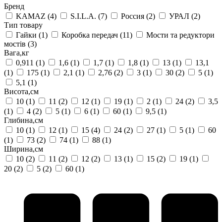
Бренд
KAMAZ
(4)
S.I.L.A.
(7)
Россия
(2)
УРАЛ
(2)
Тип товару
Гайки
(1)
Коробка передач
(11)
Мости та редуктори
мостів
(3)
Вага,кг
0,911
(1)
1,6
(1)
1,7
(1)
1,8
(1)
13
(1)
13,1
(1)
175
(1)
2,1
(1)
2,76
(2)
3
(1)
30
(2)
5
(1)
5,1
(1)
Висота,см
10
(1)
11
(2)
12
(1)
19
(1)
2
(1)
24
(2)
3,5
(1)
4
(2)
5
(1)
6
(1)
60
(1)
9,5
(1)
Глибина,см
10
(1)
12
(1)
15
(4)
24
(2)
27
(1)
5
(1)
60
(1)
73
(2)
74
(1)
88
(1)
Ширина,см
10
(2)
11
(2)
12
(2)
13
(1)
15
(2)
19
(1)
20
(2)
5
(2)
60
(1)