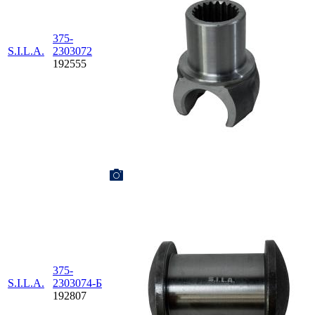
375-
S.I.L.A.
2303072
192555
375-
S.I.L.A.
2303074-Б
192807