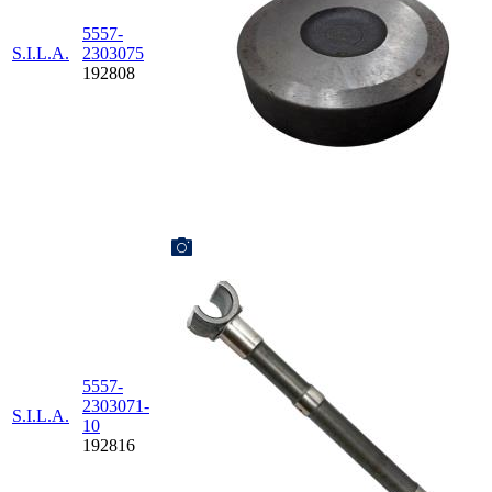
5557-
S.I.L.A.
2303075
192808
5557-
2303071-
S.I.L.A.
10
192816