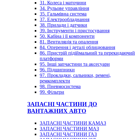
31. Колеса і маточини
34. Рульове управління
35. Гальмівна система
37. Електрообладнання
38. Прилади і датчики
39. Інструменти і пристосування
50. Кабіна і її компоненти
81. Вентиляція та опалення
84. Оперення і деталі облицювання
86. Пристрій підіймальний та перекидаючий
платформи
95. Інші запчастини та аксесуари
96. Підшипники
97. Прокладки, сальники, ремені,
ремкомплекти
98. Пневмосистема
99. Фільтри
ЗАПАСНІ ЧАСТИНИ ДО
ВАНТАЖНИХ АВТО
ЗАПАСНІ ЧАСТИНИ КАМАЗ
ЗАПАСНІ ЧАСТИНИ МАЗ
ЗАПАСНІ ЧАСТИНИ ГАЗ