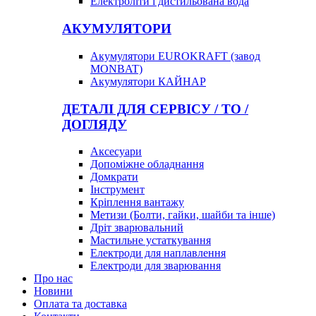
Електроліти і дистильована вода
АКУМУЛЯТОРИ
Акумулятори EUROKRAFT (завод
MONBAT)
Акумулятори КАЙНАР
ДЕТАЛІ ДЛЯ СЕРВІСУ / ТО /
ДОГЛЯДУ
Аксесуари
Допоміжне обладнання
Домкрати
Інструмент
Кріплення вантажу
Метизи (Болти, гайки, шайби та інше)
Дріт зварювальний
Мастильне устаткування
Електроди для наплавлення
Електроди для зварювання
Про нас
Новини
Оплата та доставка