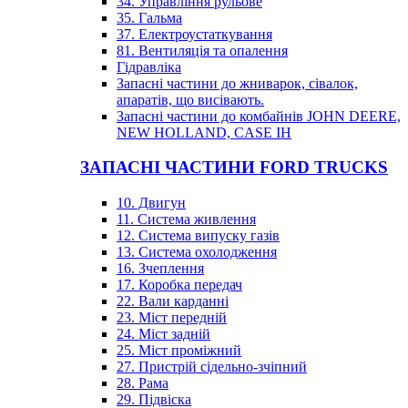
34. Управління рульове
35. Гальма
37. Електроустаткування
81. Вентиляція та опалення
Гідравліка
Запасні частини до жниварок, сівалок,
апаратів, що висівають.
Запасні частини до комбайнів JOHN DEERE,
NEW HOLLAND, CASE IH
ЗАПАСНІ ЧАСТИНИ FORD TRUCKS
10. Двигун
11. Система живлення
12. Система випуску газів
13. Система охолодження
16. Зчеплення
17. Коробка передач
22. Вали карданні
23. Міст передній
24. Міст задній
25. Міст проміжний
27. Пристрій сідельно-зчіпний
28. Рама
29. Підвіска