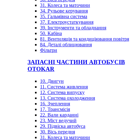
31. Колеса та маточини
34. Рульове керування
35. Гальмівна система
37. Електроустаткування
39. Інструменти та обладнання
50. Кабіна
81. Вентиляція та кондиціювання повітря
84. Деталі облицювання
Фільтри
ЗАПАСНІ ЧАСТИНИ АВТОБУСІВ
OTOKAR
10. Двигун
11. Система живлення
12. Система випуску
13. Система охолодження
16. Зчеплення
17. Трансмісія
22. Вали карданні
23. Міст ведучий
29. Підвіска автобуса
30. Вісь передня
31. Колеса та маточини