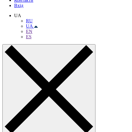
Контакти
Вхiд
UA
RU
UA
EN
ES