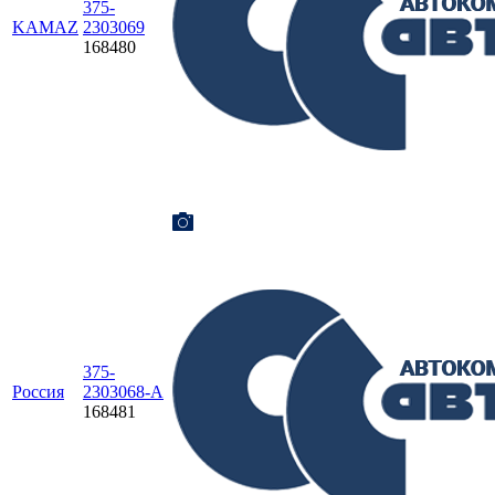
375-
KAMAZ
2303069
168480
375-
Россия
2303068-А
168481