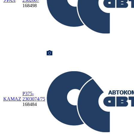
УРАЛ
2302007
168498
Р375-
KAMAZ
2303074/75
168484