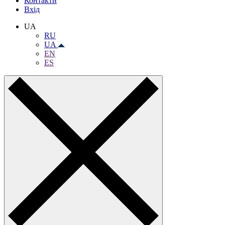
Контакти
Вхiд
UA
RU
UA
EN
ES