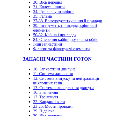
30. Вісь передня
31. Колеса і шини
34. Рульове управління
35. Гальма
37-38. Електроустаткування й прилади
39. Інструмент, приладдя, кріпильні
елементи
50-82. Кабіна і приладдя
84. Оперення кабіни, кузова та обвіс
Інші запчастини
Фільтри та фільтруючі елементи
ЗАПАСНІ ЧАСТИНИ FOTON
10. Запчастини двигуна
11. Система живлення
12. Система випуску та нейтралізації
вихлопних газів
13. Система охолодження двигуна
16. Зчеплення
17. Трансмісія
22. Карданні вали
23-25. Мости провідні
29. Підвіска
30. Вісь передня