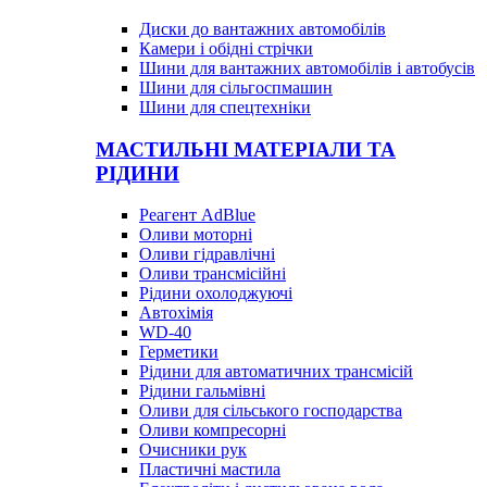
Диски до вантажних автомобілів
Камери і обідні стрічки
Шини для вантажних автомобілів і автобусів
Шини для сільгоспмашин
Шини для спецтехніки
МАСТИЛЬНІ МАТЕРІАЛИ ТА
РІДИНИ
Реагент AdBlue
Оливи моторні
Оливи гідравлічні
Оливи трансмісійні
Рідини охолоджуючі
Автохімія
WD-40
Герметики
Рідини для автоматичних трансмісій
Рідини гальмівні
Оливи для сільського господарства
Оливи компресорні
Очисники рук
Пластичні мастила