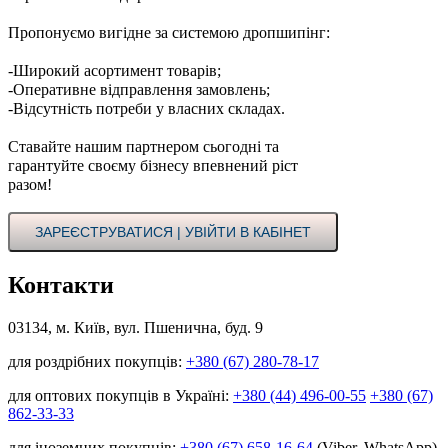
Пропонуємо вигідне за системою дропшипінг:
-Широкий асортимент товарів;
-Оперативне відправлення замовлень;
-Відсутність потреби у власних складах.
Ставайте нашим партнером сьогодні та
гарантуйте своєму бізнесу впевнений ріст
разом!
ЗАРЕЄСТРУВАТИСЯ | УВІЙТИ В КАБІНЕТ
Контакти
03134, м. Київ, вул. Пшенична, буд. 9
для роздрібних покупців:
+380 (67) 280-78-17
для оптових покупців в Україні:
+380 (44) 496-00-55
+380 (67)
862-33-33
для іноземних покупців:
+380 (67) 658-16-64
(Viber, WhatsApp)