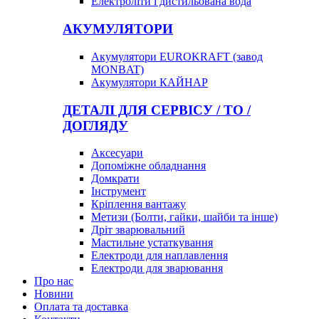
Електроліти і дистильована вода
АКУМУЛЯТОРИ
Акумулятори EUROKRAFT (завод
MONBAT)
Акумулятори КАЙНАР
ДЕТАЛІ ДЛЯ СЕРВІСУ / ТО /
ДОГЛЯДУ
Аксесуари
Допоміжне обладнання
Домкрати
Інструмент
Кріплення вантажу
Метизи (Болти, гайки, шайби та інше)
Дріт зварювальний
Мастильне устаткування
Електроди для наплавлення
Електроди для зварювання
Про нас
Новини
Оплата та доставка