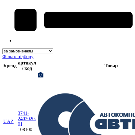
Фільтр підбору
артикул
Бренд
Товар
/ код
3741-
2402020-
UAZ
01
108100