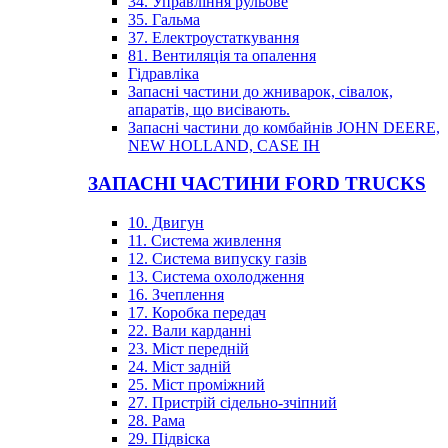
34. Управління рульове
35. Гальма
37. Електроустаткування
81. Вентиляція та опалення
Гідравліка
Запасні частини до жниварок, сівалок,
апаратів, що висівають.
Запасні частини до комбайнів JOHN DEERE,
NEW HOLLAND, CASE IH
ЗАПАСНІ ЧАСТИНИ FORD TRUCKS
10. Двигун
11. Система живлення
12. Система випуску газів
13. Система охолодження
16. Зчеплення
17. Коробка передач
22. Вали карданні
23. Міст передній
24. Міст задній
25. Міст проміжний
27. Пристрій сідельно-зчіпний
28. Рама
29. Підвіска