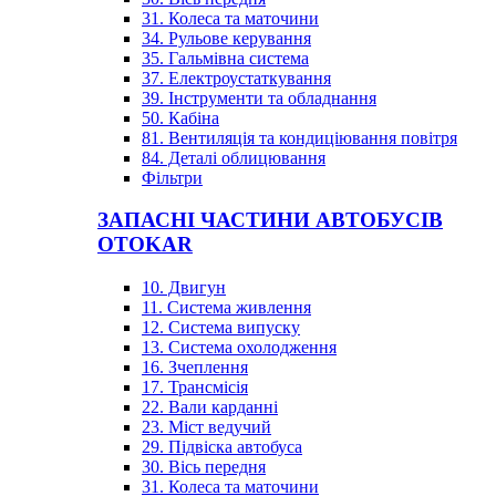
31. Колеса та маточини
34. Рульове керування
35. Гальмівна система
37. Електроустаткування
39. Інструменти та обладнання
50. Кабіна
81. Вентиляція та кондиціювання повітря
84. Деталі облицювання
Фільтри
ЗАПАСНІ ЧАСТИНИ АВТОБУСІВ
OTOKAR
10. Двигун
11. Система живлення
12. Система випуску
13. Система охолодження
16. Зчеплення
17. Трансмісія
22. Вали карданні
23. Міст ведучий
29. Підвіска автобуса
30. Вісь передня
31. Колеса та маточини