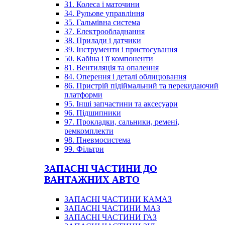
31. Колеса і маточини
34. Рульове управління
35. Гальмівна система
37. Електрообладнання
38. Прилади і датчики
39. Інструменти і пристосування
50. Кабіна і її компоненти
81. Вентиляція та опалення
84. Оперення і деталі облицювання
86. Пристрій підіймальний та перекидаючий
платформи
95. Інші запчастини та аксесуари
96. Підшипники
97. Прокладки, сальники, ремені,
ремкомплекти
98. Пневмосистема
99. Фільтри
ЗАПАСНІ ЧАСТИНИ ДО
ВАНТАЖНИХ АВТО
ЗАПАСНІ ЧАСТИНИ КАМАЗ
ЗАПАСНІ ЧАСТИНИ МАЗ
ЗАПАСНІ ЧАСТИНИ ГАЗ