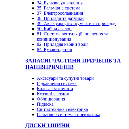
34. Рульове управління
35. Гальмівна система
37. Електрообладнання
38. Прилади та датчики
39. Аксесуари, інструменти та приладдя
50. Кабіна / салон
81. Система вентиляції, опалення та
кондиціонування
82. Приладдя кабіни водія
84. Кузовні деталі
ЗАПАСНІ ЧАСТИНИ ПРИЧЕПІВ ТА
НАПІВПРИЧЕПІВ
Аксесуари та супутні товари
Гідравлічна система
Колеса і маточини
Кузовні частини
Облицювання
Підвіска
Світлотехніка і електрика
Гальмівна система і пневматика
ДИСКИ І ШИНИ