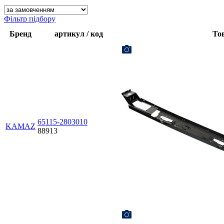
Фільтр підбору
Бренд
артикул / код
То
65115-2803010
KAMAZ
88913