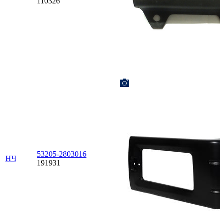
110326
53205-2803016
НЧ
191931