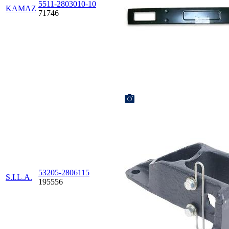
5511-2803010-10
KAMAZ
71746
53205-2806115
S.I.L.A.
195556