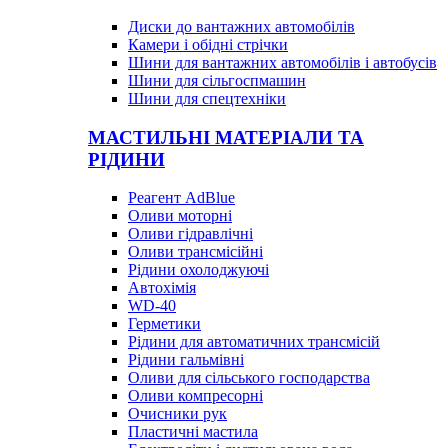
Диски до вантажних автомобілів
Камери і обідні стрічки
Шини для вантажних автомобілів і автобусів
Шини для сільгоспмашин
Шини для спецтехніки
МАСТИЛЬНІ МАТЕРІАЛИ ТА
РІДИНИ
Реагент AdBlue
Оливи моторні
Оливи гідравлічні
Оливи трансмісійні
Рідини охолоджуючі
Автохімія
WD-40
Герметики
Рідини для автоматичних трансмісій
Рідини гальмівні
Оливи для сільського господарства
Оливи компресорні
Очисники рук
Пластичні мастила