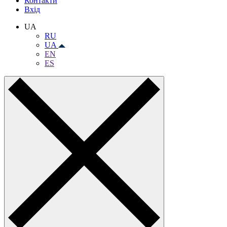
Контакти
Вхiд
UA
RU
UA
EN
ES