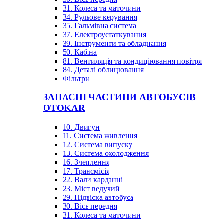
31. Колеса та маточини
34. Рульове керування
35. Гальмівна система
37. Електроустаткування
39. Інструменти та обладнання
50. Кабіна
81. Вентиляція та кондиціювання повітря
84. Деталі облицювання
Фільтри
ЗАПАСНІ ЧАСТИНИ АВТОБУСІВ
OTOKAR
10. Двигун
11. Система живлення
12. Система випуску
13. Система охолодження
16. Зчеплення
17. Трансмісія
22. Вали карданні
23. Міст ведучий
29. Підвіска автобуса
30. Вісь передня
31. Колеса та маточини