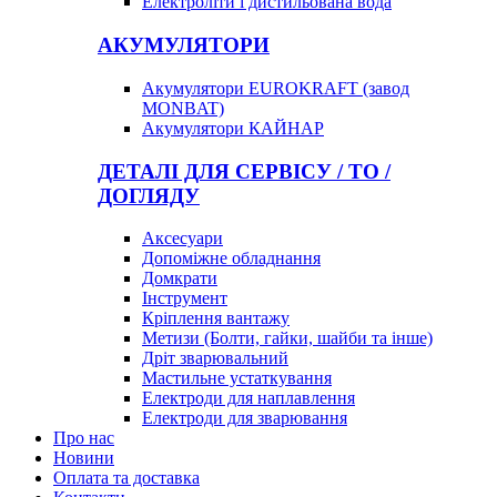
Електроліти і дистильована вода
АКУМУЛЯТОРИ
Акумулятори EUROKRAFT (завод
MONBAT)
Акумулятори КАЙНАР
ДЕТАЛІ ДЛЯ СЕРВІСУ / ТО /
ДОГЛЯДУ
Аксесуари
Допоміжне обладнання
Домкрати
Інструмент
Кріплення вантажу
Метизи (Болти, гайки, шайби та інше)
Дріт зварювальний
Мастильне устаткування
Електроди для наплавлення
Електроди для зварювання
Про нас
Новини
Оплата та доставка