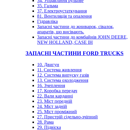
34. Управління рульове
35. Гальма
37. Електроустаткування
81. Вентиляція та опалення
Гідравліка
Запасні частини до жниварок, сівалок,
апаратів, що висівають.
Запасні частини до комбайнів JOHN DEERE,
NEW HOLLAND, CASE IH
ЗАПАСНІ ЧАСТИНИ FORD TRUCKS
10. Двигун
11. Система живлення
12. Система випуску газів
13. Система охолодження
16. Зчеплення
17. Коробка передач
22. Вали карданні
23. Міст передній
24. Міст задній
25. Міст проміжний
27. Пристрій сідельно-зчіпний
28. Рама
29. Підвіска