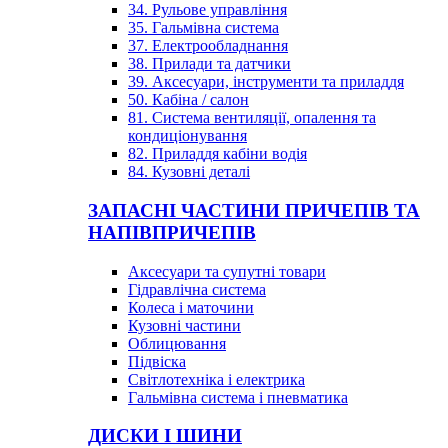
34. Рульове управління
35. Гальмівна система
37. Електрообладнання
38. Прилади та датчики
39. Аксесуари, інструменти та приладдя
50. Кабіна / салон
81. Система вентиляції, опалення та
кондиціонування
82. Приладдя кабіни водія
84. Кузовні деталі
ЗАПАСНІ ЧАСТИНИ ПРИЧЕПІВ ТА
НАПІВПРИЧЕПІВ
Аксесуари та супутні товари
Гідравлічна система
Колеса і маточини
Кузовні частини
Облицювання
Підвіска
Світлотехніка і електрика
Гальмівна система і пневматика
ДИСКИ І ШИНИ