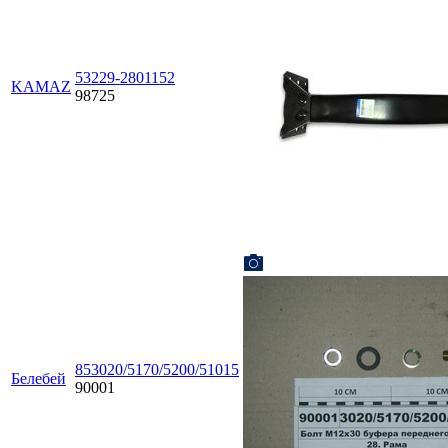
53229-2801152
KAMAZ
98725
853020/5170/5200/51015
Белебей
90001