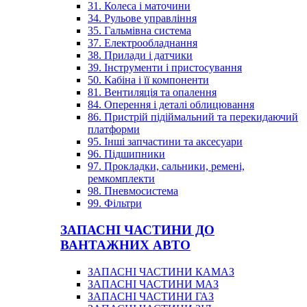
31. Колеса і маточини
34. Рульове управління
35. Гальмівна система
37. Електрообладнання
38. Прилади і датчики
39. Інструменти і пристосування
50. Кабіна і її компоненти
81. Вентиляція та опалення
84. Оперення і деталі облицювання
86. Пристрій підіймальний та перекидаючий
платформи
95. Інші запчастини та аксесуари
96. Підшипники
97. Прокладки, сальники, ремені,
ремкомплекти
98. Пневмосистема
99. Фільтри
ЗАПАСНІ ЧАСТИНИ ДО
ВАНТАЖНИХ АВТО
ЗАПАСНІ ЧАСТИНИ КАМАЗ
ЗАПАСНІ ЧАСТИНИ МАЗ
ЗАПАСНІ ЧАСТИНИ ГАЗ