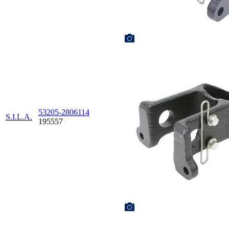
53205-2806114
S.I.L.A.
195557