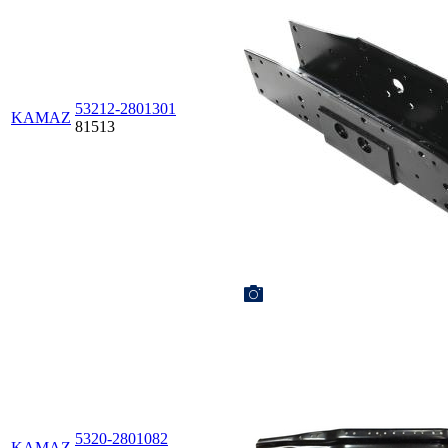
53212-2801301
KAMAZ
81513
5320-2801082
KAMAZ