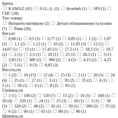
Бренд
KAMAZ
(41)
S.I.L.A.
(2)
Белебей
(1)
НЧ
(1)
СНГ
(18)
Тип товару
Витратні матеріали
(2)
Деталі облицювання та кузова
(7)
Рама
(20)
Вага,кг
0,06
(1)
0,5
(1)
0,77
(1)
0,85
(1)
1
(2)
1,07
(2)
1,1
(2)
1,12
(1)
10
(2)
11,05
(3)
12
(1)
14,07
(1)
15
(1)
17,45
(1)
17,5
(1)
18,5
(1)
19,7
(2)
2
(1)
2,5
(1)
20
(1)
25
(1)
26,5
(1)
3
(1)
3,85
(1)
300
(2)
360
(2)
4
(2)
4,15
(2)
4,25
(2)
5
(1)
6
(3)
8,65
(3)
Висота,см
1
(2)
10
(15)
12
(4)
15
(3)
2
(1)
20
(5)
24
(4)
25
(1)
27
(1)
3
(1)
30
(2)
35
(2)
4
(1)
5
(1)
50
(1)
6
(1)
8
(2)
85
(1)
Глибина,см
1
(1)
100
(2)
120
(7)
15
(2)
16
(5)
160
(1)
20
(4)
220
(1)
24
(1)
25
(3)
28
(1)
3
(1)
30
(3)
320
(2)
40
(2)
45
(1)
50
(1)
500
(2)
55
(2)
6
(2)
60
(1)
65
(1)
80
(1)
90
(1)
Ширина,см