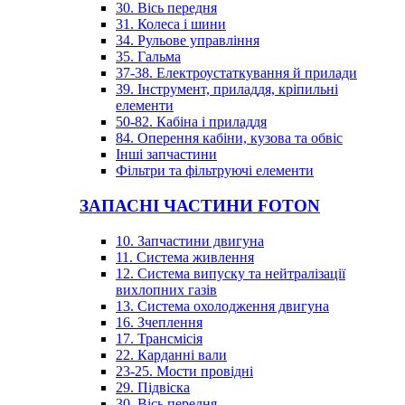
30. Вісь передня
31. Колеса і шини
34. Рульове управління
35. Гальма
37-38. Електроустаткування й прилади
39. Інструмент, приладдя, кріпильні
елементи
50-82. Кабіна і приладдя
84. Оперення кабіни, кузова та обвіс
Інші запчастини
Фільтри та фільтруючі елементи
ЗАПАСНІ ЧАСТИНИ FOTON
10. Запчастини двигуна
11. Система живлення
12. Система випуску та нейтралізації
вихлопних газів
13. Система охолодження двигуна
16. Зчеплення
17. Трансмісія
22. Карданні вали
23-25. Мости провідні
29. Підвіска
30. Вісь передня