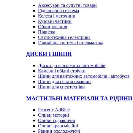
Аксесуари та супутні товари
Гідравлічна система
Колеса і маточини
Кузовні частини
Облицювання
Підвіска
Світлотехніка і електрика
Гальмівна система і пневматика
ДИСКИ І ШИНИ
Диски до вантажних автомобілів
Камери і обідні стрічки
Шини для вантажних автомобілів і автобусів
Шини для сільгоспмашин
Шини для спецтехніки
МАСТИЛЬНІ МАТЕРІАЛИ ТА РІДИНИ
Реагент AdBlue
Оливи моторні
Оливи гідравлічні
Оливи трансмісійні
Рідини охолоджуючі