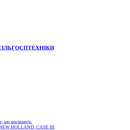
 СІЛЬГОСПТЕХНІКИ
в, що висівають.
E, NEW HOLLAND, CASE IH