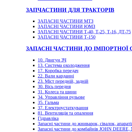
ЗАПЧАСТИНИ ДЛЯ ТРАКТОРІВ
ЗАПАСНІ ЧАСТИНИ МТЗ
ЗАПАСНІ ЧАСТИНИ ЮМЗ
ЗАПАСНІ ЧАСТИНИ Т-40, Т-25, Т-16, ДТ-75
ЗАПАСНІ ЧАСТИНИ Т-150
ЗАПАСНІ ЧАСТИНИ ДО ІМПОРТНОЇ
10. Двигун ЗЧ
13. Система охолодження
17. Коробка передач
22. Вали карданні
23. Міст передній, задній
30. Вісь передня
31. Колеса та шини
34. Управління рульове
35. Гальма
37. Електроустаткування
81. Вентиляція та опалення
Гідравліка
Запасні частини до жниварок, сівалок, апараті
Запасні частини до комбайнів JOHN DEER