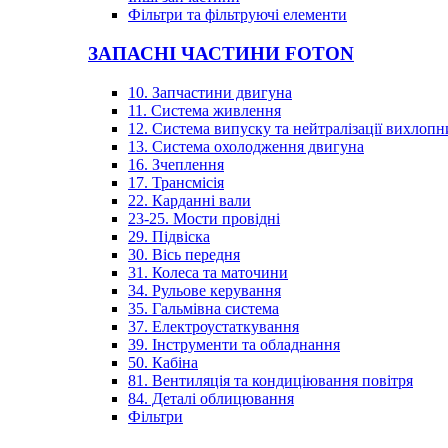
Фільтри та фільтруючі елементи
ЗАПАСНІ ЧАСТИНИ FOTON
10. Запчастини двигуна
11. Система живлення
12. Система випуску та нейтралізації вихлопн
13. Система охолодження двигуна
16. Зчеплення
17. Трансмісія
22. Карданні вали
23-25. Мости провідні
29. Підвіска
30. Вісь передня
31. Колеса та маточини
34. Рульове керування
35. Гальмівна система
37. Електроустаткування
39. Інструменти та обладнання
50. Кабіна
81. Вентиляція та кондиціювання повітря
84. Деталі облицювання
Фільтри