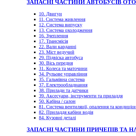
ЗАПАСНІ ЧАСТИНИ АВТОБУСІВ OT
10. Двигун
11. Система живлення
12. Система випуску
13. Система охолодження
16. Зчеплення
17. Трансмісія
22. Вали карданні
23. Міст ведучий
29. Підвіска автобуса
30. Вісь передня
31. Колеса та маточини
34. Рульове управління
35. Гальмівна система
37. Електрообладнання
38. Прилади та датчики
39. Аксесуари, інструменти та приладдя
50. Кабіна / салон
81. Система вентиляції, опалення та кондиці
82. Приладдя кабіни водія
84. Кузовні деталі
ЗАПАСНІ ЧАСТИНИ ПРИЧЕПІВ ТА Н