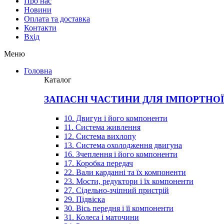
Про нас
Новини
Оплата та доставка
Контакти
Вхiд
Меню
Головна
Каталог
ЗАПАСНІ ЧАСТИНИ ДЛЯ ІМПОРТНО
10. Двигун і його компоненти
11. Система живлення
12. Система вихлопу
13. Система охолодження двигуна
16. Зчеплення і його компоненти
17. Коробка передач
22. Вали карданні та їх компоненти
23. Мости, редуктори і їх компоненти
27. Сідельно-зчіпний пристрій
29. Підвіска
30. Вісь передня і її компоненти
31. Колеса і маточини