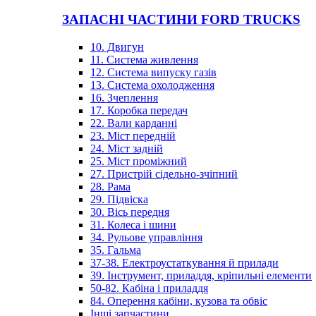
ЗАПАСНІ ЧАСТИНИ FORD TRUCKS
10. Двигун
11. Система живлення
12. Система випуску газів
13. Система охолодження
16. Зчеплення
17. Коробка передач
22. Вали карданні
23. Міст передній
24. Міст задній
25. Міст проміжний
27. Пристрій сідельно-зчіпний
28. Рама
29. Підвіска
30. Вісь передня
31. Колеса і шини
34. Рульове управління
35. Гальма
37-38. Електроустаткування й прилади
39. Інструмент, приладдя, кріпильні елементи
50-82. Кабіна і приладдя
84. Оперення кабіни, кузова та обвіс
Інші запчастини