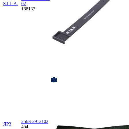
S.I.L.A.
02
188137
256Б-2912102
ЯРЗ
454