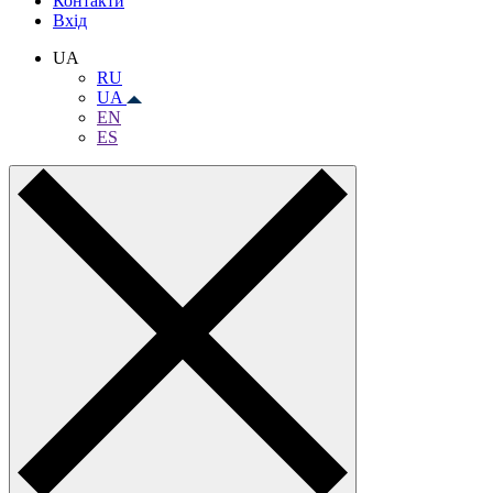
Контакти
Вхiд
UA
RU
UA
EN
ES