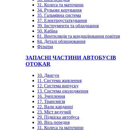
31. Колеса та маточини
34. Рульове керування
35. Гальмівна система
37. Електроустаткування
39. Інструменти та обладнання
50. Кабіна
81. Вентиляція та кондиціювання повітря
84. Деталі облицювання
Фільтри
ЗАПАСНІ ЧАСТИНИ АВТОБУСІВ
OTOKAR
10. Двигун
11. Система живлення
12. Система випуску
13. Система охолодження
16. Зчеплення
17. Трансмісія
22. Вали карданні
23. Міст ведучий
29. Підвіска автобуса
30. Вісь передня
31. Колеса та маточини