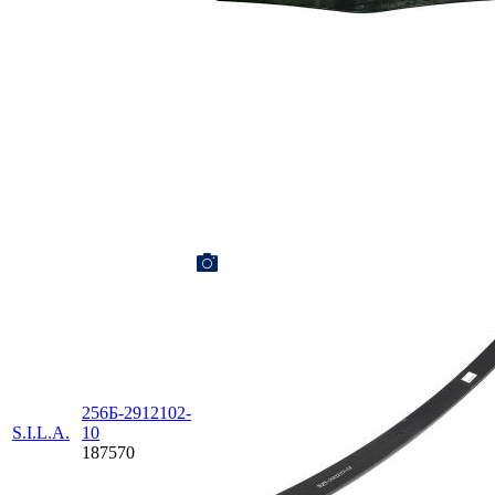
256Б-2912102-
S.I.L.A.
10
187570