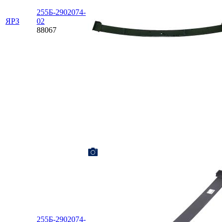
255Б-2902074-
ЯРЗ
02
88067
255Б-2902074-