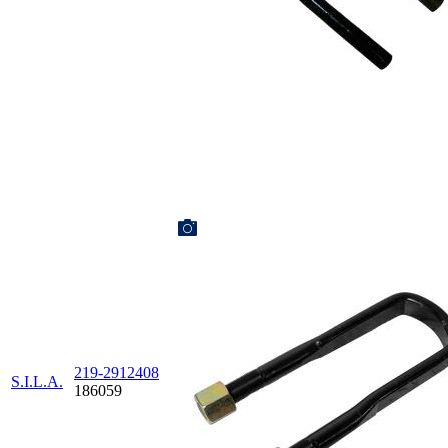
219-2912408
S.I.L.A.
186059