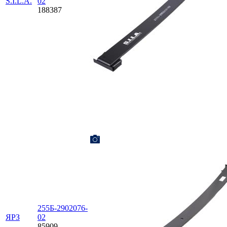
S.I.L.A.
02
188387
255Б-2902076-
ЯРЗ
02
85909