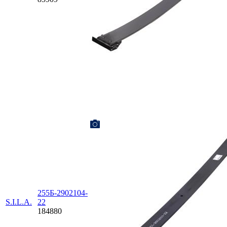
255Б-2902104-
S.I.L.A.
22
184880