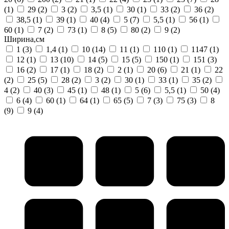
(1)
29
(2)
3
(2)
3,5
(1)
30
(1)
33
(2)
36
(2)
38,5
(1)
39
(1)
40
(4)
5
(7)
5,5
(1)
56
(1)
60
(1)
7
(2)
73
(1)
8
(5)
80
(2)
9
(2)
Ширина,см
1
(3)
1,4
(1)
10
(14)
11
(1)
110
(1)
1147
(1)
12
(1)
13
(10)
14
(5)
15
(5)
150
(1)
151
(3)
16
(2)
17
(1)
18
(2)
2
(1)
20
(6)
21
(1)
22
(2)
25
(5)
28
(2)
3
(2)
30
(1)
33
(1)
35
(2)
4
(2)
40
(3)
45
(1)
48
(1)
5
(6)
5,5
(1)
50
(4)
6
(4)
60
(1)
64
(1)
65
(5)
7
(3)
75
(3)
8
(9)
9
(4)