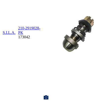
210-2919028-
S.I.L.A.
РК
173042