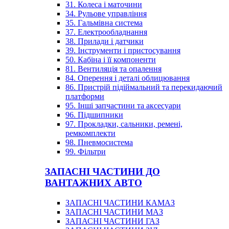
31. Колеса і маточини
34. Рульове управління
35. Гальмівна система
37. Електрообладнання
38. Прилади і датчики
39. Інструменти і пристосування
50. Кабіна і її компоненти
81. Вентиляція та опалення
84. Оперення і деталі облицювання
86. Пристрій підіймальний та перекидаючий
платформи
95. Інші запчастини та аксесуари
96. Підшипники
97. Прокладки, сальники, ремені,
ремкомплекти
98. Пневмосистема
99. Фільтри
ЗАПАСНІ ЧАСТИНИ ДО
ВАНТАЖНИХ АВТО
ЗАПАСНІ ЧАСТИНИ КАМАЗ
ЗАПАСНІ ЧАСТИНИ МАЗ
ЗАПАСНІ ЧАСТИНИ ГАЗ