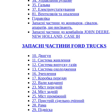
34. Управління рульове
35. Гальма
37. Електроустаткування
81. Вентиляція та опалення
Гідравліка
Запасні частини до жниварок, сівалок,
апаратів, що висівають.
Запасні частини до комбайнів JOHN DEERE,
NEW HOLLAND, CASE IH
ЗАПАСНІ ЧАСТИНИ FORD TRUCKS
10. Двигун
11. Система живлення
12. Система випуску газів
13. Система охолодження
16. Зчеплення
17. Коробка передач
22. Вали карданні
23. Міст передній
24. Міст задній
25. Міст проміжний
27. Пристрій сідельно-зчіпний
28. Рама
29. Підвіска