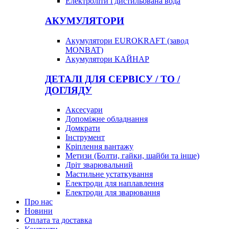
Електроліти і дистильована вода
АКУМУЛЯТОРИ
Акумулятори EUROKRAFT (завод
MONBAT)
Акумулятори КАЙНАР
ДЕТАЛІ ДЛЯ СЕРВІСУ / ТО /
ДОГЛЯДУ
Аксесуари
Допоміжне обладнання
Домкрати
Інструмент
Кріплення вантажу
Метизи (Болти, гайки, шайби та інше)
Дріт зварювальний
Мастильне устаткування
Електроди для наплавлення
Електроди для зварювання
Про нас
Новини
Оплата та доставка