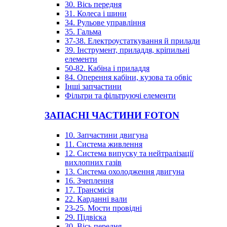
30. Вісь передня
31. Колеса і шини
34. Рульове управління
35. Гальма
37-38. Електроустаткування й прилади
39. Інструмент, приладдя, кріпильні
елементи
50-82. Кабіна і приладдя
84. Оперення кабіни, кузова та обвіс
Інші запчастини
Фільтри та фільтруючі елементи
ЗАПАСНІ ЧАСТИНИ FOTON
10. Запчастини двигуна
11. Система живлення
12. Система випуску та нейтралізації
вихлопних газів
13. Система охолодження двигуна
16. Зчеплення
17. Трансмісія
22. Карданні вали
23-25. Мости провідні
29. Підвіска
30. Вісь передня