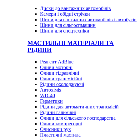
Диски до вантажних автомобілів
Камери і обідні стрічки
Шини для вантажних автомобілів і автобусів
Шини для сільгоспмашин
Шини для спецтехніки
МАСТИЛЬНІ МАТЕРІАЛИ ТА
РІДИНИ
Реагент AdBlue
Оливи моторні
Оливи гідравлічні
Оливи трансмісійні
Рідини охолоджуючі
Автохімія
WD-40
Герметики
Рідини для автоматичних трансмісій
Рідини гальмівні
Оливи для сільського господарства
Оливи компресорні
Очисники рук
Пластичні мастила