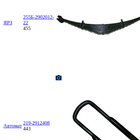
255Б-2902012-
ЯРЗ
22
455
219-2912408
Автомат
443