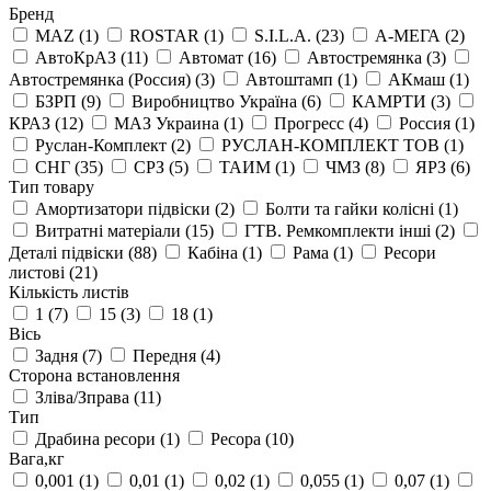
Бренд
MAZ
(1)
ROSTAR
(1)
S.I.L.A.
(23)
А-МЕГА
(2)
АвтоКрАЗ
(11)
Автомат
(16)
Автостремянка
(3)
Автостремянка (Россия)
(3)
Автоштамп
(1)
АКмаш
(1)
БЗРП
(9)
Виробництво Україна
(6)
КАМРТИ
(3)
КРАЗ
(12)
МАЗ Украина
(1)
Прогресс
(4)
Россия
(1)
Руслан-Комплект
(2)
РУСЛАН-КОМПЛЕКТ ТОВ
(1)
СНГ
(35)
СРЗ
(5)
ТАИМ
(1)
ЧМЗ
(8)
ЯРЗ
(6)
Тип товару
Амортизатори підвіски
(2)
Болти та гайки колісні
(1)
Витратні матеріали
(15)
ГТВ. Ремкомплекти інші
(2)
Деталі підвіски
(88)
Кабіна
(1)
Рама
(1)
Ресори
листові
(21)
Кількість листів
1
(7)
15
(3)
18
(1)
Вісь
Задня
(7)
Передня
(4)
Сторона встановлення
Зліва/Зправа
(11)
Тип
Драбина ресори
(1)
Ресора
(10)
Вага,кг
0,001
(1)
0,01
(1)
0,02
(1)
0,055
(1)
0,07
(1)