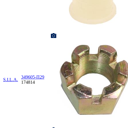
349605-П29
S.I.L.A.
174814