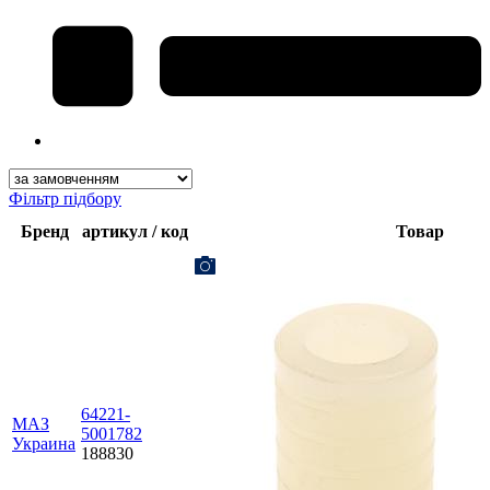
Фільтр підбору
Бренд
артикул / код
Товар
64221-
МАЗ
5001782
Украина
188830