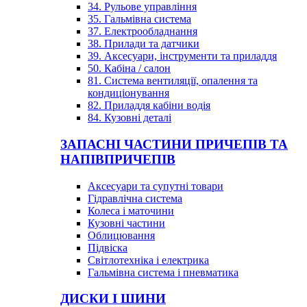
34. Рульове управління
35. Гальмівна система
37. Електрообладнання
38. Прилади та датчики
39. Аксесуари, інструменти та приладдя
50. Кабіна / салон
81. Система вентиляції, опалення та
кондиціонування
82. Приладдя кабіни водія
84. Кузовні деталі
ЗАПАСНІ ЧАСТИНИ ПРИЧЕПІВ ТА
НАПІВПРИЧЕПІВ
Аксесуари та супутні товари
Гідравлічна система
Колеса і маточини
Кузовні частини
Облицювання
Підвіска
Світлотехніка і електрика
Гальмівна система і пневматика
ДИСКИ І ШИНИ