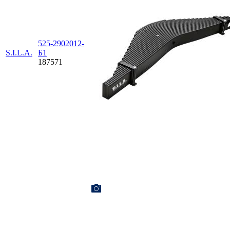
525-2902012-
S.I.L.A.
Б1
187571