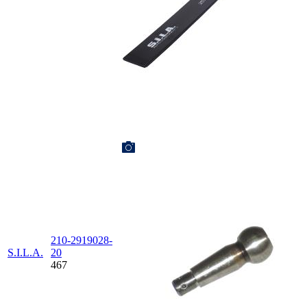
210-2919028-
S.I.L.A.
20
467