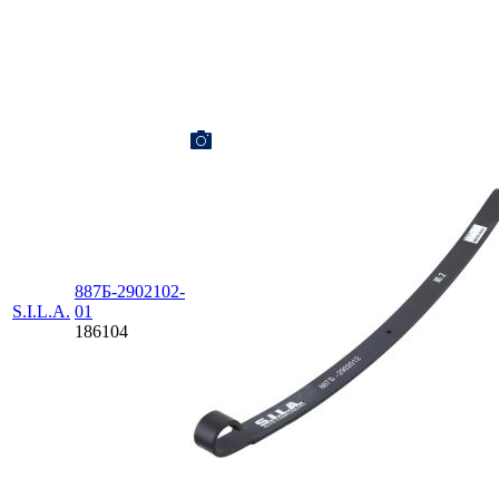
887Б-2902102-
S.I.L.A.
01
186104