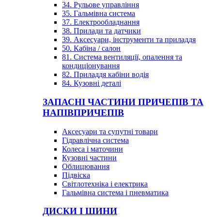
34. Рульове управління
35. Гальмівна система
37. Електрообладнання
38. Прилади та датчики
39. Аксесуари, інструменти та приладдя
50. Кабіна / салон
81. Система вентиляції, опалення та
кондиціонування
82. Приладдя кабіни водія
84. Кузовні деталі
ЗАПАСНІ ЧАСТИНИ ПРИЧЕПІВ ТА
НАПІВПРИЧЕПІВ
Аксесуари та супутні товари
Гідравлічна система
Колеса і маточини
Кузовні частини
Облицювання
Підвіска
Світлотехніка і електрика
Гальмівна система і пневматика
ДИСКИ І ШИНИ