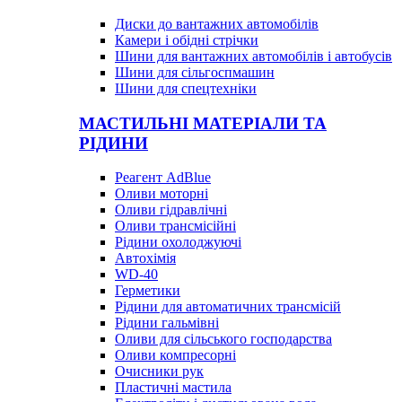
Диски до вантажних автомобілів
Камери і обідні стрічки
Шини для вантажних автомобілів і автобусів
Шини для сільгоспмашин
Шини для спецтехніки
МАСТИЛЬНІ МАТЕРІАЛИ ТА
РІДИНИ
Реагент AdBlue
Оливи моторні
Оливи гідравлічні
Оливи трансмісійні
Рідини охолоджуючі
Автохімія
WD-40
Герметики
Рідини для автоматичних трансмісій
Рідини гальмівні
Оливи для сільського господарства
Оливи компресорні
Очисники рук
Пластичні мастила