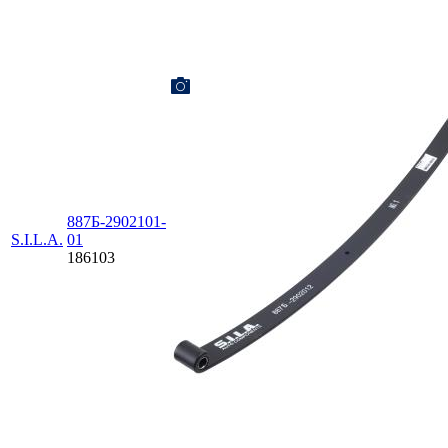
887Б-2902101-
S.I.L.A.
01
186103