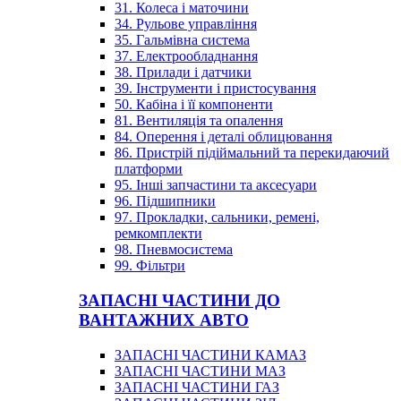
31. Колеса і маточини
34. Рульове управління
35. Гальмівна система
37. Електрообладнання
38. Прилади і датчики
39. Інструменти і пристосування
50. Кабіна і її компоненти
81. Вентиляція та опалення
84. Оперення і деталі облицювання
86. Пристрій підіймальний та перекидаючий
платформи
95. Інші запчастини та аксесуари
96. Підшипники
97. Прокладки, сальники, ремені,
ремкомплекти
98. Пневмосистема
99. Фільтри
ЗАПАСНІ ЧАСТИНИ ДО
ВАНТАЖНИХ АВТО
ЗАПАСНІ ЧАСТИНИ КАМАЗ
ЗАПАСНІ ЧАСТИНИ МАЗ
ЗАПАСНІ ЧАСТИНИ ГАЗ