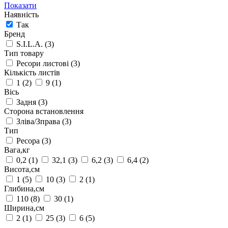
Показати
Наявність
Так
Бренд
S.I.L.A.
(3)
Тип товару
Ресори листові
(3)
Кількість листів
1
(2)
9
(1)
Вісь
Задня
(3)
Сторона встановлення
Зліва/Зправа
(3)
Тип
Ресора
(3)
Вага,кг
0,2
(1)
32,1
(3)
6,2
(3)
6,4
(2)
Висота,см
1
(5)
10
(3)
2
(1)
Глибина,см
110
(8)
30
(1)
Ширина,см
2
(1)
25
(3)
6
(5)