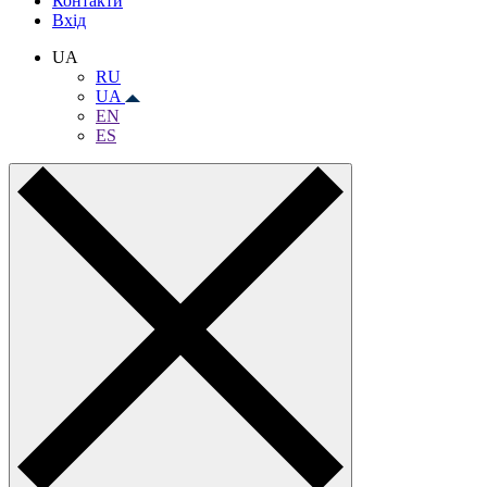
Контакти
Вхiд
UA
RU
UA
EN
ES