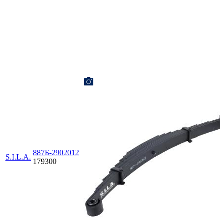
887Б-2902012
S.I.L.A.
179300