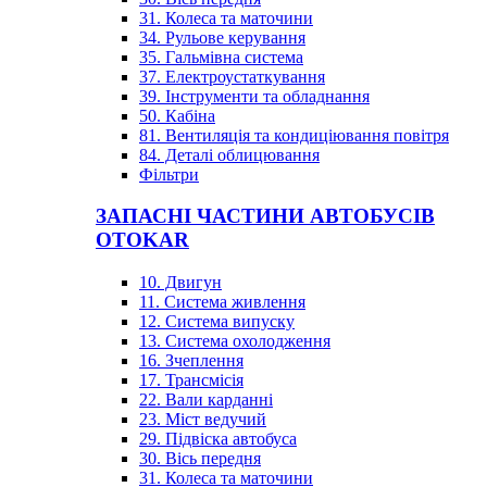
31. Колеса та маточини
34. Рульове керування
35. Гальмівна система
37. Електроустаткування
39. Інструменти та обладнання
50. Кабіна
81. Вентиляція та кондиціювання повітря
84. Деталі облицювання
Фільтри
ЗАПАСНІ ЧАСТИНИ АВТОБУСІВ
OTOKAR
10. Двигун
11. Система живлення
12. Система випуску
13. Система охолодження
16. Зчеплення
17. Трансмісія
22. Вали карданні
23. Міст ведучий
29. Підвіска автобуса
30. Вісь передня
31. Колеса та маточини