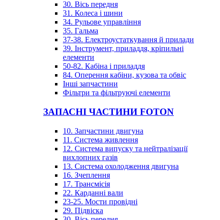
30. Вісь передня
31. Колеса і шини
34. Рульове управління
35. Гальма
37-38. Електроустаткування й прилади
39. Інструмент, приладдя, кріпильні
елементи
50-82. Кабіна і приладдя
84. Оперення кабіни, кузова та обвіс
Інші запчастини
Фільтри та фільтруючі елементи
ЗАПАСНІ ЧАСТИНИ FOTON
10. Запчастини двигуна
11. Система живлення
12. Система випуску та нейтралізації
вихлопних газів
13. Система охолодження двигуна
16. Зчеплення
17. Трансмісія
22. Карданні вали
23-25. Мости провідні
29. Підвіска
30. Вісь передня