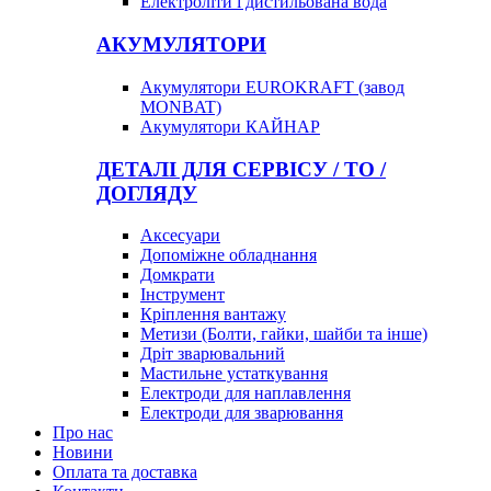
Електроліти і дистильована вода
АКУМУЛЯТОРИ
Акумулятори EUROKRAFT (завод
MONBAT)
Акумулятори КАЙНАР
ДЕТАЛІ ДЛЯ СЕРВІСУ / ТО /
ДОГЛЯДУ
Аксесуари
Допоміжне обладнання
Домкрати
Інструмент
Кріплення вантажу
Метизи (Болти, гайки, шайби та інше)
Дріт зварювальний
Мастильне устаткування
Електроди для наплавлення
Електроди для зварювання
Про нас
Новини
Оплата та доставка