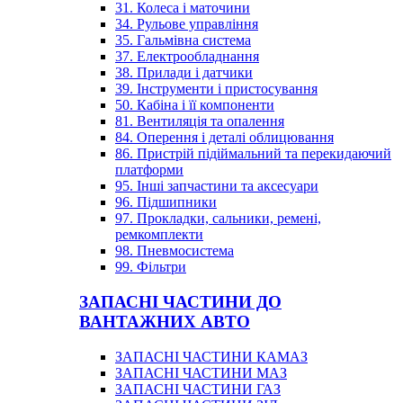
31. Колеса і маточини
34. Рульове управління
35. Гальмівна система
37. Електрообладнання
38. Прилади і датчики
39. Інструменти і пристосування
50. Кабіна і її компоненти
81. Вентиляція та опалення
84. Оперення і деталі облицювання
86. Пристрій підіймальний та перекидаючий
платформи
95. Інші запчастини та аксесуари
96. Підшипники
97. Прокладки, сальники, ремені,
ремкомплекти
98. Пневмосистема
99. Фільтри
ЗАПАСНІ ЧАСТИНИ ДО
ВАНТАЖНИХ АВТО
ЗАПАСНІ ЧАСТИНИ КАМАЗ
ЗАПАСНІ ЧАСТИНИ МАЗ
ЗАПАСНІ ЧАСТИНИ ГАЗ