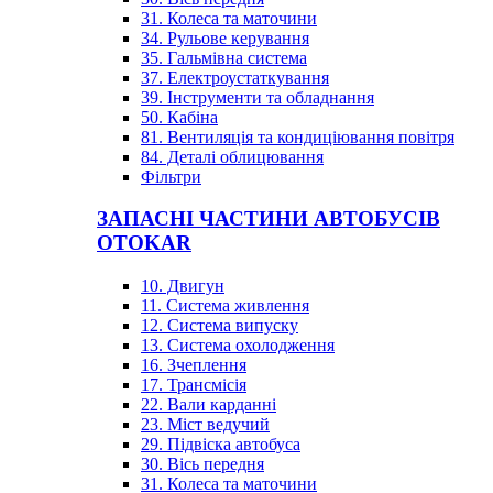
31. Колеса та маточини
34. Рульове керування
35. Гальмівна система
37. Електроустаткування
39. Інструменти та обладнання
50. Кабіна
81. Вентиляція та кондиціювання повітря
84. Деталі облицювання
Фільтри
ЗАПАСНІ ЧАСТИНИ АВТОБУСІВ
OTOKAR
10. Двигун
11. Система живлення
12. Система випуску
13. Система охолодження
16. Зчеплення
17. Трансмісія
22. Вали карданні
23. Міст ведучий
29. Підвіска автобуса
30. Вісь передня
31. Колеса та маточини