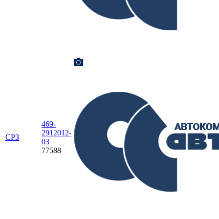
469-
2912012-
СРЗ
03
77588