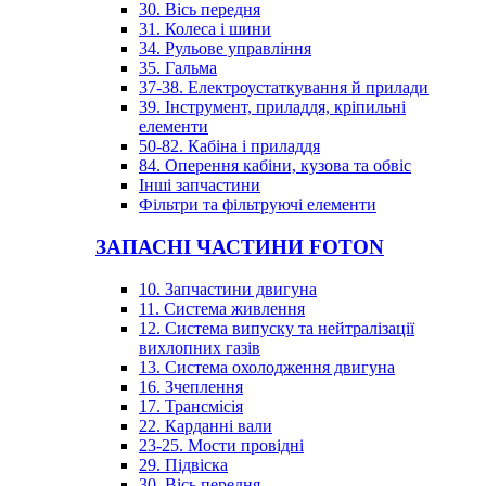
30. Вісь передня
31. Колеса і шини
34. Рульове управління
35. Гальма
37-38. Електроустаткування й прилади
39. Інструмент, приладдя, кріпильні
елементи
50-82. Кабіна і приладдя
84. Оперення кабіни, кузова та обвіс
Інші запчастини
Фільтри та фільтруючі елементи
ЗАПАСНІ ЧАСТИНИ FOTON
10. Запчастини двигуна
11. Система живлення
12. Система випуску та нейтралізації
вихлопних газів
13. Система охолодження двигуна
16. Зчеплення
17. Трансмісія
22. Карданні вали
23-25. Мости провідні
29. Підвіска
30. Вісь передня