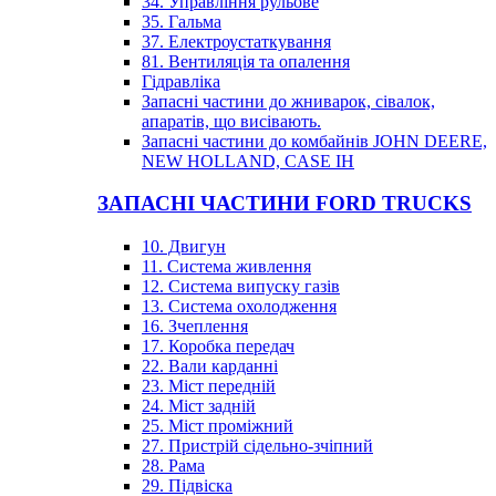
34. Управління рульове
35. Гальма
37. Електроустаткування
81. Вентиляція та опалення
Гідравліка
Запасні частини до жниварок, сівалок,
апаратів, що висівають.
Запасні частини до комбайнів JOHN DEERE,
NEW HOLLAND, CASE IH
ЗАПАСНІ ЧАСТИНИ FORD TRUCKS
10. Двигун
11. Система живлення
12. Система випуску газів
13. Система охолодження
16. Зчеплення
17. Коробка передач
22. Вали карданні
23. Міст передній
24. Міст задній
25. Міст проміжний
27. Пристрій сідельно-зчіпний
28. Рама
29. Підвіска