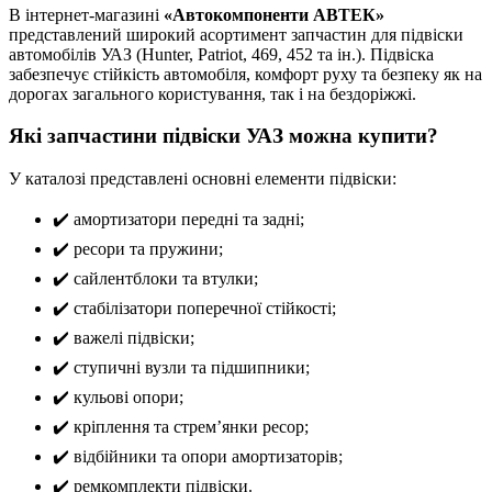
В інтернет-магазині
«Автокомпоненти АВТЕК»
представлений широкий асортимент запчастин для підвіски
автомобілів УАЗ (Hunter, Patriot, 469, 452 та ін.). Підвіска
забезпечує стійкість автомобіля, комфорт руху та безпеку як на
дорогах загального користування, так і на бездоріжжі.
Які запчастини підвіски УАЗ можна купити?
У каталозі представлені основні елементи підвіски:
✔️ амортизатори передні та задні;
✔️ ресори та пружини;
✔️ сайлентблоки та втулки;
✔️ стабілізатори поперечної стійкості;
✔️ важелі підвіски;
✔️ ступичні вузли та підшипники;
✔️ кульові опори;
✔️ кріплення та стрем’янки ресор;
✔️ відбійники та опори амортизаторів;
✔️ ремкомплекти підвіски.