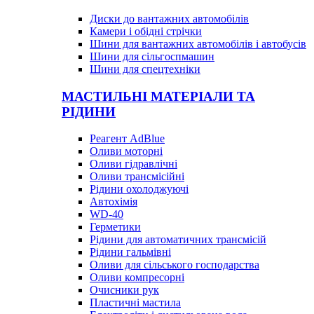
Диски до вантажних автомобілів
Камери і обідні стрічки
Шини для вантажних автомобілів і автобусів
Шини для сільгоспмашин
Шини для спецтехніки
МАСТИЛЬНІ МАТЕРІАЛИ ТА
РІДИНИ
Реагент AdBlue
Оливи моторні
Оливи гідравлічні
Оливи трансмісійні
Рідини охолоджуючі
Автохімія
WD-40
Герметики
Рідини для автоматичних трансмісій
Рідини гальмівні
Оливи для сільського господарства
Оливи компресорні
Очисники рук
Пластичні мастила