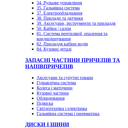
34. Рульове управління
35. Гальмівна система
37. Електрообладнання
38. Прилади та датчики
39. Аксесуари, інструменти та приладдя
50. Кабіна / салон
81. Система вентиляції, опалення та
кондиціонування
82. Приладдя кабіни водія
84. Кузовні деталі
ЗАПАСНІ ЧАСТИНИ ПРИЧЕПІВ ТА
НАПІВПРИЧЕПІВ
Аксесуари та супутні товари
Гідравлічна система
Колеса і маточини
Кузовні частини
Облицювання
Підвіска
Світлотехніка і електрика
Гальмівна система і пневматика
ДИСКИ І ШИНИ