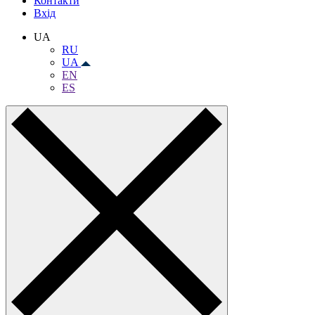
Контакти
Вхiд
UA
RU
UA
EN
ES