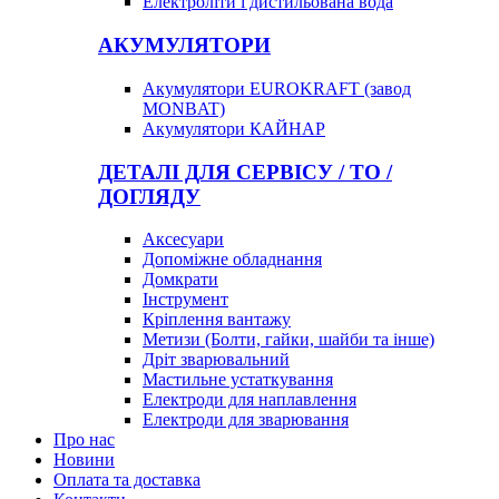
Електроліти і дистильована вода
АКУМУЛЯТОРИ
Акумулятори EUROKRAFT (завод
MONBAT)
Акумулятори КАЙНАР
ДЕТАЛІ ДЛЯ СЕРВІСУ / ТО /
ДОГЛЯДУ
Аксесуари
Допоміжне обладнання
Домкрати
Інструмент
Кріплення вантажу
Метизи (Болти, гайки, шайби та інше)
Дріт зварювальний
Мастильне устаткування
Електроди для наплавлення
Електроди для зварювання
Про нас
Новини
Оплата та доставка