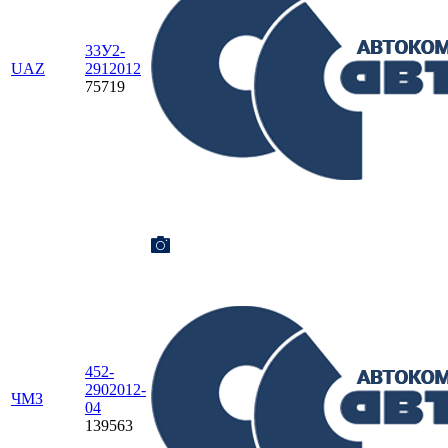
33У2-
UAZ
2912012
75719
452-
2902012-
ЧМЗ
04
139563