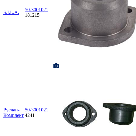
50-3001021
S.I.L.A.
181215
Руслан-
50-3001021
Комплект
4241