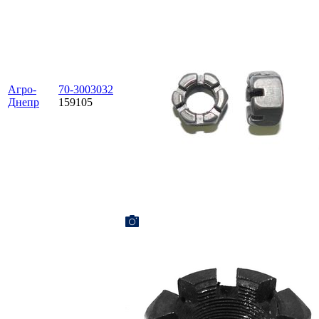
Агро-
70-3003032
Днепр
159105