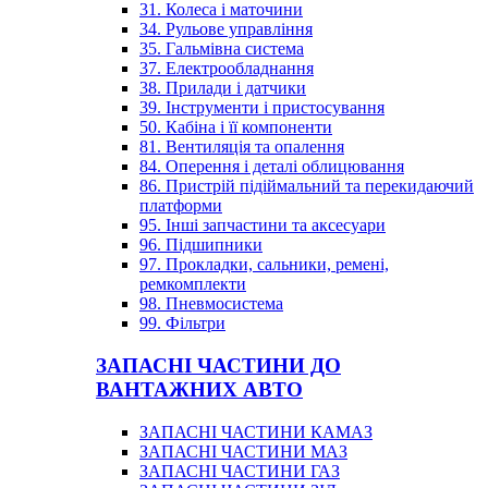
31. Колеса і маточини
34. Рульове управління
35. Гальмівна система
37. Електрообладнання
38. Прилади і датчики
39. Інструменти і пристосування
50. Кабіна і її компоненти
81. Вентиляція та опалення
84. Оперення і деталі облицювання
86. Пристрій підіймальний та перекидаючий
платформи
95. Інші запчастини та аксесуари
96. Підшипники
97. Прокладки, сальники, ремені,
ремкомплекти
98. Пневмосистема
99. Фільтри
ЗАПАСНІ ЧАСТИНИ ДО
ВАНТАЖНИХ АВТО
ЗАПАСНІ ЧАСТИНИ КАМАЗ
ЗАПАСНІ ЧАСТИНИ МАЗ
ЗАПАСНІ ЧАСТИНИ ГАЗ