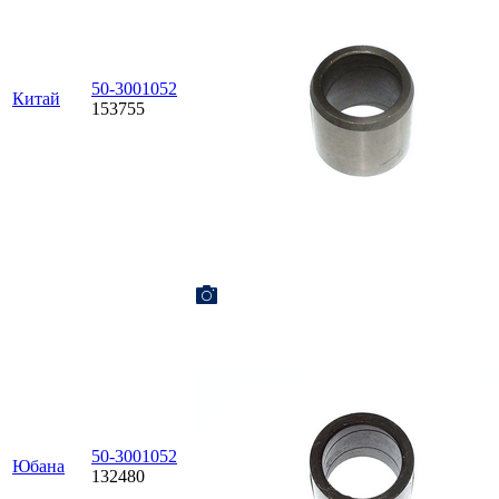
50-3001052
Китай
153755
50-3001052
Юбана
132480