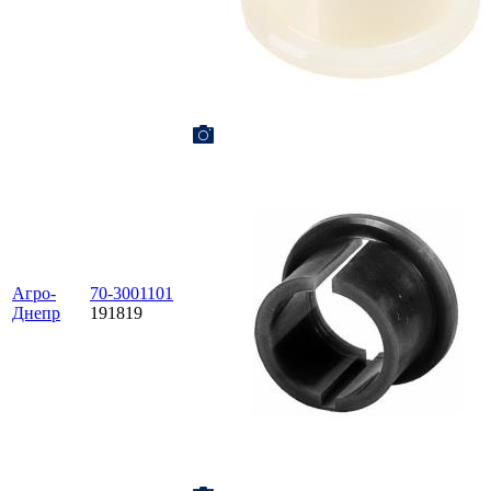
Агро-
70-3001101
Днепр
191819