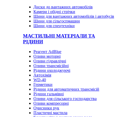
Диски до вантажних автомобілів
Камери і обідні стрічки
Шини для вантажних автомобілів і автобусів
Шини для сільгоспмашин
Шини для спецтехніки
МАСТИЛЬНІ МАТЕРІАЛИ ТА
РІДИНИ
Реагент AdBlue
Оливи моторні
Оливи гідравлічні
Оливи трансмісійні
Рідини охолоджуючі
Автохімія
WD-40
Герметики
Рідини для автоматичних трансмісій
Рідини гальмівні
Оливи для сільського господарства
Оливи компресорні
Очисники рук
Пластичні мастила