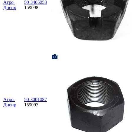
Агро-
50-3405053
Днепр
159098
Агро-
50-3001087
Днепр
159097