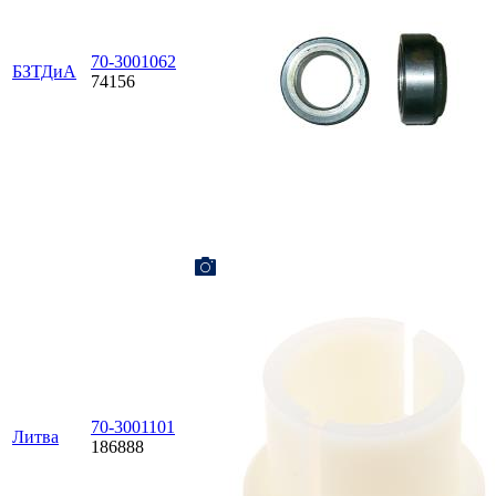
70-3001062
БЗТДиА
74156
70-3001101
Литва
186888