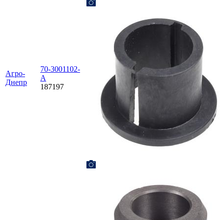
70-3001102-
Агро-
А
Днепр
187197