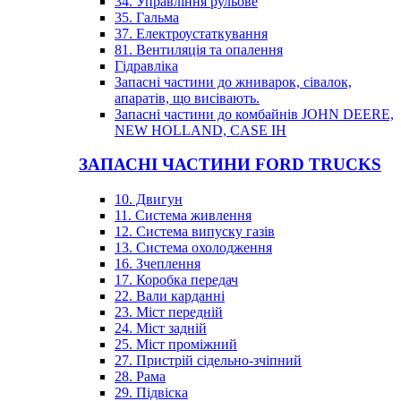
34. Управління рульове
35. Гальма
37. Електроустаткування
81. Вентиляція та опалення
Гідравліка
Запасні частини до жниварок, сівалок,
апаратів, що висівають.
Запасні частини до комбайнів JOHN DEERE,
NEW HOLLAND, CASE IH
ЗАПАСНІ ЧАСТИНИ FORD TRUCKS
10. Двигун
11. Система живлення
12. Система випуску газів
13. Система охолодження
16. Зчеплення
17. Коробка передач
22. Вали карданні
23. Міст передній
24. Міст задній
25. Міст проміжний
27. Пристрій сідельно-зчіпний
28. Рама
29. Підвіска