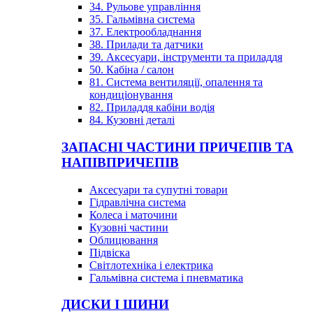
34. Рульове управління
35. Гальмівна система
37. Електрообладнання
38. Прилади та датчики
39. Аксесуари, інструменти та приладдя
50. Кабіна / салон
81. Система вентиляції, опалення та
кондиціонування
82. Приладдя кабіни водія
84. Кузовні деталі
ЗАПАСНІ ЧАСТИНИ ПРИЧЕПІВ ТА
НАПІВПРИЧЕПІВ
Аксесуари та супутні товари
Гідравлічна система
Колеса і маточини
Кузовні частини
Облицювання
Підвіска
Світлотехніка і електрика
Гальмівна система і пневматика
ДИСКИ І ШИНИ