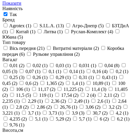
Показати
Наявність
Так
Бренд
Agrotex
(1)
S.I.L.A.
(13)
Агро-Днепр
(5)
БЗТДиА
(1)
Китай
(1)
Литва
(1)
Руслан-Комплект
(4)
Юбана
(5)
Тип товару
Вісь передня
(21)
Витратні матеріали
(2)
Коробка
передач
(6)
Рульове управління
(2)
Вага,кг
0,01
(2)
0,02
(1)
0,03
(1)
0,031
(1)
0,04
(8)
0,05
(3)
0,07
(1)
0,1
(1)
0,14
(1)
0,16
(4)
0,2
(1)
0,25
(3)
0,26
(1)
0,29
(1)
0,31
(1)
0,43
(1)
0,45
(2)
0,6
(2)
1,365
(2)
1,4
(1)
10,89
(1)
100
(2)
106
(1)
11,17
(2)
11,225
(2)
11,4
(3)
11,405
(2)
11,5
(5)
119
(1)
17,54
(2)
2
(4)
2,11
(2)
2,235
(1)
2,29
(1)
2,36
(2)
2,49
(1)
2,6
(1)
2,64
(1)
2,8
(2)
2,86
(2)
26,76
(1)
3,06
(2)
3,2
(2)
3,221
(1)
3,7
(1)
3,73
(1)
3,9
(3)
30,7
(2)
4,2
(1)
4,235
(2)
5,1
(1)
5,29
(2)
5,7
(1)
6
(2)
6,2
(1)
9,76
(1)
Висота,см