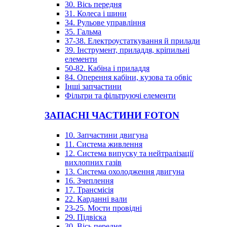
30. Вісь передня
31. Колеса і шини
34. Рульове управління
35. Гальма
37-38. Електроустаткування й прилади
39. Інструмент, приладдя, кріпильні
елементи
50-82. Кабіна і приладдя
84. Оперення кабіни, кузова та обвіс
Інші запчастини
Фільтри та фільтруючі елементи
ЗАПАСНІ ЧАСТИНИ FOTON
10. Запчастини двигуна
11. Система живлення
12. Система випуску та нейтралізації
вихлопних газів
13. Система охолодження двигуна
16. Зчеплення
17. Трансмісія
22. Карданні вали
23-25. Мости провідні
29. Підвіска
30. Вісь передня