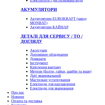
Електроліти і дистильована вода
АКУМУЛЯТОРИ
Акумулятори EUROKRAFT (завод
MONBAT)
Акумулятори КАЙНАР
ДЕТАЛІ ДЛЯ СЕРВІСУ / ТО /
ДОГЛЯДУ
Аксесуари
Допоміжне обладнання
Домкрати
Інструмент
Кріплення вантажу
Метизи (Болти, гайки, шайби та інше)
Дріт зварювальний
Мастильне устаткування
Електроди для наплавлення
Електроди для зварювання
Про нас
Новини
Оплата та доставка