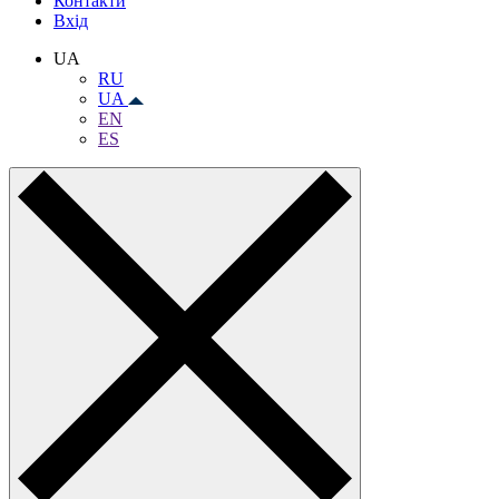
Контакти
Вхiд
UA
RU
UA
EN
ES