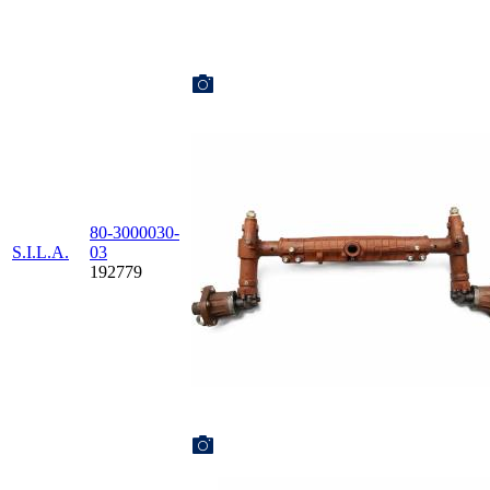
80-3000030-
S.I.L.A.
03
192779