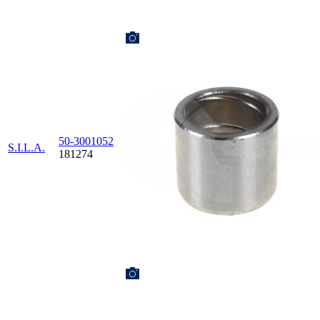
50-3001052
S.I.L.A.
181274