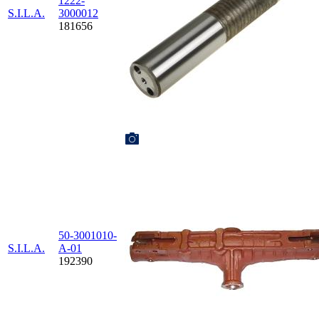
1222-
S.I.L.A.
3000012
181656
50-3001010-
S.I.L.A.
А-01
192390