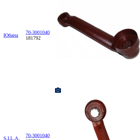
70-3001040
Юбана
181792
70-3001040
S.I.L.A.