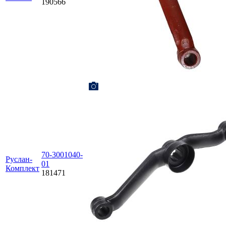
190566
70-3001040-
Руслан-
01
Комплект
181471