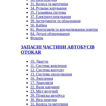
31. Колеса та маточини
34. Рульове керування
35. Гальмівна система
37. Електроустаткування
39. Інструменти та обладнання
50. Кабіна
81. Вентиляція та кондиціювання повітря
84. Деталі облицювання
Фільтри
ЗАПАСНІ ЧАСТИНИ АВТОБУСІВ
OTOKAR
10. Двигун
11. Система живлення
12. Система випуску
13. Система охолодження
16. Зчеплення
17. Трансмісія
22. Вали карданні
23. Міст ведучий
29. Підвіска автобуса
30. Вісь передня
31. Колеса та маточини