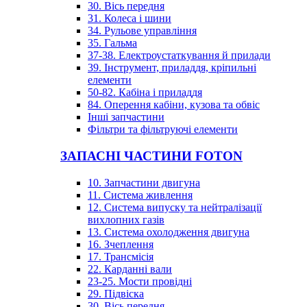
30. Вісь передня
31. Колеса і шини
34. Рульове управління
35. Гальма
37-38. Електроустаткування й прилади
39. Інструмент, приладдя, кріпильні
елементи
50-82. Кабіна і приладдя
84. Оперення кабіни, кузова та обвіс
Інші запчастини
Фільтри та фільтруючі елементи
ЗАПАСНІ ЧАСТИНИ FOTON
10. Запчастини двигуна
11. Система живлення
12. Система випуску та нейтралізації
вихлопних газів
13. Система охолодження двигуна
16. Зчеплення
17. Трансмісія
22. Карданні вали
23-25. Мости провідні
29. Підвіска
30. Вісь передня