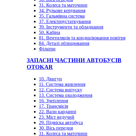
31. Колеса та маточини
34. Рульове керування
35. Гальмівна система
37. Електроустаткування
39. Інструменти та обладнання
50. Кабіна
81. Вентиляція та кондиціювання повітря
84. Деталі облицювання
Фільтри
ЗАПАСНІ ЧАСТИНИ АВТОБУСІВ
OTOKAR
10. Двигун
11. Система живлення
12. Система випуску
13. Система охолодження
16. Зчеплення
17. Трансмісія
22. Вали карданні
23. Міст ведучий
29. Підвіска автобуса
30. Вісь передня
31. Колеса та маточини