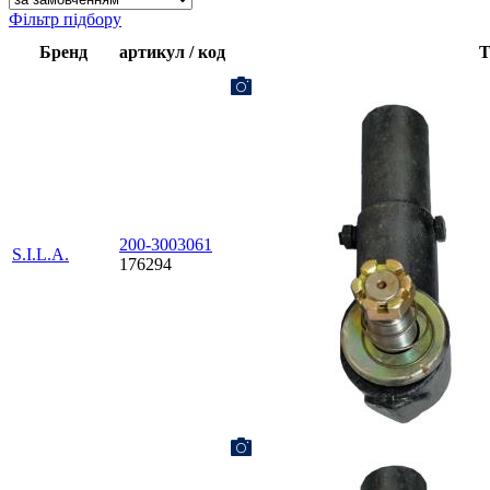
Фільтр підбору
Бренд
артикул / код
Т
200-3003061
S.I.L.A.
176294