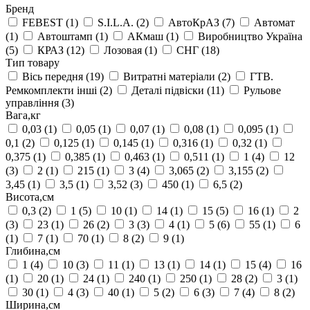
Бренд
FEBEST
(1)
S.I.L.A.
(2)
АвтоКрАЗ
(7)
Автомат
(1)
Автоштамп
(1)
АКмаш
(1)
Виробництво Україна
(5)
КРАЗ
(12)
Лозовая
(1)
СНГ
(18)
Тип товару
Вісь передня
(19)
Витратні матеріали
(2)
ГТВ.
Ремкомплекти інші
(2)
Деталі підвіски
(11)
Рульове
управління
(3)
Вага,кг
0,03
(1)
0,05
(1)
0,07
(1)
0,08
(1)
0,095
(1)
0,1
(2)
0,125
(1)
0,145
(1)
0,316
(1)
0,32
(1)
0,375
(1)
0,385
(1)
0,463
(1)
0,511
(1)
1
(4)
12
(3)
2
(1)
215
(1)
3
(4)
3,065
(2)
3,155
(2)
3,45
(1)
3,5
(1)
3,52
(3)
450
(1)
6,5
(2)
Висота,см
0,3
(2)
1
(5)
10
(1)
14
(1)
15
(5)
16
(1)
2
(3)
23
(1)
26
(2)
3
(3)
4
(1)
5
(6)
55
(1)
6
(1)
7
(1)
70
(1)
8
(2)
9
(1)
Глибина,см
1
(4)
10
(3)
11
(1)
13
(1)
14
(1)
15
(4)
16
(1)
20
(1)
24
(1)
240
(1)
250
(1)
28
(2)
3
(1)
30
(1)
4
(3)
40
(1)
5
(2)
6
(3)
7
(4)
8
(2)
Ширина,см