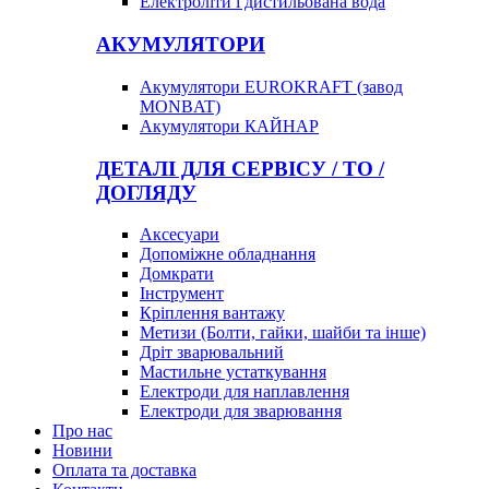
Електроліти і дистильована вода
АКУМУЛЯТОРИ
Акумулятори EUROKRAFT (завод
MONBAT)
Акумулятори КАЙНАР
ДЕТАЛІ ДЛЯ СЕРВІСУ / ТО /
ДОГЛЯДУ
Аксесуари
Допоміжне обладнання
Домкрати
Інструмент
Кріплення вантажу
Метизи (Болти, гайки, шайби та інше)
Дріт зварювальний
Мастильне устаткування
Електроди для наплавлення
Електроди для зварювання
Про нас
Новини
Оплата та доставка