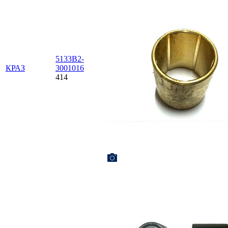
5133В2-
КРАЗ
3001016
414