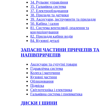
34. Рульове управління
35. Гальмівна система
37. Електрообладнання
38. Прилади та датчики
39. Аксесуари, інструменти та приладдя
50. Кабіна / салон
81. Система вентиляції, опалення та
кондиціонування
82. Приладдя кабіни водія
84. Кузовні деталі
ЗАПАСНІ ЧАСТИНИ ПРИЧЕПІВ ТА
НАПІВПРИЧЕПІВ
Аксесуари та супутні товари
Гідравлічна система
Колеса і маточини
Кузовні частини
Облицювання
Підвіска
Світлотехніка і електрика
Гальмівна система і пневматика
ДИСКИ І ШИНИ