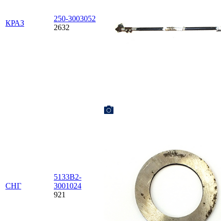
250-3003052
КРАЗ
2632
5133В2-
СНГ
3001024
921