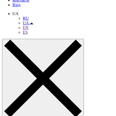
Контакти
Вхiд
UA
RU
UA
EN
ES