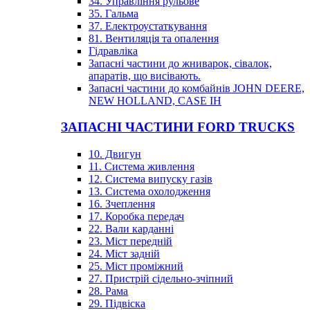
34. Управління рульове
35. Гальма
37. Електроустаткування
81. Вентиляція та опалення
Гідравліка
Запасні частини до жниварок, сівалок,
апаратів, що висівають.
Запасні частини до комбайнів JOHN DEERE,
NEW HOLLAND, CASE IH
ЗАПАСНІ ЧАСТИНИ FORD TRUCKS
10. Двигун
11. Система живлення
12. Система випуску газів
13. Система охолодження
16. Зчеплення
17. Коробка передач
22. Вали карданні
23. Міст передній
24. Міст задній
25. Міст проміжний
27. Пристрій сідельно-зчіпний
28. Рама
29. Підвіска