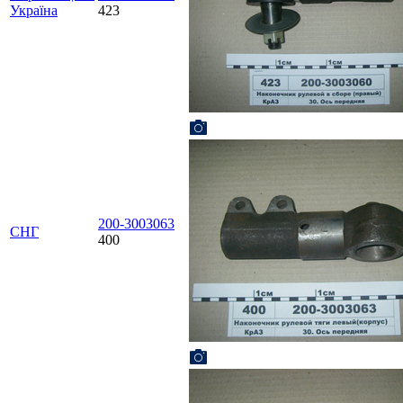
Україна
423
200-3003063
СНГ
400