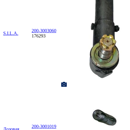
200-3003060
S.I.L.A.
176293
200-3001019
Лозовая