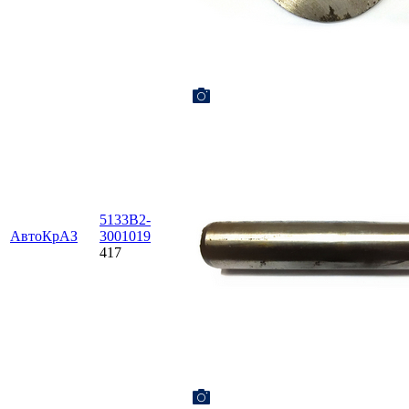
5133В2-
АвтоКрАЗ
3001019
417