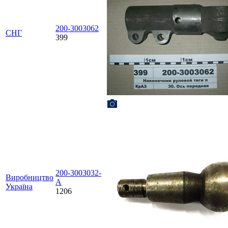
200-3003062
СНГ
399
200-3003032-
Виробництво
А
Україна
1206