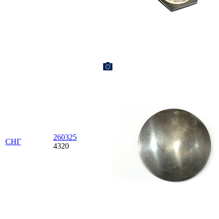
260325
СНГ
4320