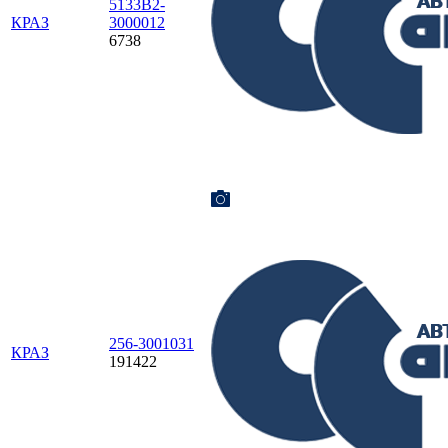
5133В2-
КРАЗ
3000012
6738
256-3001031
КРАЗ
191422