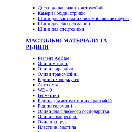
Диски до вантажних автомобілів
Камери і обідні стрічки
Шини для вантажних автомобілів і автобусів
Шини для сільгоспмашин
Шини для спецтехніки
МАСТИЛЬНІ МАТЕРІАЛИ ТА
РІДИНИ
Реагент AdBlue
Оливи моторні
Оливи гідравлічні
Оливи трансмісійні
Рідини охолоджуючі
Автохімія
WD-40
Герметики
Рідини для автоматичних трансмісій
Рідини гальмівні
Оливи для сільського господарства
Оливи компресорні
Очисники рук
Пластичні мастила