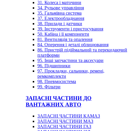
31. Колеса і маточини
34. Рульове управління
35. Гальмівна система
37. Електрообладнання
38. Прилади і датчики
39. Інструменти і пристосування
50. Кабіна і її компоненти
81. Вентиляція та опалення
84. Оперення і деталі облицювання
86. Пристрій підіймальний та перекидаючий
платформи
95. Інші запчастини та аксесуари
96. Підшипники
97. Прокладки, сальники, ремені,
ремкомплекти
98. Пневмосистема
99. Фільтри
ЗАПАСНІ ЧАСТИНИ ДО
ВАНТАЖНИХ АВТО
ЗАПАСНІ ЧАСТИНИ КАМАЗ
ЗАПАСНІ ЧАСТИНИ МАЗ
ЗАПАСНІ ЧАСТИНИ ГАЗ