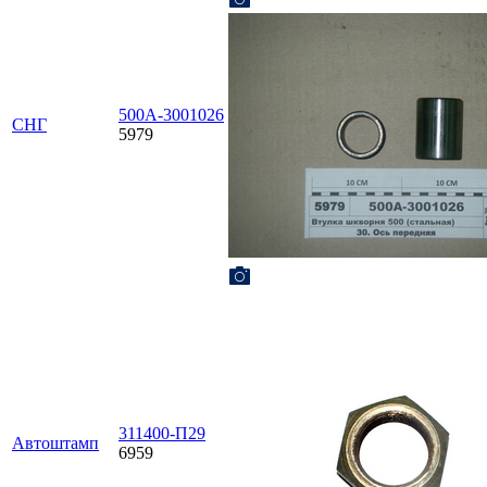
500А-3001026
СНГ
5979
311400-П29
Автоштамп
6959