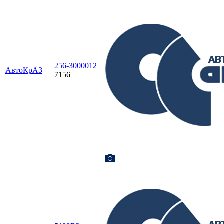
256-3000012
АвтоКрАЗ
7156