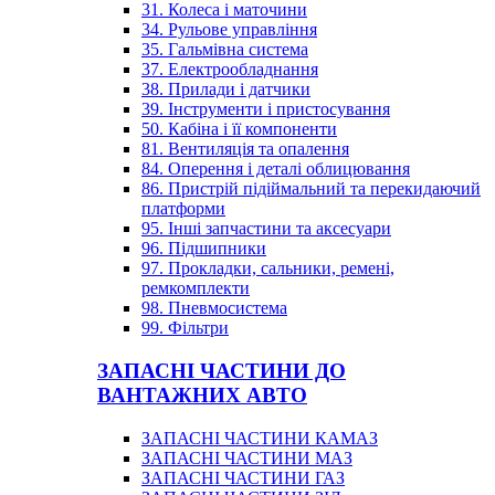
31. Колеса і маточини
34. Рульове управління
35. Гальмівна система
37. Електрообладнання
38. Прилади і датчики
39. Інструменти і пристосування
50. Кабіна і її компоненти
81. Вентиляція та опалення
84. Оперення і деталі облицювання
86. Пристрій підіймальний та перекидаючий
платформи
95. Інші запчастини та аксесуари
96. Підшипники
97. Прокладки, сальники, ремені,
ремкомплекти
98. Пневмосистема
99. Фільтри
ЗАПАСНІ ЧАСТИНИ ДО
ВАНТАЖНИХ АВТО
ЗАПАСНІ ЧАСТИНИ КАМАЗ
ЗАПАСНІ ЧАСТИНИ МАЗ
ЗАПАСНІ ЧАСТИНИ ГАЗ