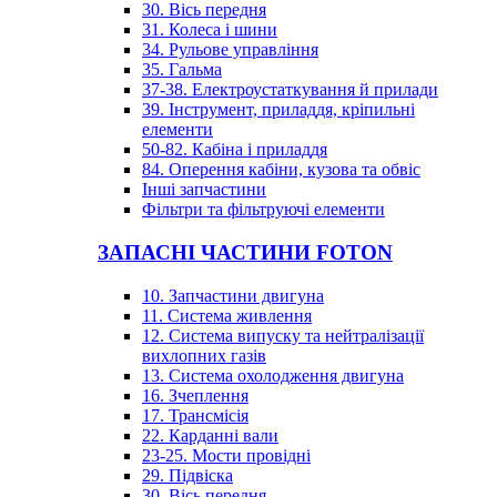
30. Вісь передня
31. Колеса і шини
34. Рульове управління
35. Гальма
37-38. Електроустаткування й прилади
39. Інструмент, приладдя, кріпильні
елементи
50-82. Кабіна і приладдя
84. Оперення кабіни, кузова та обвіс
Інші запчастини
Фільтри та фільтруючі елементи
ЗАПАСНІ ЧАСТИНИ FOTON
10. Запчастини двигуна
11. Система живлення
12. Система випуску та нейтралізації
вихлопних газів
13. Система охолодження двигуна
16. Зчеплення
17. Трансмісія
22. Карданні вали
23-25. Мости провідні
29. Підвіска
30. Вісь передня