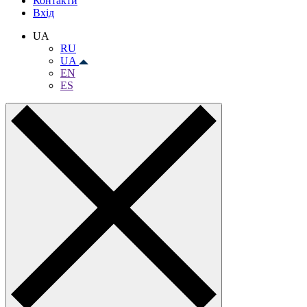
Контакти
Вхiд
UA
RU
UA
EN
ES