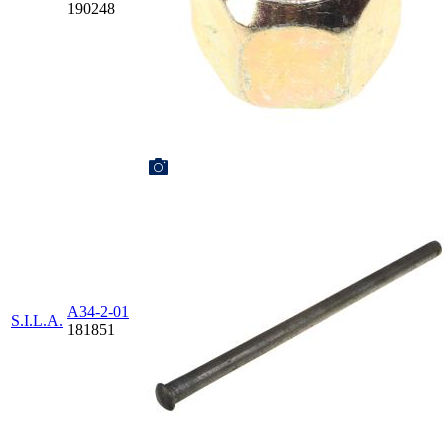
190248
А34-2-01
S.I.L.A.
181851