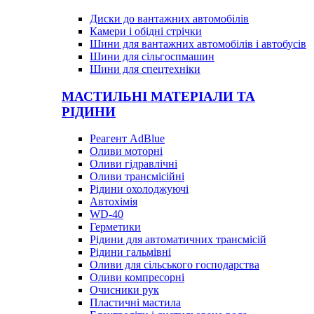
Диски до вантажних автомобілів
Камери і обідні стрічки
Шини для вантажних автомобілів і автобусів
Шини для сільгоспмашин
Шини для спецтехніки
МАСТИЛЬНІ МАТЕРІАЛИ ТА
РІДИНИ
Реагент AdBlue
Оливи моторні
Оливи гідравлічні
Оливи трансмісійні
Рідини охолоджуючі
Автохімія
WD-40
Герметики
Рідини для автоматичних трансмісій
Рідини гальмівні
Оливи для сільського господарства
Оливи компресорні
Очисники рук
Пластичні мастила