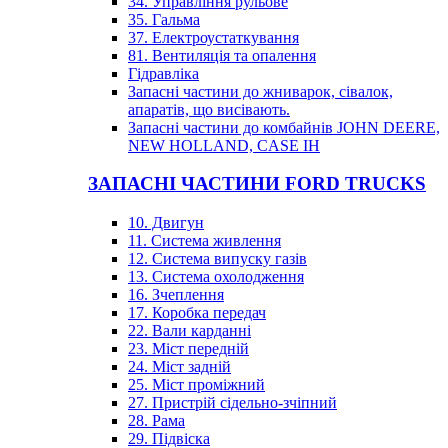
34. Управління рульове
35. Гальма
37. Електроустаткування
81. Вентиляція та опалення
Гідравліка
Запасні частини до жниварок, сівалок,
апаратів, що висівають.
Запасні частини до комбайнів JOHN DEERE,
NEW HOLLAND, CASE IH
ЗАПАСНІ ЧАСТИНИ FORD TRUCKS
10. Двигун
11. Система живлення
12. Система випуску газів
13. Система охолодження
16. Зчеплення
17. Коробка передач
22. Вали карданні
23. Міст передній
24. Міст задній
25. Міст проміжний
27. Пристрій сідельно-зчіпний
28. Рама
29. Підвіска