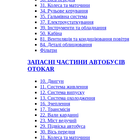
31. Колеса та маточини
34. Рульове керування
35. Гальмівна система
37. Електроустаткування
39. Інструменти та обладнання
50. Кабіна
81. Вентиляція та кондиціювання повітря
84. Деталі облицювання
Фільтри
ЗАПАСНІ ЧАСТИНИ АВТОБУСІВ
OTOKAR
10. Двигун
11. Система живлення
12. Система випуску
13. Система охолодження
16. Зчеплення
17. Трансмісія
22. Вали карданні
23. Міст ведучий
29. Підвіска автобуса
30. Вісь передня
31. Колеса та маточини