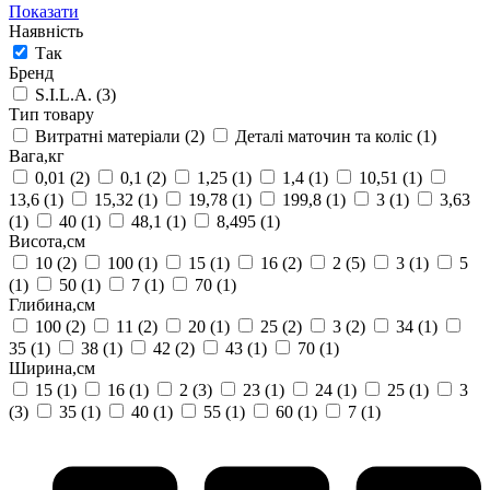
Показати
Наявність
Так
Бренд
S.I.L.A.
(3)
Тип товару
Витратні матеріали
(2)
Деталі маточин та коліс
(1)
Вага,кг
0,01
(2)
0,1
(2)
1,25
(1)
1,4
(1)
10,51
(1)
13,6
(1)
15,32
(1)
19,78
(1)
199,8
(1)
3
(1)
3,63
(1)
40
(1)
48,1
(1)
8,495
(1)
Висота,см
10
(2)
100
(1)
15
(1)
16
(2)
2
(5)
3
(1)
5
(1)
50
(1)
7
(1)
70
(1)
Глибина,см
100
(2)
11
(2)
20
(1)
25
(2)
3
(2)
34
(1)
35
(1)
38
(1)
42
(2)
43
(1)
70
(1)
Ширина,см
15
(1)
16
(1)
2
(3)
23
(1)
24
(1)
25
(1)
3
(3)
35
(1)
40
(1)
55
(1)
60
(1)
7
(1)