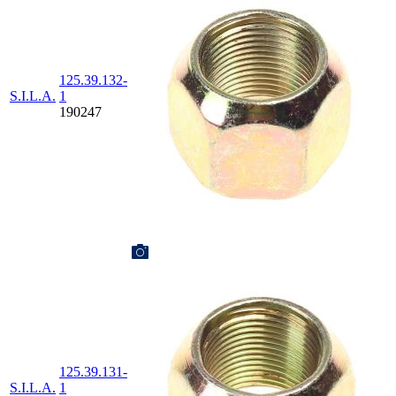
125.39.132-
S.I.L.A.
1
190247
125.39.131-
S.I.L.A.
1