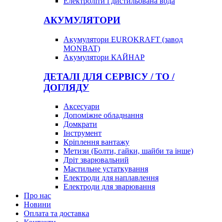
Електроліти і дистильована вода
АКУМУЛЯТОРИ
Акумулятори EUROKRAFT (завод
MONBAT)
Акумулятори КАЙНАР
ДЕТАЛІ ДЛЯ СЕРВІСУ / ТО /
ДОГЛЯДУ
Аксесуари
Допоміжне обладнання
Домкрати
Інструмент
Кріплення вантажу
Метизи (Болти, гайки, шайби та інше)
Дріт зварювальний
Мастильне устаткування
Електроди для наплавлення
Електроди для зварювання
Про нас
Новини
Оплата та доставка