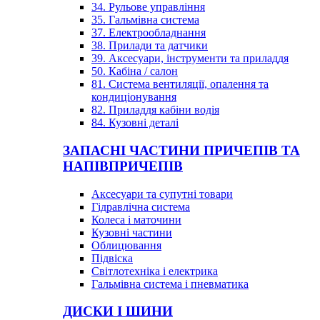
34. Рульове управління
35. Гальмівна система
37. Електрообладнання
38. Прилади та датчики
39. Аксесуари, інструменти та приладдя
50. Кабіна / салон
81. Система вентиляції, опалення та
кондиціонування
82. Приладдя кабіни водія
84. Кузовні деталі
ЗАПАСНІ ЧАСТИНИ ПРИЧЕПІВ ТА
НАПІВПРИЧЕПІВ
Аксесуари та супутні товари
Гідравлічна система
Колеса і маточини
Кузовні частини
Облицювання
Підвіска
Світлотехніка і електрика
Гальмівна система і пневматика
ДИСКИ І ШИНИ