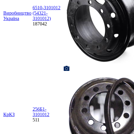
6510-3101012
Виробництво
(54321-
Україна
3101012)
187042
256Б1-
КрКЗ
3101012
511