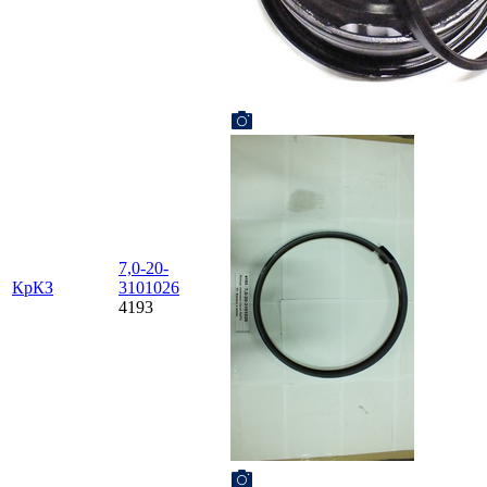
7,0-20-
КрКЗ
3101026
4193