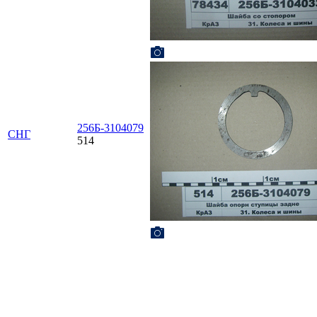
256Б-3104079
СНГ
514