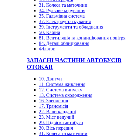
31. Колеса та маточини
34. Рульове керування
35. Гальмівна система
37. Електроустаткування
39. Інструменти та обладнання
50. Кабіна
81. Вентиляція та кондиціювання повітря
84. Деталі облицювання
Фільтри
ЗАПАСНІ ЧАСТИНИ АВТОБУСІВ
OTOKAR
10. Двигун
11. Система живлення
12. Система випуску
13. Система охолодження
16. Зчеплення
17. Трансмісія
22. Вали карданні
23. Міст ведучий
29. Підвіска автобуса
30. Вісь передня
31. Колеса та маточини