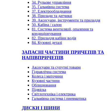
34. Рульове управління
35. Гальмівна система
37. Електрообладнання
38. Прилади та датчики
39. Аксесуари, інструменти та приладдя
50. Кабіна / салон
81. Система вентиляції, опалення та
кондиціонування
82. Приладдя кабіни водія
84. Кузовні деталі
ЗАПАСНІ ЧАСТИНИ ПРИЧЕПІВ ТА
НАПІВПРИЧЕПІВ
Аксесуари та супутні товари
Гідравлічна система
Колеса і маточини
Кузовні частини
Облицювання
Підвіска
Світлотехніка і електрика
Гальмівна система і пневматика
ДИСКИ І ШИНИ