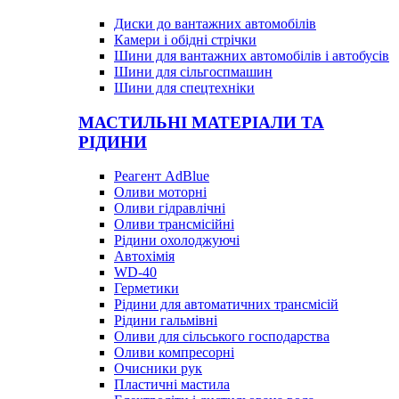
Диски до вантажних автомобілів
Камери і обідні стрічки
Шини для вантажних автомобілів і автобусів
Шини для сільгоспмашин
Шини для спецтехніки
МАСТИЛЬНІ МАТЕРІАЛИ ТА
РІДИНИ
Реагент AdBlue
Оливи моторні
Оливи гідравлічні
Оливи трансмісійні
Рідини охолоджуючі
Автохімія
WD-40
Герметики
Рідини для автоматичних трансмісій
Рідини гальмівні
Оливи для сільського господарства
Оливи компресорні
Очисники рук
Пластичні мастила