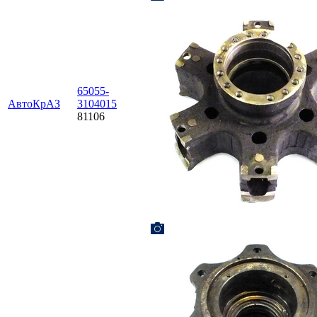
65055-
АвтоКрАЗ
3104015
81106