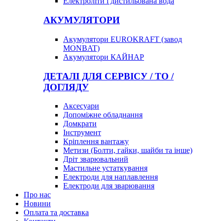
Електроліти і дистильована вода
АКУМУЛЯТОРИ
Акумулятори EUROKRAFT (завод
MONBAT)
Акумулятори КАЙНАР
ДЕТАЛІ ДЛЯ СЕРВІСУ / ТО /
ДОГЛЯДУ
Аксесуари
Допоміжне обладнання
Домкрати
Інструмент
Кріплення вантажу
Метизи (Болти, гайки, шайби та інше)
Дріт зварювальний
Мастильне устаткування
Електроди для наплавлення
Електроди для зварювання
Про нас
Новини
Оплата та доставка