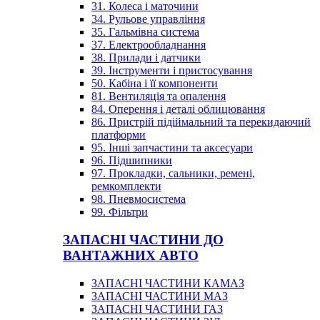
31. Колеса і маточини
34. Рульове управління
35. Гальмівна система
37. Електрообладнання
38. Прилади і датчики
39. Інструменти і пристосування
50. Кабіна і її компоненти
81. Вентиляція та опалення
84. Оперення і деталі облицювання
86. Пристрій підіймальний та перекидаючий
платформи
95. Інші запчастини та аксесуари
96. Підшипники
97. Прокладки, сальники, ремені,
ремкомплекти
98. Пневмосистема
99. Фільтри
ЗАПАСНІ ЧАСТИНИ ДО
ВАНТАЖНИХ АВТО
ЗАПАСНІ ЧАСТИНИ КАМАЗ
ЗАПАСНІ ЧАСТИНИ МАЗ
ЗАПАСНІ ЧАСТИНИ ГАЗ