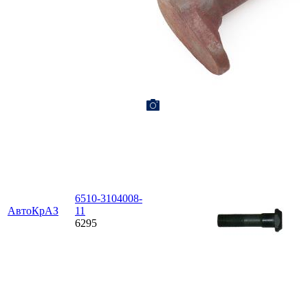
6510-3104008-
АвтоКрАЗ
11
6295