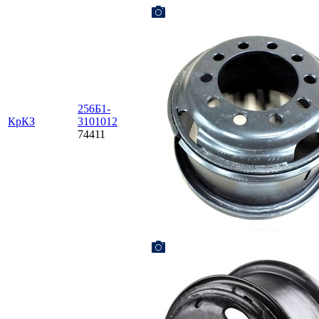
256Б1-
КрКЗ
3101012
74411