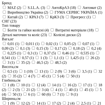
Бренд
MAZ
(2)
S.I.L.A.
(3)
АвтоКрАЗ
(18)
Автомат
(2)
Виробництво Україна
(2)
ГУМА СЕРВІС УКРАЇНА
(1)
Китай
(2)
КРАЗ
(7)
КрКЗ
(3)
Прогресс
(1)
СНГ
(23)
Тип товару
Болти та гайки колісні
(4)
Витратні матеріали
(18)
Деталі маточин та коліс
(23)
Колісні диски
(2)
Вага,кг
0,01
(1)
0,011
(1)
0,02
(1)
0,05
(2)
0,07
(1)
0,09
(2)
0,1
(3)
0,15
(3)
0,17
(2)
0,18
(2)
0,2
(4)
0,225
(1)
0,3
(1)
0,37
(5)
0,46
(1)
0,535
(1)
0,541
(1)
0,57
(1)
1
(3)
1,1
(1)
1,425
(1)
26
(2)
3
(1)
35
(2)
46,5
(2)
48,5
(2)
Висота,см
0,5
(1)
1
(10)
13
(1)
2
(9)
3
(6)
3,5
(1)
32
(2)
35
(2)
4
(7)
45
(1)
5
(4)
50
(1)
Глибина,см
1
(8)
10
(1)
12
(4)
14
(1)
16
(2)
17
(1)
18
(2)
2
(3)
21
(2)
3
(4)
4
(1)
40
(1)
45
(1)
5
(4)
50
(1)
6
(1)
60
(6)
7
(1)
9
(1)
Ширина,см
1
(9)
12
(2)
14
(1)
17
(2)
2
(4)
2,5
(1)
21