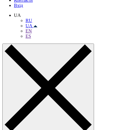
Контакти
Вхiд
UA
RU
UA
EN
ES