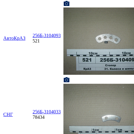
256Б-3104093
АвтоКрАЗ
521
256Б-3104033
СНГ
78434