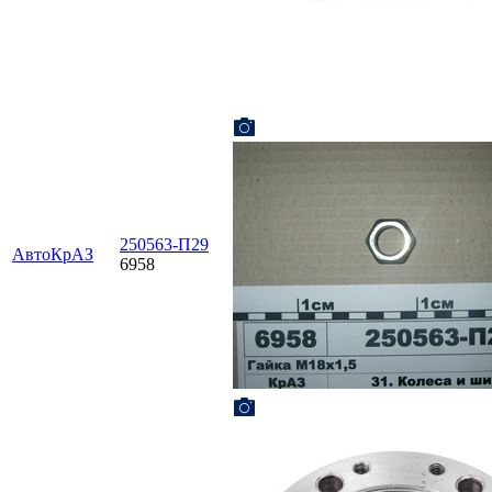
250563-П29
АвтоКрАЗ
6958