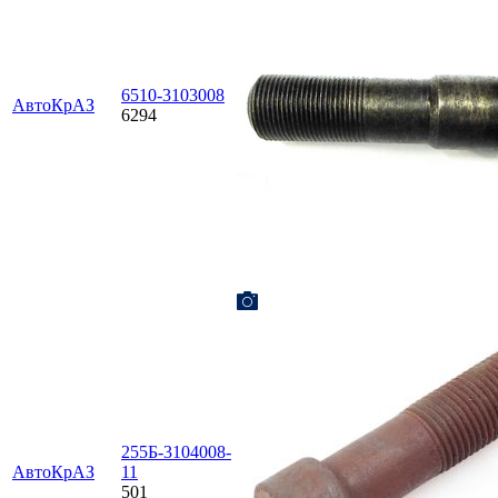
6510-3103008
АвтоКрАЗ
6294
255Б-3104008-
АвтоКрАЗ
11
501