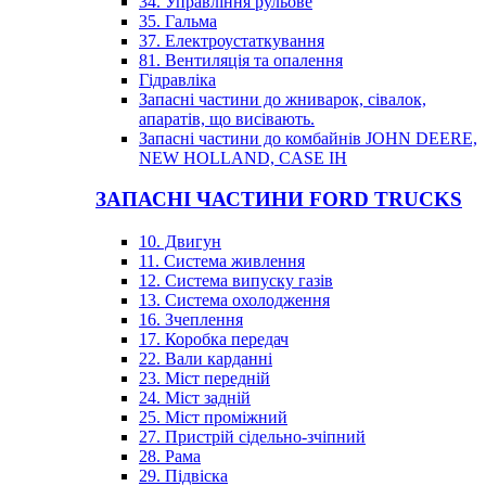
34. Управління рульове
35. Гальма
37. Електроустаткування
81. Вентиляція та опалення
Гідравліка
Запасні частини до жниварок, сівалок,
апаратів, що висівають.
Запасні частини до комбайнів JOHN DEERE,
NEW HOLLAND, CASE IH
ЗАПАСНІ ЧАСТИНИ FORD TRUCKS
10. Двигун
11. Система живлення
12. Система випуску газів
13. Система охолодження
16. Зчеплення
17. Коробка передач
22. Вали карданні
23. Міст передній
24. Міст задній
25. Міст проміжний
27. Пристрій сідельно-зчіпний
28. Рама
29. Підвіска