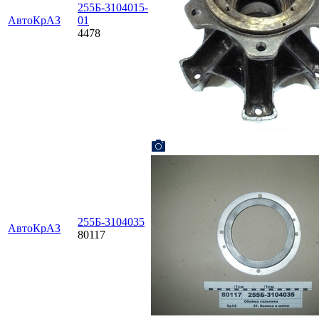
255Б-3104015-
АвтоКрАЗ
01
4478
255Б-3104035
АвтоКрАЗ
80117