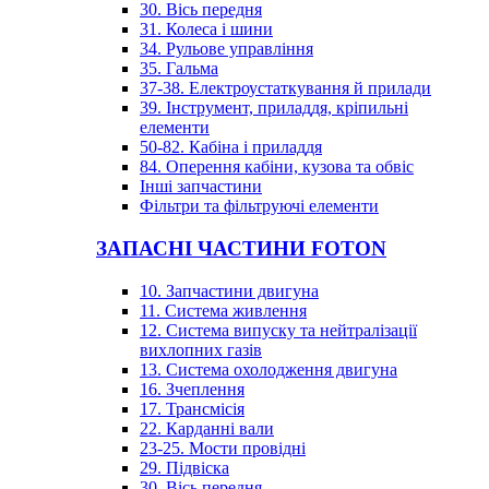
30. Вісь передня
31. Колеса і шини
34. Рульове управління
35. Гальма
37-38. Електроустаткування й прилади
39. Інструмент, приладдя, кріпильні
елементи
50-82. Кабіна і приладдя
84. Оперення кабіни, кузова та обвіс
Інші запчастини
Фільтри та фільтруючі елементи
ЗАПАСНІ ЧАСТИНИ FOTON
10. Запчастини двигуна
11. Система живлення
12. Система випуску та нейтралізації
вихлопних газів
13. Система охолодження двигуна
16. Зчеплення
17. Трансмісія
22. Карданні вали
23-25. Мости провідні
29. Підвіска
30. Вісь передня