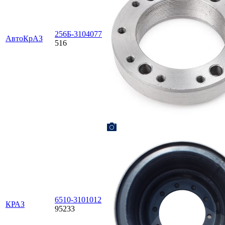
256Б-3104077
АвтоКрАЗ
516
6510-3101012
КРАЗ
95233