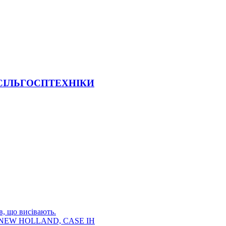
 СІЛЬГОСПТЕХНІКИ
в, що висівають.
E, NEW HOLLAND, CASE IH