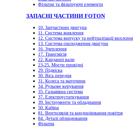
Фільтри та фільтруючі елементи
ЗАПАСНІ ЧАСТИНИ FOTON
10. Запчастини двигуна
11. Система живлення
12. Система випуску та нейтралізації вихлопн
13. Система охолодження двигуна
16. Зчеплення
17. Трансмісія
22. Карданні вали
23-25. Мости провідні
29. Підвіска
30. Вісь передня
31. Колеса та маточини
34. Рульове керування
35. Гальмівна система
37. Електроустаткування
39. Інструменти та обладнання
50. Кабіна
81. Вентиляція та кондиціювання повітря
84. Деталі облицювання
Фільтри