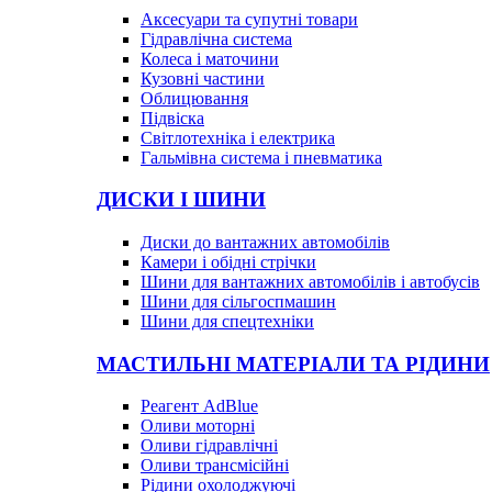
Аксесуари та супутні товари
Гідравлічна система
Колеса і маточини
Кузовні частини
Облицювання
Підвіска
Світлотехніка і електрика
Гальмівна система і пневматика
ДИСКИ І ШИНИ
Диски до вантажних автомобілів
Камери і обідні стрічки
Шини для вантажних автомобілів і автобусів
Шини для сільгоспмашин
Шини для спецтехніки
МАСТИЛЬНІ МАТЕРІАЛИ ТА РІДИНИ
Реагент AdBlue
Оливи моторні
Оливи гідравлічні
Оливи трансмісійні
Рідини охолоджуючі