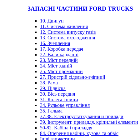
ЗАПАСНІ ЧАСТИНИ FORD TRUCKS
10. Двигун
11. Система живлення
12. Система випуску газів
13. Система охолодження
16. Зчеплення
17. Коробка передач
22. Вали карданні
23. Міст передній
24. Міст задній
25. Міст проміжний
27. Пристрій сідельно-зчіпний
28. Рама
29. Підвіска
30. Вісь передня
31. Колеса і шини
34. Рульове управління
35. Гальма
37-38. Електроустаткування й прилади
39. Інструмент, приладдя, кріпильні елементи
50-82. Кабіна і приладдя
84. Оперення кабіни, кузова та обвіс
Інші запчастини