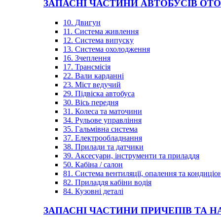
ЗАПАСНІ ЧАСТИНИ АВТОБУСІВ OT
10. Двигун
11. Система живлення
12. Система випуску
13. Система охолодження
16. Зчеплення
17. Трансмісія
22. Вали карданні
23. Міст ведучий
29. Підвіска автобуса
30. Вісь передня
31. Колеса та маточини
34. Рульове управління
35. Гальмівна система
37. Електрообладнання
38. Прилади та датчики
39. Аксесуари, інструменти та приладдя
50. Кабіна / салон
81. Система вентиляції, опалення та кондиці
82. Приладдя кабіни водія
84. Кузовні деталі
ЗАПАСНІ ЧАСТИНИ ПРИЧЕПІВ ТА Н