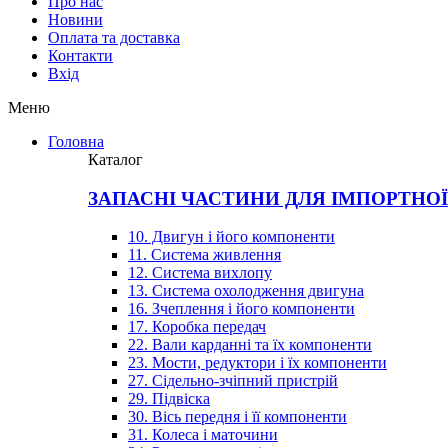
Про нас
Новини
Оплата та доставка
Контакти
Вхiд
Меню
Головна
Каталог
ЗАПАСНІ ЧАСТИНИ ДЛЯ ІМПОРТНО
10. Двигун і його компоненти
11. Система живлення
12. Система вихлопу
13. Система охолодження двигуна
16. Зчеплення і його компоненти
17. Коробка передач
22. Вали карданні та їх компоненти
23. Мости, редуктори і їх компоненти
27. Сідельно-зчіпний пристрій
29. Підвіска
30. Вісь передня і її компоненти
31. Колеса і маточини