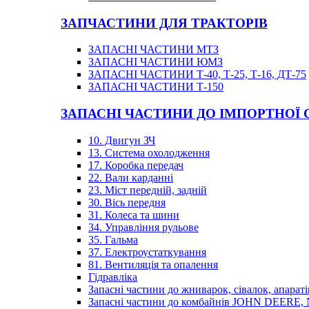
ЗАПЧАСТИНИ ДЛЯ ТРАКТОРІВ
ЗАПАСНІ ЧАСТИНИ МТЗ
ЗАПАСНІ ЧАСТИНИ ЮМЗ
ЗАПАСНІ ЧАСТИНИ Т-40, Т-25, Т-16, ДТ-75
ЗАПАСНІ ЧАСТИНИ Т-150
ЗАПАСНІ ЧАСТИНИ ДО ІМПОРТНОЇ
10. Двигун ЗЧ
13. Система охолодження
17. Коробка передач
22. Вали карданні
23. Міст передній, задній
30. Вісь передня
31. Колеса та шини
34. Управління рульове
35. Гальма
37. Електроустаткування
81. Вентиляція та опалення
Гідравліка
Запасні частини до жниварок, сівалок, апараті
Запасні частини до комбайнів JOHN DEER