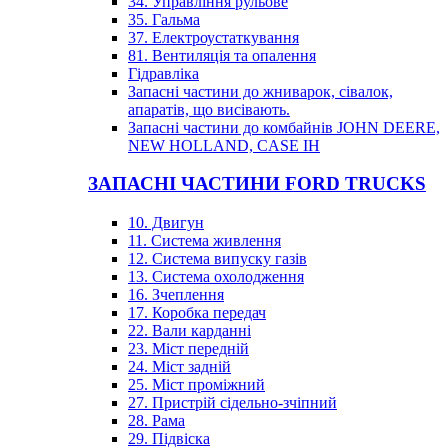
34. Управління рульове
35. Гальма
37. Електроустаткування
81. Вентиляція та опалення
Гідравліка
Запасні частини до жниварок, сівалок,
апаратів, що висівають.
Запасні частини до комбайнів JOHN DEERE,
NEW HOLLAND, CASE IH
ЗАПАСНІ ЧАСТИНИ FORD TRUCKS
10. Двигун
11. Система живлення
12. Система випуску газів
13. Система охолодження
16. Зчеплення
17. Коробка передач
22. Вали карданні
23. Міст передній
24. Міст задній
25. Міст проміжний
27. Пристрій сідельно-зчіпний
28. Рама
29. Підвіска