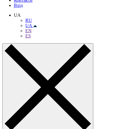
Контакти
Вхiд
UA
RU
UA
EN
ES