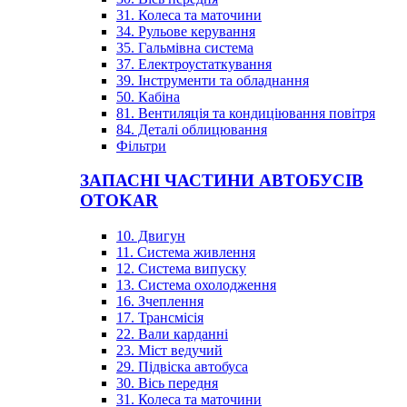
31. Колеса та маточини
34. Рульове керування
35. Гальмівна система
37. Електроустаткування
39. Інструменти та обладнання
50. Кабіна
81. Вентиляція та кондиціювання повітря
84. Деталі облицювання
Фільтри
ЗАПАСНІ ЧАСТИНИ АВТОБУСІВ
OTOKAR
10. Двигун
11. Система живлення
12. Система випуску
13. Система охолодження
16. Зчеплення
17. Трансмісія
22. Вали карданні
23. Міст ведучий
29. Підвіска автобуса
30. Вісь передня
31. Колеса та маточини