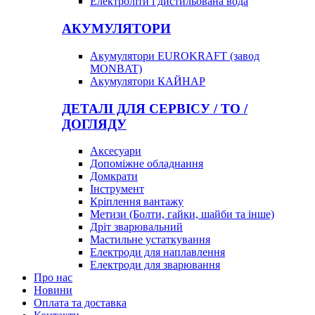
Електроліти і дистильована вода
АКУМУЛЯТОРИ
Акумулятори EUROKRAFT (завод
MONBAT)
Акумулятори КАЙНАР
ДЕТАЛІ ДЛЯ СЕРВІСУ / ТО /
ДОГЛЯДУ
Аксесуари
Допоміжне обладнання
Домкрати
Інструмент
Кріплення вантажу
Метизи (Болти, гайки, шайби та інше)
Дріт зварювальний
Мастильне устаткування
Електроди для наплавлення
Електроди для зварювання
Про нас
Новини
Оплата та доставка