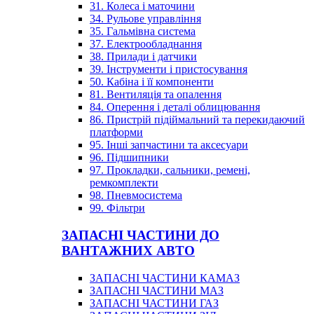
31. Колеса і маточини
34. Рульове управління
35. Гальмівна система
37. Електрообладнання
38. Прилади і датчики
39. Інструменти і пристосування
50. Кабіна і її компоненти
81. Вентиляція та опалення
84. Оперення і деталі облицювання
86. Пристрій підіймальний та перекидаючий
платформи
95. Інші запчастини та аксесуари
96. Підшипники
97. Прокладки, сальники, ремені,
ремкомплекти
98. Пневмосистема
99. Фільтри
ЗАПАСНІ ЧАСТИНИ ДО
ВАНТАЖНИХ АВТО
ЗАПАСНІ ЧАСТИНИ КАМАЗ
ЗАПАСНІ ЧАСТИНИ МАЗ
ЗАПАСНІ ЧАСТИНИ ГАЗ