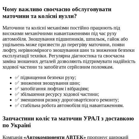
Чому важливо своєчасно обслуговувати
маточини та колісні вузли?
Маточини та колісні механізми постійно працюють під
високими механічними навантаженнями під час руху
автомобіля. Зношування підшипників, шпильок, гайок або
ущільнень може призвести до перегріву маточини, появи
люфту, нерівномірного зношування шин та зниження безпеки
експлуатації техніки. Регулярна діагностика та своєчасна
заміна зношених деталей дозволяють підтримувати надійність
ходової частини та запобігати серйозним поломкам.
✅ підвищення безпеки руху;
✅ зниження зношування шин;
✅ запобігання люфтам і вібраціям;
✅ збільшення ресурсу ходової частини;
✅ зменшення ризику дороговартісного ремонту;
✅ стабільна робота автомобіля під навантаженням.
Запчастини коліс та маточин УРАЛ з доставкою
по Україні
Компанія
«Автокомпоненти АВТЕК»
пропонує широкий