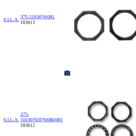
375-3103076/081
S.I.L.A.
183613
375-
S.I.L.A.
3103076/079/080/081
183612