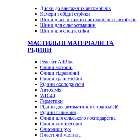
Диски до вантажних автомобілів
Камери і обідні стрічки
Шини для вантажних автомобілів і автобусів
Шини для сільгоспмашин
Шини для спецтехніки
МАСТИЛЬНІ МАТЕРІАЛИ ТА
РІДИНИ
Реагент AdBlue
Оливи моторні
Оливи гідравлічні
Оливи трансмісійні
Рідини охолоджуючі
Автохімія
WD-40
Герметики
Рідини для автоматичних трансмісій
Рідини гальмівні
Оливи для сільського господарства
Оливи компресорні
Очисники рук
Пластичні мастила