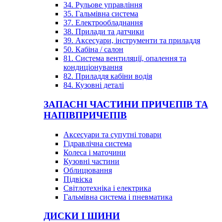
34. Рульове управління
35. Гальмівна система
37. Електрообладнання
38. Прилади та датчики
39. Аксесуари, інструменти та приладдя
50. Кабіна / салон
81. Система вентиляції, опалення та
кондиціонування
82. Приладдя кабіни водія
84. Кузовні деталі
ЗАПАСНІ ЧАСТИНИ ПРИЧЕПІВ ТА
НАПІВПРИЧЕПІВ
Аксесуари та супутні товари
Гідравлічна система
Колеса і маточини
Кузовні частини
Облицювання
Підвіска
Світлотехніка і електрика
Гальмівна система і пневматика
ДИСКИ І ШИНИ