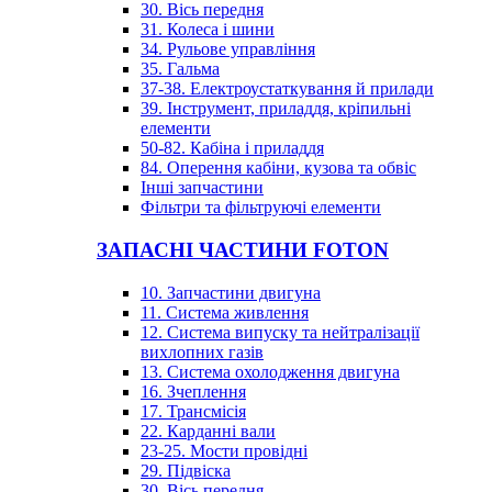
30. Вісь передня
31. Колеса і шини
34. Рульове управління
35. Гальма
37-38. Електроустаткування й прилади
39. Інструмент, приладдя, кріпильні
елементи
50-82. Кабіна і приладдя
84. Оперення кабіни, кузова та обвіс
Інші запчастини
Фільтри та фільтруючі елементи
ЗАПАСНІ ЧАСТИНИ FOTON
10. Запчастини двигуна
11. Система живлення
12. Система випуску та нейтралізації
вихлопних газів
13. Система охолодження двигуна
16. Зчеплення
17. Трансмісія
22. Карданні вали
23-25. Мости провідні
29. Підвіска
30. Вісь передня