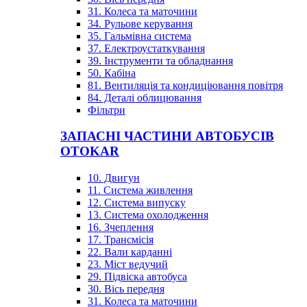
31. Колеса та маточини
34. Рульове керування
35. Гальмівна система
37. Електроустаткування
39. Інструменти та обладнання
50. Кабіна
81. Вентиляція та кондиціювання повітря
84. Деталі облицювання
Фільтри
ЗАПАСНІ ЧАСТИНИ АВТОБУСІВ
OTOKAR
10. Двигун
11. Система живлення
12. Система випуску
13. Система охолодження
16. Зчеплення
17. Трансмісія
22. Вали карданні
23. Міст ведучий
29. Підвіска автобуса
30. Вісь передня
31. Колеса та маточини