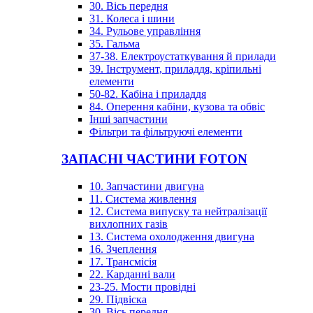
30. Вісь передня
31. Колеса і шини
34. Рульове управління
35. Гальма
37-38. Електроустаткування й прилади
39. Інструмент, приладдя, кріпильні
елементи
50-82. Кабіна і приладдя
84. Оперення кабіни, кузова та обвіс
Інші запчастини
Фільтри та фільтруючі елементи
ЗАПАСНІ ЧАСТИНИ FOTON
10. Запчастини двигуна
11. Система живлення
12. Система випуску та нейтралізації
вихлопних газів
13. Система охолодження двигуна
16. Зчеплення
17. Трансмісія
22. Карданні вали
23-25. Мости провідні
29. Підвіска
30. Вісь передня