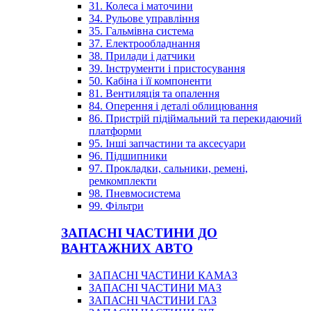
31. Колеса і маточини
34. Рульове управління
35. Гальмівна система
37. Електрообладнання
38. Прилади і датчики
39. Інструменти і пристосування
50. Кабіна і її компоненти
81. Вентиляція та опалення
84. Оперення і деталі облицювання
86. Пристрій підіймальний та перекидаючий
платформи
95. Інші запчастини та аксесуари
96. Підшипники
97. Прокладки, сальники, ремені,
ремкомплекти
98. Пневмосистема
99. Фільтри
ЗАПАСНІ ЧАСТИНИ ДО
ВАНТАЖНИХ АВТО
ЗАПАСНІ ЧАСТИНИ КАМАЗ
ЗАПАСНІ ЧАСТИНИ МАЗ
ЗАПАСНІ ЧАСТИНИ ГАЗ