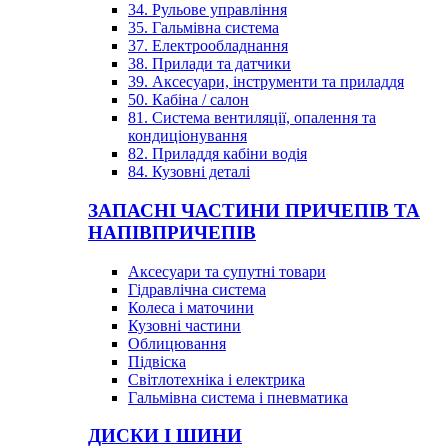
34. Рульове управління
35. Гальмівна система
37. Електрообладнання
38. Прилади та датчики
39. Аксесуари, інструменти та приладдя
50. Кабіна / салон
81. Система вентиляції, опалення та
кондиціонування
82. Приладдя кабіни водія
84. Кузовні деталі
ЗАПАСНІ ЧАСТИНИ ПРИЧЕПІВ ТА
НАПІВПРИЧЕПІВ
Аксесуари та супутні товари
Гідравлічна система
Колеса і маточини
Кузовні частини
Облицювання
Підвіска
Світлотехніка і електрика
Гальмівна система і пневматика
ДИСКИ І ШИНИ