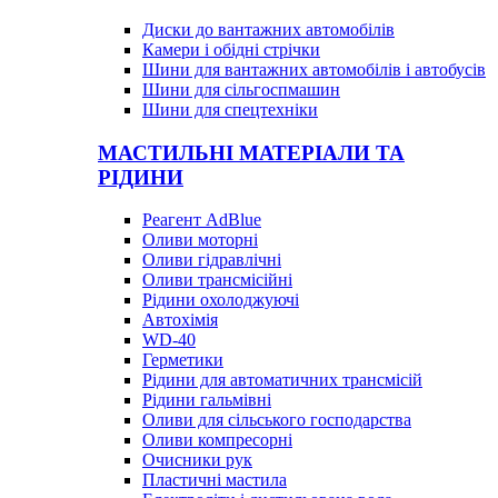
Диски до вантажних автомобілів
Камери і обідні стрічки
Шини для вантажних автомобілів і автобусів
Шини для сільгоспмашин
Шини для спецтехніки
МАСТИЛЬНІ МАТЕРІАЛИ ТА
РІДИНИ
Реагент AdBlue
Оливи моторні
Оливи гідравлічні
Оливи трансмісійні
Рідини охолоджуючі
Автохімія
WD-40
Герметики
Рідини для автоматичних трансмісій
Рідини гальмівні
Оливи для сільського господарства
Оливи компресорні
Очисники рук
Пластичні мастила