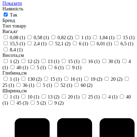
Показати
Наявність
Так
Бренд
Тип товару
Вага,кг
0,08
(1)
0,58
(1)
0,82
(2)
1
(1)
1,04
(1)
15
(1)
15,5
(1)
2,4
(1)
52,1
(2)
6
(1)
6,01
(1)
6,5
(1)
8,4
(1)
Висота,см
1
(2)
12
(2)
13
(1)
15
(1)
16
(1)
30
(3)
4
(1)
40
(1)
5
(1)
6
(1)
9
(1)
Глибина,см
1
(1)
130
(2)
15
(1)
16
(1)
19
(2)
20
(2)
25
(1)
36
(1)
5
(1)
52
(1)
60
(2)
Ширина,см
1
(1)
10
(1)
13
(2)
20
(1)
25
(1)
4
(1)
40
(1)
45
(3)
5
(2)
9
(2)