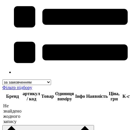
Фільтр підбору
артикул
Одиниця
Ціна,
Бренд
Товар
Інфо
Наявність
К-с
/ код
виміру
грн
Не
знайдено
жодного
запису