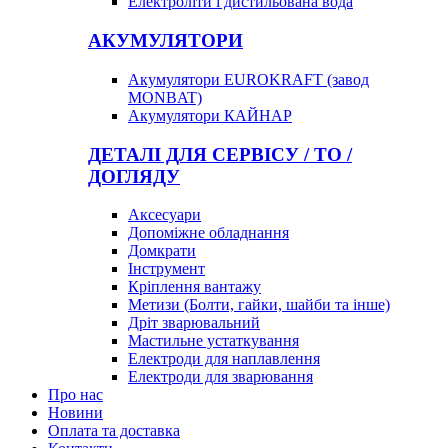
Електроліти і дистильована вода
АКУМУЛЯТОРИ
Акумулятори EUROKRAFT (завод
MONBAT)
Акумулятори КАЙНАР
ДЕТАЛІ ДЛЯ СЕРВІСУ / ТО /
ДОГЛЯДУ
Аксесуари
Допоміжне обладнання
Домкрати
Інструмент
Кріплення вантажу
Метизи (Болти, гайки, шайби та інше)
Дріт зварювальний
Мастильне устаткування
Електроди для наплавлення
Електроди для зварювання
Про нас
Новини
Оплата та доставка