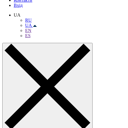
Контакти
Вхiд
UA
RU
UA
EN
ES