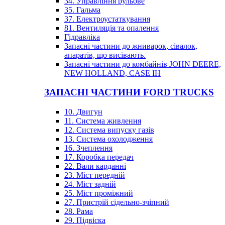
34. Управління рульове
35. Гальма
37. Електроустаткування
81. Вентиляція та опалення
Гідравліка
Запасні частини до жниварок, сівалок,
апаратів, що висівають.
Запасні частини до комбайнів JOHN DEERE,
NEW HOLLAND, CASE IH
ЗАПАСНІ ЧАСТИНИ FORD TRUCKS
10. Двигун
11. Система живлення
12. Система випуску газів
13. Система охолодження
16. Зчеплення
17. Коробка передач
22. Вали карданні
23. Міст передній
24. Міст задній
25. Міст проміжний
27. Пристрій сідельно-зчіпний
28. Рама
29. Підвіска