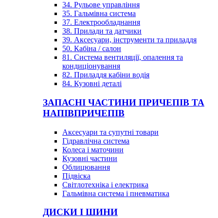
34. Рульове управління
35. Гальмівна система
37. Електрообладнання
38. Прилади та датчики
39. Аксесуари, інструменти та приладдя
50. Кабіна / салон
81. Система вентиляції, опалення та
кондиціонування
82. Приладдя кабіни водія
84. Кузовні деталі
ЗАПАСНІ ЧАСТИНИ ПРИЧЕПІВ ТА
НАПІВПРИЧЕПІВ
Аксесуари та супутні товари
Гідравлічна система
Колеса і маточини
Кузовні частини
Облицювання
Підвіска
Світлотехніка і електрика
Гальмівна система і пневматика
ДИСКИ І ШИНИ