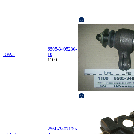
6505-3405280-
КРАЗ
10
1100
256Б-3407199-