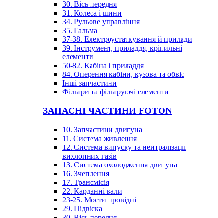
30. Вісь передня
31. Колеса і шини
34. Рульове управління
35. Гальма
37-38. Електроустаткування й прилади
39. Інструмент, приладдя, кріпильні
елементи
50-82. Кабіна і приладдя
84. Оперення кабіни, кузова та обвіс
Інші запчастини
Фільтри та фільтруючі елементи
ЗАПАСНІ ЧАСТИНИ FOTON
10. Запчастини двигуна
11. Система живлення
12. Система випуску та нейтралізації
вихлопних газів
13. Система охолодження двигуна
16. Зчеплення
17. Трансмісія
22. Карданні вали
23-25. Мости провідні
29. Підвіска
30. Вісь передня