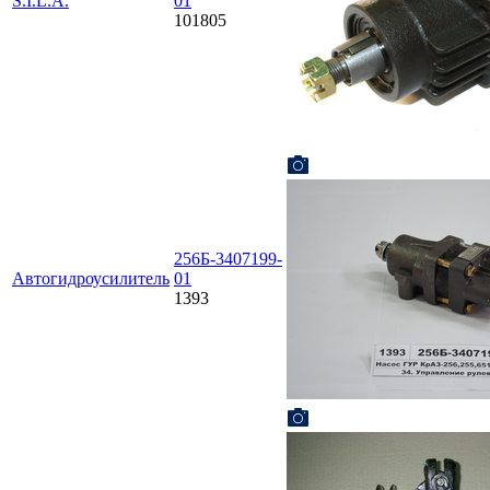
S.I.L.A.
01
101805
256Б-3407199-
Автогидроусилитель
01
1393