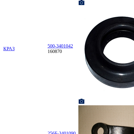
500-3401042
КРАЗ
160870
256Б-3401090