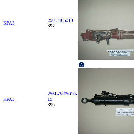
250-3405010
КРАЗ
397
256Б-3405010-
КРАЗ
15
396