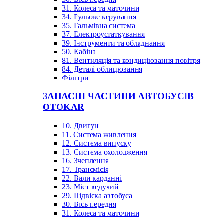
31. Колеса та маточини
34. Рульове керування
35. Гальмівна система
37. Електроустаткування
39. Інструменти та обладнання
50. Кабіна
81. Вентиляція та кондиціювання повітря
84. Деталі облицювання
Фільтри
ЗАПАСНІ ЧАСТИНИ АВТОБУСІВ
OTOKAR
10. Двигун
11. Система живлення
12. Система випуску
13. Система охолодження
16. Зчеплення
17. Трансмісія
22. Вали карданні
23. Міст ведучий
29. Підвіска автобуса
30. Вісь передня
31. Колеса та маточини