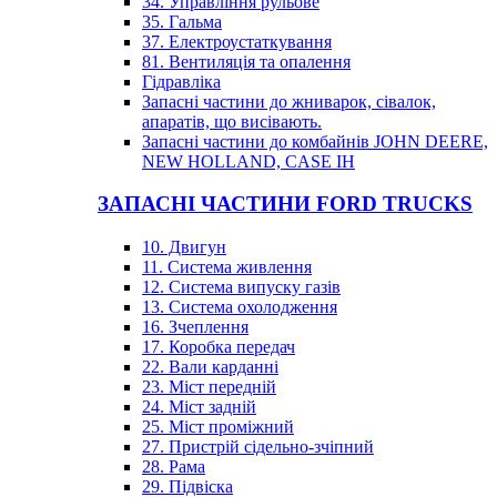
34. Управління рульове
35. Гальма
37. Електроустаткування
81. Вентиляція та опалення
Гідравліка
Запасні частини до жниварок, сівалок,
апаратів, що висівають.
Запасні частини до комбайнів JOHN DEERE,
NEW HOLLAND, CASE IH
ЗАПАСНІ ЧАСТИНИ FORD TRUCKS
10. Двигун
11. Система живлення
12. Система випуску газів
13. Система охолодження
16. Зчеплення
17. Коробка передач
22. Вали карданні
23. Міст передній
24. Міст задній
25. Міст проміжний
27. Пристрій сідельно-зчіпний
28. Рама
29. Підвіска