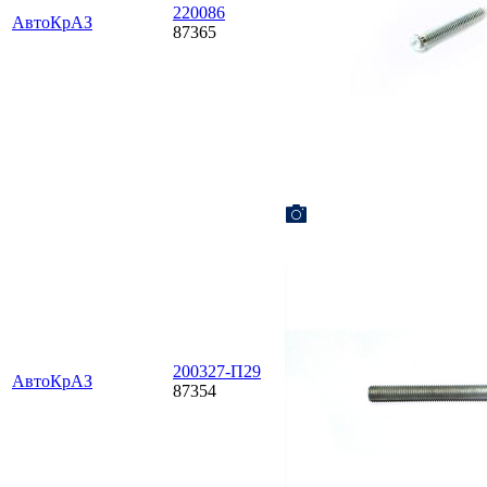
220086
АвтоКрАЗ
87365
200327-П29
АвтоКрАЗ
87354