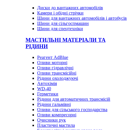
Диски до вантажних автомобілів
Камери і обідні стрічки
Шини для вантажних автомобілів і автобусів
Шини для сільгоспмашин
Шини для спецтехніки
МАСТИЛЬНІ МАТЕРІАЛИ ТА
РІДИНИ
Реагент AdBlue
Оливи моторні
Оливи гідравлічні
Оливи трансмісійні
Рідини охолоджуючі
Автохімія
WD-40
Герметики
Рідини для автоматичних трансмісій
Рідини гальмівні
Оливи для сільського господарства
Оливи компресорні
Очисники рук
Пластичні мастила