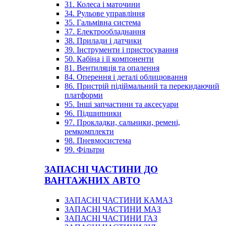
31. Колеса і маточини
34. Рульове управління
35. Гальмівна система
37. Електрообладнання
38. Прилади і датчики
39. Інструменти і пристосування
50. Кабіна і її компоненти
81. Вентиляція та опалення
84. Оперення і деталі облицювання
86. Пристрій підіймальний та перекидаючий
платформи
95. Інші запчастини та аксесуари
96. Підшипники
97. Прокладки, сальники, ремені,
ремкомплекти
98. Пневмосистема
99. Фільтри
ЗАПАСНІ ЧАСТИНИ ДО
ВАНТАЖНИХ АВТО
ЗАПАСНІ ЧАСТИНИ КАМАЗ
ЗАПАСНІ ЧАСТИНИ МАЗ
ЗАПАСНІ ЧАСТИНИ ГАЗ