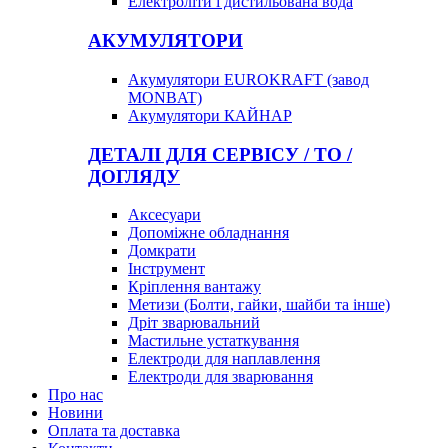
Електроліти і дистильована вода
АКУМУЛЯТОРИ
Акумулятори EUROKRAFT (завод
MONBAT)
Акумулятори КАЙНАР
ДЕТАЛІ ДЛЯ СЕРВІСУ / ТО /
ДОГЛЯДУ
Аксесуари
Допоміжне обладнання
Домкрати
Інструмент
Кріплення вантажу
Метизи (Болти, гайки, шайби та інше)
Дріт зварювальний
Мастильне устаткування
Електроди для наплавлення
Електроди для зварювання
Про нас
Новини
Оплата та доставка