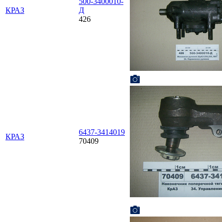
500-3400010-
КРАЗ
Д
426
6437-3414019
КРАЗ
70409