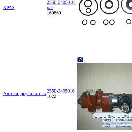
255Б-3405016-
КРАЗ
р/к
160869
255Б-3405016
Автогидроусилитель
1622