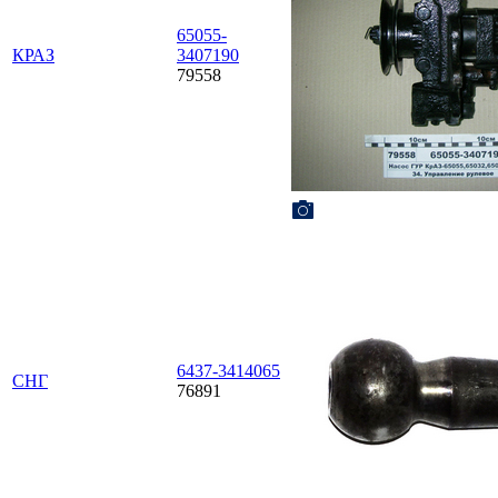
65055-
КРАЗ
3407190
79558
6437-3414065
СНГ
76891