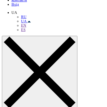
Контакти
Вхiд
UA
RU
UA
EN
ES