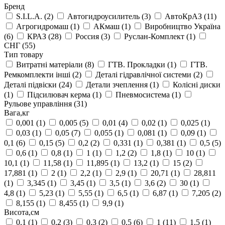
Бренд
S.I.L.A.
(2)
Автогидроусилитель
(3)
АвтоКрАЗ
(11)
Агрогидромаш
(1)
АКмаш
(1)
Виробництво Україна
(6)
КРАЗ
(28)
Россия
(3)
Руслан-Комплект
(1)
СНГ
(55)
Тип товару
Витратні матеріали
(8)
ГТВ. Прокладки
(1)
ГТВ.
Ремкомплекти інші
(2)
Деталі гідравлічної системи
(2)
Деталі підвіски
(24)
Детали зчеплення
(1)
Колісні диски
(1)
Підсилювач керма
(1)
Пневмосистема
(1)
Рульове управління
(31)
Вага,кг
0,001
(1)
0,005
(5)
0,01
(4)
0,02
(1)
0,025
(1)
0,03
(1)
0,05
(7)
0,055
(1)
0,081
(1)
0,09
(1)
0,1
(6)
0,15
(5)
0,2
(2)
0,331
(1)
0,381
(1)
0,5
(5)
0,6
(1)
0,8
(1)
1
(1)
1,2
(2)
1,8
(1)
10
(1)
10,1
(1)
11,58
(1)
11,895
(1)
13,2
(1)
15
(2)
17,881
(1)
2
(1)
2,2
(1)
2,9
(1)
20,71
(1)
28,811
(1)
3,345
(1)
3,45
(1)
3,5
(1)
3,6
(2)
30
(1)
4,8
(1)
5,23
(1)
5,55
(1)
6,5
(1)
6,87
(1)
7,205
(2)
8,155
(1)
8,455
(1)
9,9
(1)
Висота,см
0,1
(1)
0,2
(3)
0,3
(2)
0,5
(6)
1
(11)
1,5
(1)