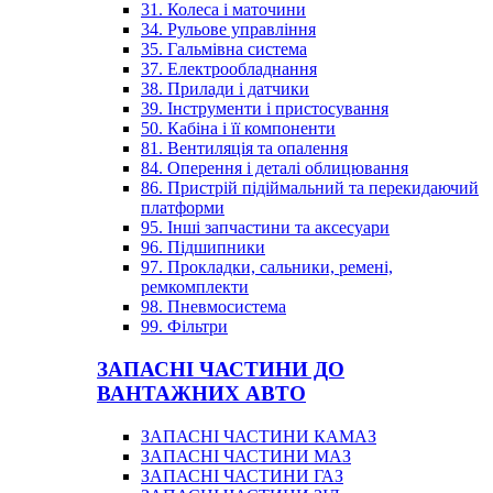
31. Колеса і маточини
34. Рульове управління
35. Гальмівна система
37. Електрообладнання
38. Прилади і датчики
39. Інструменти і пристосування
50. Кабіна і її компоненти
81. Вентиляція та опалення
84. Оперення і деталі облицювання
86. Пристрій підіймальний та перекидаючий
платформи
95. Інші запчастини та аксесуари
96. Підшипники
97. Прокладки, сальники, ремені,
ремкомплекти
98. Пневмосистема
99. Фільтри
ЗАПАСНІ ЧАСТИНИ ДО
ВАНТАЖНИХ АВТО
ЗАПАСНІ ЧАСТИНИ КАМАЗ
ЗАПАСНІ ЧАСТИНИ МАЗ
ЗАПАСНІ ЧАСТИНИ ГАЗ