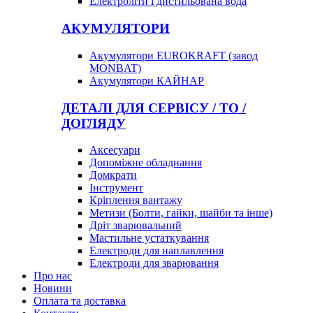
Електроліти і дистильована вода
АКУМУЛЯТОРИ
Акумулятори EUROKRAFT (завод
MONBAT)
Акумулятори КАЙНАР
ДЕТАЛІ ДЛЯ СЕРВІСУ / ТО /
ДОГЛЯДУ
Аксесуари
Допоміжне обладнання
Домкрати
Інструмент
Кріплення вантажу
Метизи (Болти, гайки, шайби та інше)
Дріт зварювальний
Мастильне устаткування
Електроди для наплавлення
Електроди для зварювання
Про нас
Новини
Оплата та доставка