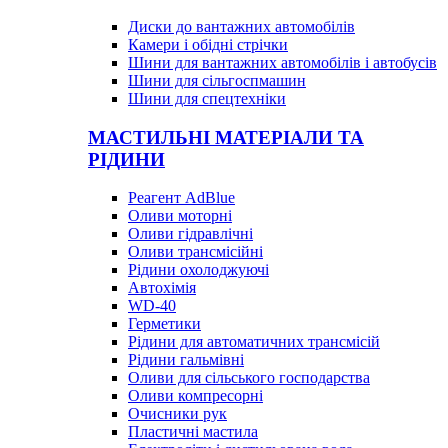
Диски до вантажних автомобілів
Камери і обідні стрічки
Шини для вантажних автомобілів і автобусів
Шини для сільгоспмашин
Шини для спецтехніки
МАСТИЛЬНІ МАТЕРІАЛИ ТА
РІДИНИ
Реагент AdBlue
Оливи моторні
Оливи гідравлічні
Оливи трансмісійні
Рідини охолоджуючі
Автохімія
WD-40
Герметики
Рідини для автоматичних трансмісій
Рідини гальмівні
Оливи для сільського господарства
Оливи компресорні
Очисники рук
Пластичні мастила