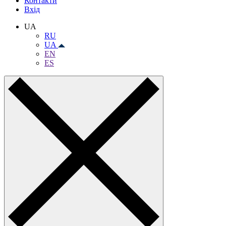
Контакти
Вхiд
UA
RU
UA
EN
ES