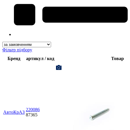
Фільтр підбору
Бренд
артикул / код
Товар
220086
АвтоКрАЗ
87365