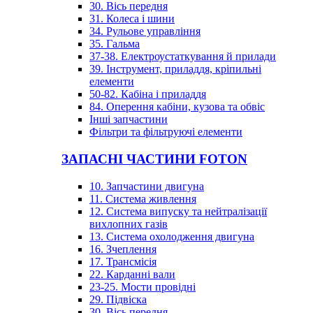
30. Вісь передня
31. Колеса і шини
34. Рульове управління
35. Гальма
37-38. Електроустаткування й прилади
39. Інструмент, приладдя, кріпильні
елементи
50-82. Кабіна і приладдя
84. Оперення кабіни, кузова та обвіс
Інші запчастини
Фільтри та фільтруючі елементи
ЗАПАСНІ ЧАСТИНИ FOTON
10. Запчастини двигуна
11. Система живлення
12. Система випуску та нейтралізації
вихлопних газів
13. Система охолодження двигуна
16. Зчеплення
17. Трансмісія
22. Карданні вали
23-25. Мости провідні
29. Підвіска
30. Вісь передня