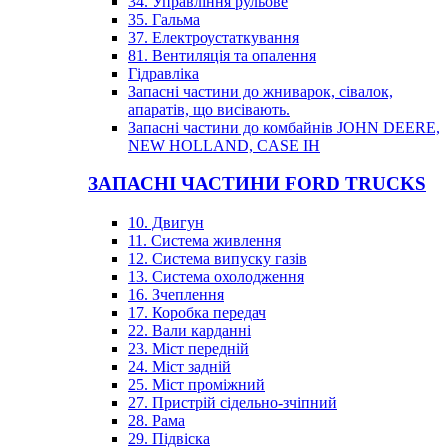
34. Управління рульове
35. Гальма
37. Електроустаткування
81. Вентиляція та опалення
Гідравліка
Запасні частини до жниварок, сівалок,
апаратів, що висівають.
Запасні частини до комбайнів JOHN DEERE,
NEW HOLLAND, CASE IH
ЗАПАСНІ ЧАСТИНИ FORD TRUCKS
10. Двигун
11. Система живлення
12. Система випуску газів
13. Система охолодження
16. Зчеплення
17. Коробка передач
22. Вали карданні
23. Міст передній
24. Міст задній
25. Міст проміжний
27. Пристрій сідельно-зчіпний
28. Рама
29. Підвіска