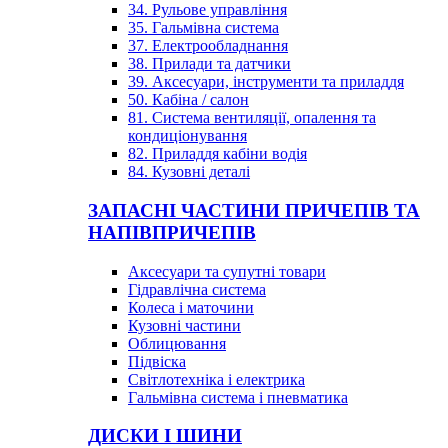
34. Рульове управління
35. Гальмівна система
37. Електрообладнання
38. Прилади та датчики
39. Аксесуари, інструменти та приладдя
50. Кабіна / салон
81. Система вентиляції, опалення та
кондиціонування
82. Приладдя кабіни водія
84. Кузовні деталі
ЗАПАСНІ ЧАСТИНИ ПРИЧЕПІВ ТА
НАПІВПРИЧЕПІВ
Аксесуари та супутні товари
Гідравлічна система
Колеса і маточини
Кузовні частини
Облицювання
Підвіска
Світлотехніка і електрика
Гальмівна система і пневматика
ДИСКИ І ШИНИ