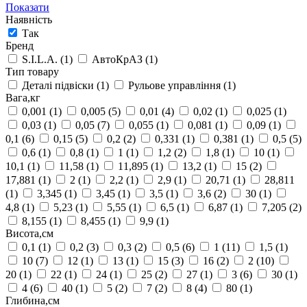
Показати
Наявність
Так
Бренд
S.I.L.A.
(1)
АвтоКрАЗ
(1)
Тип товару
Деталі підвіски
(1)
Рульове управління
(1)
Вага,кг
0,001
(1)
0,005
(5)
0,01
(4)
0,02
(1)
0,025
(1)
0,03
(1)
0,05
(7)
0,055
(1)
0,081
(1)
0,09
(1)
0,1
(6)
0,15
(5)
0,2
(2)
0,331
(1)
0,381
(1)
0,5
(5)
0,6
(1)
0,8
(1)
1
(1)
1,2
(2)
1,8
(1)
10
(1)
10,1
(1)
11,58
(1)
11,895
(1)
13,2
(1)
15
(2)
17,881
(1)
2
(1)
2,2
(1)
2,9
(1)
20,71
(1)
28,811
(1)
3,345
(1)
3,45
(1)
3,5
(1)
3,6
(2)
30
(1)
4,8
(1)
5,23
(1)
5,55
(1)
6,5
(1)
6,87
(1)
7,205
(2)
8,155
(1)
8,455
(1)
9,9
(1)
Висота,см
0,1
(1)
0,2
(3)
0,3
(2)
0,5
(6)
1
(11)
1,5
(1)
10
(7)
12
(1)
13
(1)
15
(3)
16
(2)
2
(10)
20
(1)
22
(1)
24
(1)
25
(2)
27
(1)
3
(6)
30
(1)
4
(6)
40
(1)
5
(2)
7
(2)
8
(4)
80
(1)
Глибина,см