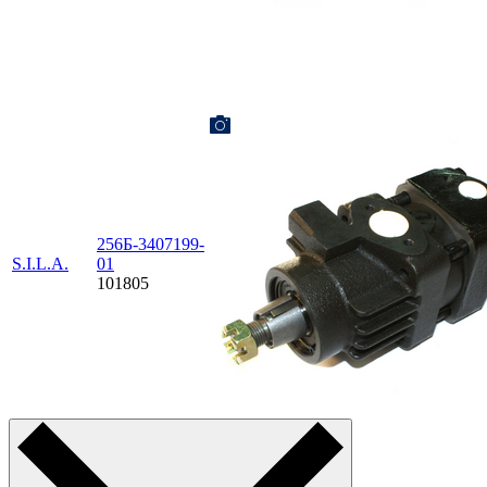
256Б-3407199-
S.I.L.A.
01
101805