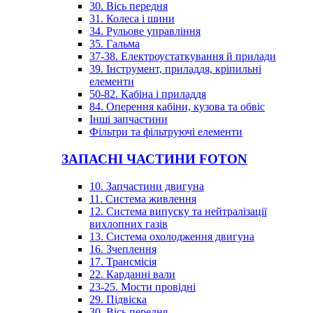
30. Вісь передня
31. Колеса і шини
34. Рульове управління
35. Гальма
37-38. Електроустаткування й прилади
39. Інструмент, приладдя, кріпильні
елементи
50-82. Кабіна і приладдя
84. Оперення кабіни, кузова та обвіс
Інші запчастини
Фільтри та фільтруючі елементи
ЗАПАСНІ ЧАСТИНИ FOTON
10. Запчастини двигуна
11. Система живлення
12. Система випуску та нейтралізації
вихлопних газів
13. Система охолодження двигуна
16. Зчеплення
17. Трансмісія
22. Карданні вали
23-25. Мости провідні
29. Підвіска
30. Вісь передня