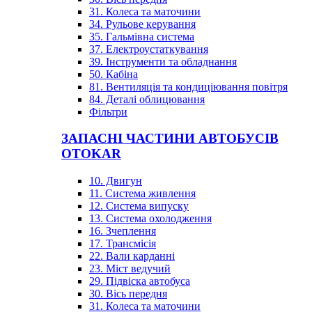
31. Колеса та маточини
34. Рульове керування
35. Гальмівна система
37. Електроустаткування
39. Інструменти та обладнання
50. Кабіна
81. Вентиляція та кондиціювання повітря
84. Деталі облицювання
Фільтри
ЗАПАСНІ ЧАСТИНИ АВТОБУСІВ
OTOKAR
10. Двигун
11. Система живлення
12. Система випуску
13. Система охолодження
16. Зчеплення
17. Трансмісія
22. Вали карданні
23. Міст ведучий
29. Підвіска автобуса
30. Вісь передня
31. Колеса та маточини