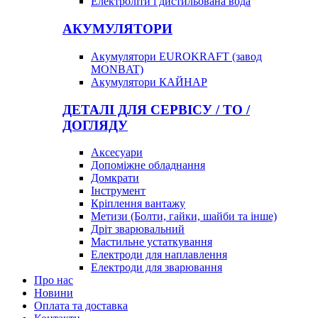
Електроліти і дистильована вода
АКУМУЛЯТОРИ
Акумулятори EUROKRAFT (завод
MONBAT)
Акумулятори КАЙНАР
ДЕТАЛІ ДЛЯ СЕРВІСУ / ТО /
ДОГЛЯДУ
Аксесуари
Допоміжне обладнання
Домкрати
Інструмент
Кріплення вантажу
Метизи (Болти, гайки, шайби та інше)
Дріт зварювальний
Мастильне устаткування
Електроди для наплавлення
Електроди для зварювання
Про нас
Новини
Оплата та доставка