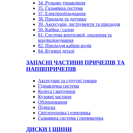
34. Рульове управління
35. Гальмівна система
37. Електрообладнання
38. Прилади та датчики
39. Аксесуари, інструменти та приладдя
50. Кабіна / салон
81. Система вентиляції, опалення та
кондиціонування
82. Приладдя кабіни водія
84. Кузовні деталі
ЗАПАСНІ ЧАСТИНИ ПРИЧЕПІВ ТА
НАПІВПРИЧЕПІВ
Аксесуари та супутні товари
Гідравлічна система
Колеса і маточини
Кузовні частини
Облицювання
Підвіска
Світлотехніка і електрика
Гальмівна система і пневматика
ДИСКИ І ШИНИ