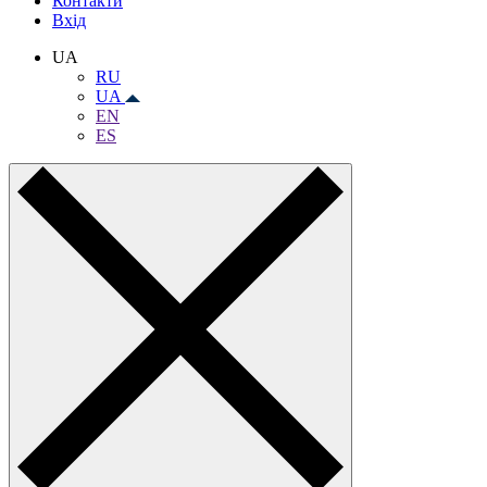
Контакти
Вхiд
UA
RU
UA
EN
ES