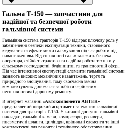
Гальма Т-150 — запчастини для
надійної та безпечної роботи
гальмівної системи
Гальмівна система тракторів Т-150 відіграє ключову роль у
забезпеченні безпеки експлуатації техніки, стабільного
керування та ефективного гальмування під час роботи під
навантаженням. Від справності гальм залежить безпека
оператора, стійкість трактора та надійна робота техніки у
сільському господарстві, будівництві та транспортній сфері.
Під час інтенсивної експлуатації елементи гальмівної системи
зазнають високих механічних навантажень, тертя та
природного зношування, тому своєчасна заміна
комплектуючих допомагає запобігти серйозним
несправностям і дорогому ремонту.
В інтернет-магазині
«Автокомпоненти АВТЕК»
представлений широкий асортимент запчастин гальмівної
системи для тракторів Т-150. У каталозі доступні гальмівні
накладки, гальмівні камери, компресори, ресивери,
пневматичні шланги, циліндри, кріпильні елементи та інші
комплектуючі для ремонту і технічного обслуговування