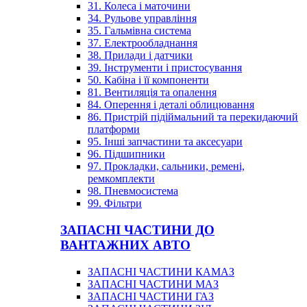
31. Колеса і маточини
34. Рульове управління
35. Гальмівна система
37. Електрообладнання
38. Прилади і датчики
39. Інструменти і пристосування
50. Кабіна і її компоненти
81. Вентиляція та опалення
84. Оперення і деталі облицювання
86. Пристрій підіймальний та перекидаючий
платформи
95. Інші запчастини та аксесуари
96. Підшипники
97. Прокладки, сальники, ремені,
ремкомплекти
98. Пневмосистема
99. Фільтри
ЗАПАСНІ ЧАСТИНИ ДО
ВАНТАЖНИХ АВТО
ЗАПАСНІ ЧАСТИНИ КАМАЗ
ЗАПАСНІ ЧАСТИНИ МАЗ
ЗАПАСНІ ЧАСТИНИ ГАЗ