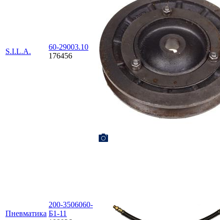
60-29003.10
S.I.L.A.
176456
200-3506060-
Пневматика
Б1-11