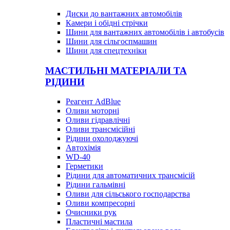
Диски до вантажних автомобілів
Камери і обідні стрічки
Шини для вантажних автомобілів і автобусів
Шини для сільгоспмашин
Шини для спецтехніки
МАСТИЛЬНІ МАТЕРІАЛИ ТА
РІДИНИ
Реагент AdBlue
Оливи моторні
Оливи гідравлічні
Оливи трансмісійні
Рідини охолоджуючі
Автохімія
WD-40
Герметики
Рідини для автоматичних трансмісій
Рідини гальмівні
Оливи для сільського господарства
Оливи компресорні
Очисники рук
Пластичні мастила