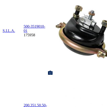
500-3519010-
S.I.L.A.
01
175958
200.351.50.50-