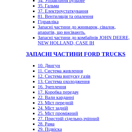
34. Управління рульове
35. Гальма
37. Електроустаткування
81. Вентиляція та опалення
Гідравліка
Запасні частини до жниварок, сівалок,
апаратів, що висівають.
Запасні частини до комбайнів JOHN DEERE,
NEW HOLLAND, CASE IH
ЗАПАСНІ ЧАСТИНИ FORD TRUCKS
10. Двигун
11. Система живлення
12. Система випуску газів
13. Система охолодження
16. Зчеплення
17. Коробка передач
22. Вали карданні
23. Міст передній
24. Міст задній
25. Міст проміжний
27. Пристрій сідельно-зчіпний
28. Рама
29. Підвіска