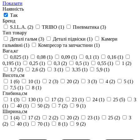
Показати
Наявність
Так
Бренд
S.I.L.A.
(2)
TRIBO
(1)
Пневматика
(3)
Тип товару
Деталі гальм
(3)
Деталі підвіски
(1)
Камери
гальмівні
(1)
Компресор та запчастини
(1)
Вага,кг
0,025
(1)
0,08
(1)
0,09
(1)
0,1
(1)
0,16
(1)
0,195
(1)
0,25
(1)
0,3
(2)
0,5
(1)
0,55
(1)
1
(2)
1,7
(2)
2,6
(2)
3
(1)
3,35
(1)
5,9
(1)
Висота,см
1
(6)
10
(1)
2
(3)
20
(2)
3
(3)
4
(2)
5
(1)
7,5
(1)
8
(1)
Глибина,см
1
(3)
130
(1)
17
(2)
23
(1)
24
(1)
25
(5)
3
(1)
40
(1)
50
(2)
7
(2)
9
(1)
Ширина,см
1
(4)
17
(2)
2
(2)
20
(2)
23
(1)
25
(2)
3
(2)
40
(1)
70
(1)
8
(1)
9
(2)