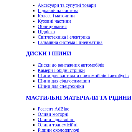
Аксесуари та супутні товари
Гідравлічна система
Колеса і маточини
Кузовні частини
Облицювання
Підвіска
Світлотехніка і електрика
Гальмівна система і пневматика
ДИСКИ І ШИНИ
Диски до вантажних автомобілів
Камери і обідні стрічки
Шини для вантажних автомобілів і автобусів
Шини для сільгоспмашин
Шини для спецтехніки
МАСТИЛЬНІ МАТЕРІАЛИ ТА РІДИНИ
Реагент AdBlue
Оливи моторні
Оливи гідравлічні
Оливи трансмісійні
Рідини охолоджуючі