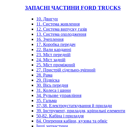
ЗАПАСНІ ЧАСТИНИ FORD TRUCKS
10. Двигун
11. Система живлення
12. Система випуску газів
13. Система охолодження
16. Зчеплення
17. Коробка передач
22. Вали карданні
23. Міст передній
24. Міст задній
25. Міст проміжний
27. Пристрій сідельно-зчіпний
28. Рама
29. Підвіска
30. Вісь передня
31. Колеса і шини
34. Рульове управління
35. Гальма
37-38. Електроустаткування й прилади
39. Інструмент, приладдя, кріпильні елементи
50-82. Кабіна і приладдя
84. Оперення кабіни, кузова та обвіс
Інші запчастини