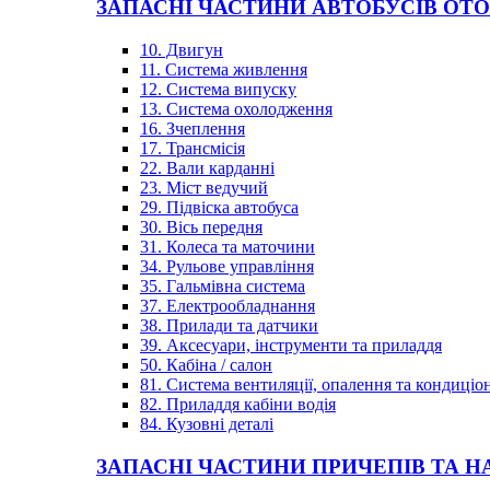
ЗАПАСНІ ЧАСТИНИ АВТОБУСІВ OT
10. Двигун
11. Система живлення
12. Система випуску
13. Система охолодження
16. Зчеплення
17. Трансмісія
22. Вали карданні
23. Міст ведучий
29. Підвіска автобуса
30. Вісь передня
31. Колеса та маточини
34. Рульове управління
35. Гальмівна система
37. Електрообладнання
38. Прилади та датчики
39. Аксесуари, інструменти та приладдя
50. Кабіна / салон
81. Система вентиляції, опалення та кондиці
82. Приладдя кабіни водія
84. Кузовні деталі
ЗАПАСНІ ЧАСТИНИ ПРИЧЕПІВ ТА Н