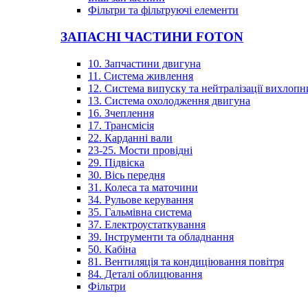
Фільтри та фільтруючі елементи
ЗАПАСНІ ЧАСТИНИ FOTON
10. Запчастини двигуна
11. Система живлення
12. Система випуску та нейтралізації вихлопн
13. Система охолодження двигуна
16. Зчеплення
17. Трансмісія
22. Карданні вали
23-25. Мости провідні
29. Підвіска
30. Вісь передня
31. Колеса та маточини
34. Рульове керування
35. Гальмівна система
37. Електроустаткування
39. Інструменти та обладнання
50. Кабіна
81. Вентиляція та кондиціювання повітря
84. Деталі облицювання
Фільтри