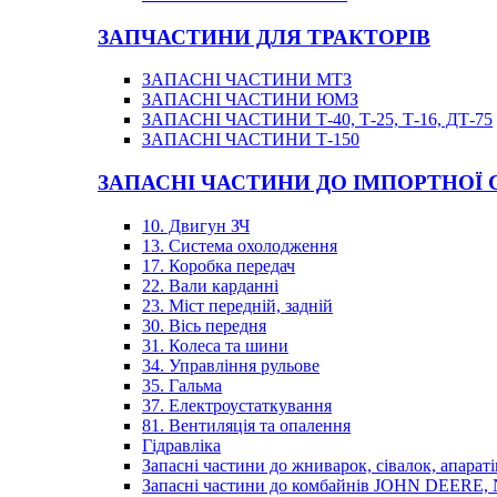
ЗАПЧАСТИНИ ДЛЯ ТРАКТОРІВ
ЗАПАСНІ ЧАСТИНИ МТЗ
ЗАПАСНІ ЧАСТИНИ ЮМЗ
ЗАПАСНІ ЧАСТИНИ Т-40, Т-25, Т-16, ДТ-75
ЗАПАСНІ ЧАСТИНИ Т-150
ЗАПАСНІ ЧАСТИНИ ДО ІМПОРТНОЇ
10. Двигун ЗЧ
13. Система охолодження
17. Коробка передач
22. Вали карданні
23. Міст передній, задній
30. Вісь передня
31. Колеса та шини
34. Управління рульове
35. Гальма
37. Електроустаткування
81. Вентиляція та опалення
Гідравліка
Запасні частини до жниварок, сівалок, апараті
Запасні частини до комбайнів JOHN DEER