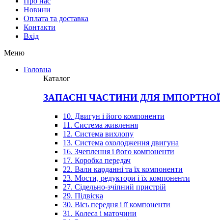
Про нас
Новини
Оплата та доставка
Контакти
Вхiд
Меню
Головна
Каталог
ЗАПАСНІ ЧАСТИНИ ДЛЯ ІМПОРТНО
10. Двигун і його компоненти
11. Система живлення
12. Система вихлопу
13. Система охолодження двигуна
16. Зчеплення і його компоненти
17. Коробка передач
22. Вали карданні та їх компоненти
23. Мости, редуктори і їх компоненти
27. Сідельно-зчіпний пристрій
29. Підвіска
30. Вісь передня і її компоненти
31. Колеса і маточини