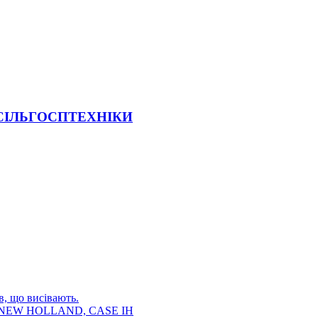
 СІЛЬГОСПТЕХНІКИ
в, що висівають.
E, NEW HOLLAND, CASE IH