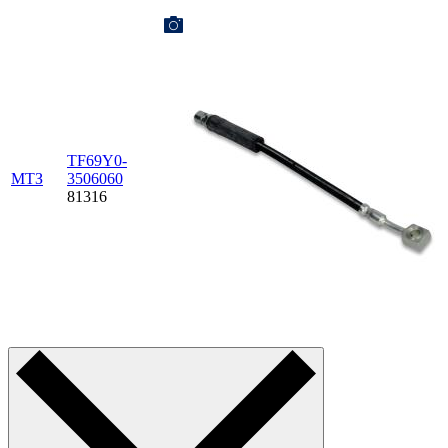
TF69Y0-
МТЗ
3506060
81316