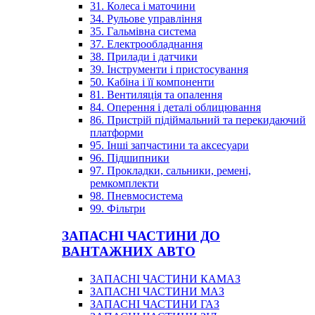
31. Колеса і маточини
34. Рульове управління
35. Гальмівна система
37. Електрообладнання
38. Прилади і датчики
39. Інструменти і пристосування
50. Кабіна і її компоненти
81. Вентиляція та опалення
84. Оперення і деталі облицювання
86. Пристрій підіймальний та перекидаючий
платформи
95. Інші запчастини та аксесуари
96. Підшипники
97. Прокладки, сальники, ремені,
ремкомплекти
98. Пневмосистема
99. Фільтри
ЗАПАСНІ ЧАСТИНИ ДО
ВАНТАЖНИХ АВТО
ЗАПАСНІ ЧАСТИНИ КАМАЗ
ЗАПАСНІ ЧАСТИНИ МАЗ
ЗАПАСНІ ЧАСТИНИ ГАЗ