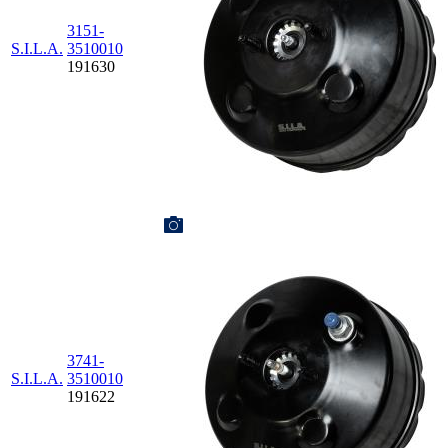
3151-
S.I.L.A.
3510010
191630
3741-
S.I.L.A.
3510010
191622