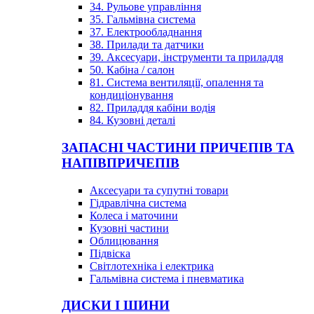
34. Рульове управління
35. Гальмівна система
37. Електрообладнання
38. Прилади та датчики
39. Аксесуари, інструменти та приладдя
50. Кабіна / салон
81. Система вентиляції, опалення та
кондиціонування
82. Приладдя кабіни водія
84. Кузовні деталі
ЗАПАСНІ ЧАСТИНИ ПРИЧЕПІВ ТА
НАПІВПРИЧЕПІВ
Аксесуари та супутні товари
Гідравлічна система
Колеса і маточини
Кузовні частини
Облицювання
Підвіска
Світлотехніка і електрика
Гальмівна система і пневматика
ДИСКИ І ШИНИ