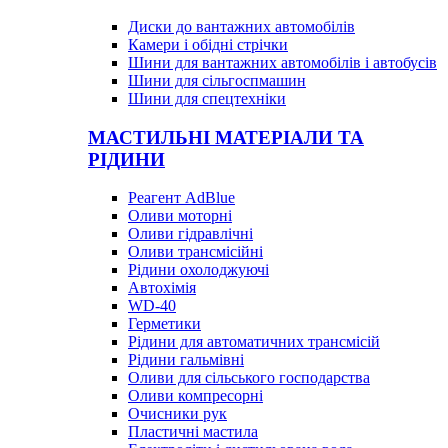
Диски до вантажних автомобілів
Камери і обідні стрічки
Шини для вантажних автомобілів і автобусів
Шини для сільгоспмашин
Шини для спецтехніки
МАСТИЛЬНІ МАТЕРІАЛИ ТА
РІДИНИ
Реагент AdBlue
Оливи моторні
Оливи гідравлічні
Оливи трансмісійні
Рідини охолоджуючі
Автохімія
WD-40
Герметики
Рідини для автоматичних трансмісій
Рідини гальмівні
Оливи для сільського господарства
Оливи компресорні
Очисники рук
Пластичні мастила