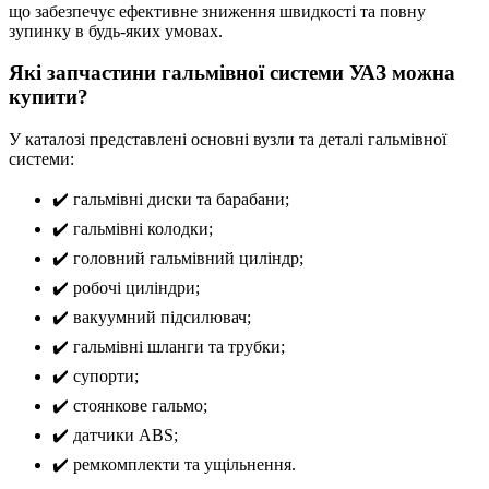
що забезпечує ефективне зниження швидкості та повну
зупинку в будь-яких умовах.
Які запчастини гальмівної системи УАЗ можна
купити?
У каталозі представлені основні вузли та деталі гальмівної
системи:
✔️ гальмівні диски та барабани;
✔️ гальмівні колодки;
✔️ головний гальмівний циліндр;
✔️ робочі циліндри;
✔️ вакуумний підсилювач;
✔️ гальмівні шланги та трубки;
✔️ супорти;
✔️ стоянкове гальмо;
✔️ датчики ABS;
✔️ ремкомплекти та ущільнення.