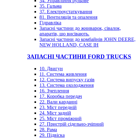
34. Управління рульове
35. Гальма
37. Електроустаткування
81. Вентиляція та опалення
Гідравліка
Запасні частини до жниварок, сівалок,
апаратів, що висівають.
Запасні частини до комбайнів JOHN DEERE,
NEW HOLLAND, CASE IH
ЗАПАСНІ ЧАСТИНИ FORD TRUCKS
10. Двигун
11. Система живлення
12. Система випуску газів
13. Система охолодження
16. Зчеплення
17. Коробка передач
22. Вали карданні
23. Міст передній
24. Міст задній
25. Міст проміжний
27. Пристрій сідельно-зчіпний
28. Рама
29. Підвіска