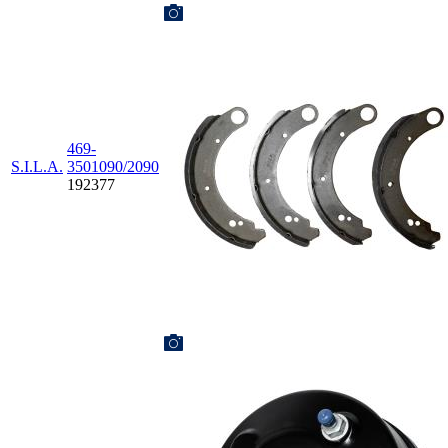
469-
S.I.L.A.
3501090/2090
192377