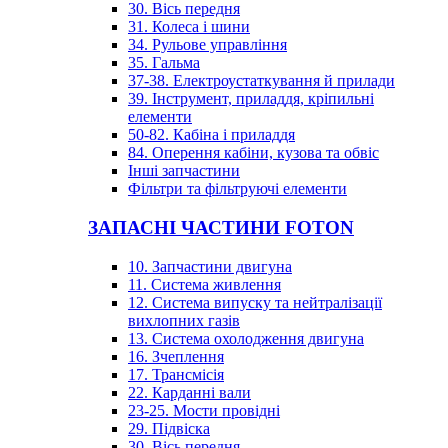
30. Вісь передня
31. Колеса і шини
34. Рульове управління
35. Гальма
37-38. Електроустаткування й прилади
39. Інструмент, приладдя, кріпильні
елементи
50-82. Кабіна і приладдя
84. Оперення кабіни, кузова та обвіс
Інші запчастини
Фільтри та фільтруючі елементи
ЗАПАСНІ ЧАСТИНИ FOTON
10. Запчастини двигуна
11. Система живлення
12. Система випуску та нейтралізації
вихлопних газів
13. Система охолодження двигуна
16. Зчеплення
17. Трансмісія
22. Карданні вали
23-25. Мости провідні
29. Підвіска
30. Вісь передня