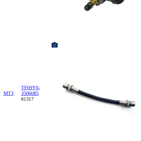
TF69Y0-
МТЗ
3506085
81317