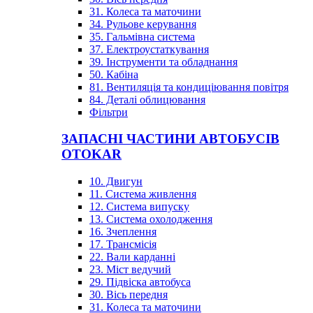
31. Колеса та маточини
34. Рульове керування
35. Гальмівна система
37. Електроустаткування
39. Інструменти та обладнання
50. Кабіна
81. Вентиляція та кондиціювання повітря
84. Деталі облицювання
Фільтри
ЗАПАСНІ ЧАСТИНИ АВТОБУСІВ
OTOKAR
10. Двигун
11. Система живлення
12. Система випуску
13. Система охолодження
16. Зчеплення
17. Трансмісія
22. Вали карданні
23. Міст ведучий
29. Підвіска автобуса
30. Вісь передня
31. Колеса та маточини