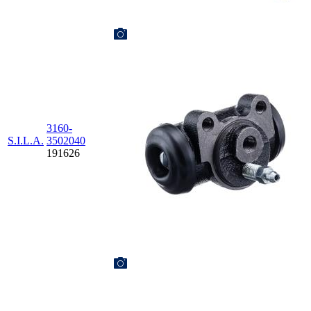
3160-
S.I.L.A.
3502040
191626