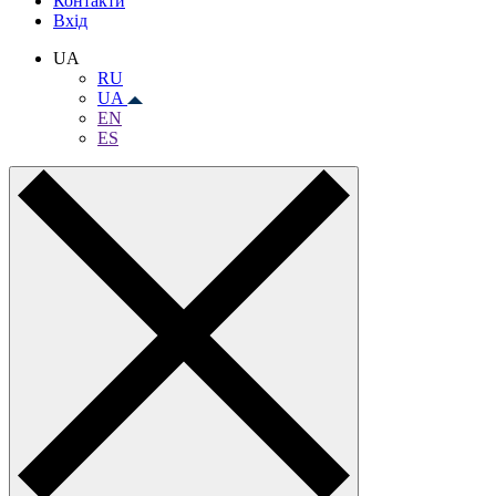
Контакти
Вхiд
UA
RU
UA
EN
ES