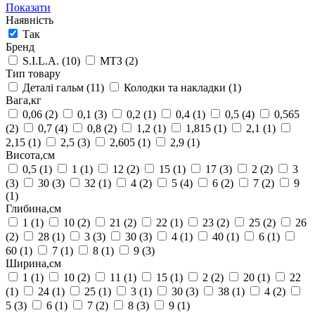
Показати
Наявність
Так
Бренд
S.I.L.A.
(10)
МТЗ
(2)
Тип товару
Деталі гальм
(11)
Колодки та накладки
(1)
Вага,кг
0,06
(2)
0,1
(3)
0,2
(1)
0,4
(1)
0,5
(4)
0,565
(2)
0,7
(4)
0,8
(2)
1,2
(1)
1,815
(1)
2,1
(1)
2,15
(1)
2,5
(3)
2,605
(1)
2,9
(1)
Висота,см
0,5
(1)
1
(1)
12
(2)
15
(1)
17
(3)
2
(2)
3
(3)
30
(3)
32
(1)
4
(2)
5
(4)
6
(2)
7
(2)
9
(1)
Глибина,см
1
(1)
10
(2)
21
(2)
22
(1)
23
(2)
25
(2)
26
(2)
28
(1)
3
(3)
30
(3)
4
(1)
40
(1)
6
(1)
60
(1)
7
(1)
8
(1)
9
(3)
Ширина,см
1
(1)
10
(2)
11
(1)
15
(1)
2
(2)
20
(1)
22
(1)
24
(1)
25
(1)
3
(1)
30
(3)
38
(1)
4
(2)
5
(3)
6
(1)
7
(2)
8
(3)
9
(1)