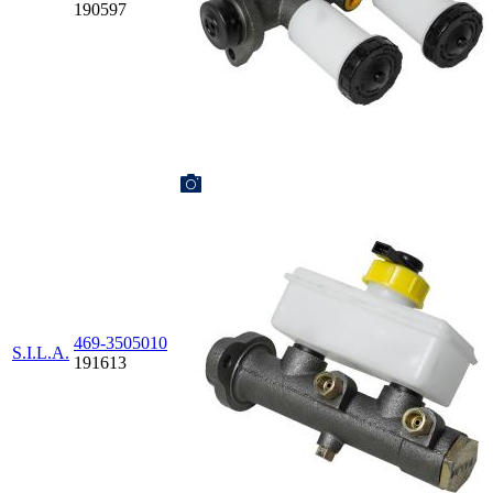
190597
469-3505010
S.I.L.A.
191613