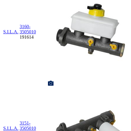
3160-
S.I.L.A.
3505010
191614
3151-
S.I.L.A.
3505010