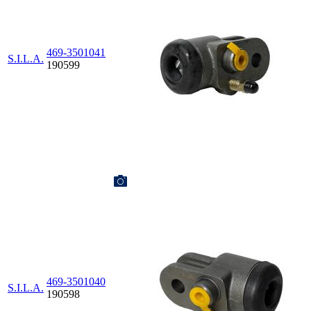
469-3501041
S.I.L.A.
190599
469-3501040
S.I.L.A.
190598