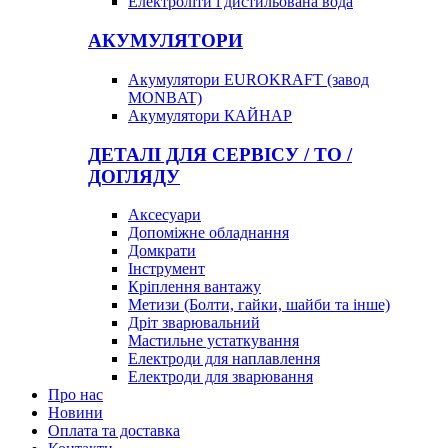
Електроліти і дистильована вода
АКУМУЛЯТОРИ
Акумулятори EUROKRAFT (завод
MONBAT)
Акумулятори КАЙНАР
ДЕТАЛІ ДЛЯ СЕРВІСУ / ТО /
ДОГЛЯДУ
Аксесуари
Допоміжне обладнання
Домкрати
Інструмент
Кріплення вантажу
Метизи (Болти, гайки, шайби та інше)
Дріт зварювальний
Мастильне устаткування
Електроди для наплавлення
Електроди для зварювання
Про нас
Новини
Оплата та доставка