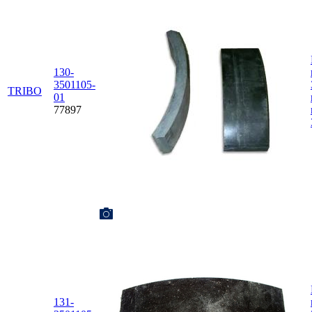
130-
3501105-
TRIBO
01
77897
131-