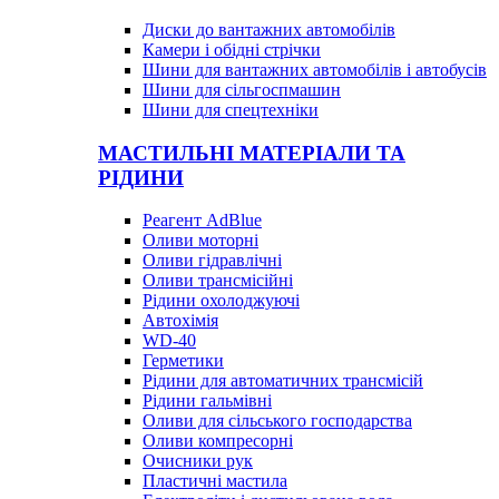
Диски до вантажних автомобілів
Камери і обідні стрічки
Шини для вантажних автомобілів і автобусів
Шини для сільгоспмашин
Шини для спецтехніки
МАСТИЛЬНІ МАТЕРІАЛИ ТА
РІДИНИ
Реагент AdBlue
Оливи моторні
Оливи гідравлічні
Оливи трансмісійні
Рідини охолоджуючі
Автохімія
WD-40
Герметики
Рідини для автоматичних трансмісій
Рідини гальмівні
Оливи для сільського господарства
Оливи компресорні
Очисники рук
Пластичні мастила