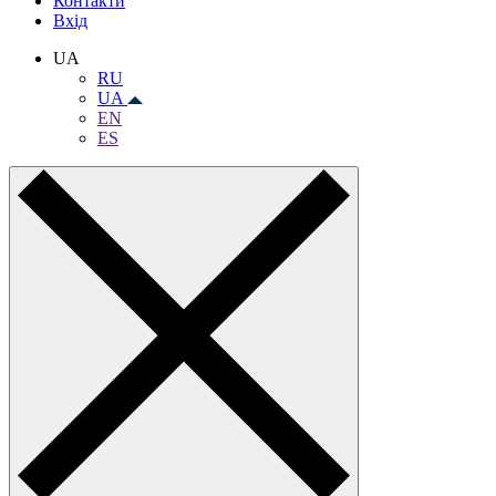
Контакти
Вхiд
UA
RU
UA
EN
ES