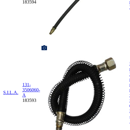
183594
131-
3506060-
S.I.L.A.
А
183593