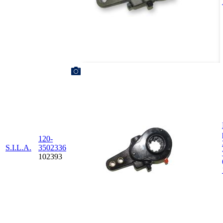
120-
S.I.L.A.
3502336
102393