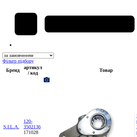
Фільтр підбору
артикул
Бренд
Товар
/ код
120-
S.I.L.A.
3502136
171028