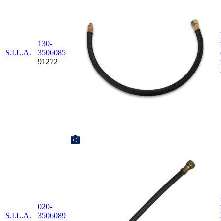
130-
S.I.L.A.
3506085
91272
020-
S.I.L.A.
3506089