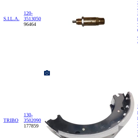
120-
S.I.L.A.
3513050
96464
130-
TRIBO
3502090
177859