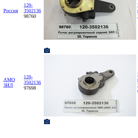
120-
Россия
3502136
98760
120-
АМО
3502136
ЗИЛ
97698