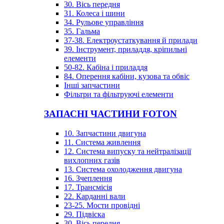
30. Вісь передня
31. Колеса і шини
34. Рульове управління
35. Гальма
37-38. Електроустаткування й прилади
39. Інструмент, приладдя, кріпильні
елементи
50-82. Кабіна і приладдя
84. Оперення кабіни, кузова та обвіс
Інші запчастини
Фільтри та фільтруючі елементи
ЗАПАСНІ ЧАСТИНИ FOTON
10. Запчастини двигуна
11. Система живлення
12. Система випуску та нейтралізації
вихлопних газів
13. Система охолодження двигуна
16. Зчеплення
17. Трансмісія
22. Карданні вали
23-25. Мости провідні
29. Підвіска
30. Вісь передня