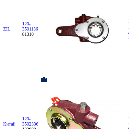
120-
ZIL
3501136
81310
120-
Китай
3502336