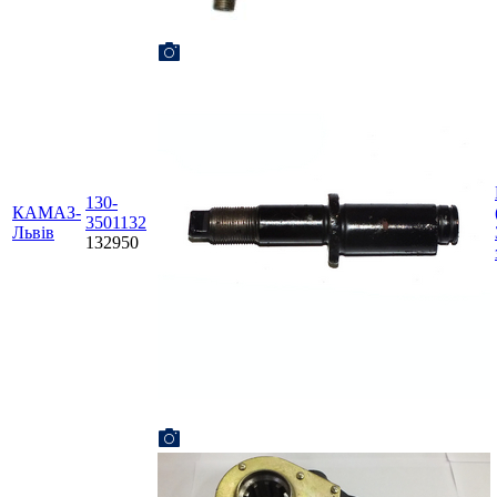
130-
КАМАЗ-
3501132
Львів
132950