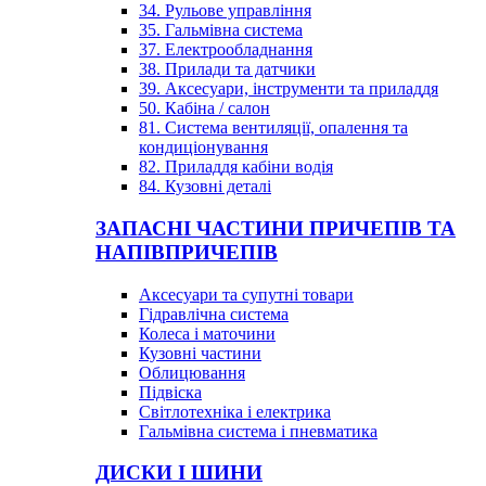
34. Рульове управління
35. Гальмівна система
37. Електрообладнання
38. Прилади та датчики
39. Аксесуари, інструменти та приладдя
50. Кабіна / салон
81. Система вентиляції, опалення та
кондиціонування
82. Приладдя кабіни водія
84. Кузовні деталі
ЗАПАСНІ ЧАСТИНИ ПРИЧЕПІВ ТА
НАПІВПРИЧЕПІВ
Аксесуари та супутні товари
Гідравлічна система
Колеса і маточини
Кузовні частини
Облицювання
Підвіска
Світлотехніка і електрика
Гальмівна система і пневматика
ДИСКИ І ШИНИ