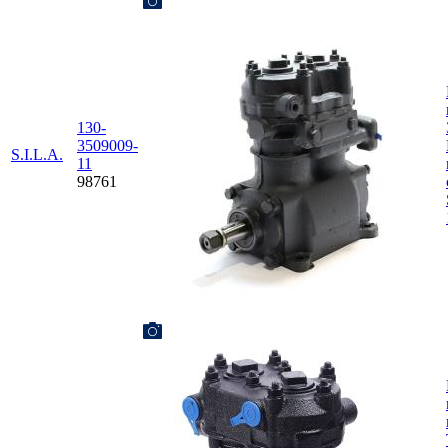
130-
3509009-
S.I.L.A.
11
98761