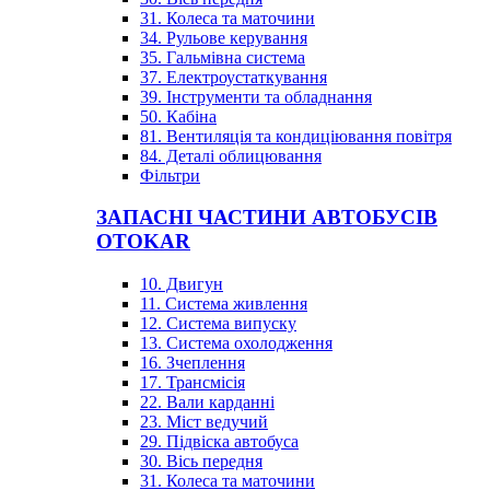
31. Колеса та маточини
34. Рульове керування
35. Гальмівна система
37. Електроустаткування
39. Інструменти та обладнання
50. Кабіна
81. Вентиляція та кондиціювання повітря
84. Деталі облицювання
Фільтри
ЗАПАСНІ ЧАСТИНИ АВТОБУСІВ
OTOKAR
10. Двигун
11. Система живлення
12. Система випуску
13. Система охолодження
16. Зчеплення
17. Трансмісія
22. Вали карданні
23. Міст ведучий
29. Підвіска автобуса
30. Вісь передня
31. Колеса та маточини