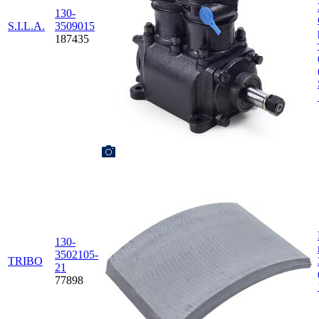
130-
S.I.L.A.
3509015
187435
130-
3502105-
TRIBO
21
77898