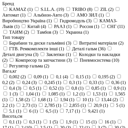
Бренд
KAMAZ
(1)
S.I.L.A.
(19)
TRIBO
(8)
ZIL
(2)
Автомат
(1)
Альбион-Авто
(3)
АМО ЗИЛ
(1)
Виробництво Україна
(1)
Гидромодуль
(3)
КАМАЗ-
Львів
(1)
Китай
(4)
РААЗ
(1)
Россия
(1)
СНГ
(11)
ТАИМ
(2)
Тамбов
(3)
Украина
(1)
Тип товару
Барабани та диски гальмівні
(3)
Витратні матеріали
(2)
ГТВ. Ремкомплекти інші
(1)
Деталі гальм
(36)
Деталі двигуна
(3)
Заклепки
(1)
Колодки та накладки
(2)
Компресор та запчастини
(3)
Пневмосистема
(10)
Регулятор гальма
(2)
Вага,кг
0,002
(2)
0,09
(1)
0,1
(4)
0,15
(1)
0,195
(2)
0,2
(2)
0,24
(3)
0,245
(1)
0,3
(1)
0,33
(1)
0,36
(1)
0,4
(3)
0,5
(1)
0,52
(1)
0,8
(1)
0,85
(1)
0,9
(1)
1
(3)
1,04
(1)
1,085
(1)
1,2
(1)
1,53
(1)
1,565
(1)
1,58
(2)
1,68
(1)
1,94
(1)
10
(1)
13,44
(2)
2,2
(1)
2,73
(1)
2,785
(1)
2,855
(1)
20,9
(1)
5
(1)
5,1
(1)
6
(1)
6,5
(1)
7,17
(1)
9,421
(1)
Висота,см
0,1
(1)
0,3
(1)
1
(5)
1,9
(1)
15
(1)
16
(1)
17
(1)
2
(10)
2,5
(1)
20
(3)
22
(1)
3
(7)
30
(2)