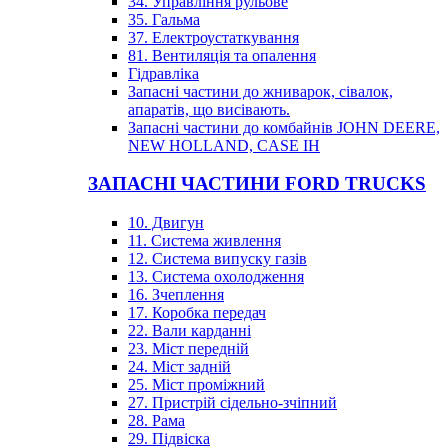
34. Управління рульове
35. Гальма
37. Електроустаткування
81. Вентиляція та опалення
Гідравліка
Запасні частини до жниварок, сівалок,
апаратів, що висівають.
Запасні частини до комбайнів JOHN DEERE,
NEW HOLLAND, CASE IH
ЗАПАСНІ ЧАСТИНИ FORD TRUCKS
10. Двигун
11. Система живлення
12. Система випуску газів
13. Система охолодження
16. Зчеплення
17. Коробка передач
22. Вали карданні
23. Міст передній
24. Міст задній
25. Міст проміжний
27. Пристрій сідельно-зчіпний
28. Рама
29. Підвіска