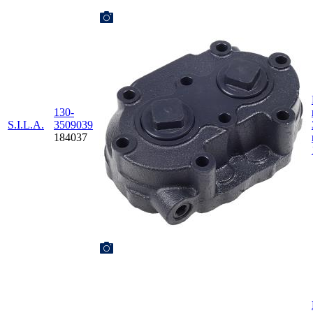
130-
S.I.L.A.
3509039
184037