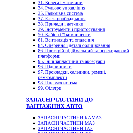
31. Колеса і маточини
34. Рульове управління
35. Гальмівна система
37. Електрообладнання
38. Прилади і датчики
39. Інструменти і пристосування
50. Кабіна і її компоненти
81. Вентиляція та опалення
84. Оперення і деталі облицювання
86. Пристрій підіймальний та перекидаючий
платформи
95. Інші запчастини та аксесуари
96. Підшипники
97. Прокладки, сальники, ремені,
ремкомплекти
98. Пневмосистема
99. Фільтри
ЗАПАСНІ ЧАСТИНИ ДО
ВАНТАЖНИХ АВТО
ЗАПАСНІ ЧАСТИНИ КАМАЗ
ЗАПАСНІ ЧАСТИНИ МАЗ
ЗАПАСНІ ЧАСТИНИ ГАЗ