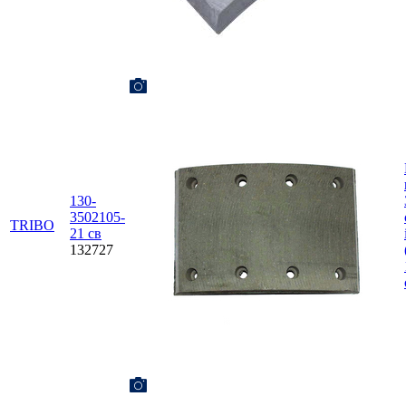
130-
3502105-
TRIBO
21 св
132727