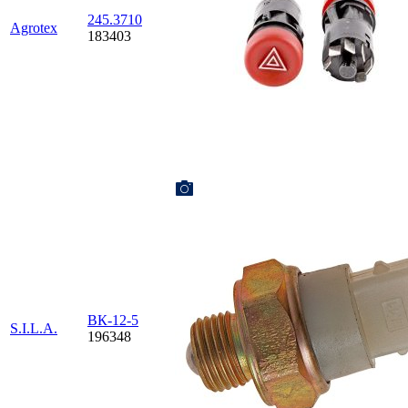
245.3710
Agrotex
183403
ВК-12-5
S.I.L.A.
196348