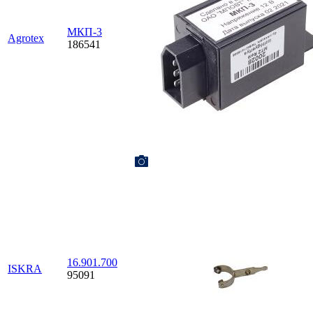
МКП-3
Agrotex
186541
16.901.700
ISKRA
95091