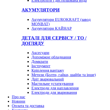
Електроліти і дистильована вода
АКУМУЛЯТОРИ
Акумулятори EUROKRAFT (завод
MONBAT)
Акумулятори КАЙНАР
ДЕТАЛІ ДЛЯ СЕРВІСУ / ТО /
ДОГЛЯДУ
Аксесуари
Допоміжне обладнання
Домкрати
Інструмент
Кріплення вантажу
Метизи (Болти, гайки, шайби та інше)
Дріт зварювальний
Мастильне устаткування
Електроди для наплавлення
Електроди для зварювання
Про нас
Новини
Оплата та доставка