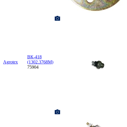
ВК-418
Agrotex
(1302.3768М)
75904