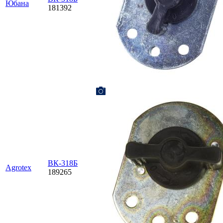
Юбана
181392
ВК-318Б
Agrotex
189265