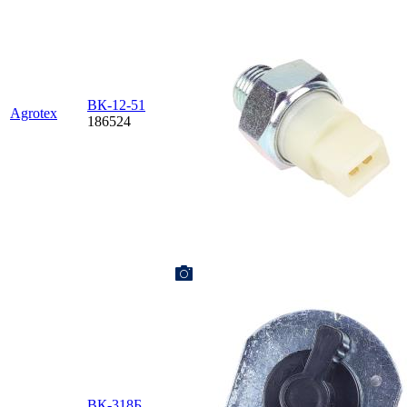
ВК-12-51
Agrotex
186524
ВК-318Б