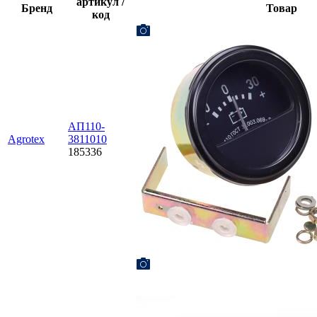
артикул /
Бренд
Товар
код
АП110-
Agrotex
3811010
185336