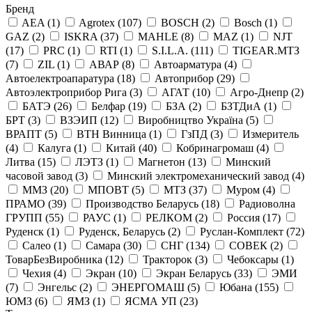
Бренд
AEA
(1)
Agrotex
(107)
BOSCH
(2)
Bosсh
(1)
GAZ
(2)
ISKRA
(37)
MAHLE
(8)
MAZ
(1)
NJT
(17)
PRC
(1)
RTI
(1)
S.I.L.A.
(111)
TIGEAR.МТЗ
(7)
ZIL
(1)
АВАР
(8)
Автоарматура
(4)
Автоелектроапаратура
(18)
Автоприбор
(29)
Автоэлектроприбор Рига
(3)
АГАТ
(10)
Агро-Днепр
(2)
БАТЭ
(26)
Белфар
(19)
БЗА
(2)
БЗТДиА
(1)
БРТ
(3)
ВЗЭИП
(12)
Виробництво Україна
(5)
ВРАПТ
(5)
ВТН Винница
(1)
ГзПД
(3)
Измеритель
(4)
Калуга
(1)
Китай
(40)
Кобринагромаш
(4)
Литва
(15)
ЛЭТЗ
(1)
Магнетон
(13)
Минский
часовой завод
(3)
Минский электромеханический завод
(4)
ММЗ
(20)
МПОВТ
(5)
МТЗ
(37)
Муром
(4)
ПРАМО
(39)
Производство Беларусь
(18)
Радиоволна
ГРУПП
(55)
РАУС
(1)
РЕЛКОМ
(2)
Россия
(17)
Руденск
(1)
Руденск, Беларусь
(2)
Руслан-Комплект
(72)
Салео
(1)
Самара
(30)
СНГ
(134)
СОВЕК
(2)
ТоварБезВиробника
(12)
Тракторок
(3)
Чебоксары
(1)
Чехия
(4)
Экран
(10)
Экран Беларусь
(33)
ЭМИ
(7)
Энгельс
(2)
ЭНЕРГОМАШ
(5)
Юбана
(155)
ЮМЗ
(6)
ЯМЗ
(1)
ЯСМА УП
(23)