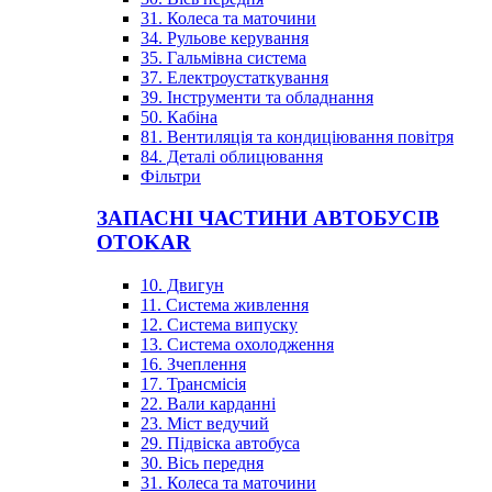
31. Колеса та маточини
34. Рульове керування
35. Гальмівна система
37. Електроустаткування
39. Інструменти та обладнання
50. Кабіна
81. Вентиляція та кондиціювання повітря
84. Деталі облицювання
Фільтри
ЗАПАСНІ ЧАСТИНИ АВТОБУСІВ
OTOKAR
10. Двигун
11. Система живлення
12. Система випуску
13. Система охолодження
16. Зчеплення
17. Трансмісія
22. Вали карданні
23. Міст ведучий
29. Підвіска автобуса
30. Вісь передня
31. Колеса та маточини