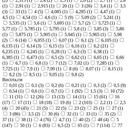
(2)
2,315
(1)
2,4
(2)
2,5
(1)
2,6
(2)
2,7
(1)
2,8
(1)
2,91
(1)
2,915
(1)
20
(1)
3
(26)
3,4
(1)
3,5
(3)
33
(1)
4
(5)
4,085
(1)
4,285
(1)
4,47
(1)
4,5
(1)
4,54
(1)
4,6
(1)
5
(9)
5,09
(2)
5,241
(1)
5,535
(1)
5,6
(1)
5,695
(1)
5,7
(2)
5,725
(1)
5,77
(1)
5,785
(1)
5,795
(1)
5,8
(1)
5,85
(3)
5,86
(1)
5,875
(1)
5,905
(1)
5,945
(1)
5,965
(1)
5,98
(2)
6
(14)
6,055
(1)
6,07
(1)
6,1
(2)
6,105
(1)
6,135
(1)
6,14
(3)
6,15
(1)
6,16
(1)
6,2
(21)
6,235
(1)
6,245
(1)
6,28
(1)
6,3
(3)
6,38
(1)
6,385
(1)
6,473
(1)
6,5
(2)
6,62
(1)
6,65
(1)
6,66
(1)
6,7
(1)
6,8
(1)
7
(12)
7,02
(1)
7,285
(1)
7,725
(1)
7,9
(1)
7,99
(1)
8
(6)
8,07
(1)
8,15
(1)
8,2
(3)
8,5
(1)
9,05
(1)
9,8
(2)
Висота,см
0,01
(2)
0,1
(3)
0,2
(6)
0,21
(1)
0,3
(2)
0,5
(9)
0,54
(1)
0,6
(1)
0,7
(1)
1
(92)
1,5
(3)
10
(72)
11
(31)
12
(26)
13
(13)
14
(11)
15
(61)
16
(17)
17
(11)
18
(18)
19
(6)
2
(103)
2,2
(1)
2,5
(4)
20
(45)
21
(5)
22
(5)
23
(2)
25
(1)
27
(1)
3
(86)
3,5
(2)
30
(6)
32
(1)
33
(1)
35
(2)
37
(1)
38
(1)
4
(76)
4,7
(1)
40
(2)
48
(4)
5
(147)
50
(1)
6
(83)
6,5
(2)
65
(1)
7
(114)
77