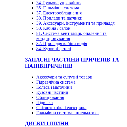
34. Рульове управління
35. Гальмівна система
37. Електрообладнання
38. Прилади та датчики
39. Аксесуари, інструменти та приладдя
50. Кабіна / салон
81. Система вентиляції, опалення та
кондиціонування
82. Приладдя кабіни водія
84. Кузовні деталі
ЗАПАСНІ ЧАСТИНИ ПРИЧЕПІВ ТА
НАПІВПРИЧЕПІВ
Аксесуари та супутні товари
Гідравлічна система
Колеса і маточини
Кузовні частини
Облицювання
Підвіска
Світлотехніка і електрика
Гальмівна система і пневматика
ДИСКИ І ШИНИ