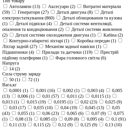
Тип товару
Автолампи
(13)
Аксесуари
(2)
Витратні матеріали
(59)
Генератори
(27)
Деталі двигуна
(8)
Деталі
електроустаткування
(860)
Деталі облицювання та кузова
(1)
Деталі підвіски
(4)
Деталі системи вентиляції,
опалення та кондиціювання
(2)
Деталі системи живлення
(2)
Деталі системи охолодження двигуна
(1)
Кабіна
(2)
Контурно-габаритні ліхтарі
(1)
Коробка передач
(1)
Ліхтар задній
(27)
Механізм задньої навіски
(1)
Підшипники
(4)
Прилади та датчики
(119)
Пристрій
підйому платформи
(1)
Фара головного світла
(6)
Напруга
14
(2)
Сила струму заряду
50
(1)
72
(1)
Вага,кг
0,0001
(1)
0,001
(16)
0,002
(1)
0,003
(4)
0,005
(13)
0,006
(1)
0,01
(57)
0,011
(2)
0,0115
(1)
0,013
(1)
0,015
(19)
0,0195
(1)
0,02
(23)
0,025
(9)
0,03
(17)
0,035
(10)
0,04
(19)
0,045
(13)
0,05
(43)
0,055
(1)
0,06
(23)
0,065
(6)
0,07
(9)
0,075
(1)
0,08
(13)
0,085
(1)
0,09
(8)
0,095
(4)
0,1
(91)
0,11
(13)
0,115
(2)
0,12
(9)
0,125
(9)
0,13
(10)