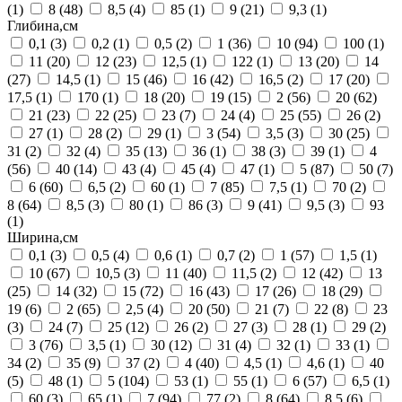
(1)
8
(48)
8,5
(4)
85
(1)
9
(21)
9,3
(1)
Глибина,см
0,1
(3)
0,2
(1)
0,5
(2)
1
(36)
10
(94)
100
(1)
11
(20)
12
(23)
12,5
(1)
122
(1)
13
(20)
14
(27)
14,5
(1)
15
(46)
16
(42)
16,5
(2)
17
(20)
17,5
(1)
170
(1)
18
(20)
19
(15)
2
(56)
20
(62)
21
(23)
22
(25)
23
(7)
24
(4)
25
(55)
26
(2)
27
(1)
28
(2)
29
(1)
3
(54)
3,5
(3)
30
(25)
31
(2)
32
(4)
35
(13)
36
(1)
38
(3)
39
(1)
4
(56)
40
(14)
43
(4)
45
(4)
47
(1)
5
(87)
50
(7)
6
(60)
6,5
(2)
60
(1)
7
(85)
7,5
(1)
70
(2)
8
(64)
8,5
(3)
80
(1)
86
(3)
9
(41)
9,5
(3)
93
(1)
Ширина,см
0,1
(3)
0,5
(4)
0,6
(1)
0,7
(2)
1
(57)
1,5
(1)
10
(67)
10,5
(3)
11
(40)
11,5
(2)
12
(42)
13
(25)
14
(32)
15
(72)
16
(43)
17
(26)
18
(29)
19
(6)
2
(65)
2,5
(4)
20
(50)
21
(7)
22
(8)
23
(3)
24
(7)
25
(12)
26
(2)
27
(3)
28
(1)
29
(2)
3
(76)
3,5
(1)
30
(12)
31
(4)
32
(1)
33
(1)
34
(2)
35
(9)
37
(2)
4
(40)
4,5
(1)
4,6
(1)
40
(5)
48
(1)
5
(104)
53
(1)
55
(1)
6
(57)
6,5
(1)
60
(3)
65
(1)
7
(94)
77
(2)
8
(64)
8,5
(6)