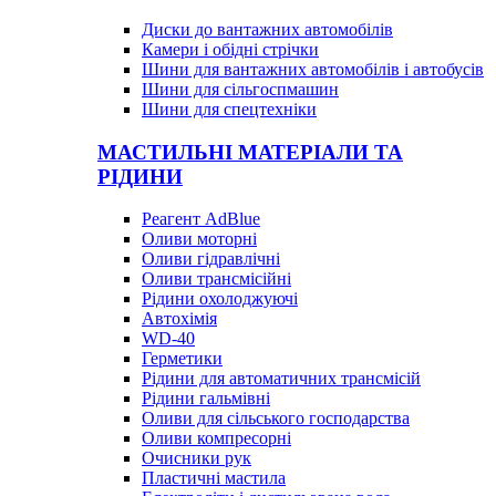
Диски до вантажних автомобілів
Камери і обідні стрічки
Шини для вантажних автомобілів і автобусів
Шини для сільгоспмашин
Шини для спецтехніки
МАСТИЛЬНІ МАТЕРІАЛИ ТА
РІДИНИ
Реагент AdBlue
Оливи моторні
Оливи гідравлічні
Оливи трансмісійні
Рідини охолоджуючі
Автохімія
WD-40
Герметики
Рідини для автоматичних трансмісій
Рідини гальмівні
Оливи для сільського господарства
Оливи компресорні
Очисники рук
Пластичні мастила