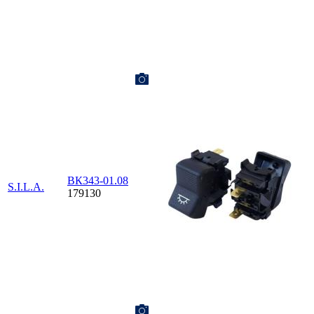
ВК343-01.08
S.I.L.A.
179130