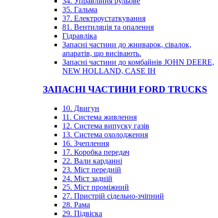
34. Управління рульове
35. Гальма
37. Електроустаткування
81. Вентиляція та опалення
Гідравліка
Запасні частини до жниварок, сівалок,
апаратів, що висівають.
Запасні частини до комбайнів JOHN DEERE,
NEW HOLLAND, CASE IH
ЗАПАСНІ ЧАСТИНИ FORD TRUCKS
10. Двигун
11. Система живлення
12. Система випуску газів
13. Система охолодження
16. Зчеплення
17. Коробка передач
22. Вали карданні
23. Міст передній
24. Міст задній
25. Міст проміжний
27. Пристрій сідельно-зчіпний
28. Рама
29. Підвіска