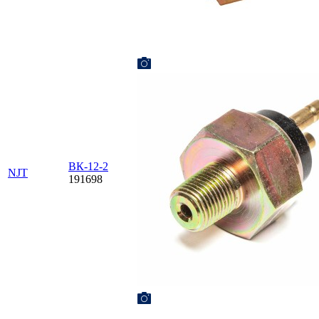
ВК-12-2
NJT
191698