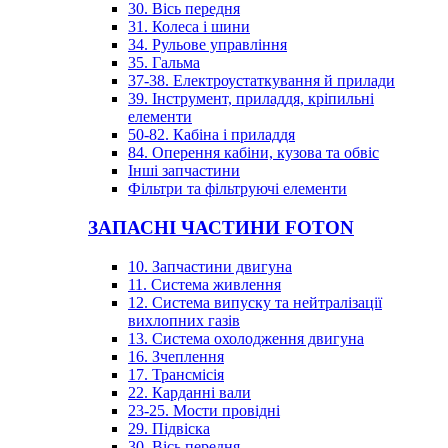
30. Вісь передня
31. Колеса і шини
34. Рульове управління
35. Гальма
37-38. Електроустаткування й прилади
39. Інструмент, приладдя, кріпильні
елементи
50-82. Кабіна і приладдя
84. Оперення кабіни, кузова та обвіс
Інші запчастини
Фільтри та фільтруючі елементи
ЗАПАСНІ ЧАСТИНИ FOTON
10. Запчастини двигуна
11. Система живлення
12. Система випуску та нейтралізації
вихлопних газів
13. Система охолодження двигуна
16. Зчеплення
17. Трансмісія
22. Карданні вали
23-25. Мости провідні
29. Підвіска
30. Вісь передня