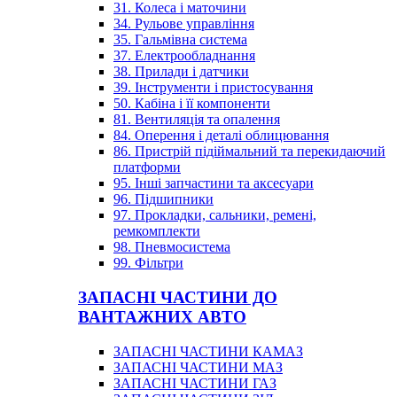
31. Колеса і маточини
34. Рульове управління
35. Гальмівна система
37. Електрообладнання
38. Прилади і датчики
39. Інструменти і пристосування
50. Кабіна і її компоненти
81. Вентиляція та опалення
84. Оперення і деталі облицювання
86. Пристрій підіймальний та перекидаючий
платформи
95. Інші запчастини та аксесуари
96. Підшипники
97. Прокладки, сальники, ремені,
ремкомплекти
98. Пневмосистема
99. Фільтри
ЗАПАСНІ ЧАСТИНИ ДО
ВАНТАЖНИХ АВТО
ЗАПАСНІ ЧАСТИНИ КАМАЗ
ЗАПАСНІ ЧАСТИНИ МАЗ
ЗАПАСНІ ЧАСТИНИ ГАЗ