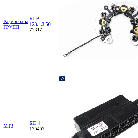
БПВ
Радиоволна
123.4.3.50
ГРУПП
73317
БП-4
МТЗ
175455