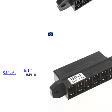
БП-4
S.I.L.A.
184910