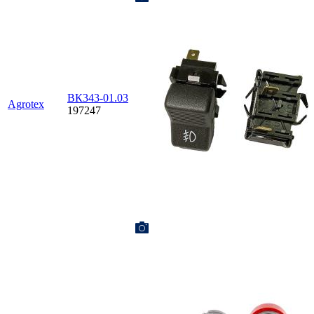
ВК343-01.03
Agrotex
197247