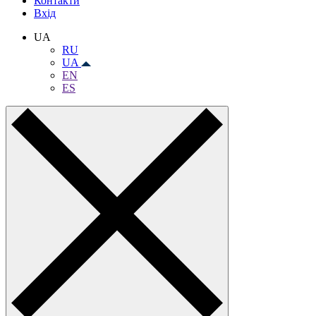
Контакти
Вхiд
UA
RU
UA
EN
ES