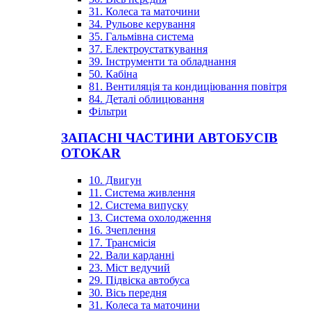
31. Колеса та маточини
34. Рульове керування
35. Гальмівна система
37. Електроустаткування
39. Інструменти та обладнання
50. Кабіна
81. Вентиляція та кондиціювання повітря
84. Деталі облицювання
Фільтри
ЗАПАСНІ ЧАСТИНИ АВТОБУСІВ
OTOKAR
10. Двигун
11. Система живлення
12. Система випуску
13. Система охолодження
16. Зчеплення
17. Трансмісія
22. Вали карданні
23. Міст ведучий
29. Підвіска автобуса
30. Вісь передня
31. Колеса та маточини