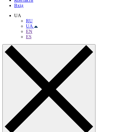
Контакти
Вхiд
UA
RU
UA
EN
ES