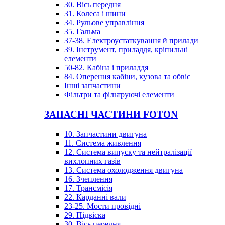
30. Вісь передня
31. Колеса і шини
34. Рульове управління
35. Гальма
37-38. Електроустаткування й прилади
39. Інструмент, приладдя, кріпильні
елементи
50-82. Кабіна і приладдя
84. Оперення кабіни, кузова та обвіс
Інші запчастини
Фільтри та фільтруючі елементи
ЗАПАСНІ ЧАСТИНИ FOTON
10. Запчастини двигуна
11. Система живлення
12. Система випуску та нейтралізації
вихлопних газів
13. Система охолодження двигуна
16. Зчеплення
17. Трансмісія
22. Карданні вали
23-25. Мости провідні
29. Підвіска
30. Вісь передня