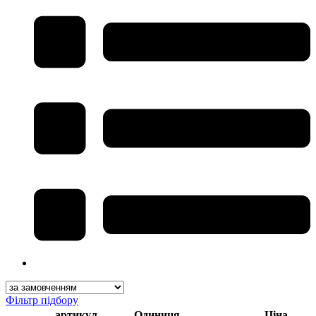
Фільтр підбору
артикул
Одиниця
Ціна,