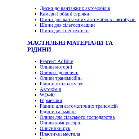
Диски до вантажних автомобілів
Камери і обідні стрічки
Шини для вантажних автомобілів і автобусів
Шини для сільгоспмашин
Шини для спецтехніки
МАСТИЛЬНІ МАТЕРІАЛИ ТА
РІДИНИ
Реагент AdBlue
Оливи моторні
Оливи гідравлічні
Оливи трансмісійні
Рідини охолоджуючі
Автохімія
WD-40
Герметики
Рідини для автоматичних трансмісій
Рідини гальмівні
Оливи для сільського господарства
Оливи компресорні
Очисники рук
Пластичні мастила