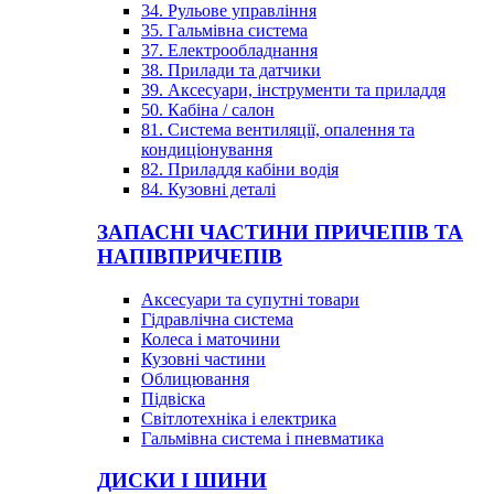
34. Рульове управління
35. Гальмівна система
37. Електрообладнання
38. Прилади та датчики
39. Аксесуари, інструменти та приладдя
50. Кабіна / салон
81. Система вентиляції, опалення та
кондиціонування
82. Приладдя кабіни водія
84. Кузовні деталі
ЗАПАСНІ ЧАСТИНИ ПРИЧЕПІВ ТА
НАПІВПРИЧЕПІВ
Аксесуари та супутні товари
Гідравлічна система
Колеса і маточини
Кузовні частини
Облицювання
Підвіска
Світлотехніка і електрика
Гальмівна система і пневматика
ДИСКИ І ШИНИ