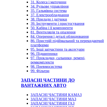
31. Колеса і маточини
34. Рульове управління
35. Гальмівна система
37. Електрообладнання
38. Прилади і датчики
39. Інструменти і пристосування
50. Кабіна і її компоненти
81. Вентиляція та опалення
84. Оперення і деталі облицювання
86. Пристрій підіймальний та перекидаючий
платформи
95. Інші запчастини та аксесуари
96. Підшипники
97. Прокладки, сальники, ремені,
ремкомплекти
98. Пневмосистема
99. Фільтри
ЗАПАСНІ ЧАСТИНИ ДО
ВАНТАЖНИХ АВТО
ЗАПАСНІ ЧАСТИНИ КАМАЗ
ЗАПАСНІ ЧАСТИНИ МАЗ
ЗАПАСНІ ЧАСТИНИ ГАЗ