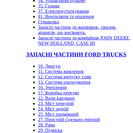
34. Управління рульове
35. Гальма
37. Електроустаткування
81. Вентиляція та опалення
Гідравліка
Запасні частини до жниварок, сівалок,
апаратів, що висівають.
Запасні частини до комбайнів JOHN DEERE,
NEW HOLLAND, CASE IH
ЗАПАСНІ ЧАСТИНИ FORD TRUCKS
10. Двигун
11. Система живлення
12. Система випуску газів
13. Система охолодження
16. Зчеплення
17. Коробка передач
22. Вали карданні
23. Міст передній
24. Міст задній
25. Міст проміжний
27. Пристрій сідельно-зчіпний
28. Рама
29. Підвіска