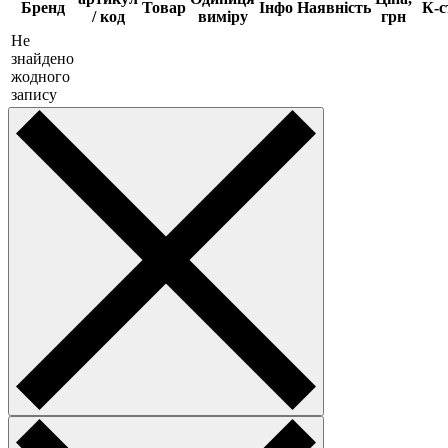
Бренд
Товар
Інфо
Наявність
К-с
/ код
виміру
грн
Не
знайдено
жодного
запису