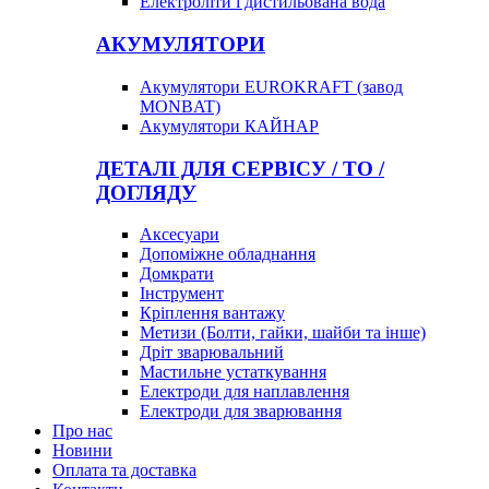
Електроліти і дистильована вода
АКУМУЛЯТОРИ
Акумулятори EUROKRAFT (завод
MONBAT)
Акумулятори КАЙНАР
ДЕТАЛІ ДЛЯ СЕРВІСУ / ТО /
ДОГЛЯДУ
Аксесуари
Допоміжне обладнання
Домкрати
Інструмент
Кріплення вантажу
Метизи (Болти, гайки, шайби та інше)
Дріт зварювальний
Мастильне устаткування
Електроди для наплавлення
Електроди для зварювання
Про нас
Новини
Оплата та доставка