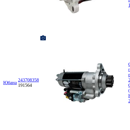
243708358
Юбана
191564