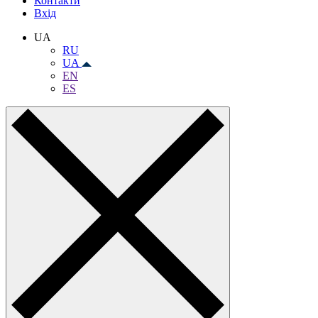
Контакти
Вхiд
UA
RU
UA
EN
ES