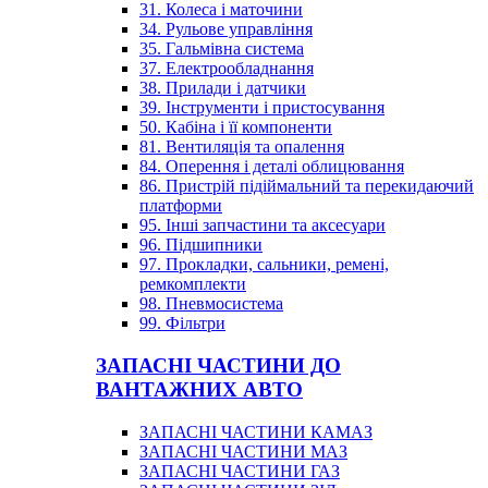
31. Колеса і маточини
34. Рульове управління
35. Гальмівна система
37. Електрообладнання
38. Прилади і датчики
39. Інструменти і пристосування
50. Кабіна і її компоненти
81. Вентиляція та опалення
84. Оперення і деталі облицювання
86. Пристрій підіймальний та перекидаючий
платформи
95. Інші запчастини та аксесуари
96. Підшипники
97. Прокладки, сальники, ремені,
ремкомплекти
98. Пневмосистема
99. Фільтри
ЗАПАСНІ ЧАСТИНИ ДО
ВАНТАЖНИХ АВТО
ЗАПАСНІ ЧАСТИНИ КАМАЗ
ЗАПАСНІ ЧАСТИНИ МАЗ
ЗАПАСНІ ЧАСТИНИ ГАЗ