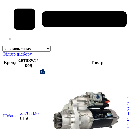
Фільтр підбору
артикул /
Бренд
Товар
код
123708326
Юбана
191565