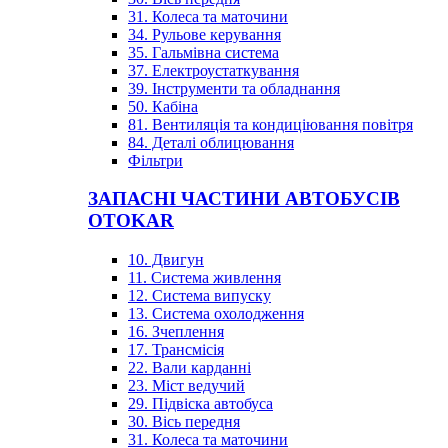
31. Колеса та маточини
34. Рульове керування
35. Гальмівна система
37. Електроустаткування
39. Інструменти та обладнання
50. Кабіна
81. Вентиляція та кондиціювання повітря
84. Деталі облицювання
Фільтри
ЗАПАСНІ ЧАСТИНИ АВТОБУСІВ
OTOKAR
10. Двигун
11. Система живлення
12. Система випуску
13. Система охолодження
16. Зчеплення
17. Трансмісія
22. Вали карданні
23. Міст ведучий
29. Підвіска автобуса
30. Вісь передня
31. Колеса та маточини