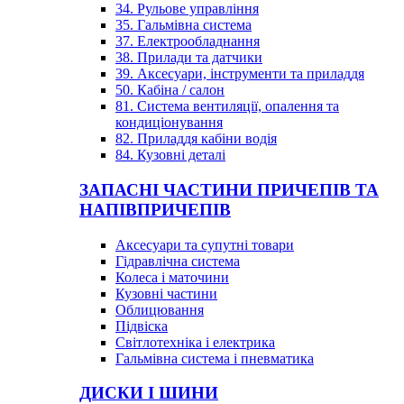
34. Рульове управління
35. Гальмівна система
37. Електрообладнання
38. Прилади та датчики
39. Аксесуари, інструменти та приладдя
50. Кабіна / салон
81. Система вентиляції, опалення та
кондиціонування
82. Приладдя кабіни водія
84. Кузовні деталі
ЗАПАСНІ ЧАСТИНИ ПРИЧЕПІВ ТА
НАПІВПРИЧЕПІВ
Аксесуари та супутні товари
Гідравлічна система
Колеса і маточини
Кузовні частини
Облицювання
Підвіска
Світлотехніка і електрика
Гальмівна система і пневматика
ДИСКИ І ШИНИ