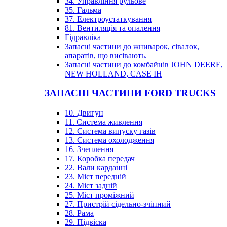
34. Управління рульове
35. Гальма
37. Електроустаткування
81. Вентиляція та опалення
Гідравліка
Запасні частини до жниварок, сівалок,
апаратів, що висівають.
Запасні частини до комбайнів JOHN DEERE,
NEW HOLLAND, CASE IH
ЗАПАСНІ ЧАСТИНИ FORD TRUCKS
10. Двигун
11. Система живлення
12. Система випуску газів
13. Система охолодження
16. Зчеплення
17. Коробка передач
22. Вали карданні
23. Міст передній
24. Міст задній
25. Міст проміжний
27. Пристрій сідельно-зчіпний
28. Рама
29. Підвіска