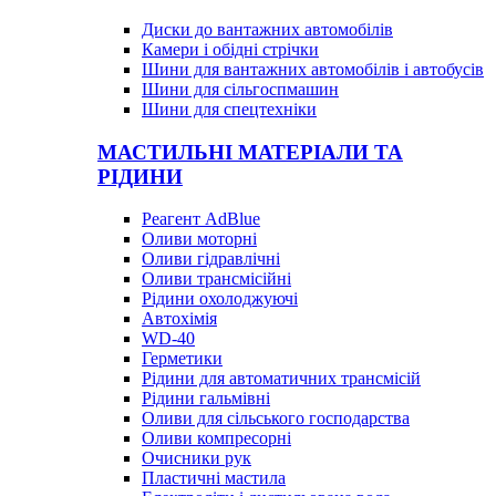
Диски до вантажних автомобілів
Камери і обідні стрічки
Шини для вантажних автомобілів і автобусів
Шини для сільгоспмашин
Шини для спецтехніки
МАСТИЛЬНІ МАТЕРІАЛИ ТА
РІДИНИ
Реагент AdBlue
Оливи моторні
Оливи гідравлічні
Оливи трансмісійні
Рідини охолоджуючі
Автохімія
WD-40
Герметики
Рідини для автоматичних трансмісій
Рідини гальмівні
Оливи для сільського господарства
Оливи компресорні
Очисники рук
Пластичні мастила