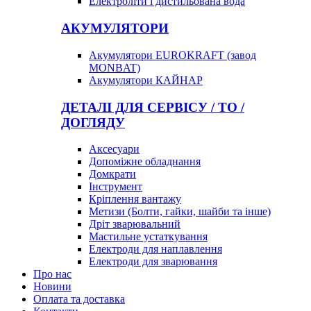
Електроліти і дистильована вода
АКУМУЛЯТОРИ
Акумулятори EUROKRAFT (завод
MONBAT)
Акумулятори КАЙНАР
ДЕТАЛІ ДЛЯ СЕРВІСУ / ТО /
ДОГЛЯДУ
Аксесуари
Допоміжне обладнання
Домкрати
Інструмент
Кріплення вантажу
Метизи (Болти, гайки, шайби та інше)
Дріт зварювальний
Мастильне устаткування
Електроди для наплавлення
Електроди для зварювання
Про нас
Новини
Оплата та доставка