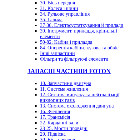
30. Вісь передня
31. Колеса і шини
34. Рульове управління
35. Гальма
37-38. Електроустаткування й прилади
39. Інструмент, приладдя, кріпильні
елементи
50-82. Кабіна і приладдя
84. Оперення кабіни, кузова та обвіс
Інші запчастини
Фільтри та фільтруючі елементи
ЗАПАСНІ ЧАСТИНИ FOTON
10. Запчастини двигуна
11. Система живлення
12. Система випуску та нейтралізації
вихлопних газів
13. Система охолодження двигуна
16. Зчеплення
17. Трансмісія
22. Карданні вали
23-25. Мости провідні
29. Підвіска
30. Вісь передня